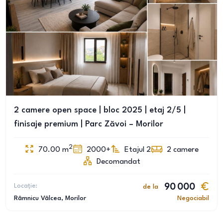
2 camere open space | bloc 2025 | etaj 2/5 |
finisaje premium | Parc Zăvoi – Morilor
2
70.00
m
2000+
Etajul 2
2
camere
Decomandat
Locație:
90 000
de la
Râmnicu Vâlcea
, Morilor
Negociabil