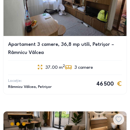
Apartament 3 camere, 36,8 mp utili, Petrișor –
Râmnicu Vâlcea
2
37.00
m
3
camere
Locație:
46 500
Râmnicu Vâlcea
, Petrișor