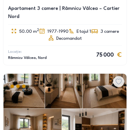
Apartament 3 camere | Râmnicu Vâlcea – Cartier
Nord
2
50.00
m
1977-1990
Etajul 1
3
camere
Decomandat
Locație:
75 000
Râmnicu Vâlcea
, Nord