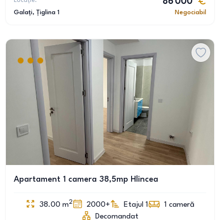
Locație:
86 000
Galați
, Țiglina 1
Negociabil
Apartament 1 camera 38,5mp Hlincea
2
38.00
m
2000+
Etajul 1
1
cameră
Decomandat