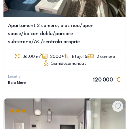
Apartament 2 camere, bloc nou/open
space/balcon dublu/parcare
subterana/AC/centrala proprie
2
36.00
m
2000+
Etajul 5
2
camere
Semidecomandat
Locație:
120 000
Baia Mare