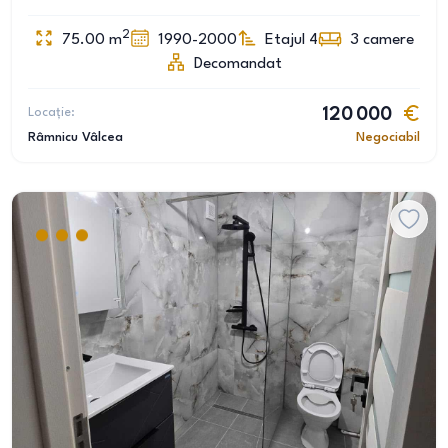
2
75.00
m
1990-2000
Etajul 4
3
camere
Decomandat
Locație:
120 000
Râmnicu Vâlcea
Negociabil