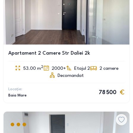
Apartament 2 Camere Str Daliei 2k
2
53.00
m
2000+
Etajul 2
2
camere
Decomandat
Locație:
78 500
Baia Mare