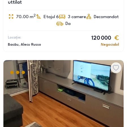
uttilat
2
70.00
m
Etajul 6
3
camere
Decomandat
Da
Locație:
120 000
Bacău
, Alecu Russo
Negociabil