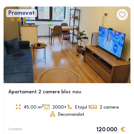
Promovat
Apartament 2 camere bloc nou
2
45.00
m
2000+
Etajul 1
2
camere
Decomandat
Locație:
120 000