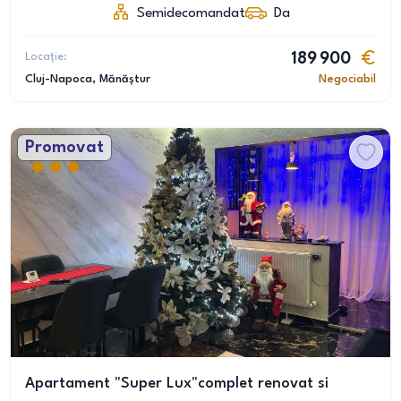
Semidecomandat
Da
Locație:
189 900
Cluj-Napoca
, Mănăștur
Negociabil
Promovat
Apartament "Super Lux"complet renovat si