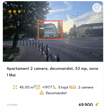
Apartament 2 camere, decomandat, 53 mp, zona
1 Mai
2
45.00
m
<1977
Etajul 1
2
camere
Decomandat
Locație:
69 900