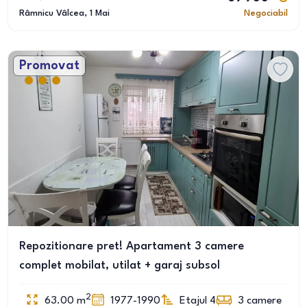
Râmnicu Vâlcea
, 1 Mai
Negociabil
Promovat
Repozitionare pret! Apartament 3 camere
complet mobilat, utilat + garaj subsol
2
63.00
m
1977-1990
Etajul 4
3
camere