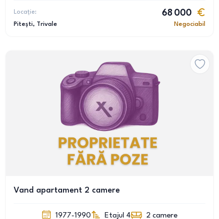
Locație:
68 000
Pitești
, Trivale
Negociabil
Vand apartament 2 camere
1977-1990
Etajul 4
2
camere