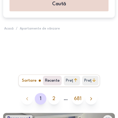
Caută
Acasă
/
Apartamente de vânzare
Sortare
Recente
Preț
Preț
crescător
descrescător
1
2
…
681