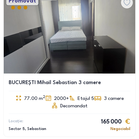
Promovat
BUCUREȘTI Mihail Sebastian 3 camere
2
77.00
m
2000+
Etajul 5
3
camere
Decomandat
Locație:
165 000
Sector 5
, Sebastian
Negociabil