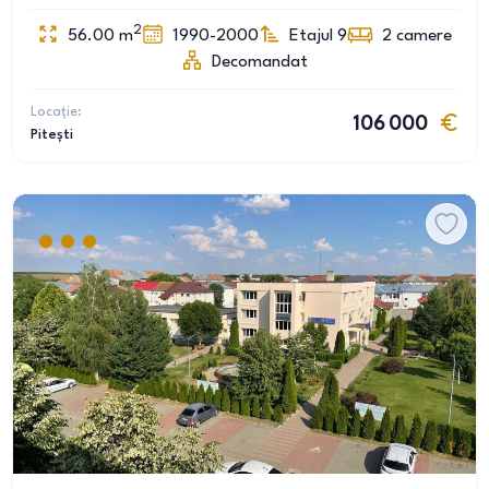
2
56.00
m
1990-2000
Etajul 9
2
camere
Decomandat
Locație:
106 000
Pitești