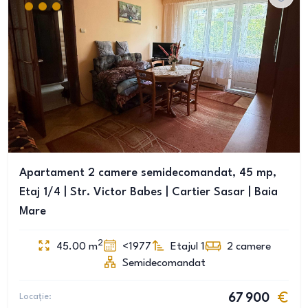
Apartament 2 camere semidecomandat, 45 mp,
Etaj 1/4 | Str. Victor Babes | Cartier Sasar | Baia
Mare
2
45.00
m
<1977
Etajul 1
2
camere
Semidecomandat
Locație:
67 900