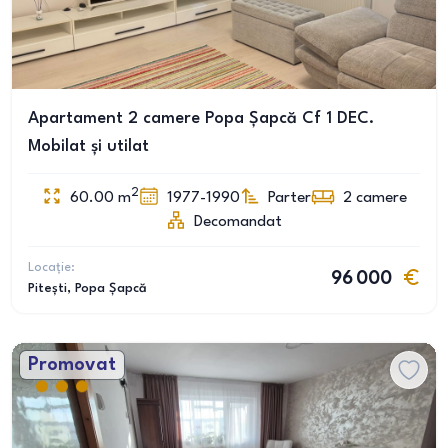
Apartament 2 camere Popa Șapcă Cf 1 DEC.
Mobilat și utilat
2
60.00
m
1977-1990
Parter
2
camere
Decomandat
Locație:
96 000
Pitești
, Popa Șapcă
Promovat