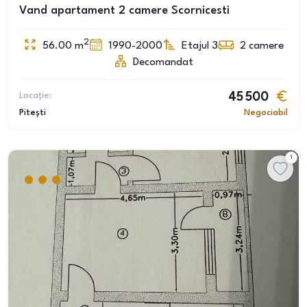
Vand apartament 2 camere Scornicesti
2
56.00
m
1990-2000
Etajul 3
2
camere
Decomandat
Locație:
45 500
Pitești
Negociabil
1