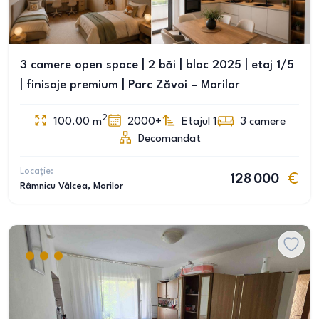
3 camere open space | 2 băi | bloc 2025 | etaj 1/5
| finisaje premium | Parc Zăvoi – Morilor
2
100.00
m
2000+
Etajul 1
3
camere
Decomandat
Locație:
128 000
Râmnicu Vâlcea
, Morilor