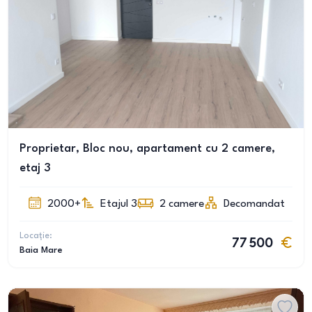
Proprietar, Bloc nou, apartament cu 2 camere,
etaj 3
2000+
Etajul 3
2
camere
Decomandat
Locație:
77 500
Baia Mare