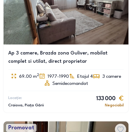
Ap 3 camere, Brazda zona Guliver, mobilat
complet si utilat, direct proprietar
2
69.00
m
1977-1990
Etajul 4
3
camere
Semidecomandat
Locație:
133 000
Craiova
, Piața Gării
Negociabil
Promovat