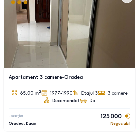
Apartament 3 camere-Oradea
2
65.00
m
1977-1990
Etajul 3
3
camere
Decomandat
Da
Locație:
125 000
Oradea
, Dacia
Negociabil