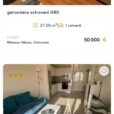
garsoniera ostroveni G80
2
27.00
m
1
cameră
Locație:
50 000
Râmnicu Vâlcea
, Ostroveni