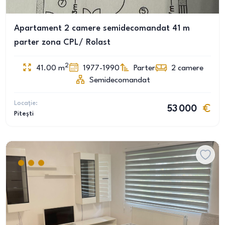
Apartament 2 camere semidecomandat 41 m
parter zona CPL/ Rolast
2
41.00
m
1977-1990
Parter
2
camere
Semidecomandat
Locație:
53 000
Pitești