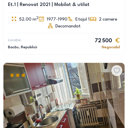
Et.1 | Renovat 2021 | Mobilat & utilat
2
52.00
m
1977-1990
Etajul 1
2
camere
Decomandat
Locație:
72 500
Bacău
, Republicii
Negociabil