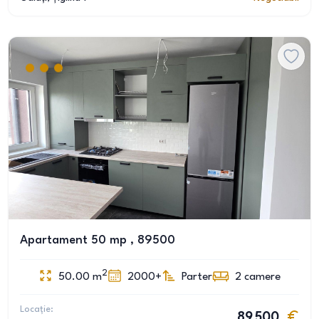
Apartament 50 mp , 89500
2
50.00
m
2000+
Parter
2
camere
Locație:
89 500