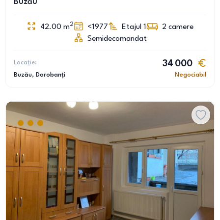
Buzău
2
42.00
m
<1977
Etajul 1
2
camere
Semidecomandat
Locație:
34 000
Buzău
, Dorobanți
Negociabil