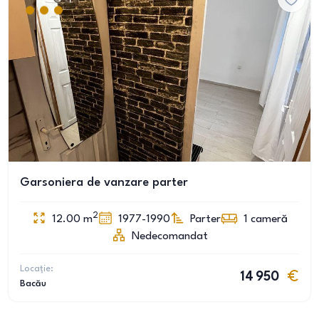
Garsoniera de vanzare parter
2
12.00
m
1977-1990
Parter
1
cameră
Nedecomandat
Locație:
14 950
Bacău