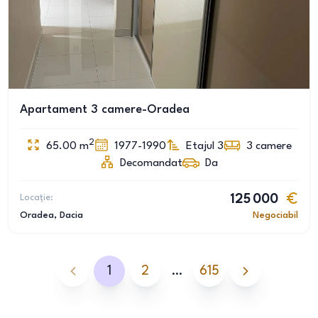
Apartament 3 camere-Oradea
2
65.00
m
1977-1990
Etajul 3
3
camere
Decomandat
Da
Locație:
125 000
Oradea
, Dacia
Negociabil
1
2
…
615