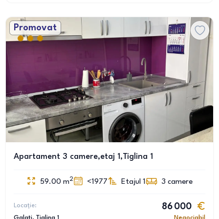
Promovat
Apartament 3 camere,etaj 1,Tiglina 1
2
59.00
m
<1977
Etajul 1
3
camere
Locație:
86 000
Galați
, Țiglina 1
Negociabil