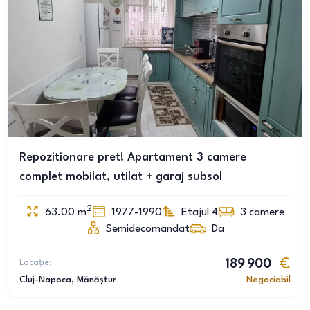
Repozitionare pret! Apartament 3 camere
complet mobilat, utilat + garaj subsol
2
63.00
m
1977-1990
Etajul 4
3
camere
Semidecomandat
Da
Locație:
189 900
Cluj-Napoca
, Mănăștur
Negociabil