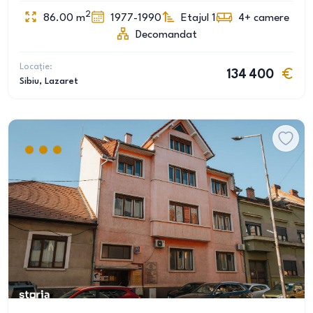
2
86.00
m
1977-1990
Etajul 1
4+
camere
Decomandat
Locație:
134 400
Sibiu
, Lazaret