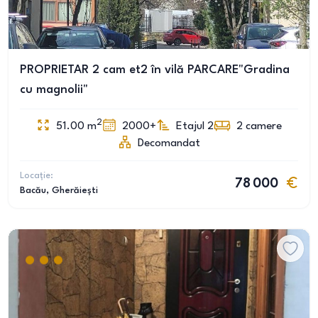
PROPRIETAR 2 cam et2 în vilă PARCARE"Gradina
cu magnolii"
2
51.00
m
2000+
Etajul 2
2
camere
Decomandat
Locație:
78 000
Bacău
, Gherăiești