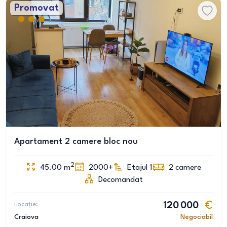
Promovat
Apartament 2 camere bloc nou
2
45.00
m
2000+
Etajul 1
2
camere
Decomandat
Locație:
120 000
Craiova
Negociabil