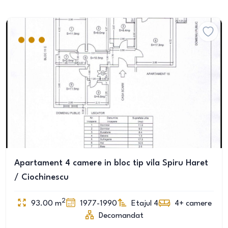
Apartament 4 camere in bloc tip vila Spiru Haret
/ Ciochinescu
2
93.00
m
1977-1990
Etajul 4
4+
camere
Decomandat