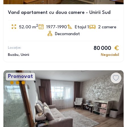
Vand apartament cu doua camere - Unirii Sud
2
52.00
m
1977-1990
Etajul 1
2
camere
Decomandat
Locație:
80 000
Buzău
, Unirii
Negociabil
Promovat