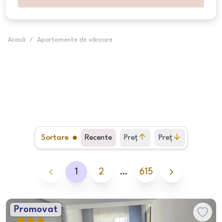
Acasă
/
Apartamente de vânzare
Sortare
Recente
Preț
Preț
crescător
descrescător
1
2
…
615
Promovat