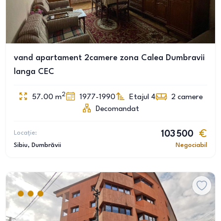
vand apartament 2camere zona Calea Dumbravii
langa CEC
2
57.00
m
1977-1990
Etajul 4
2
camere
Decomandat
Locație:
103 500
Sibiu
, Dumbrăvii
Negociabil