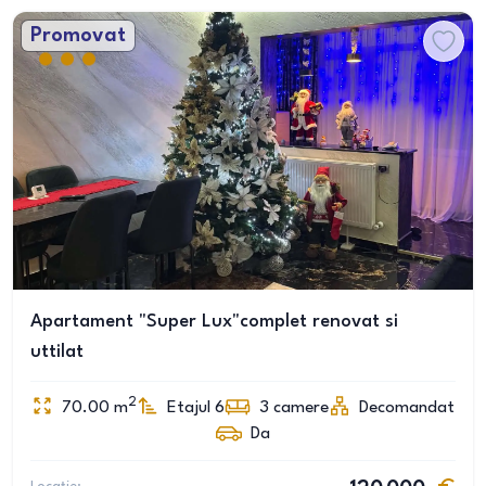
Promovat
Apartament "Super Lux"complet renovat si
uttilat
2
70.00
m
Etajul 6
3
camere
Decomandat
Da