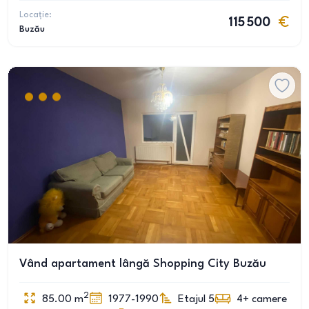
Locație:
115 500
Buzău
Vând apartament lângă Shopping City Buzău
2
85.00
m
1977-1990
Etajul 5
4+
camere