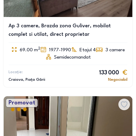
Ap 3 camere, Brazda zona Guliver, mobilat
complet si utilat, direct proprietar
2
69.00
m
1977-1990
Etajul 4
3
camere
Semidecomandat
Locație:
133 000
Craiova
, Piața Gării
Negociabil
Promovat