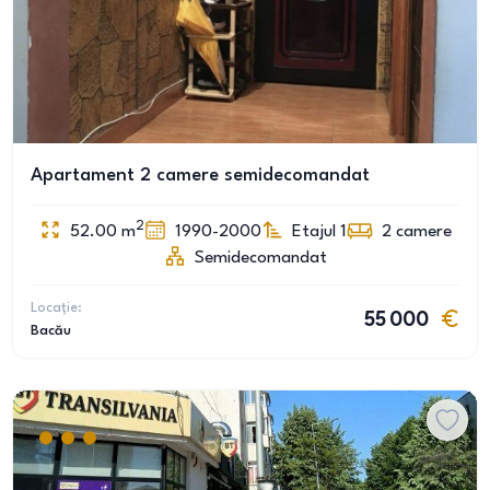
Apartament 2 camere semidecomandat
2
52.00
m
1990-2000
Etajul 1
2
camere
Semidecomandat
Locație:
55 000
Bacău