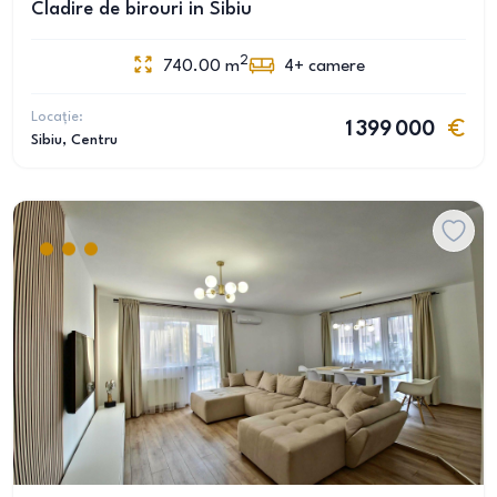
Cladire de birouri in Sibiu
2
740.00
m
4+
camere
Locație:
1 399 000
Sibiu
, Centru