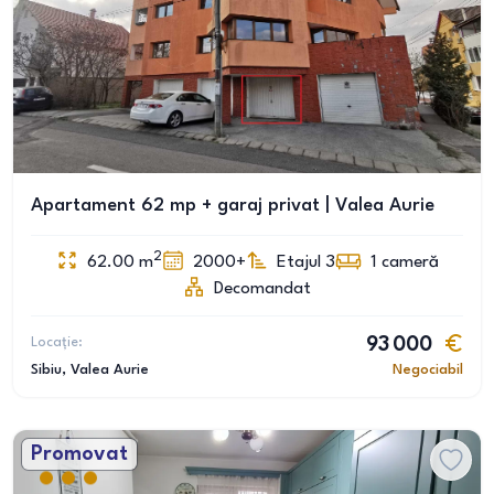
Apartament 62 mp + garaj privat | Valea Aurie
2
62.00
m
2000+
Etajul 3
1
cameră
Decomandat
Locație:
93 000
Sibiu
, Valea Aurie
Negociabil
Promovat