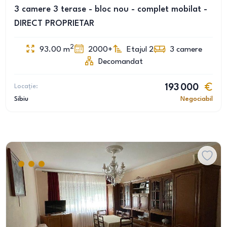
3 camere 3 terase - bloc nou - complet mobilat -
DIRECT PROPRIETAR
2
93.00
m
2000+
Etajul 2
3
camere
Decomandat
Locație:
193 000
Sibiu
Negociabil