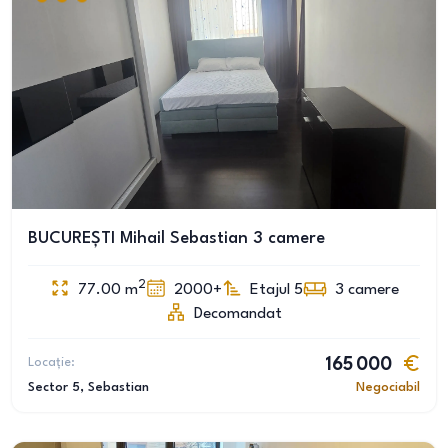
BUCUREȘTI Mihail Sebastian 3 camere
2
77.00
m
2000+
Etajul 5
3
camere
Decomandat
Locație:
165 000
Sector 5
, Sebastian
Negociabil