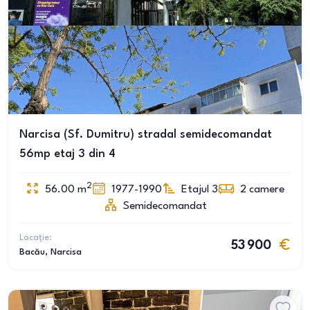
Narcisa (Sf. Dumitru) stradal semidecomandat
56mp etaj 3 din 4
2
56.00
m
1977-1990
Etajul 3
2
camere
Semidecomandat
Locație:
53 900
Bacău
, Narcisa