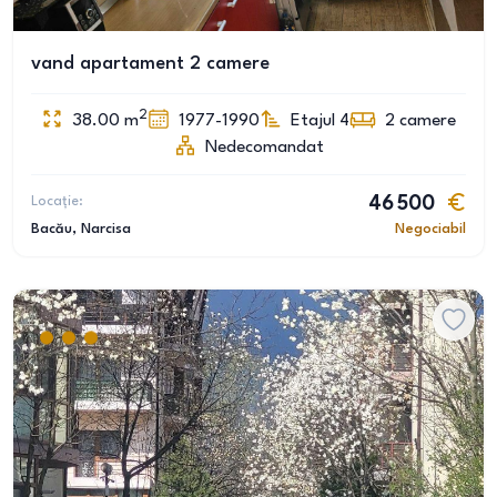
vand apartament 2 camere
2
38.00
m
1977-1990
Etajul 4
2
camere
Nedecomandat
Locație:
46 500
Bacău
, Narcisa
Negociabil