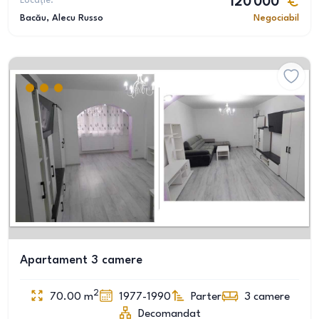
Locație:
120 000
Bacău
, Alecu Russo
Negociabil
Apartament 3 camere
2
70.00
m
1977-1990
Parter
3
camere
Decomandat