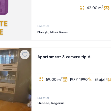
2
42.00
m
Locație:
Ploiești
, Mihai Bravu
Apartament 3 camere tip A
2
59.00
m
1977-1990
Etajul 4
Locație:
Oradea
, Rogerius