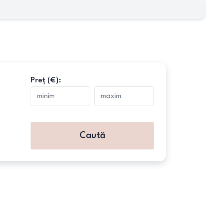
Preț (€):
Caută