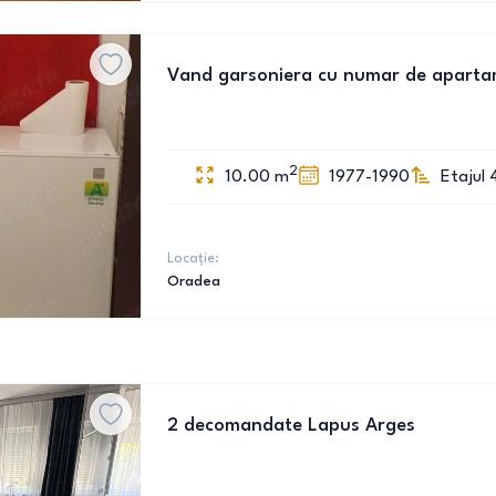
Vand garsoniera cu numar de apartame
2
10.00
m
1977-1990
Etajul 
Locație:
Oradea
2 decomandate Lapus Arges