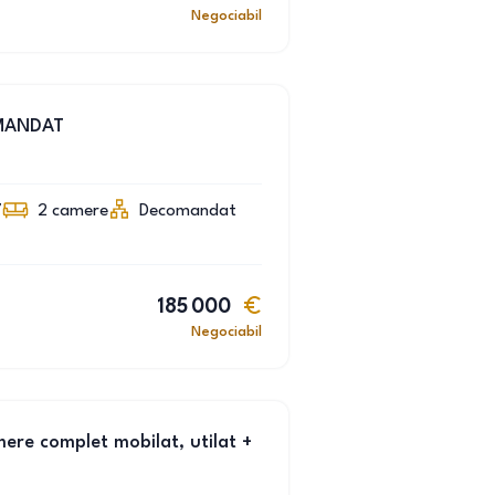
Negociabil
MANDAT
7
2
camere
Decomandat
185 000
Negociabil
ere complet mobilat, utilat +