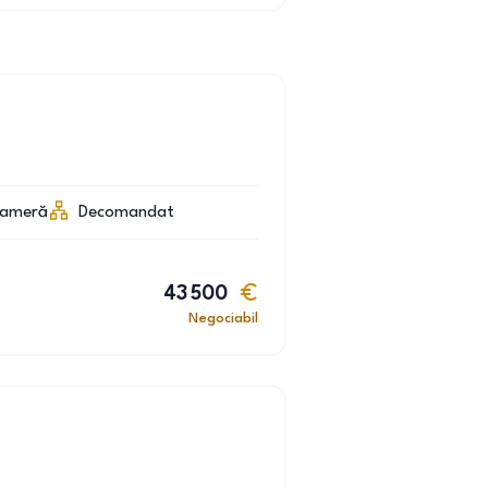
cameră
Decomandat
43 500
Negociabil