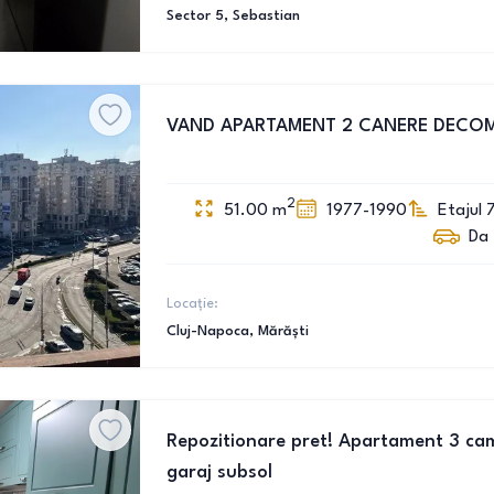
Sector 5
, Sebastian
VAND APARTAMENT 2 CANERE DECO
2
51.00
m
1977-1990
Etajul 
Da
Locație:
Cluj-Napoca
, Mărăști
Repozitionare pret! Apartament 3 cam
garaj subsol