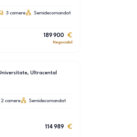
3
camere
Semidecomandat
189 900
Negociabil
niversitate, Ultracental
2
camere
Semidecomandat
114 989