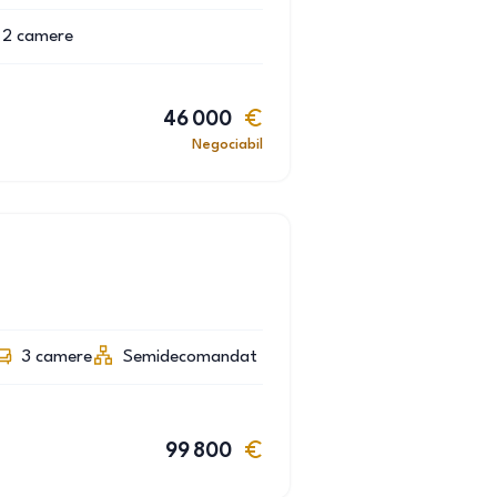
2
camere
46 000
Negociabil
3
camere
Semidecomandat
99 800