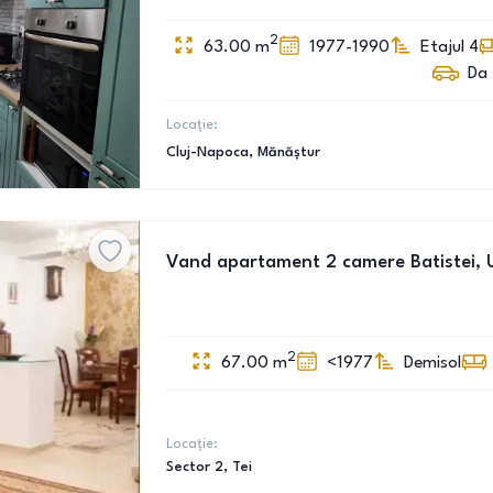
2
63.00
m
1977-1990
Etajul 4
Da
Locație:
Cluj-Napoca
, Mănăștur
Vand apartament 2 camere Batistei, U
2
67.00
m
<1977
Demisol
Locație:
Sector 2
, Tei