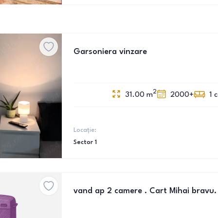
Garsoniera vinzare
2
31.00
m
2000+
1
Locație:
Sector 1
vand ap 2 camere . Cart Mihai bravu.