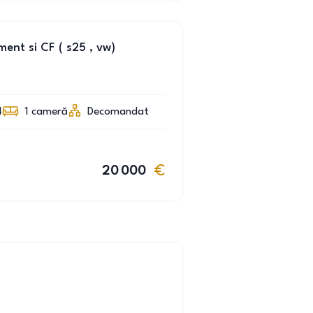
nt si CF ( s25 , vw)
4
1
cameră
Decomandat
20 000