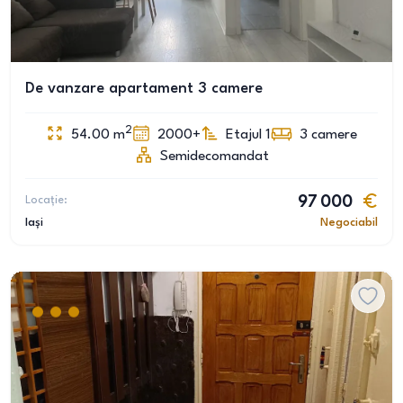
De vanzare apartament 3 camere
2
54.00
m
2000+
Etajul 1
3
camere
Semidecomandat
Locație:
97 000
Iași
Negociabil