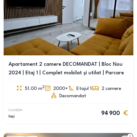
Apartament 2 camere DECOMANDAT | Bloc Nou
2024 | Etaj 1 | Complet mobilat și utilat | Parcare
2
51.00
m
2000+
Etajul 1
2
camere
Decomandat
Locație:
94 900
Iași
1