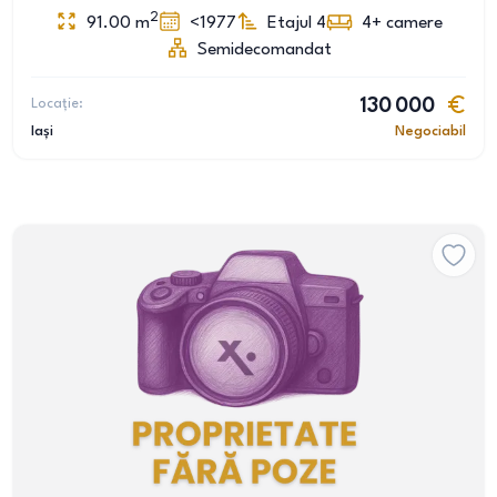
2
91.00
m
<1977
Etajul 4
4+
camere
Semidecomandat
Locație:
130 000
Iași
Negociabil