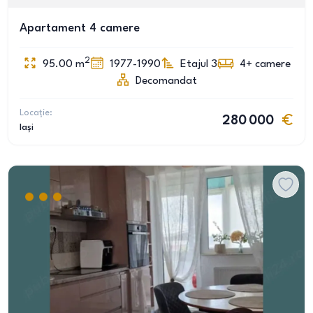
Apartament 4 camere
2
95.00
m
1977-1990
Etajul 3
4+
camere
Decomandat
Locație:
280 000
Iași