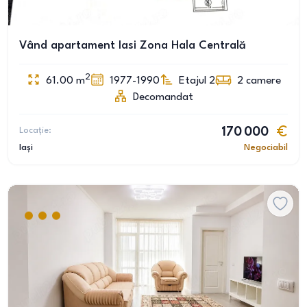
Vând apartament Iasi Zona Hala Centrală
2
61.00
m
1977-1990
Etajul 2
2
camere
Decomandat
Locație:
170 000
Iași
Negociabil