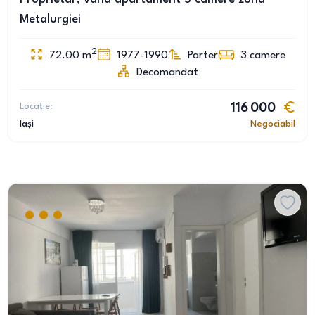
Metalurgiei
2
72.00
m
1977-1990
Parter
3
camere
Decomandat
Locație:
116 000
Iași
Negociabil