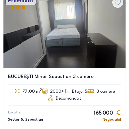
Promovat
BUCUREȘTI Mihail Sebastian 3 camere
2
77.00
m
2000+
Etajul 5
3
camere
Decomandat
Locație:
165 000
Sector 5
, Sebastian
Negociabil