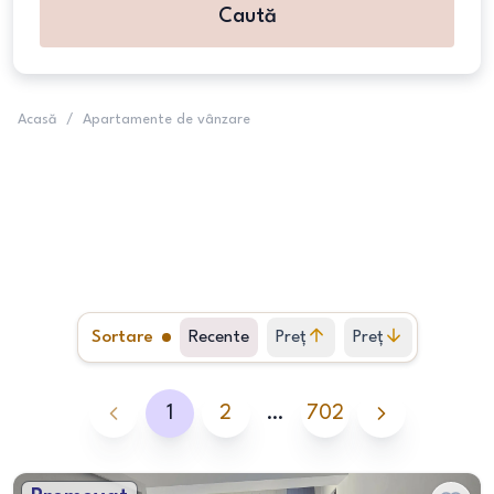
Caută
Acasă
/
Apartamente de vânzare
Sortare
Recente
Preț
Preț
crescător
descrescător
1
2
…
702