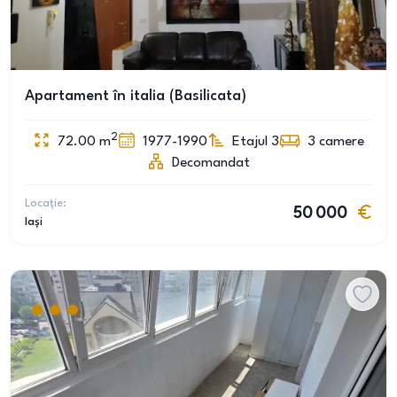
Apartament în italia (Basilicata)
2
72.00
m
1977-1990
Etajul 3
3
camere
Decomandat
Locație:
50 000
Iași