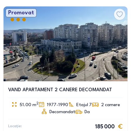
Promovat
VAND APARTAMENT 2 CANERE DECOMANDAT
2
51.00
m
1977-1990
Etajul 7
2
camere
Decomandat
Da
Locație:
185 000