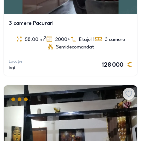
3 camere Pacurari
2
58.00
m
2000+
Etajul 1
3
camere
Semidecomandat
Locație:
128 000
Iași