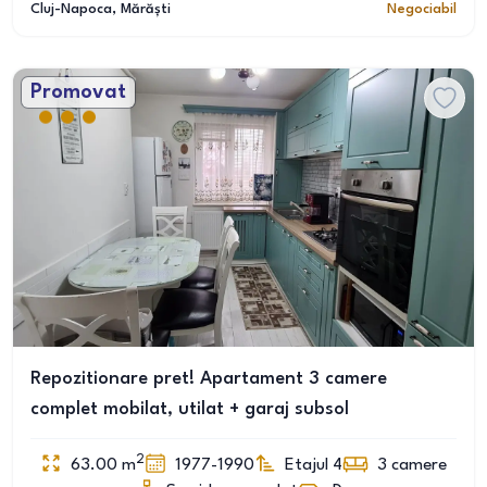
Cluj-Napoca
, Mărăști
Negociabil
Promovat
Repozitionare pret! Apartament 3 camere
complet mobilat, utilat + garaj subsol
2
63.00
m
1977-1990
Etajul 4
3
camere