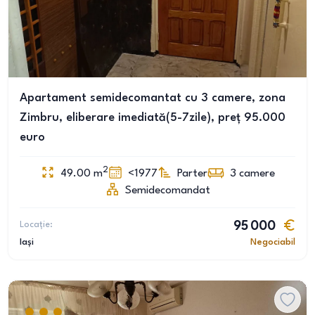
Apartament semidecomantat cu 3 camere, zona
Zimbru, eliberare imediată(5-7zile), preț 95.000
euro
2
49.00
m
<1977
Parter
3
camere
Semidecomandat
Locație:
95 000
Iași
Negociabil