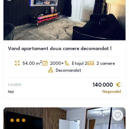
Vand apartament doua camere decomandat !
2
54.00
m
2000+
Etajul 2
2
camere
Decomandat
Locație:
140 000
Iași
Negociabil