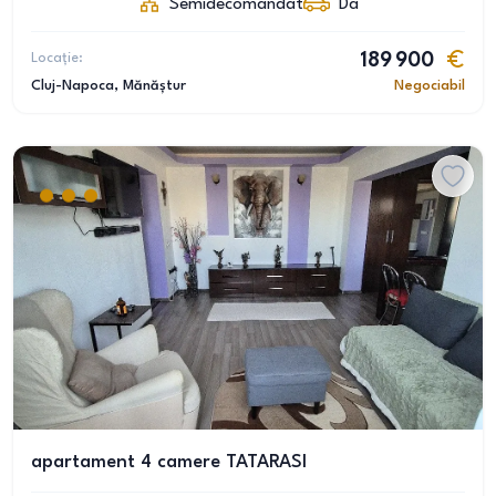
Semidecomandat
Da
Locație:
189 900
Cluj-Napoca
, Mănăștur
Negociabil
apartament 4 camere TATARASI