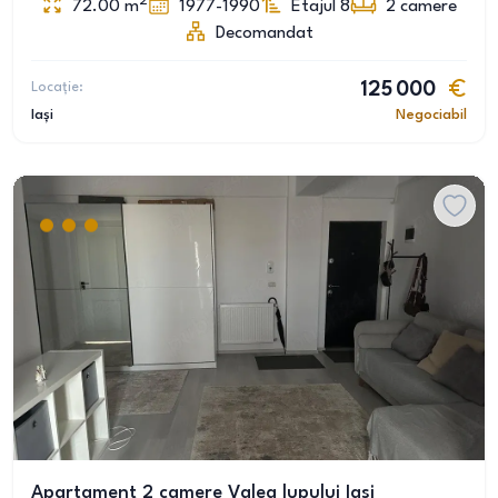
2
72.00
m
1977-1990
Etajul 8
2
camere
Decomandat
Locație:
125 000
Iași
Negociabil
Apartament 2 camere Valea lupului Iasi