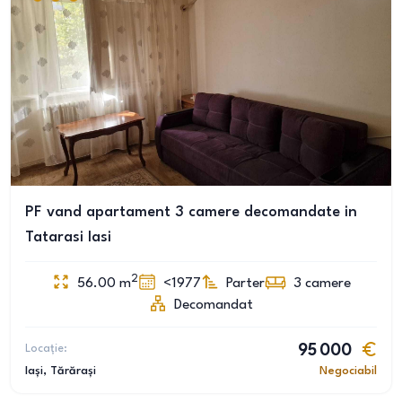
PF vand apartament 3 camere decomandate in
Tatarasi Iasi
2
56.00
m
<1977
Parter
3
camere
Decomandat
Locație:
95 000
Iași
, Tărărași
Negociabil