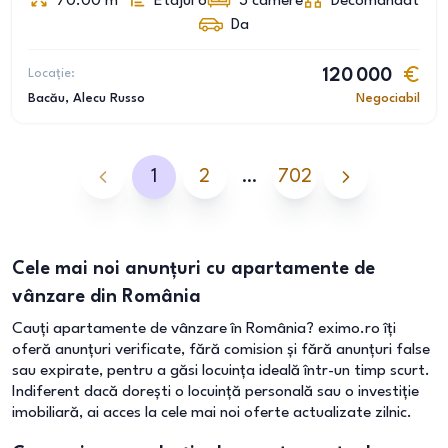
70.00
m
Etajul 6
3
camere
Decomandat
Da
Locație:
120 000
Bacău
, Alecu Russo
Negociabil
1
2
…
702
Cele mai noi anunțuri cu apartamente de
vânzare din România
Cauți apartamente de vânzare în România? eximo.ro îți
oferă anunțuri verificate, fără comision și fără anunțuri false
sau expirate, pentru a găsi locuința ideală într-un timp scurt.
Indiferent dacă dorești o locuință personală sau o investiție
imobiliară, ai acces la cele mai noi oferte actualizate zilnic.