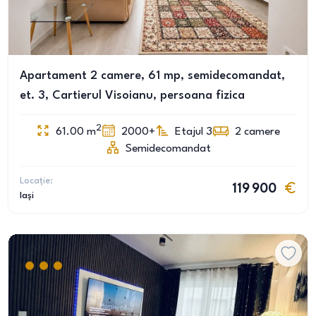
Apartament 2 camere, 61 mp, semidecomandat,
et. 3, Cartierul Visoianu, persoana fizica
2
61.00
m
2000+
Etajul 3
2
camere
Semidecomandat
Locație:
119 900
Iași