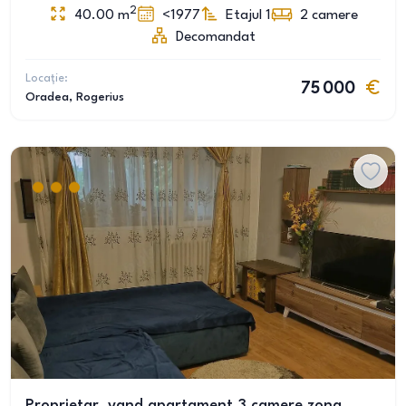
2
40.00
m
<1977
Etajul 1
2
camere
Decomandat
Locație:
75 000
Oradea
, Rogerius
Proprietar, vand apartament 3 camere zona