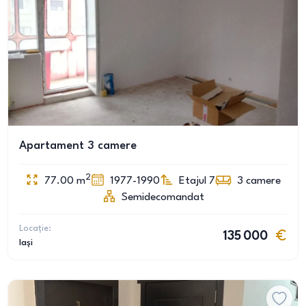
Apartament 3 camere
2
77.00
m
1977-1990
Etajul 7
3
camere
Semidecomandat
Locație:
135 000
Iași