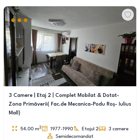
3 Camere | Etaj 2 | Complet Mobilat & Dotat-
Zona Primăverii( Fac.de Mecanica-Podu Roș- Iulius
Mall)
2
54.00
m
1977-1990
Etajul 2
3
camere
Semidecomandat