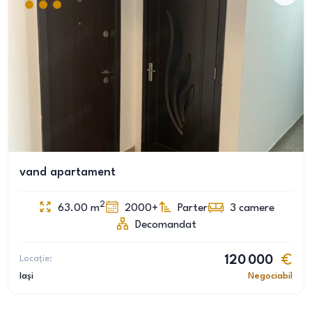
vand apartament
2
63.00
m
2000+
Parter
3
camere
Decomandat
Locație:
120 000
Iași
Negociabil