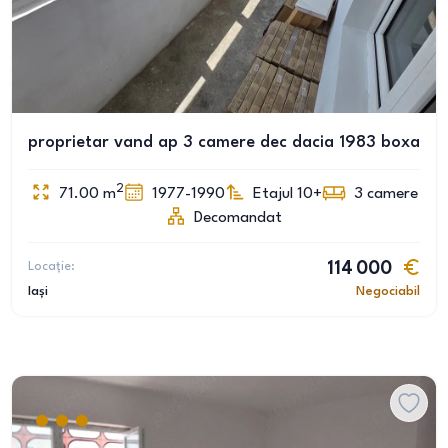
proprietar vand ap 3 camere dec dacia 1983 boxa
2
71.00
m
1977-1990
Etajul 10+
3
camere
Decomandat
Locație:
114 000
Iași
Negociabil