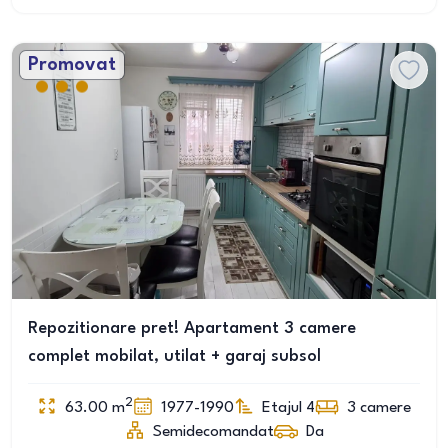
Promovat
Repozitionare pret! Apartament 3 camere
complet mobilat, utilat + garaj subsol
2
63.00
m
1977-1990
Etajul 4
3
camere
Semidecomandat
Da