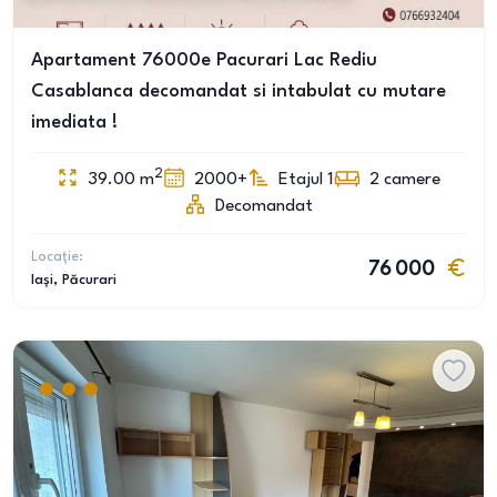
Apartament 76000e Pacurari Lac Rediu
Casablanca decomandat si intabulat cu mutare
imediata !
2
39.00
m
2000+
Etajul 1
2
camere
Decomandat
Locație:
76 000
Iași
, Păcurari