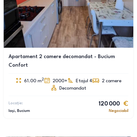
Apartament 2 camere decomandat - Bucium
Confort
2
61.00
m
2000+
Etajul 4
2
camere
Decomandat
Locație:
120 000
Iași
, Bucium
Negociabil