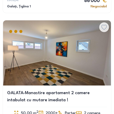
Locație:
86 000
Galați
, Țiglina 1
Negociabil
GALATA-Manastire apartament 2 camere
intabulat cu mutare imediata !
2
50.00
m
2000+
Parter
2
camere