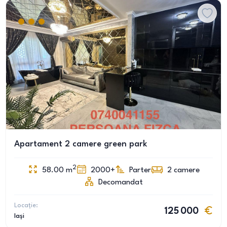
Apartament 2 camere green park
2
58.00
m
2000+
Parter
2
camere
Decomandat
Locație:
125 000
Iași