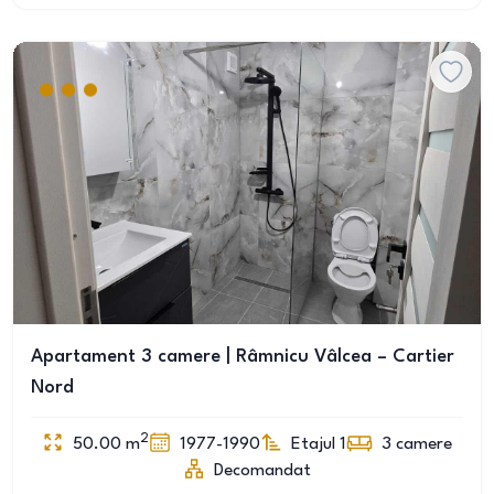
Apartament 3 camere | Râmnicu Vâlcea – Cartier
Nord
2
50.00
m
1977-1990
Etajul 1
3
camere
Decomandat