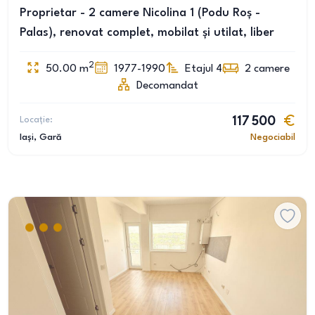
Proprietar - 2 camere Nicolina 1 (Podu Roș -
Palas), renovat complet, mobilat și utilat, liber
2
50.00
m
1977-1990
Etajul 4
2
camere
Decomandat
Locație:
117 500
Iași
, Gară
Negociabil