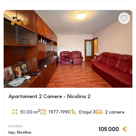
Apartament 2 Camere - Nicolina 2
2
51.00
m
1977-1990
Etajul 3
2
camere
Locație:
105 000
Iași
, Nicolina