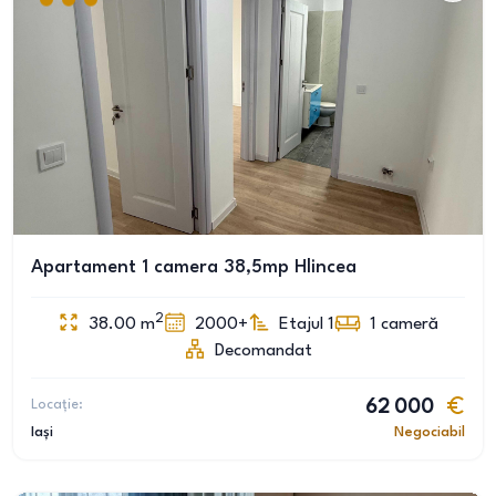
Apartament 1 camera 38,5mp Hlincea
2
38.00
m
2000+
Etajul 1
1
cameră
Decomandat
Locație:
62 000
Iași
Negociabil