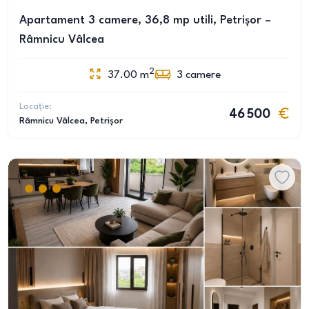
Apartament 3 camere, 36,8 mp utili, Petrișor –
Râmnicu Vâlcea
2
37.00
m
3
camere
Locație:
46 500
Râmnicu Vâlcea
, Petrișor