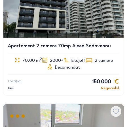
Apartament 2 camere 70mp Aleea Sadoveanu
2
70.00
m
2000+
Etajul 1
2
camere
Decomandat
Locație:
150 000
Iași
Negociabil