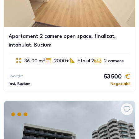
Apartament 2 camere open space, finalizat,
intabulat, Bucium
2
36.00
m
2000+
Etajul 2
2
camere
Locație:
53 500
Iași
, Bucium
Negociabil