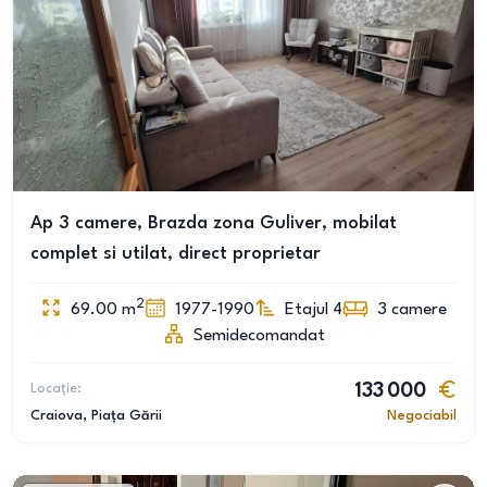
Ap 3 camere, Brazda zona Guliver, mobilat
complet si utilat, direct proprietar
2
69.00
m
1977-1990
Etajul 4
3
camere
Semidecomandat
Locație:
133 000
Craiova
, Piața Gării
Negociabil