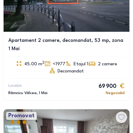
Apartament 2 camere, decomandat, 53 mp, zona
1 Mai
2
45.00
m
<1977
Etajul 1
2
camere
Decomandat
Locație:
69 900
Râmnicu Vâlcea
, 1 Mai
Negociabil
Promovat