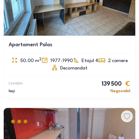
Apartament Palas
2
50.00
m
1977-1990
Etajul 4
2
camere
Decomandat
Locație:
139 500
Iași
Negociabil