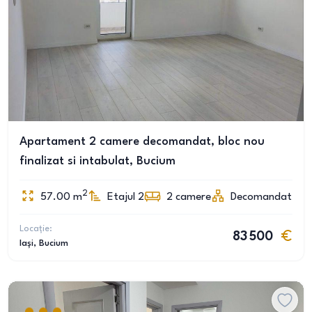
Apartament 2 camere decomandat, bloc nou
finalizat si intabulat, Bucium
2
57.00
m
Etajul 2
2
camere
Decomandat
Locație:
83 500
Iași
, Bucium