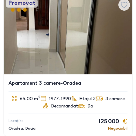
Promovat
Apartament 3 camere-Oradea
2
65.00
m
1977-1990
Etajul 3
3
camere
Decomandat
Da
Locație:
125 000
Oradea
, Dacia
Negociabil