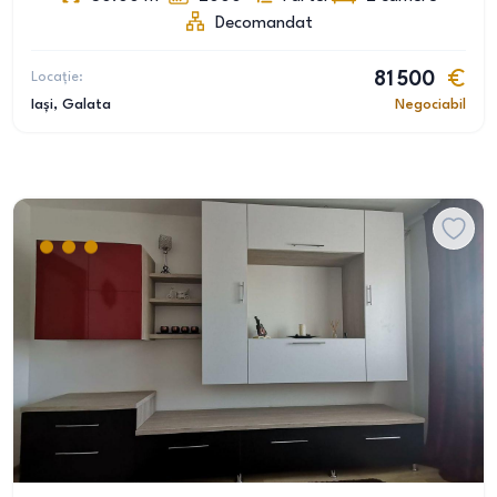
Decomandat
Locație:
81 500
Iași
, Galata
Negociabil