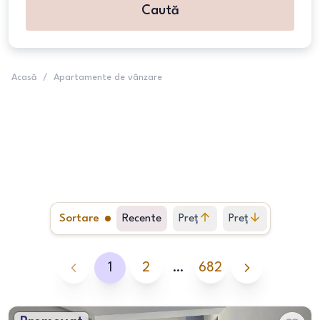
Caută
Acasă
/
Apartamente de vânzare
Sortare
Recente
Preț
Preț
crescător
descrescător
1
2
…
682