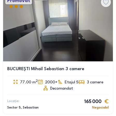
Promovat
BUCUREȘTI Mihail Sebastian 3 camere
2
77.00
m
2000+
Etajul 5
3
camere
Decomandat
Locație:
165 000
Sector 5
, Sebastian
Negociabil