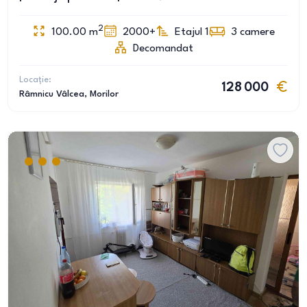
2
100.00
m
2000+
Etajul 1
3
camere
Decomandat
Locație:
128 000
Râmnicu Vâlcea
, Morilor