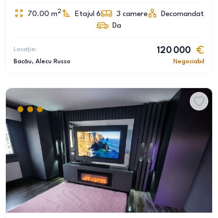
2
70.00
m
Etajul 6
3
camere
Decomandat
Da
Locație:
120 000
Bacău
, Alecu Russo
Negociabil