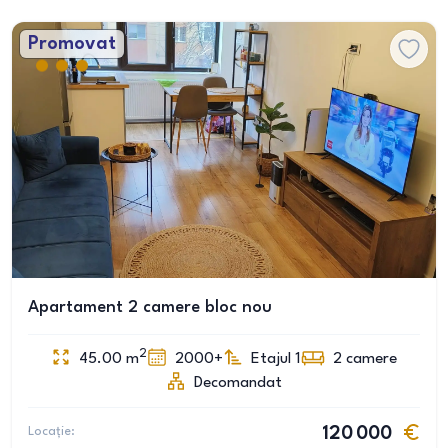
Promovat
Apartament 2 camere bloc nou
2
45.00
m
2000+
Etajul 1
2
camere
Decomandat
Locație:
120 000