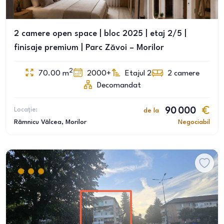
2 camere open space | bloc 2025 | etaj 2/5 |
finisaje premium | Parc Zăvoi – Morilor
2
70.00
m
2000+
Etajul 2
2
camere
Decomandat
Locație:
90 000
de la
Râmnicu Vâlcea
, Morilor
Negociabil