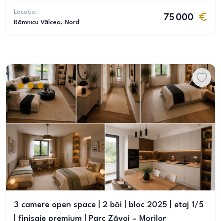
Locație:
75 000
Râmnicu Vâlcea
, Nord
3 camere open space | 2 băi | bloc 2025 | etaj 1/5
| finisaje premium | Parc Zăvoi – Morilor