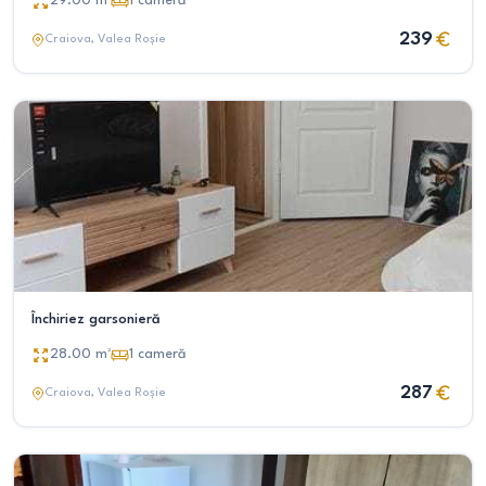
29.00
m²
1
cameră
239
Craiova
, Valea Roșie
Închiriez garsonieră
28.00
m²
1
cameră
287
Craiova
, Valea Roșie