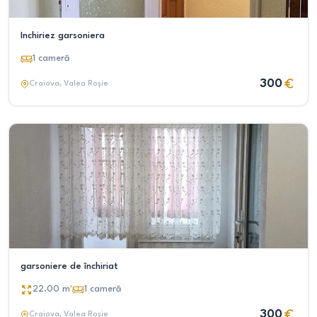
Inchiriez garsoniera
1
cameră
300
Craiova
, Valea Roșie
garsoniere de închiriat
22.00
m²
1
cameră
300
Craiova
, Valea Roșie