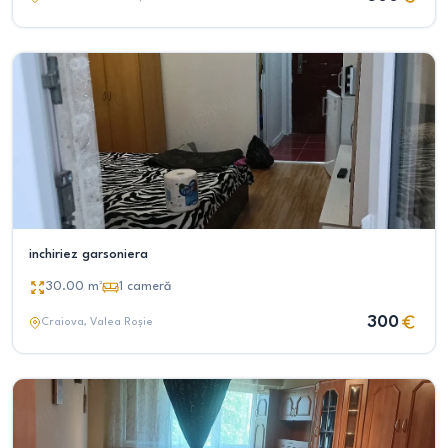
inchiriez garsoniera
30.00
m²
1
cameră
300
Craiova
, Valea Roșie