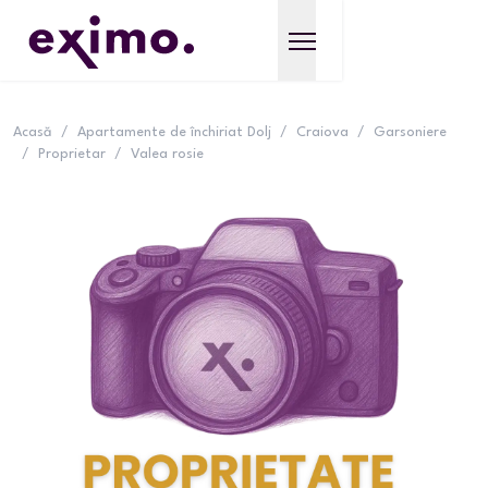
Acasă
/
Apartamente de închiriat Dolj
/
Craiova
/
Garsoniere
/
Proprietar
/
Valea rosie