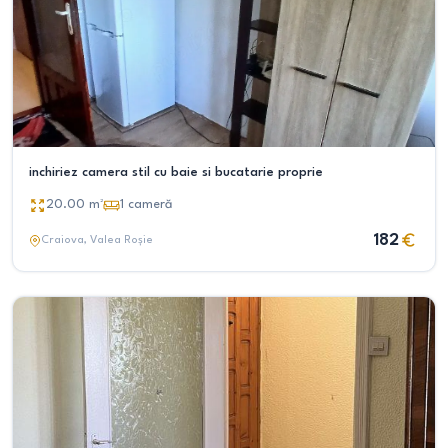
inchiriez camera stil cu baie si bucatarie proprie
20.00
m²
1
cameră
182
Craiova
, Valea Roșie