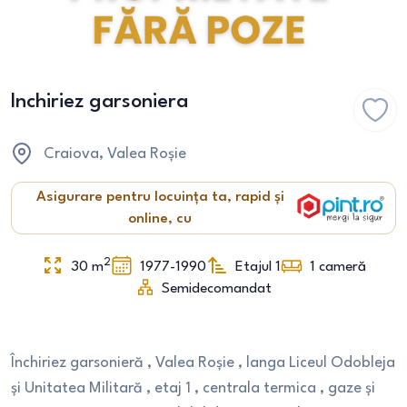
Inchiriez garsoniera
Craiova
, Valea Roșie
Asigurare pentru locuința ta, rapid și
online, cu
2
30
m
1977-1990
Etajul 1
1
cameră
Semidecomandat
Închiriez garsonieră , Valea Roșie , langa Liceul Odobleja
și Unitatea Militară , etaj 1 , centrala termica , gaze și