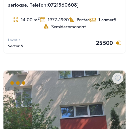
serioase. Telefon:0721560608]
2
14.00
m
1977-1990
Parter
1
cameră
Semidecomandat
Locație:
25 500
Sector 5