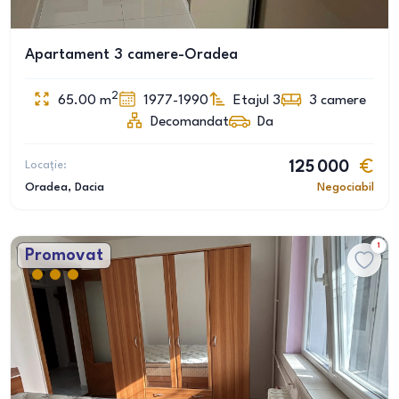
Apartament 3 camere-Oradea
2
65.00
m
1977-1990
Etajul 3
3
camere
Decomandat
Da
Locație:
125 000
Oradea
, Dacia
Negociabil
1
Promovat