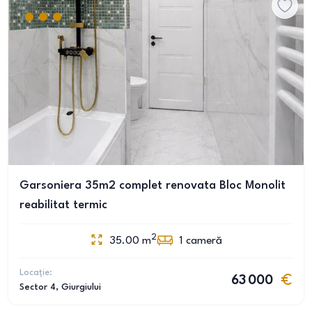
Garsoniera 35m2 complet renovata Bloc Monolit
reabilitat termic
2
35.00
m
1
cameră
Locație:
63 000
Sector 4
, Giurgiului