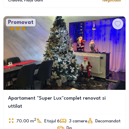
Craiova
, Piața Gării
Negociabil
Promovat
Apartament "Super Lux"complet renovat si
uttilat
2
70.00
m
Etajul 6
3
camere
Decomandat
Da