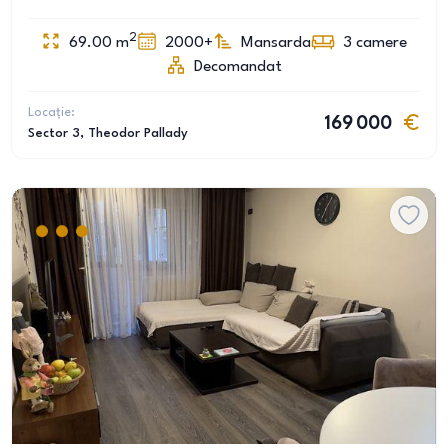
2
69.00
m
2000+
Mansarda
3
camere
Decomandat
Locație:
169 000
Sector 3
, Theodor Pallady