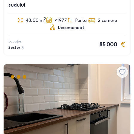
sudului
2
48.00
m
<1977
Parter
2
camere
Decomandat
Locație:
85 000
Sector 4