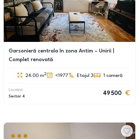
Garsonieră centrala în zona Antim – Unirii |
Complet renovată
2
24.00
m
<1977
Etajul 3
1
cameră
Locație:
49 500
Sector 4