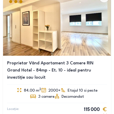
Proprietar Vând Apartament 3 Camere RIN
Grand Hotel - 84mp - Et. 10 - ideal pentru
investiție sau locuit
2
84.00
m
2000+
Etajul 10 si peste
3
camere
Decomandat
Locație:
115 000