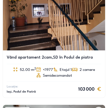
Vând apartament 2cam,SD în Podul de piatra
2
52.00
m
<1977
Etajul 1
2
camere
Semidecomandat
Locație:
103 000
Iași
, Podul de Piatră