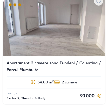
Apartament 2 camere zona Fundeni / Colentina /
Parcul Plumbuita
2
54.00
m
2
camere
Locație:
93 000
Sector 2
, Theodor Pallady