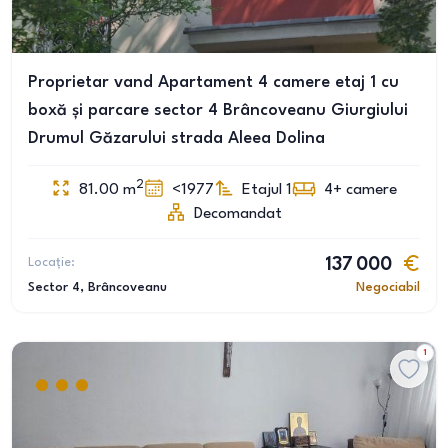
Proprietar vand Apartament 4 camere etaj 1 cu
boxă și parcare sector 4 Brâncoveanu Giurgiului
Drumul Găzarului strada Aleea Dolina
2
81.00
m
<1977
Etajul 1
4+
camere
Decomandat
Locație:
137 000
Sector 4
, Brâncoveanu
Negociabil
1