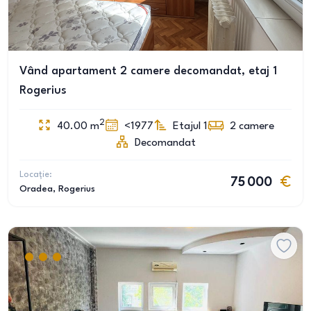
Vând apartament 2 camere decomandat, etaj 1
Rogerius
2
40.00
m
<1977
Etajul 1
2
camere
Decomandat
Locație:
75 000
Oradea
, Rogerius