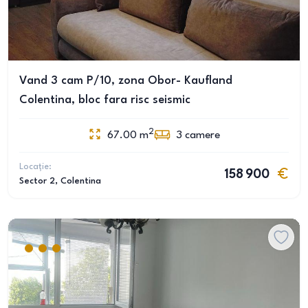
Vand 3 cam P/10, zona Obor- Kaufland
Colentina, bloc fara risc seismic
2
67.00
m
3
camere
Locație:
158 900
Sector 2
, Colentina