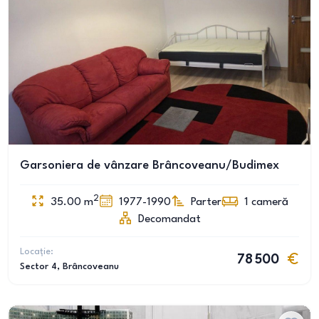
Garsoniera de vânzare Brâncoveanu/Budimex
2
35.00
m
1977-1990
Parter
1
cameră
Decomandat
Locație:
78 500
Sector 4
, Brâncoveanu