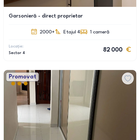
Garsonieră - direct proprietar
2000+
Etajul 4
1
cameră
Locație:
82 000
Sector 4
Promovat