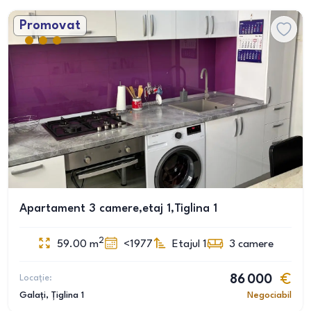
Promovat
Apartament 3 camere,etaj 1,Tiglina 1
2
59.00
m
<1977
Etajul 1
3
camere
Locație:
86 000
Galați
, Țiglina 1
Negociabil