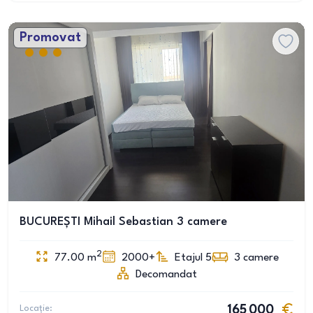
Promovat
BUCUREȘTI Mihail Sebastian 3 camere
2
77.00
m
2000+
Etajul 5
3
camere
Decomandat
Locație:
165 000