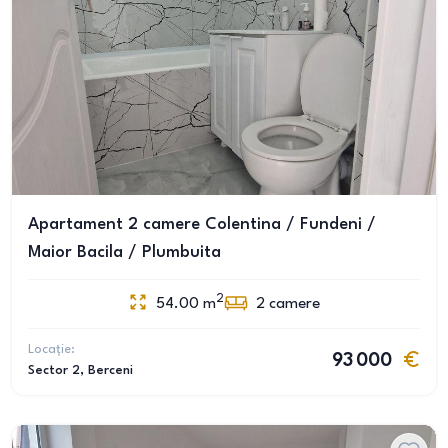
Apartament 2 camere Colentina / Fundeni /
Maior Bacila / Plumbuita
2
54.00
m
2
camere
Locație:
93 000
Sector 2
, Berceni