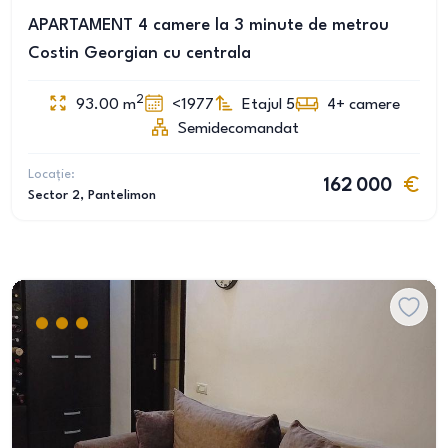
APARTAMENT 4 camere la 3 minute de metrou
Costin Georgian cu centrala
2
93.00
m
<1977
Etajul 5
4+
camere
Semidecomandat
Locație:
162 000
Sector 2
, Pantelimon