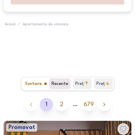
Acasă
/
Apartamente de vânzare
Sortare
Recente
Preț
Preț
crescător
descrescător
1
2
…
679
Promovat