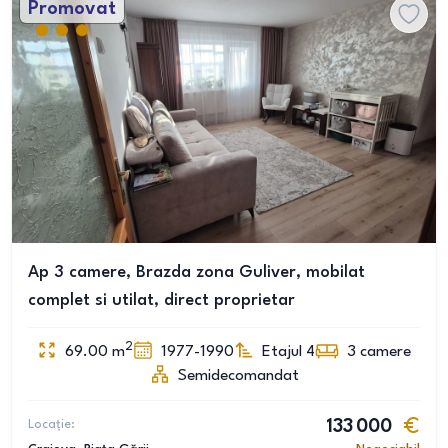
Promovat
Ap 3 camere, Brazda zona Guliver, mobilat
complet si utilat, direct proprietar
2
69.00
m
1977-1990
Etajul 4
3
camere
Semidecomandat
Locație:
133 000