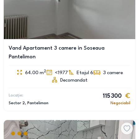
Vand Apartament 3 camere in Soseaua
Pantelimon
2
64.00
m
<1977
Etajul 6
3
camere
Decomandat
Locație:
115 300
Sector 2
, Pantelimon
Negociabil