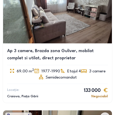
Ap 3 camere, Brazda zona Guliver, mobilat
complet si utilat, direct proprietar
2
69.00
m
1977-1990
Etajul 4
3
camere
Semidecomandat
Locație:
133 000
Craiova
, Piața Gării
Negociabil