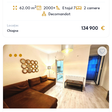
2
62.00
m
2000+
Etajul 7
2
camere
Decomandat
Locație:
134 900
Chiajna