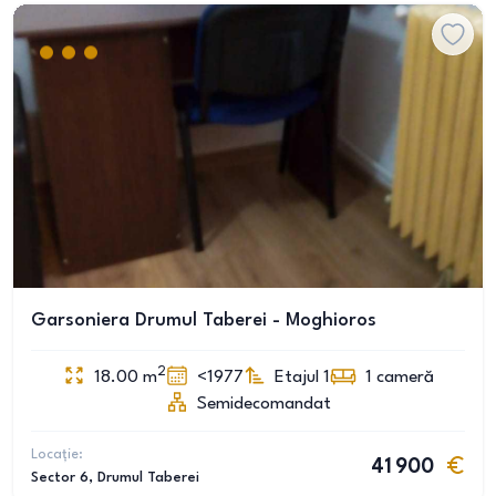
Garsoniera Drumul Taberei - Moghioros
2
18.00
m
<1977
Etajul 1
1
cameră
Semidecomandat
Locație:
41 900
Sector 6
, Drumul Taberei