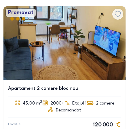
Promovat
Apartament 2 camere bloc nou
2
45.00
m
2000+
Etajul 1
2
camere
Decomandat
Locație:
120 000