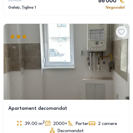
Locație:
86 000
Galați
, Țiglina 1
Negociabil
Apartament decomandat
2
39.00
m
2000+
Parter
2
camere
Decomandat