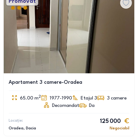
Promovat
Apartament 3 camere-Oradea
2
65.00
m
1977-1990
Etajul 3
3
camere
Decomandat
Da
Locație:
125 000
Oradea
, Dacia
Negociabil