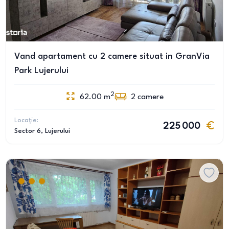
Vand apartament cu 2 camere situat in GranVia
Park Lujerului
2
62.00
m
2
camere
Locație:
225 000
Sector 6
, Lujerului