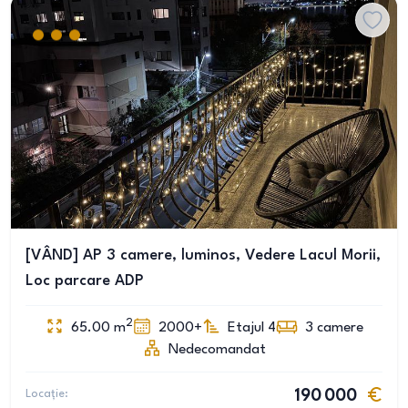
[VÂND] AP 3 camere, luminos, Vedere Lacul Morii,
Loc parcare ADP
2
65.00
m
2000+
Etajul 4
3
camere
Nedecomandat
Locație:
190 000