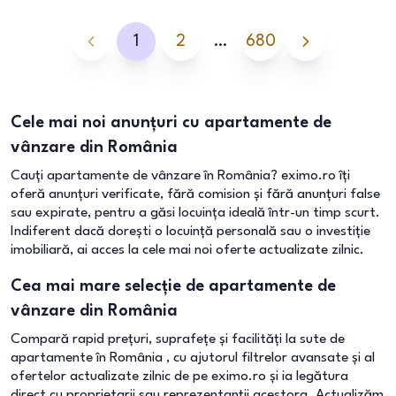
1
2
…
680
Cele mai noi anunțuri cu apartamente de
vânzare din România
Cauți apartamente de vânzare în România? eximo.ro îți
oferă anunțuri verificate, fără comision și fără anunțuri false
sau expirate, pentru a găsi locuința ideală într-un timp scurt.
Indiferent dacă dorești o locuință personală sau o investiție
imobiliară, ai acces la cele mai noi oferte actualizate zilnic.
Cea mai mare selecție de apartamente de
vânzare din România
Compară rapid prețuri, suprafețe și facilități la sute de
apartamente în România , cu ajutorul filtrelor avansate și al
ofertelor actualizate zilnic de pe eximo.ro și ia legătura
direct cu proprietarii sau reprezentanții acestora. Actualizăm