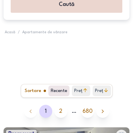
Caută
Acasă
/
Apartamente de vânzare
Sortare
Recente
Preț
Preț
crescător
descrescător
1
2
…
680