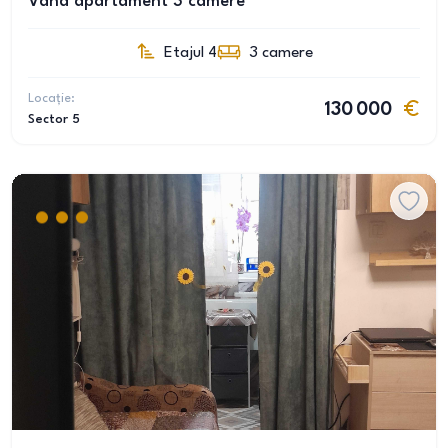
Vand apartament 3 camere
Etajul 4
3
camere
Locație:
130 000
Sector 5