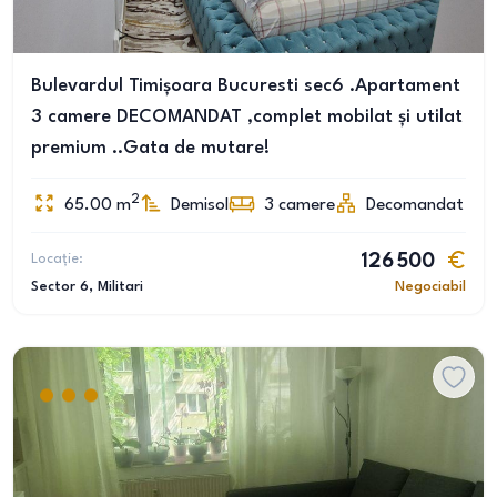
Bulevardul Timișoara Bucuresti sec6 .Apartament
3 camere DECOMANDAT ,complet mobilat și utilat
premium ..Gata de mutare!
2
65.00
m
Demisol
3
camere
Decomandat
Locație:
126 500
Sector 6
, Militari
Negociabil