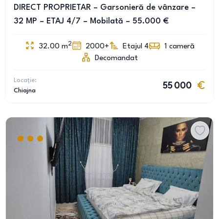
DIRECT PROPRIETAR – Garsonieră de vânzare –
32 MP – ETAJ 4/7 – Mobilată – 55.000 €
2
32.00
m
2000+
Etajul 4
1
cameră
Decomandat
Locație:
55 000
Chiajna