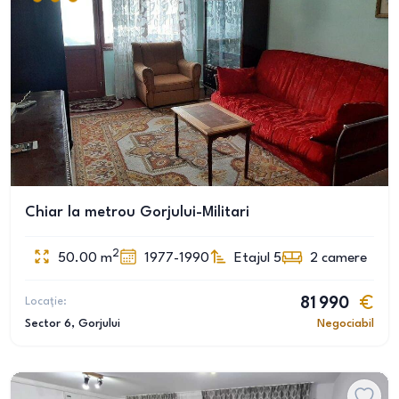
Chiar la metrou Gorjului-Militari
2
50.00
m
1977-1990
Etajul 5
2
camere
Locație:
81 990
Sector 6
, Gorjului
Negociabil