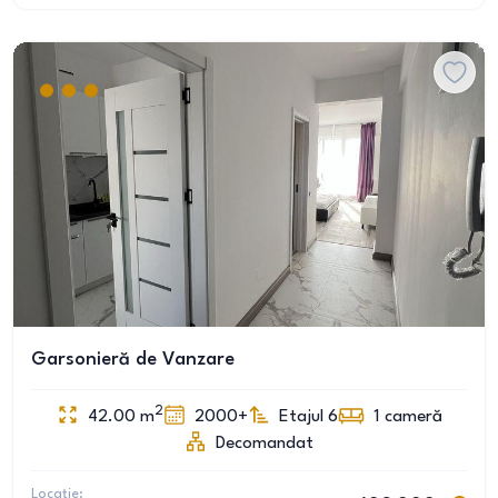
Garsonieră de Vanzare
2
42.00
m
2000+
Etajul 6
1
cameră
Decomandat
Locație: