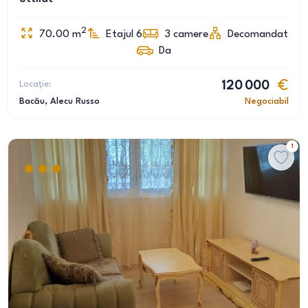
2
70.00
m
Etajul 6
3
camere
Decomandat
Da
Locație:
120 000
Bacău
, Alecu Russo
Negociabil
1