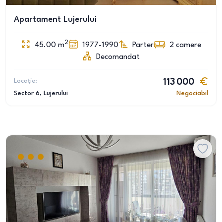
Apartament Lujerului
2
45.00
m
1977-1990
Parter
2
camere
Decomandat
Locație:
113 000
Sector 6
, Lujerului
Negociabil