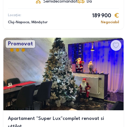
Semidecomandat
Da
Locație:
189 900
Cluj-Napoca
, Mănăștur
Negociabil
Promovat
Apartament "Super Lux"complet renovat si
uttilat