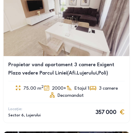
Propietar vand apartament 3 camere Exigent
Plaza vedere Parcul Liniei(Afi.Lujerului,Poli)
2
75.00
m
2000+
Etajul 1
3
camere
Decomandat
Locație:
357 000
Sector 6
, Lujerului