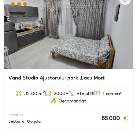
Vand Studio Ajustorului park ,Lacu Morii
2
32.00
m
2000+
Etajul 8
1
cameră
Decomandat
Locație:
85 000
Sector 6
, Gorjului