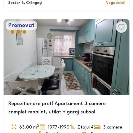
Sector 6
, Crângași
Negociabil
Promovat
Repozitionare pret! Apartament 3 camere
complet mobilat, utilat + garaj subsol
2
63.00
m
1977-1990
Etajul 4
3
camere