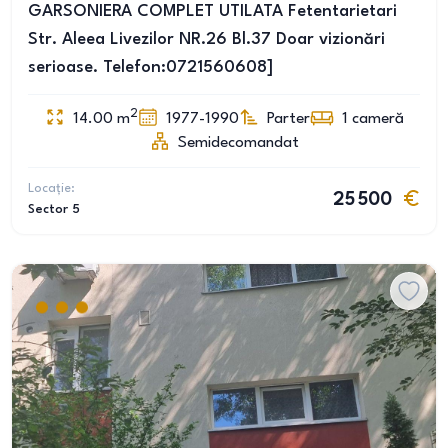
GARSONIERA COMPLET UTILATA Fetentarietari
Str. Aleea Livezilor NR.26 Bl.37 Doar vizionări
serioase. Telefon:0721560608]
2
14.00
m
1977-1990
Parter
1
cameră
Semidecomandat
Locație:
25 500
Sector 5