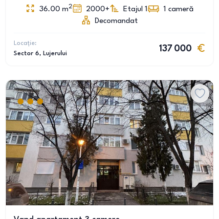
2
36.00
m
2000+
Etajul 1
1
cameră
Decomandat
Locație:
137 000
Sector 6
, Lujerului