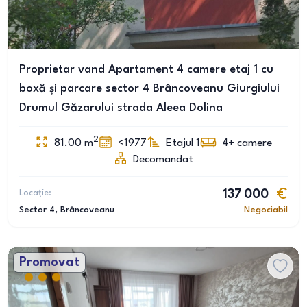
Proprietar vand Apartament 4 camere etaj 1 cu
boxă și parcare sector 4 Brâncoveanu Giurgiului
Drumul Găzarului strada Aleea Dolina
2
81.00
m
<1977
Etajul 1
4+
camere
Decomandat
Locație:
137 000
Sector 4
, Brâncoveanu
Negociabil
Promovat