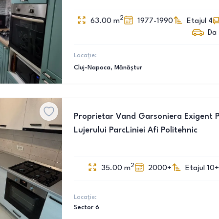
2
63.00
m
1977-1990
Etajul 4
Da
Locație:
Cluj-Napoca
, Mănăștur
Proprietar Vand Garsoniera Exigent P
Lujerului ParcLiniei Afi Politehnic
2
35.00
m
2000+
Etajul 10+
Locație:
Sector 6