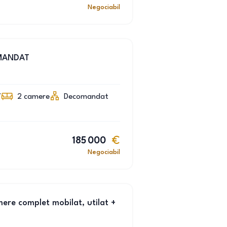
Negociabil
MANDAT
7
2
camere
Decomandat
185 000
Negociabil
ere complet mobilat, utilat +