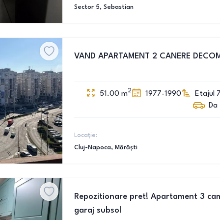
Sector 5
, Sebastian
VAND APARTAMENT 2 CANERE DECO
2
51.00
m
1977-1990
Etajul 
Da
Locație:
Cluj-Napoca
, Mărăști
Repozitionare pret! Apartament 3 cam
garaj subsol