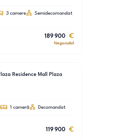
3
camere
Semidecomandat
189 900
Negociabil
laza Residence Mall Plaza
1
cameră
Decomandat
119 900