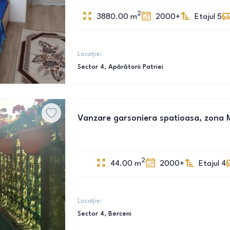
2
3880.00
m
2000+
Etajul 5
Locație:
Sector 4
, Apărătorii Patriei
Vanzare garsoniera spatioasa, zona M
2
44.00
m
2000+
Etajul 4
Locație:
Sector 4
, Berceni