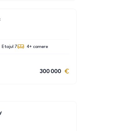
3
Etajul 7
4+
camere
300 000
y