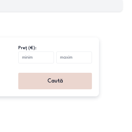
Preț (€):
Caută