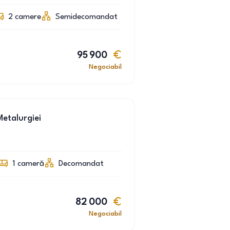
2
camere
Semidecomandat
95 900
Negociabil
etalurgiei
1
cameră
Decomandat
82 000
Negociabil