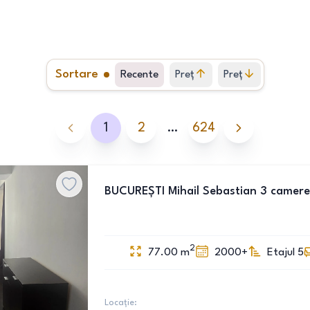
Sortare
Recente
Preț
Preț
crescător
descrescător
1
2
…
624
BUCUREȘTI Mihail Sebastian 3 camere
2
77.00
m
2000+
Etajul 5
Locație: