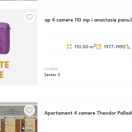
ap 4 camere 110 mp i anastasie panu
2
110.00
m
1977-1990
Locație:
Sector 3
Apartament 4 camere Theodor Pallad