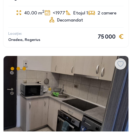
2
40.00
m
<1977
Etajul 1
2
camere
Decomandat
Locație:
75 000
Oradea
, Rogerius