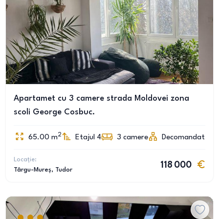
Apartamet cu 3 camere strada Moldovei zona
scoli George Cosbuc.
2
65.00
m
Etajul 4
3
camere
Decomandat
Locație:
118 000
Târgu-Mureș
, Tudor