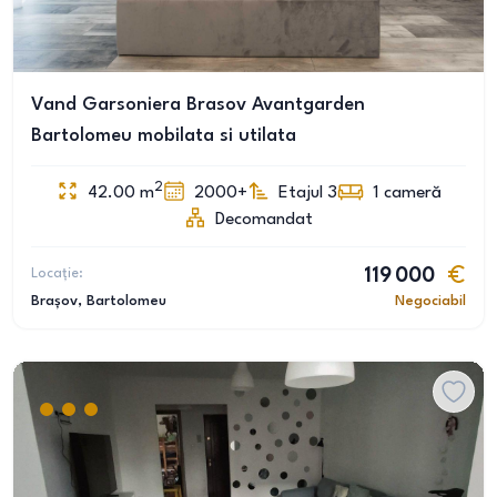
Vand Garsoniera Brasov Avantgarden
Bartolomeu mobilata si utilata
2
42.00
m
2000+
Etajul 3
1
cameră
Decomandat
Locație:
119 000
Brașov
, Bartolomeu
Negociabil