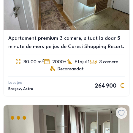
Apartament premium 3 camere, situat la doar 5
minute de mers pe jos de Coresi Shopping Resort.
2
80.00
m
2000+
Etajul 1
3
camere
Decomandat
Locație:
264 900
Brașov
, Astra