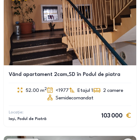
Vând apartament 2cam,SD în Podul de piatra
2
52.00
m
<1977
Etajul 1
2
camere
Semidecomandat
Locație:
103 000
Iași
, Podul de Piatră