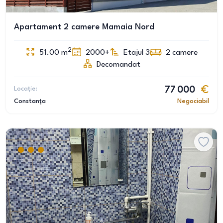
Apartament 2 camere Mamaia Nord
2
51.00
m
2000+
Etajul 3
2
camere
Decomandat
Locație:
77 000
Constanța
Negociabil