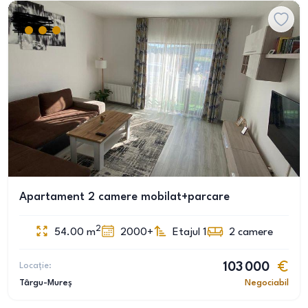
Apartament 2 camere mobilat+parcare
2
54.00
m
2000+
Etajul 1
2
camere
Locație:
103 000
Târgu-Mureș
Negociabil