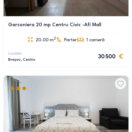
Garsoniera 20 mp Centru Civic -Afi Mall
2
20.00
m
Parter
1
cameră
Locație:
30 500
Brașov
, Centru