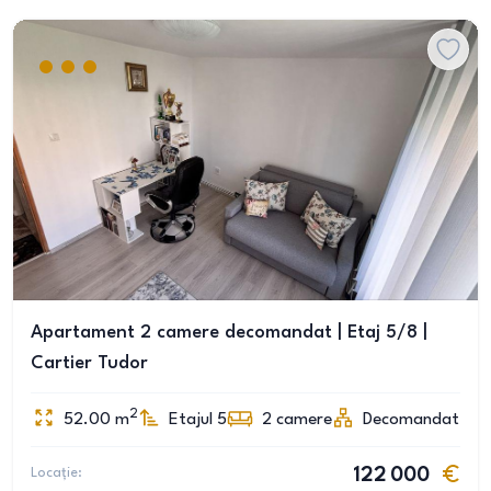
Apartament 2 camere decomandat | Etaj 5/8 |
Cartier Tudor
2
52.00
m
Etajul 5
2
camere
Decomandat
Locație:
122 000