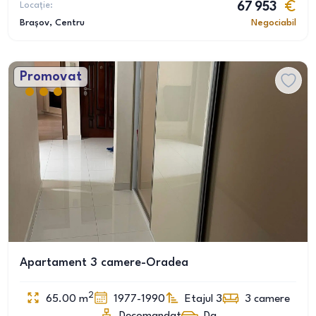
Locație:
67 953
Brașov
, Centru
Negociabil
Promovat
Apartament 3 camere-Oradea
2
65.00
m
1977-1990
Etajul 3
3
camere