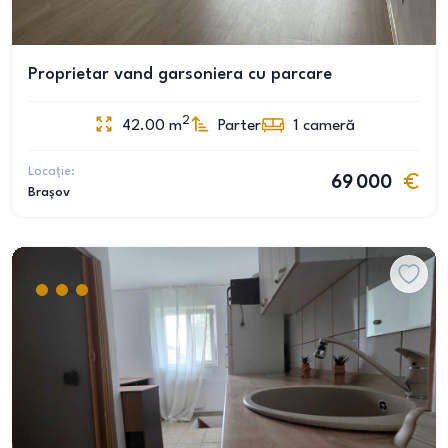
Proprietar vand garsoniera cu parcare
2
42.00
m
Parter
1
cameră
Locație:
69 000
Brașov