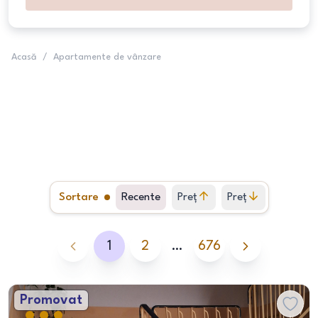
Acasă
/
Apartamente de vânzare
Sortare
Recente
Preț
Preț
crescător
descrescător
1
2
…
676
Promovat