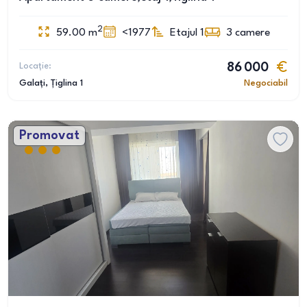
2
59.00
m
<1977
Etajul 1
3
camere
Locație:
86 000
Galați
, Țiglina 1
Negociabil
Promovat