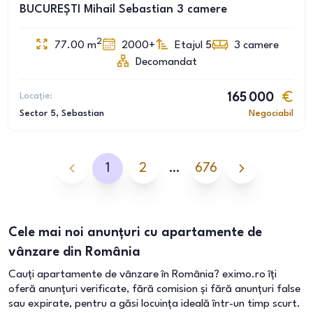
BUCUREȘTI Mihail Sebastian 3 camere
2
77.00
m
2000+
Etajul 5
3
camere
Decomandat
Locație:
165 000
Sector 5
, Sebastian
Negociabil
1
2
…
676
Cele mai noi anunțuri cu apartamente de
vânzare din România
Cauți apartamente de vânzare în România? eximo.ro îți
oferă anunțuri verificate, fără comision și fără anunțuri false
sau expirate, pentru a găsi locuința ideală într-un timp scurt.