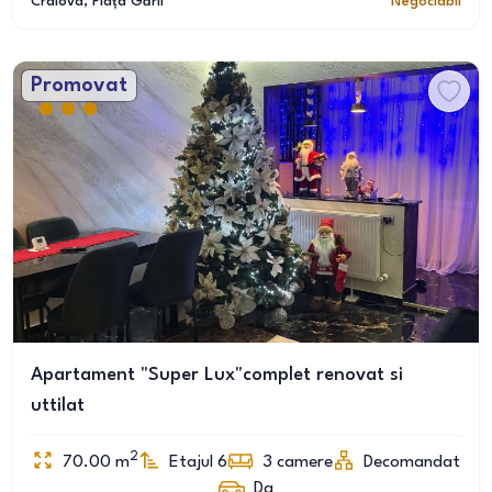
Craiova
, Piața Gării
Negociabil
Promovat
Apartament "Super Lux"complet renovat si
uttilat
2
70.00
m
Etajul 6
3
camere
Decomandat
Da