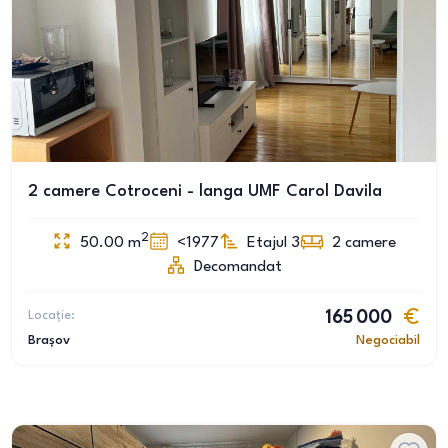
2 camere Cotroceni - langa UMF Carol Davila
2
50.00
m
<1977
Etajul 3
2
camere
Decomandat
Locație:
165 000
Brașov
Negociabil