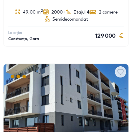
2
49.00
m
2000+
Etajul 4
2
camere
Semidecomandat
Locație:
129 000
Constanța
, Gara