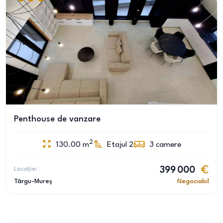
Penthouse de vanzare
2
130.00
m
Etajul 2
3
camere
Locație:
399 000
Târgu-Mureș
Negociabil