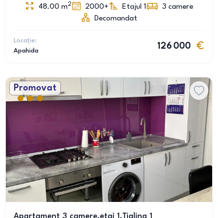
2
48.00
m
2000+
Etajul 1
3
camere
Decomandat
Locație:
126 000
Apahida
Promovat
Apartament 3 camere,etaj 1,Tiglina 1