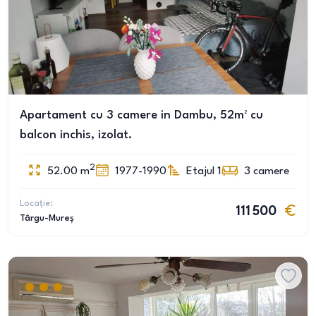
Apartament cu 3 camere in Dambu, 52m² cu
balcon inchis, izolat.
2
52.00
m
1977-1990
Etajul 1
3
camere
Locație:
111 500
Târgu-Mureș