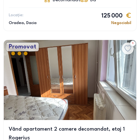
Decomandat
Da
Locație:
125 000
Oradea
, Dacia
Negociabil
1
Promovat
Vând apartament 2 camere decomandat, etaj 1
Rogerius