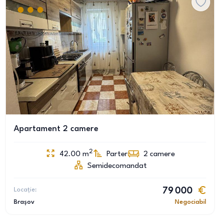
Apartament 2 camere
2
42.00
m
Parter
2
camere
Semidecomandat
Locație:
79 000
Brașov
Negociabil