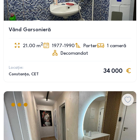
Vând Garsonieră
2
21.00
m
1977-1990
Parter
1
cameră
Decomandat
Locație:
34 000
Constanța
, CET