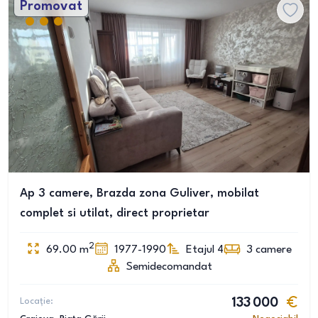
Promovat
Ap 3 camere, Brazda zona Guliver, mobilat
complet si utilat, direct proprietar
2
69.00
m
1977-1990
Etajul 4
3
camere
Semidecomandat
Locație:
133 000