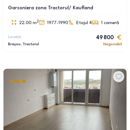
Garsoniera zona Tractorul/ Kaufland
2
22.00
m
1977-1990
Etajul 4
1
cameră
Locație:
49 800
Brașov
, Tractorul
Negociabil