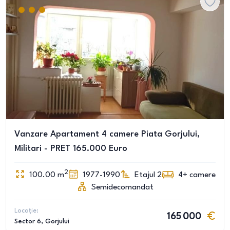
Vanzare Apartament 4 camere Piata Gorjului,
Militari - PRET 165.000 Euro
2
100.00
m
1977-1990
Etajul 2
4+
camere
Semidecomandat
Locație:
165 000
Sector 6
, Gorjului