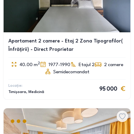
Apartament 2 camere - Etaj 2 Zona Tipografilor(
Înfrățirii) - Direct Proprietar
2
40.00
m
1977-1990
Etajul 2
2
camere
Semidecomandat
Locație:
95 000
Timișoara
, Medicină