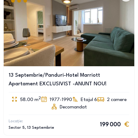
13 Septembrie/Panduri-Hotel Marriott
Apartament EXCLUSIVIST -ANUNT NOU!
2
58.00
m
1977-1990
Etajul 6
2
camere
Decomandat
Locație:
199 000
Sector 5
, 13 Septembrie