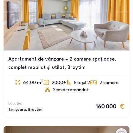
Apartament de vânzare – 2 camere spațioase,
complet mobilat și utilat, Braytim
2
64.00
m
2000+
Etajul 2
2
camere
Semidecomandat
Locație:
160 000
Timișoara
, Braytim