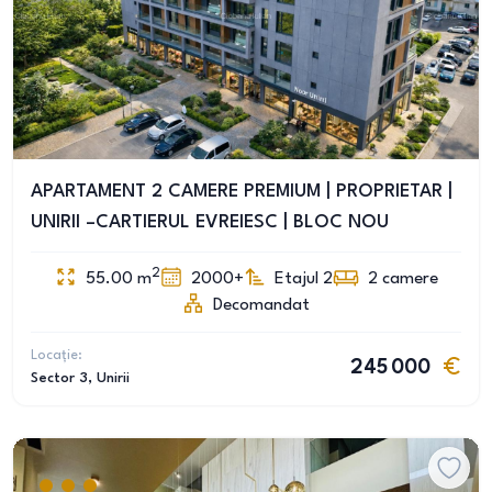
APARTAMENT 2 CAMERE PREMIUM | PROPRIETAR |
UNIRII –CARTIERUL EVREIESC | BLOC NOU
2
55.00
m
2000+
Etajul 2
2
camere
Decomandat
Locație:
245 000
Sector 3
, Unirii