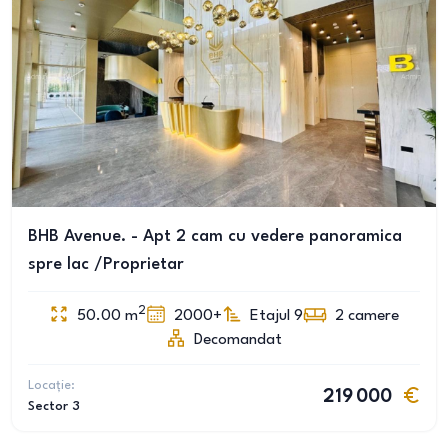
BHB Avenue. - Apt 2 cam cu vedere panoramica
spre lac /Proprietar
2
50.00
m
2000+
Etajul 9
2
camere
Decomandat
Locație:
219 000
Sector 3