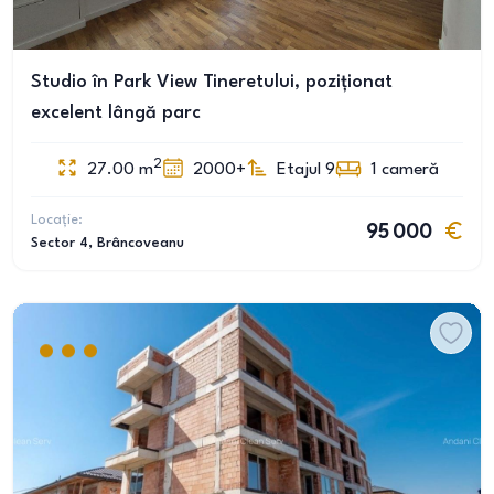
Studio în Park View Tineretului, poziționat
excelent lângă parc
2
27.00
m
2000+
Etajul 9
1
cameră
Locație:
95 000
Sector 4
, Brâncoveanu