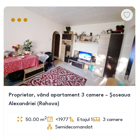
Proprietar, vând apartament 3 camere – Șoseaua
Alexandriei (Rahova)
2
50.00
m
<1977
Etajul 1
3
camere
Semidecomandat