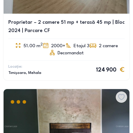
Proprietar – 2 camere 51 mp + terasă 45 mp | Bloc
2024 | Parcare CF
2
51.00
m
2000+
Etajul 3
2
camere
Decomandat
Locație:
124 900
Timișoara
, Mehala