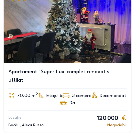
Apartament "Super Lux"complet renovat si
uttilat
2
70.00
m
Etajul 6
3
camere
Decomandat
Da
Locație:
120 000
Bacău
, Alecu Russo
Negociabil