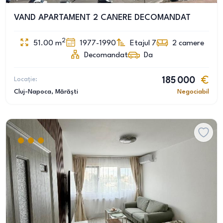
VAND APARTAMENT 2 CANERE DECOMANDAT
2
51.00
m
1977-1990
Etajul 7
2
camere
Decomandat
Da
Locație:
185 000
Cluj-Napoca
, Mărăști
Negociabil