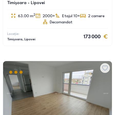
Timișoara - Lipovei
2
63.00
m
2000+
Etajul 10+
2
camere
Decomandat
Locație:
173 000
Timișoara
, Lipovei