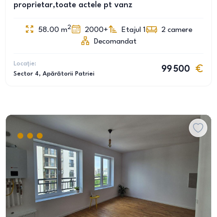
proprietar,toate actele pt vanz
2
58.00
m
2000+
Etajul 1
2
camere
Decomandat
Locație:
99 500
Sector 4
, Apărătorii Patriei