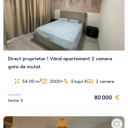
Direct proprietar ! Vând apartament 2 camere
gata de mutat
2
54.00
m
2000+
Etajul 4
2
camere
Locație:
80 000
Sector 5