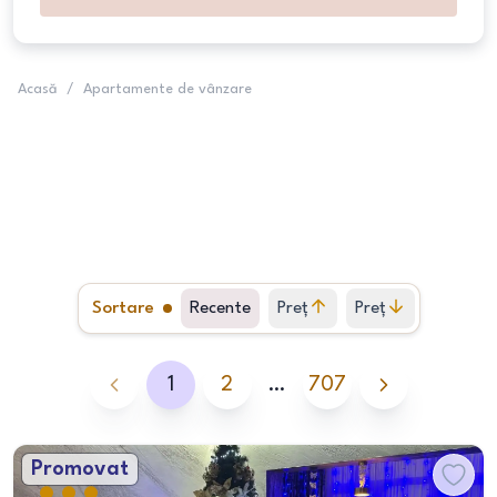
Acasă
/
Apartamente de vânzare
Sortare
Recente
Preț
Preț
crescător
descrescător
1
2
…
707
Promovat