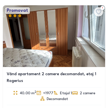
1
Promovat
Vând apartament 2 camere decomandat, etaj 1
Rogerius
2
40.00
m
<1977
Etajul 1
2
camere
Decomandat