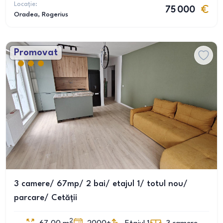
Locație:
75 000
Oradea
, Rogerius
Promovat
3 camere/ 67mp/ 2 bai/ etajul 1/ totul nou/
parcare/ Cetății
2