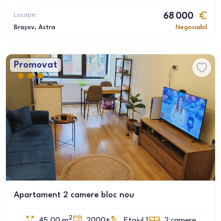
Locație:
68 000
Brașov
, Astra
Negociabil
Promovat
Apartament 2 camere bloc nou
2
45.00
m
2000+
Etajul 1
2
camere