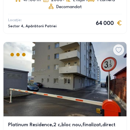
47.00
m
2000+
Etajul 1
1
cameră
Decomandat
Locație:
64 000
Sector 4
, Apărătorii Patriei
Platinum Residence,2 c,bloc nou,finalizat,direct