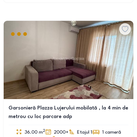
Garsonieră Plazza Lujerului mobilată , la 4 min de
metrou cu loc parcare adp
2
36.00
m
2000+
Etajul 1
1
cameră