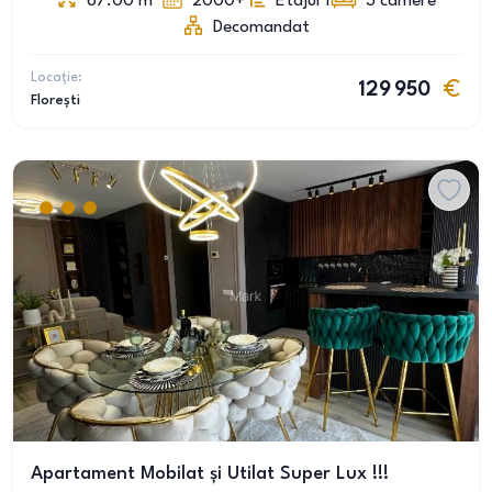
67.00
m
2000+
Etajul 1
3
camere
Decomandat
Locație:
129 950
Florești
Apartament Mobilat și Utilat Super Lux !!!