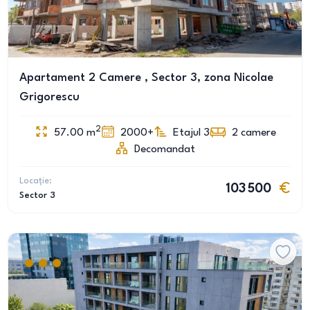
Apartament 2 Camere , Sector 3, zona Nicolae
Grigorescu
2
57.00
m
2000+
Etajul 3
2
camere
Decomandat
Locație:
103 500
Sector 3