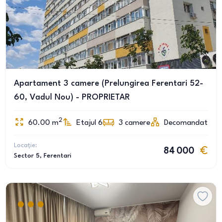
Apartament 3 camere (Prelungirea Ferentari 52-
60, Vadul Nou) - PROPRIETAR
2
60.00
m
Etajul 6
3
camere
Decomandat
Locație:
84 000
Sector 5
, Ferentari