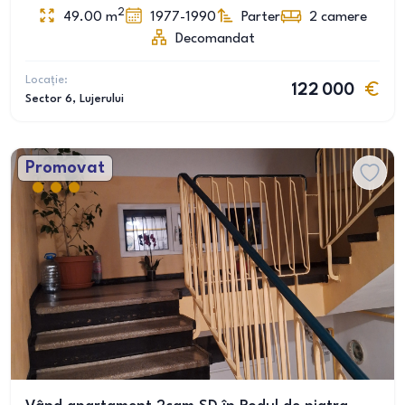
2
49.00
m
1977-1990
Parter
2
camere
Decomandat
Locație:
122 000
Sector 6
, Lujerului
Promovat