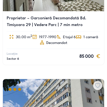
Proprietar – Garsonieră Decomandată Bd.
Timișoara 29 | Vedere Parc | 7 min metro
2
30.00
m
1977-1990
Etajul 6
1
cameră
Decomandat
Locație:
85 000
Sector 6