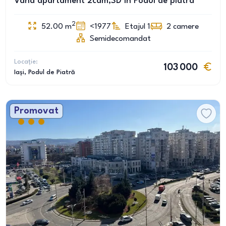
Vând apartament 2cam,SD în Podul de piatra
2
52.00
m
<1977
Etajul 1
2
camere
Semidecomandat
Locație:
103 000
Iași
, Podul de Piatră
Promovat