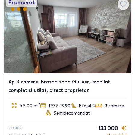
Promovat
Ap 3 camere, Brazda zona Guliver, mobilat
complet si utilat, direct proprietar
2
69.00
m
1977-1990
Etajul 4
3
camere
Semidecomandat
Locație:
133 000