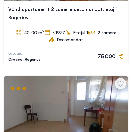
Vând apartament 2 camere decomandat, etaj 1
Rogerius
2
40.00
m
<1977
Etajul 1
2
camere
Decomandat
Locație:
75 000
Oradea
, Rogerius