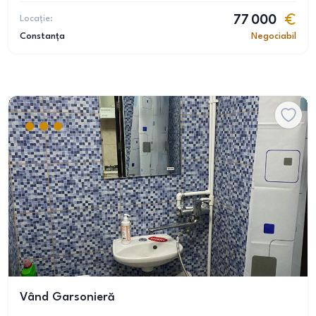
Locație:
77 000
Constanța
Negociabil
Vând Garsonieră