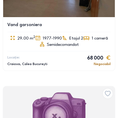
Vand garsoniera
2
29.00
m
1977-1990
Etajul 2
1
cameră
Semidecomandat
Locație:
68 000
Craiova
, Calea București
Negociabil