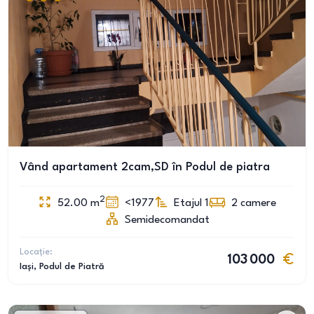
Vând apartament 2cam,SD în Podul de piatra
2
52.00
m
<1977
Etajul 1
2
camere
Semidecomandat
Locație:
103 000
Iași
, Podul de Piatră