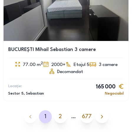
BUCUREȘTI Mihail Sebastian 3 camere
2
77.00
m
2000+
Etajul 5
3
camere
Decomandat
Locație:
165 000
Sector 5
, Sebastian
Negociabil
1
2
…
677