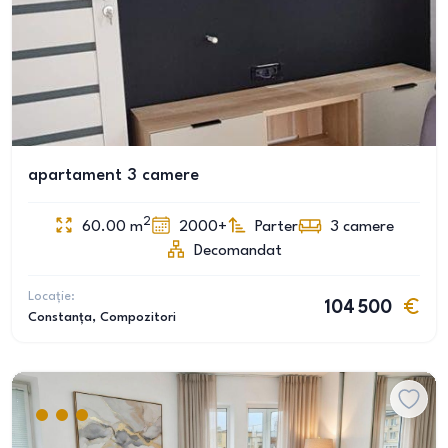
apartament 3 camere
2
60.00
m
2000+
Parter
3
camere
Decomandat
Locație:
104 500
Constanța
, Compozitori