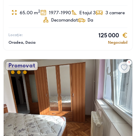
2
65.00
m
1977-1990
Etajul 3
3
camere
Decomandat
Da
Locație:
125 000
Oradea
, Dacia
Negociabil
1
Promovat