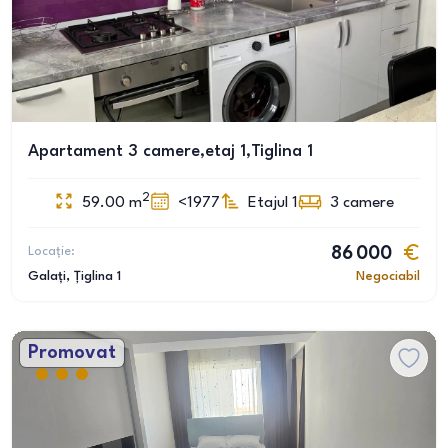
Apartament 3 camere,etaj 1,Tiglina 1
2
59.00
m
<1977
Etajul 1
3
camere
Locație:
86 000
Galați
, Țiglina 1
Negociabil
Promovat