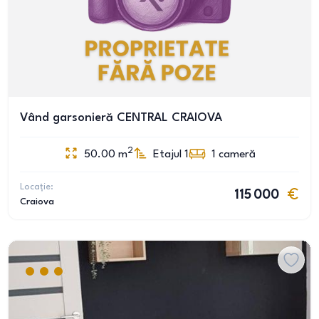
Vând garsonieră CENTRAL CRAIOVA
2
50.00
m
Etajul 1
1
cameră
Locație:
115 000
Craiova