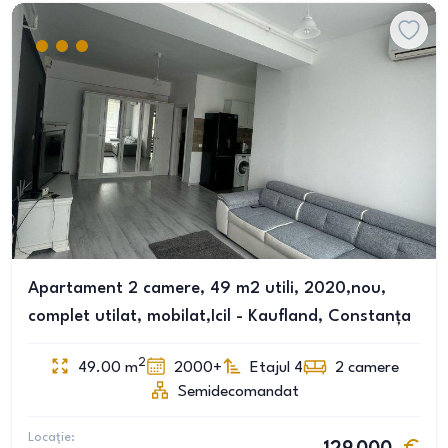
Apartament 2 camere, 49 m2 utili, 2020,nou,
complet utilat, mobilat,Icil - Kaufland, Constanța
2
49.00
m
2000+
Etajul 4
2
camere
Semidecomandat
Locație: