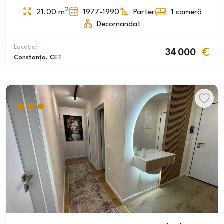
2
21.00
m
1977-1990
Parter
1
cameră
Decomandat
Locație:
34 000
Constanța
, CET