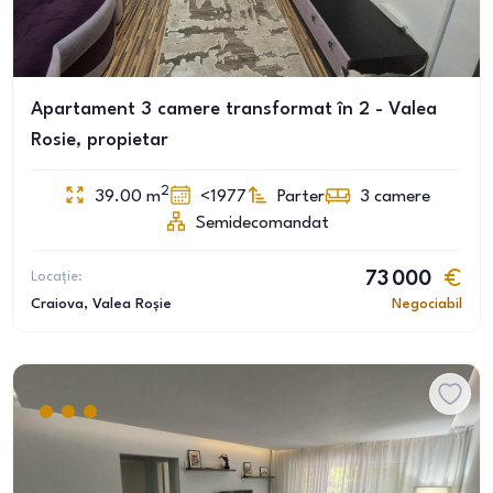
Apartament 3 camere transformat în 2 - Valea
Rosie, propietar
2
39.00
m
<1977
Parter
3
camere
Semidecomandat
Locație:
73 000
Craiova
, Valea Roșie
Negociabil