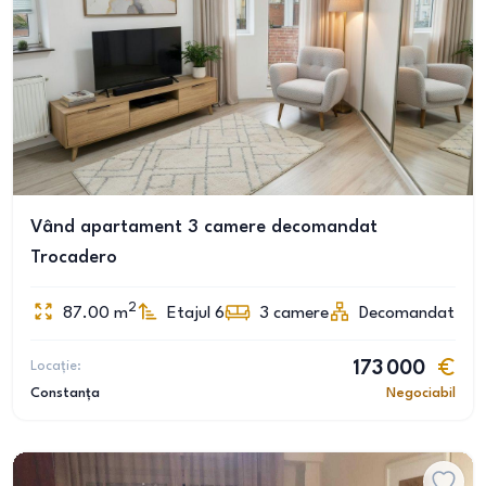
Vând apartament 3 camere decomandat
Trocadero
2
87.00
m
Etajul 6
3
camere
Decomandat
Locație:
173 000
Constanța
Negociabil