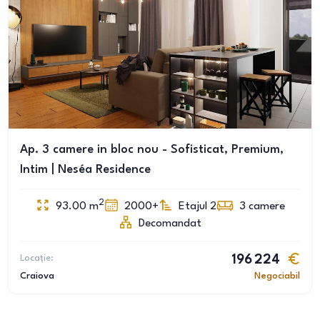
Ap. 3 camere in bloc nou - Sofisticat, Premium,
Intim | Neséa Residence
2
93.00
m
2000+
Etajul 2
3
camere
Decomandat
Locație:
196 224
Craiova
Negociabil