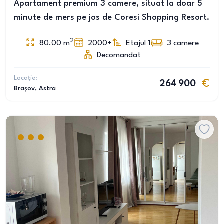
Apartament premium 3 camere, situat la doar 5
minute de mers pe jos de Coresi Shopping Resort.
2
80.00
m
2000+
Etajul 1
3
camere
Decomandat
Locație:
264 900
Brașov
, Astra