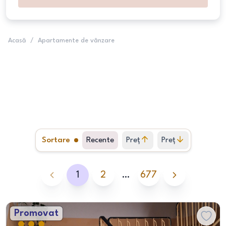
Acasă
/
Apartamente de vânzare
Sortare
Recente
Preț
Preț
crescător
descrescător
1
2
…
677
Promovat