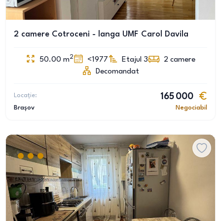
2 camere Cotroceni - langa UMF Carol Davila
2
50.00
m
<1977
Etajul 3
2
camere
Decomandat
Locație:
165 000
Brașov
Negociabil