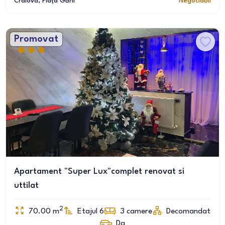
Craiova
, Piața Gării
Negociabil
Promovat
Apartament "Super Lux"complet renovat si
uttilat
2
70.00
m
Etajul 6
3
camere
Decomandat
Da