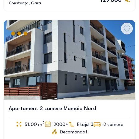
129 000
Constanța
, Gara
Apartament 2 camere Mamaia Nord
2
51.00
m
2000+
Etajul 3
2
camere
Decomandat