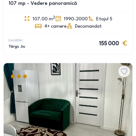
107 mp - Vedere panoramică
2
107.00
m
1990-2000
Etajul 5
4+
camere
Decomandat
Locație:
155 000
Târgu Jiu