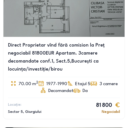
Direct Proprietar vînd fără comision la Preț
negociabil 81800EUR Apartam. 3camere
decomandate conf.1, Sect.5,București ca
locuința/investiție/birou
2
70.00
m
1977-1990
Etajul 5
3
camere
Decomandat
Da
Locație:
81 800
Sector 5
, Giurgiului
Negociabil