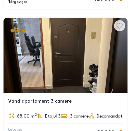
Târgoviște
Vand apartament 3 camere
2
68.00
m
Etajul 3
3
camere
Decomandat
Locație: