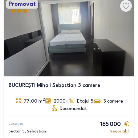
Promovat
BUCUREȘTI Mihail Sebastian 3 camere
2
77.00
m
2000+
Etajul 5
3
camere
Decomandat
Locație:
165 000
Sector 5
, Sebastian
Negociabil