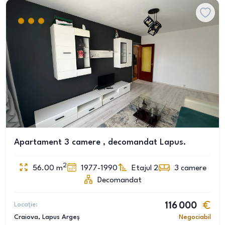
Apartament 3 camere , decomandat Lapus.
2
56.00
m
1977-1990
Etajul 2
3
camere
Decomandat
Locație:
116 000
Craiova
, Lapus Argeș
Negociabil