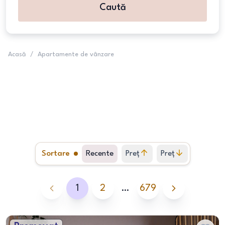
Caută
Acasă
/
Apartamente de vânzare
Sortare
Recente
Preț
Preț
crescător
descrescător
1
2
…
679