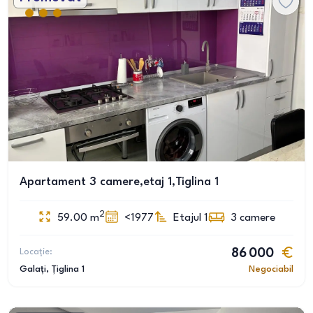
Apartament 3 camere,etaj 1,Tiglina 1
2
59.00
m
<1977
Etajul 1
3
camere
Locație:
86 000
Galați
, Țiglina 1
Negociabil