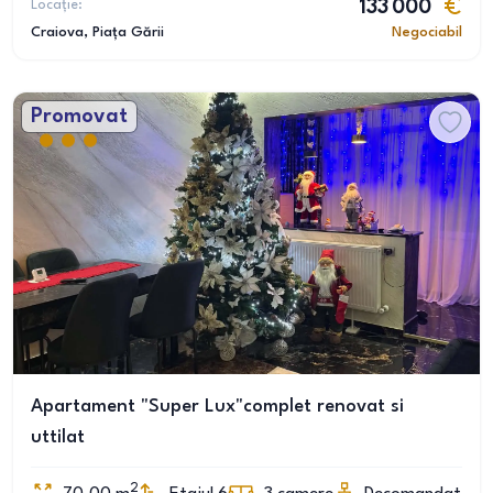
Locație:
133 000
Craiova
, Piața Gării
Negociabil
Promovat
Apartament "Super Lux"complet renovat si
uttilat
2