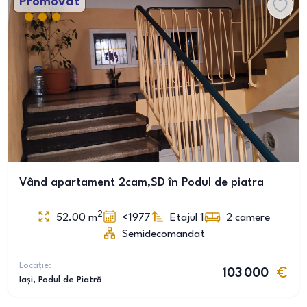
Promovat
Vând apartament 2cam,SD în Podul de piatra
2
52.00
m
<1977
Etajul 1
2
camere
Semidecomandat
Locație:
103 000
Iași
, Podul de Piatră