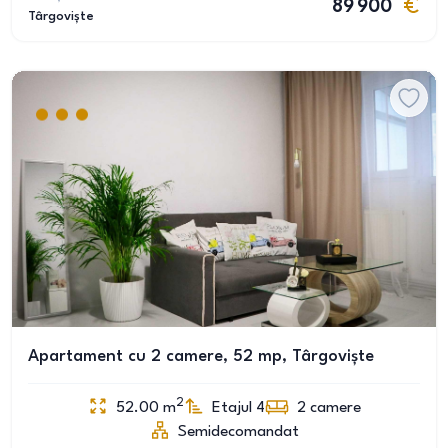
89 900
Târgoviște
Apartament cu 2 camere, 52 mp, Târgoviște
2
52.00
m
Etajul 4
2
camere
Semidecomandat