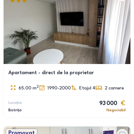
Apartament - direct de la proprietar
2
65.00
m
1990-2000
Etajul 4
2
camere
Locație:
93 000
Bistrița
Negociabil
Promovat