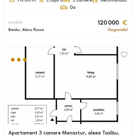
70.00
m
Etajul 6
3
camere
Decomandat
Da
Locație:
120 000
Bacău
, Alecu Russo
Negociabil
Apartament 3 camere Manastur, aleea Tazlău,