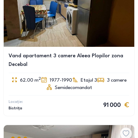
Vand apartament 3 camere Aleea Plopilor zona
Decebal
2
62.00
m
1977-1990
Etajul 3
3
camere
Semidecomandat
Locație:
91 000
Bistrița