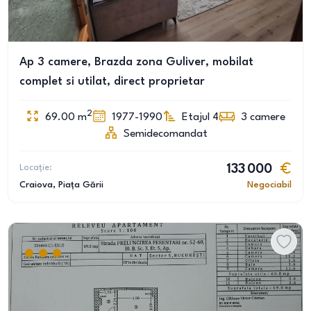
Ap 3 camere, Brazda zona Guliver, mobilat
complet si utilat, direct proprietar
2
69.00
m
1977-1990
Etajul 4
3
camere
Semidecomandat
Locație:
133 000
Craiova
, Piața Gării
Negociabil