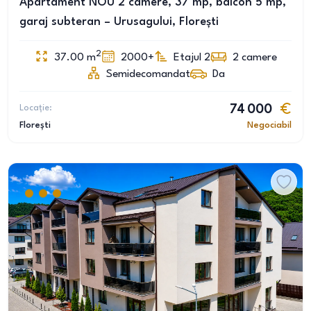
Apartament NOU 2 camere, 37 mp, balcon 5 mp,
garaj subteran – Urusagului, Florești
2
37.00
m
2000+
Etajul 2
2
camere
Semidecomandat
Da
Locație:
74 000
Florești
Negociabil