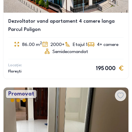
Dezvoltator vand apartament 4 camere langa
Parcul Poligon
2
86.00
m
2000+
Etajul 1
4+
camere
Semidecomandat
Locație:
195 000
Florești
Promovat