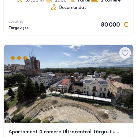
37.00
m
2000+
Parter
2
camere
Decomandat
Locație:
80 000
Târgoviște
Apartament 4 camere Ultracentral Târgu-Jiu -