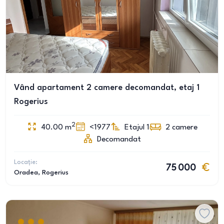
Vând apartament 2 camere decomandat, etaj 1
Rogerius
2
40.00
m
<1977
Etajul 1
2
camere
Decomandat
Locație:
75 000
Oradea
, Rogerius