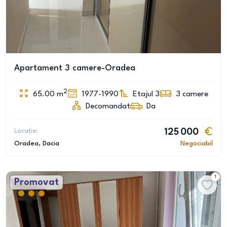
Apartament 3 camere-Oradea
2
65.00
m
1977-1990
Etajul 3
3
camere
Decomandat
Da
Locație:
125 000
Oradea
, Dacia
Negociabil
1
Promovat