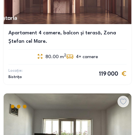
Apartament 4 camere, balcon și terasă, Zona
Ștefan cel Mare.
2
80.00
m
4+
camere
Locație:
119 000
Bistrița