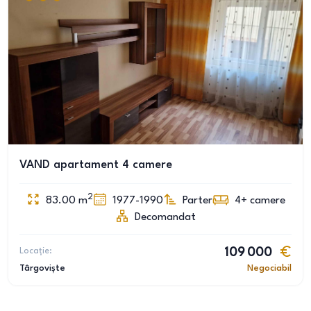
VAND apartament 4 camere
2
83.00
m
1977-1990
Parter
4+
camere
Decomandat
Locație:
109 000
Târgoviște
Negociabil