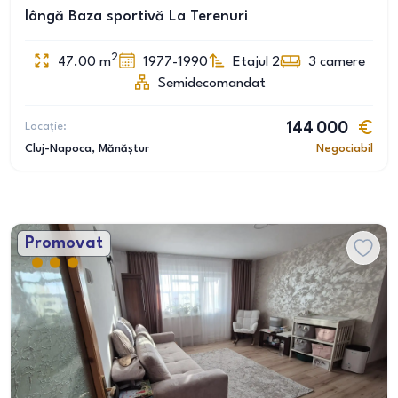
lângă Baza sportivă La Terenuri
2
47.00
m
1977-1990
Etajul 2
3
camere
Semidecomandat
Locație:
144 000
Cluj-Napoca
, Mănăștur
Negociabil
Promovat