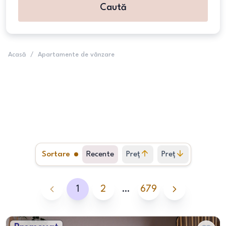
Caută
Acasă
/
Apartamente de vânzare
Sortare
Recente
Preț
Preț
crescător
descrescător
1
2
…
679