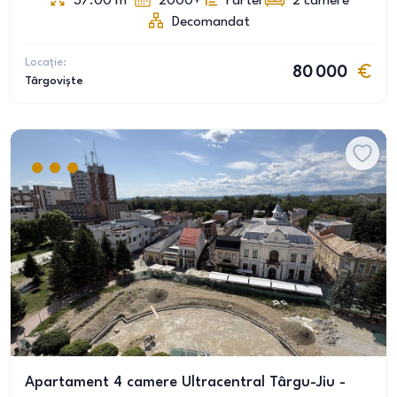
37.00
m
2000+
Parter
2
camere
Decomandat
Locație:
80 000
Târgoviște
Apartament 4 camere Ultracentral Târgu-Jiu -