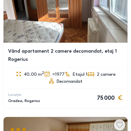
Vând apartament 2 camere decomandat, etaj 1
Rogerius
2
40.00
m
<1977
Etajul 1
2
camere
Decomandat
Locație:
75 000
Oradea
, Rogerius