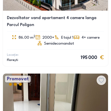
Dezvoltator vand apartament 4 camere langa
Parcul Poligon
2
86.00
m
2000+
Etajul 1
4+
camere
Semidecomandat
Locație:
195 000
Florești
Promovat