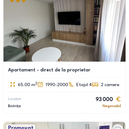
Apartament - direct de la proprietar
2
65.00
m
1990-2000
Etajul 4
2
camere
Locație:
93 000
Bistrița
Negociabil
Promovat