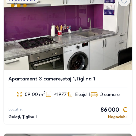
Apartament 3 camere,etaj 1,Tiglina 1
2
59.00
m
<1977
Etajul 1
3
camere
Locație:
86 000
Galați
, Țiglina 1
Negociabil