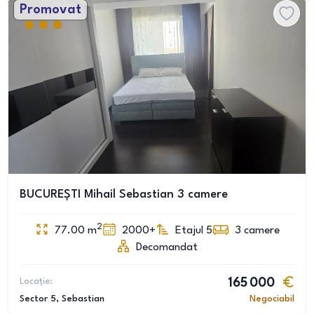
Promovat
BUCUREȘTI Mihail Sebastian 3 camere
2
77.00
m
2000+
Etajul 5
3
camere
Decomandat
Locație:
165 000
Sector 5
, Sebastian
Negociabil