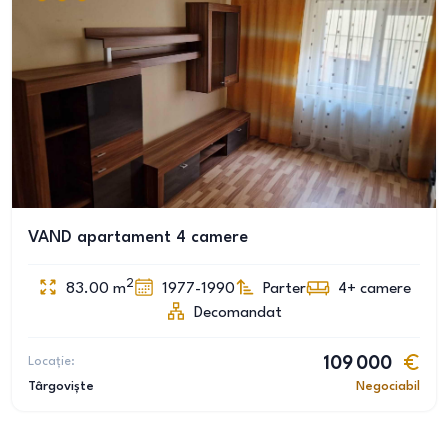
VAND apartament 4 camere
2
83.00
m
1977-1990
Parter
4+
camere
Decomandat
Locație:
109 000
Târgoviște
Negociabil