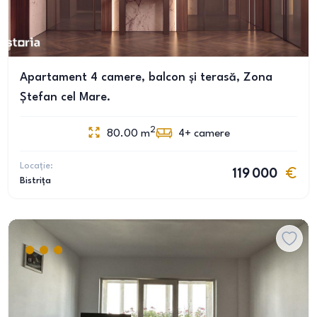
Apartament 4 camere, balcon și terasă, Zona
Ștefan cel Mare.
2
80.00
m
4+
camere
Locație:
119 000
Bistrița