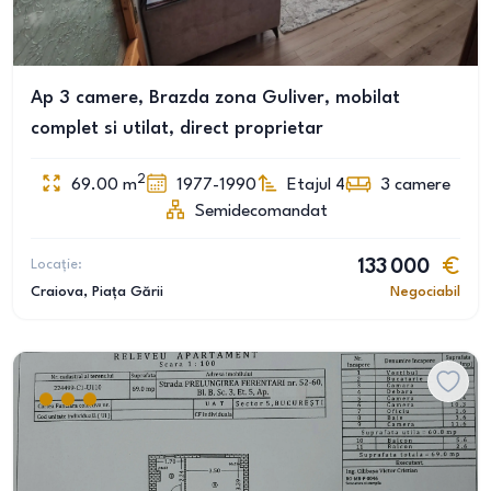
Ap 3 camere, Brazda zona Guliver, mobilat
complet si utilat, direct proprietar
2
69.00
m
1977-1990
Etajul 4
3
camere
Semidecomandat
Locație:
133 000
Craiova
, Piața Gării
Negociabil