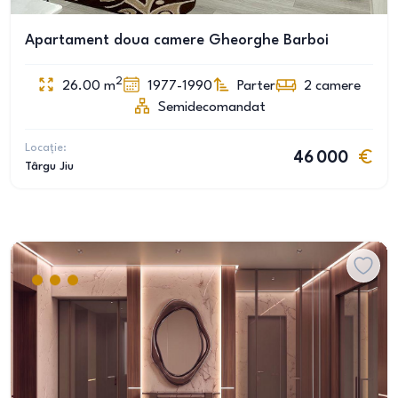
Apartament doua camere Gheorghe Barboi
2
26.00
m
1977-1990
Parter
2
camere
Semidecomandat
Locație:
46 000
Târgu Jiu