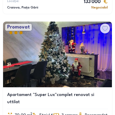
Locație:
133 000
Craiova
, Piața Gării
Negociabil
Promovat
Apartament "Super Lux"complet renovat si
uttilat
2