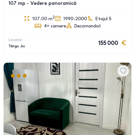
107 mp - Vedere panoramică
2
107.00
m
1990-2000
Etajul 5
4+
camere
Decomandat
Locație:
155 000
Târgu Jiu