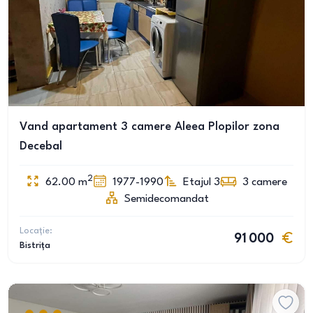
Vand apartament 3 camere Aleea Plopilor zona
Decebal
2
62.00
m
1977-1990
Etajul 3
3
camere
Semidecomandat
Locație:
91 000
Bistrița