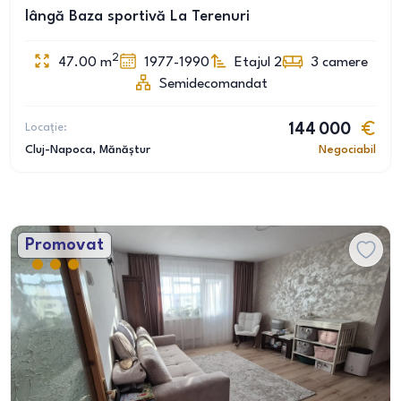
lângă Baza sportivă La Terenuri
2
47.00
m
1977-1990
Etajul 2
3
camere
Semidecomandat
Locație:
144 000
Cluj-Napoca
, Mănăștur
Negociabil
Promovat