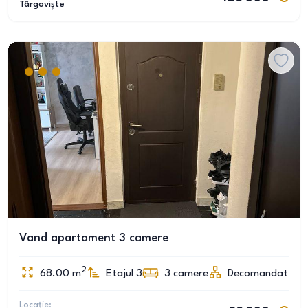
Târgoviște
Vand apartament 3 camere
2
68.00
m
Etajul 3
3
camere
Decomandat
Locație: