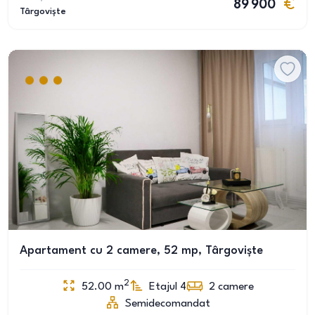
89 900
Târgoviște
Apartament cu 2 camere, 52 mp, Târgoviște
2
52.00
m
Etajul 4
2
camere
Semidecomandat