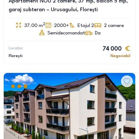
Apartament NOU 2 camere, 37 mp, balcon 5 mp,
garaj subteran – Urusagului, Florești
2
37.00
m
2000+
Etajul 2
2
camere
Semidecomandat
Da
Locație:
74 000
Florești
Negociabil