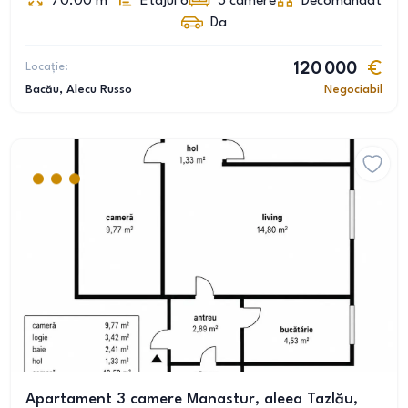
70.00
m
Etajul 6
3
camere
Decomandat
Da
Locație:
120 000
Bacău
, Alecu Russo
Negociabil
Apartament 3 camere Manastur, aleea Tazlău,