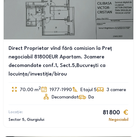
Direct Proprietar vînd fără comision la Preț
negociabil 81800EUR Apartam. 3camere
decomandate conf.1, Sect.5,București ca
locuința/investiție/birou
2
70.00
m
1977-1990
Etajul 5
3
camere
Decomandat
Da
Locație:
81 800
Sector 5
, Giurgiului
Negociabil