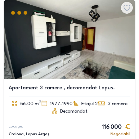
Apartament 3 camere , decomandat Lapus.
2
56.00
m
1977-1990
Etajul 2
3
camere
Decomandat
Locație:
116 000
Craiova
, Lapus Argeș
Negociabil