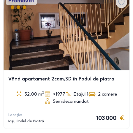
Promovat
Vând apartament 2cam,SD în Podul de piatra
2
52.00
m
<1977
Etajul 1
2
camere
Semidecomandat
Locație:
103 000
Iași
, Podul de Piatră