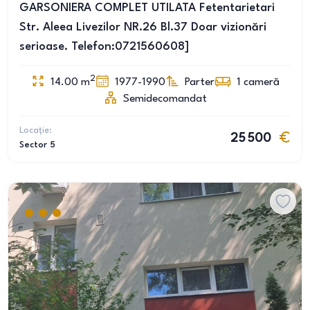
GARSONIERA COMPLET UTILATA Fetentarietari
Str. Aleea Livezilor NR.26 Bl.37 Doar vizionări
serioase. Telefon:0721560608]
2
14.00
m
1977-1990
Parter
1
cameră
Semidecomandat
Locație:
25 500
Sector 5