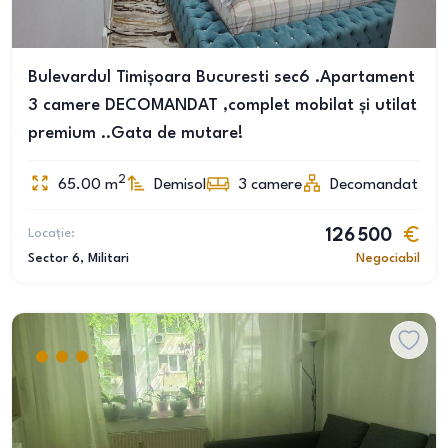
Bulevardul Timișoara Bucuresti sec6 .Apartament
3 camere DECOMANDAT ,complet mobilat și utilat
premium ..Gata de mutare!
2
65.00
m
Demisol
3
camere
Decomandat
Locație:
126 500
Sector 6
, Militari
Negociabil