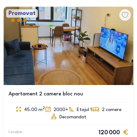
Promovat
Apartament 2 camere bloc nou
2
45.00
m
2000+
Etajul 1
2
camere
Decomandat
Locație:
120 000