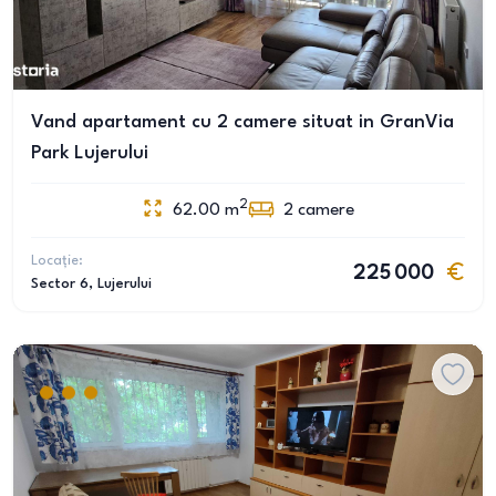
Vand apartament cu 2 camere situat in GranVia
Park Lujerului
2
62.00
m
2
camere
Locație:
225 000
Sector 6
, Lujerului