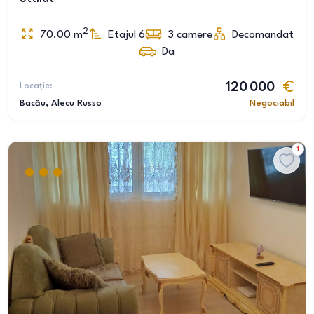
2
70.00
m
Etajul 6
3
camere
Decomandat
Da
Locație:
120 000
Bacău
, Alecu Russo
Negociabil
1