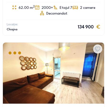
2
62.00
m
2000+
Etajul 7
2
camere
Decomandat
Locație:
134 900
Chiajna