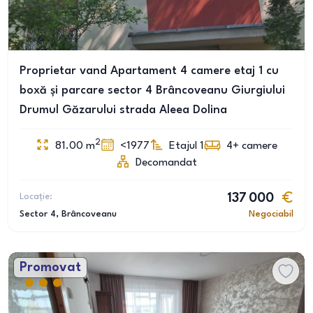
Proprietar vand Apartament 4 camere etaj 1 cu
boxă și parcare sector 4 Brâncoveanu Giurgiului
Drumul Găzarului strada Aleea Dolina
2
81.00
m
<1977
Etajul 1
4+
camere
Decomandat
Locație:
137 000
Sector 4
, Brâncoveanu
Negociabil
Promovat