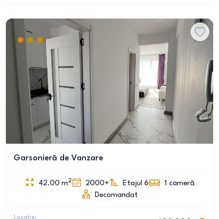
Garsonieră de Vanzare
2
42.00
m
2000+
Etajul 6
1
cameră
Decomandat
Locație: