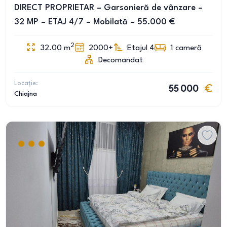
DIRECT PROPRIETAR – Garsonieră de vânzare –
32 MP – ETAJ 4/7 – Mobilată – 55.000 €
2
32.00
m
2000+
Etajul 4
1
cameră
Decomandat
Locație:
55 000
Chiajna