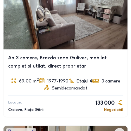
Ap 3 camere, Brazda zona Guliver, mobilat
complet si utilat, direct proprietar
2
69.00
m
1977-1990
Etajul 4
3
camere
Semidecomandat
Locație:
133 000
Craiova
, Piața Gării
Negociabil