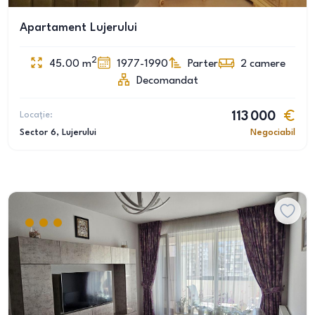
Apartament Lujerului
2
45.00
m
1977-1990
Parter
2
camere
Decomandat
Locație:
113 000
Sector 6
, Lujerului
Negociabil