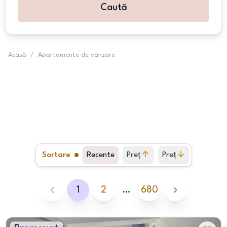
Caută
Acasă
/
Apartamente de vânzare
Sortare
Recente
Preț
Preț
crescător
descrescător
1
2
…
680