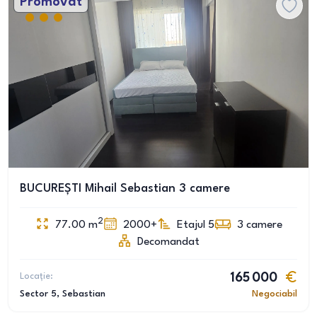
Promovat
BUCUREȘTI Mihail Sebastian 3 camere
2
77.00
m
2000+
Etajul 5
3
camere
Decomandat
Locație:
165 000
Sector 5
, Sebastian
Negociabil