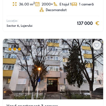
2
36.00
m
2000+
Etajul 1
1
cameră
Decomandat
Locație:
137 000
Sector 6
, Lujerului