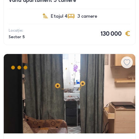
Vand apartament 3 camere
Etajul 4
3
camere
Locație:
130 000
Sector 5