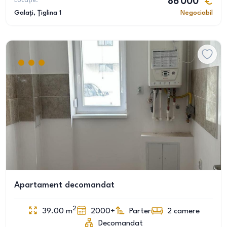
Locație:
86 000
Galați
, Țiglina 1
Negociabil
Apartament decomandat
2
39.00
m
2000+
Parter
2
camere
Decomandat