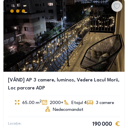
[VÂND] AP 3 camere, luminos, Vedere Lacul Morii,
Loc parcare ADP
2
65.00
m
2000+
Etajul 4
3
camere
Nedecomandat
Locație:
190 000