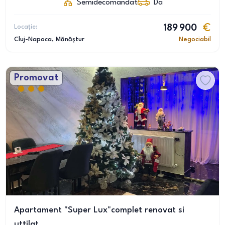
Semidecomandat
Da
Locație:
189 900
Cluj-Napoca
, Mănăștur
Negociabil
Promovat
Apartament "Super Lux"complet renovat si
uttilat