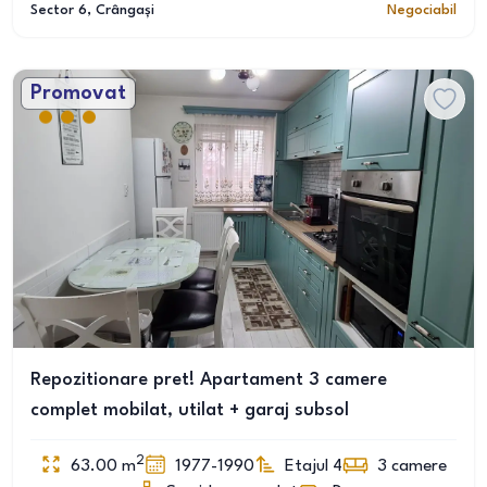
Sector 6
, Crângași
Negociabil
Promovat
Repozitionare pret! Apartament 3 camere
complet mobilat, utilat + garaj subsol
2
63.00
m
1977-1990
Etajul 4
3
camere