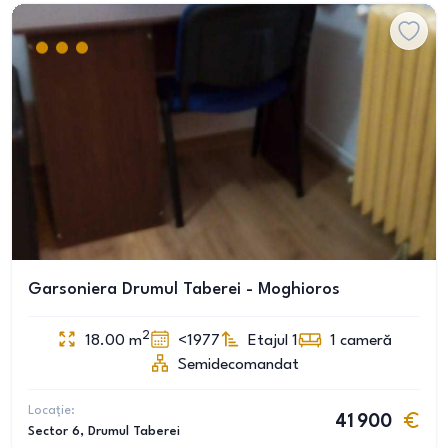
Garsoniera Drumul Taberei - Moghioros
2
18.00
m
<1977
Etajul 1
1
cameră
Semidecomandat
Locație:
41 900
Sector 6
, Drumul Taberei