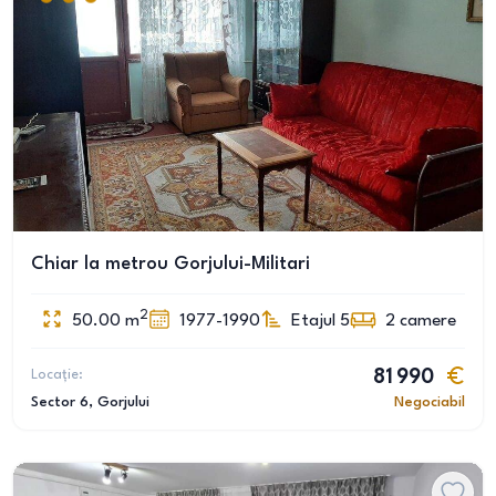
Chiar la metrou Gorjului-Militari
2
50.00
m
1977-1990
Etajul 5
2
camere
Locație:
81 990
Sector 6
, Gorjului
Negociabil