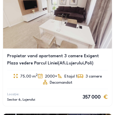
Propietar vand apartament 3 camere Exigent
Plaza vedere Parcul Liniei(Afi.Lujerului,Poli)
2
75.00
m
2000+
Etajul 1
3
camere
Decomandat
Locație:
357 000
Sector 6
, Lujerului