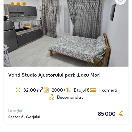
Vand Studio Ajustorului park ,Lacu Morii
2
32.00
m
2000+
Etajul 8
1
cameră
Decomandat
Locație:
85 000
Sector 6
, Gorjului