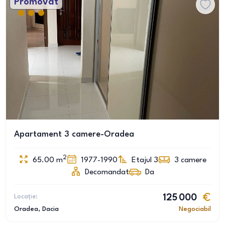
Promovat
Apartament 3 camere-Oradea
2
65.00
m
1977-1990
Etajul 3
3
camere
Decomandat
Da
Locație:
125 000
Oradea
, Dacia
Negociabil