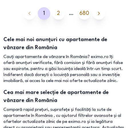
1
2
…
680
Cele mai noi anunțuri cu apartamente de
vânzare din România
Cauți apartamente de vânzare în România? eximo.ro îți
oferă anunțuri verificate, fără comision și fără anunțuri false
sau expirate, pentru a găsi locuința ideală într-un timp scurt.
Indiferent dacă dorești o locuință personală sau o investiție
imobiliară, ai acces la cele mai noi oferte actualizate zilnic.
Cea mai mare selecție de apartamente de
vânzare din România
Compară rapid prețuri, suprafețe și facilități la sute de
apartamente în România , cu ajutorul filtrelor avansate și al
ofertelor actualizate zilnic de pe eximo.ro și ia legătura
direct cu proprietarii sau reprezentanții acestora. Actualizăm