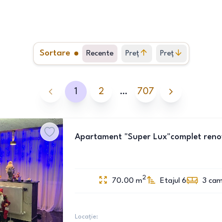
Sortare
Recente
Preț
Preț
crescător
descrescător
1
2
…
707
Apartament "Super Lux"complet renova
2
70.00
m
Etajul 6
3
cam
Locație: