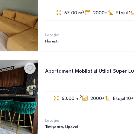
2
67.00
m
2000+
Etajul 1
Locație:
Florești
Apartament Mobilat și Utilat Super Lux
2
63.00
m
2000+
Etajul 10+
Locație:
Timișoara
, Lipovei