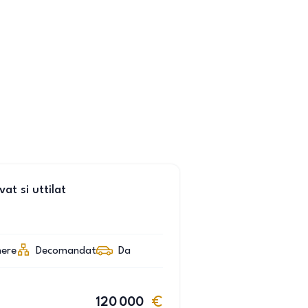
t si uttilat
ere
Decomandat
Da
120 000