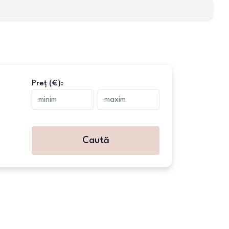
Preț (€):
Caută