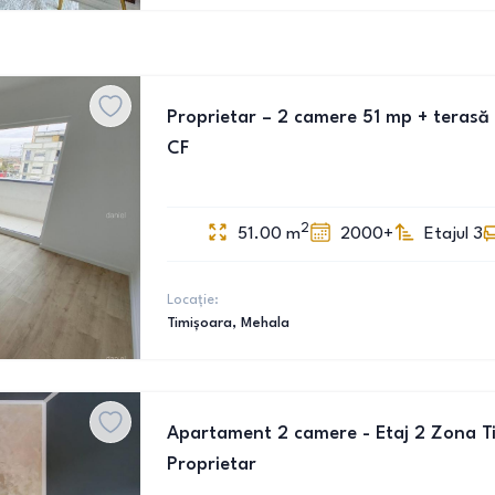
Proprietar – 2 camere 51 mp + terasă 
CF
2
51.00
m
2000+
Etajul 3
Locație:
Timișoara
, Mehala
Apartament 2 camere - Etaj 2 Zona Tipo
Proprietar