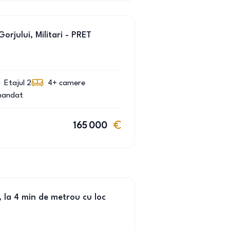
rjului, Militari - PRET
Etajul 2
4+
camere
mandat
165 000
, la 4 min de metrou cu loc