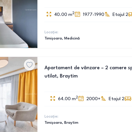
2
40.00
m
1977-1990
Etajul 2
Locație:
Timișoara
, Medicină
Apartament de vânzare – 2 camere spa
utilat, Braytim
2
64.00
m
2000+
Etajul 2
Locație:
Timișoara
, Braytim