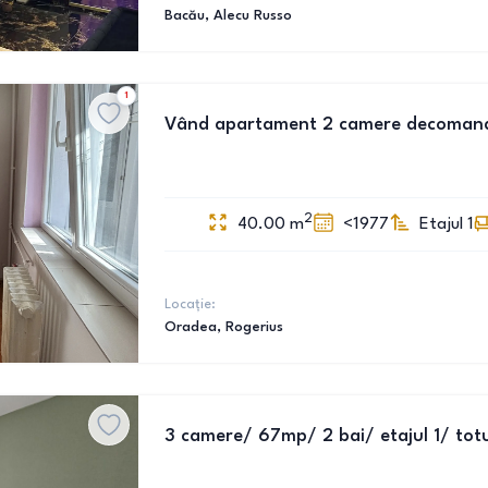
Bacău
, Alecu Russo
1
Vând apartament 2 camere decomanda
2
40.00
m
<1977
Etajul 1
Locație:
Oradea
, Rogerius
3 camere/ 67mp/ 2 bai/ etajul 1/ totu