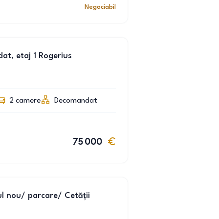
Negociabil
t, etaj 1 Rogerius
2
camere
Decomandat
75 000
l nou/ parcare/ Cetății