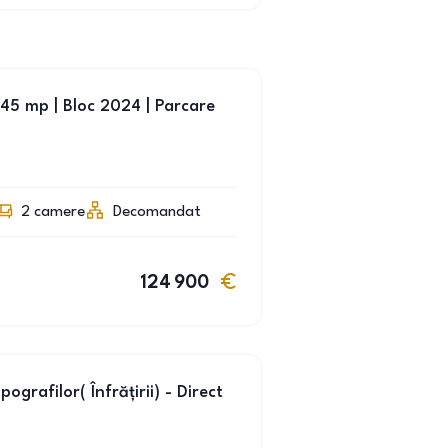
45 mp | Bloc 2024 | Parcare
2
camere
Decomandat
124 900
grafilor( Înfrățirii) - Direct