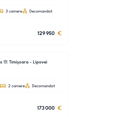
3
camere
Decomandat
129 950
 !!! Timișoara - Lipovei
2
camere
Decomandat
173 000