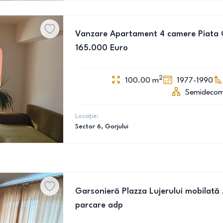
Vanzare Apartament 4 camere Piata Go
165.000 Euro
2
100.00
m
1977-1990
Semideco
Locație:
Sector 6
, Gorjului
Garsonieră Plazza Lujerului mobilată 
parcare adp