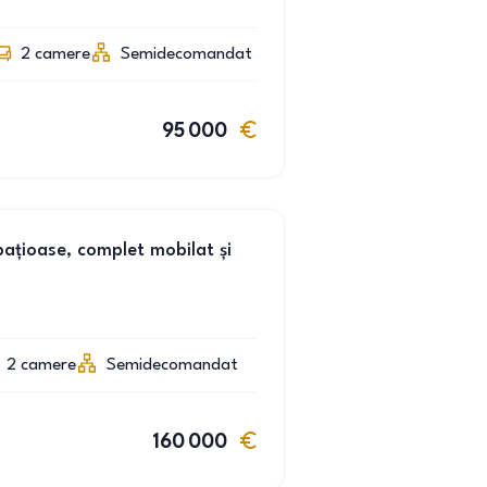
2
camere
Semidecomandat
95 000
țioase, complet mobilat și
2
camere
Semidecomandat
160 000