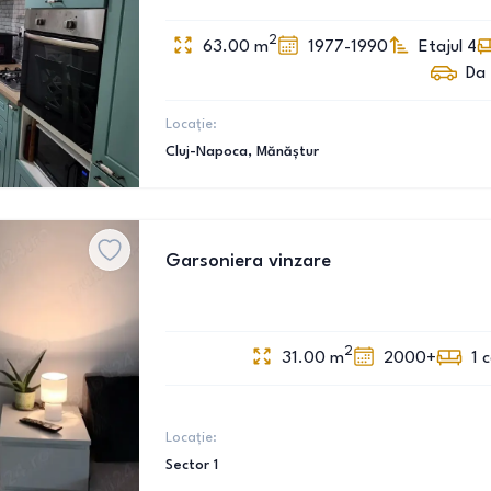
2
63.00
m
1977-1990
Etajul 4
Da
Locație:
Cluj-Napoca
, Mănăștur
Garsoniera vinzare
2
31.00
m
2000+
1
Locație:
Sector 1