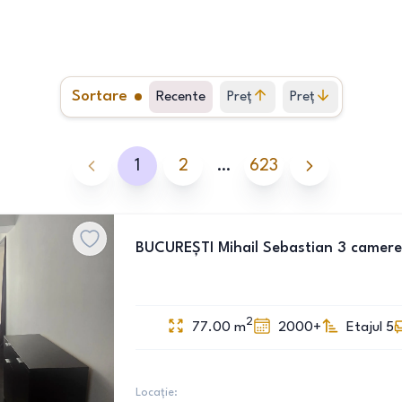
Sortare
Recente
Preț
Preț
crescător
descrescător
1
2
…
623
BUCUREȘTI Mihail Sebastian 3 camere
2
77.00
m
2000+
Etajul 5
Locație: