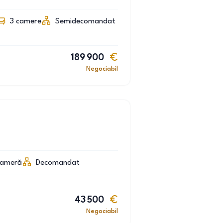
3
camere
Semidecomandat
189 900
Negociabil
cameră
Decomandat
43 500
Negociabil