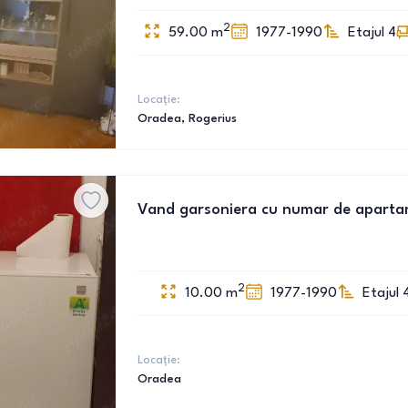
2
59.00
m
1977-1990
Etajul 4
Locație:
Oradea
, Rogerius
Vand garsoniera cu numar de apartame
2
10.00
m
1977-1990
Etajul 
Locație:
Oradea