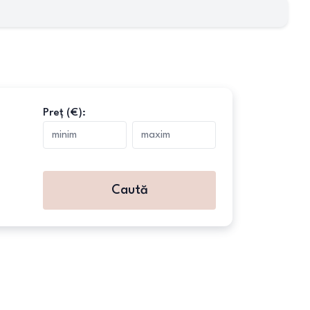
Preț (€):
Caută