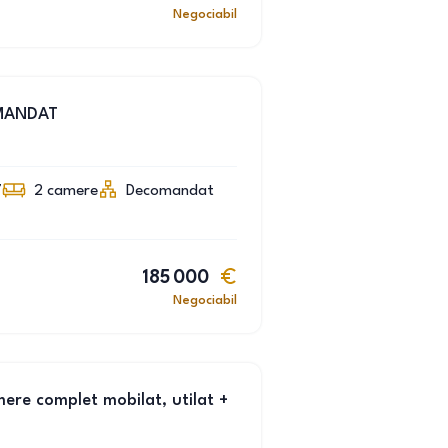
Negociabil
MANDAT
7
2
camere
Decomandat
185 000
Negociabil
ere complet mobilat, utilat +