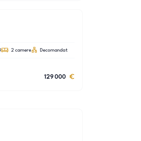
3
2
camere
Decomandat
129 000