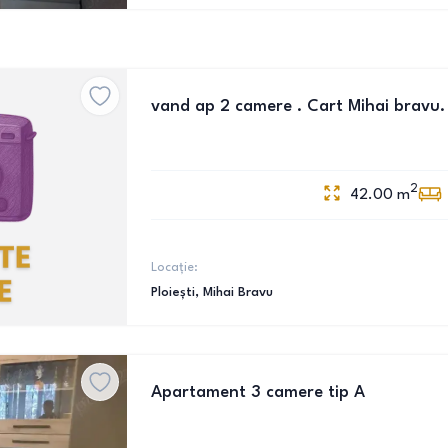
vand ap 2 camere . Cart Mihai bravu.
2
42.00
m
Locație:
Ploiești
, Mihai Bravu
Apartament 3 camere tip A