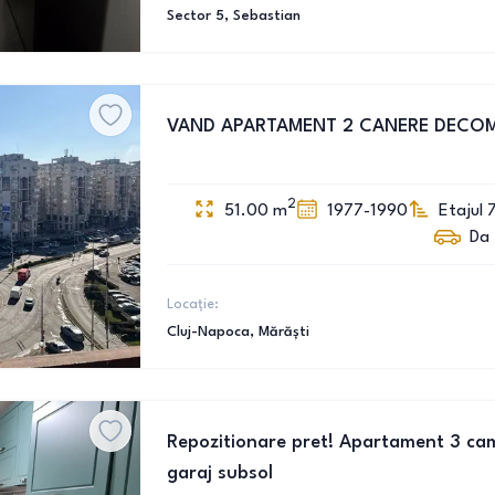
Sector 5
, Sebastian
VAND APARTAMENT 2 CANERE DECO
2
51.00
m
1977-1990
Etajul 
Da
Locație:
Cluj-Napoca
, Mărăști
Repozitionare pret! Apartament 3 cam
garaj subsol