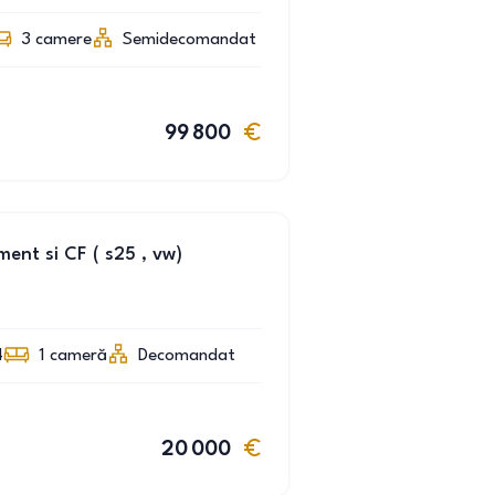
3
camere
Semidecomandat
99 800
nt si CF ( s25 , vw)
4
1
cameră
Decomandat
20 000