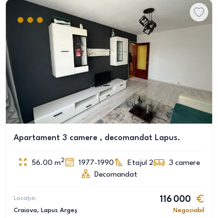
Apartament 3 camere , decomandat Lapus.
2
56.00
m
1977-1990
Etajul 2
3
camere
Decomandat
Locație:
116 000
Craiova
, Lapus Argeș
Negociabil