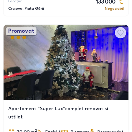
Locație:
133 000
Craiova
, Piața Gării
Negociabil
Promovat
Apartament "Super Lux"complet renovat si
uttilat
2