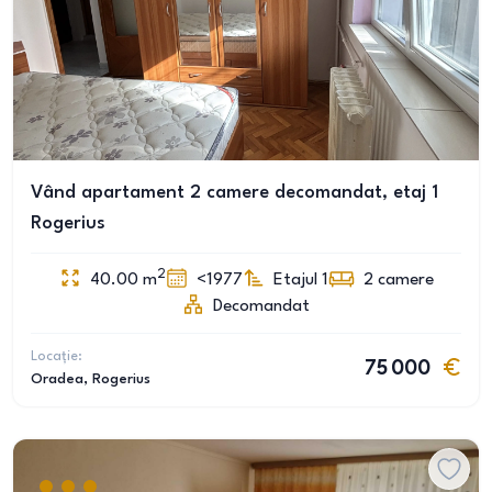
Vând apartament 2 camere decomandat, etaj 1
Rogerius
2
40.00
m
<1977
Etajul 1
2
camere
Decomandat
Locație:
75 000
Oradea
, Rogerius