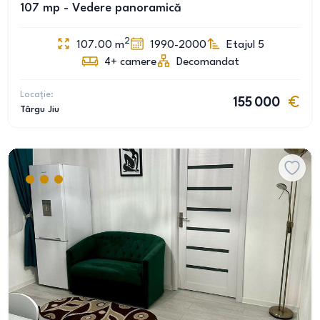
107 mp - Vedere panoramică
2
107.00
m
1990-2000
Etajul 5
4+
camere
Decomandat
Locație:
155 000
Târgu Jiu