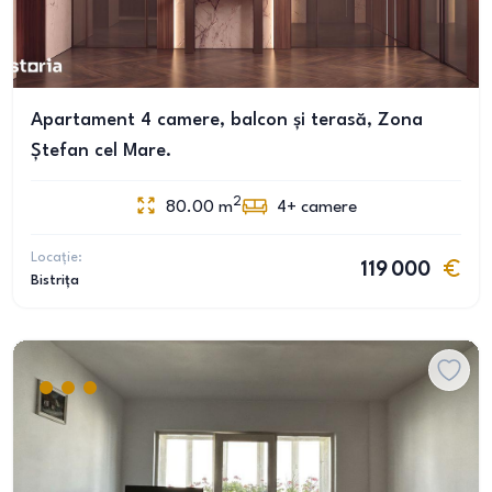
Apartament 4 camere, balcon și terasă, Zona
Ștefan cel Mare.
2
80.00
m
4+
camere
Locație:
119 000
Bistrița