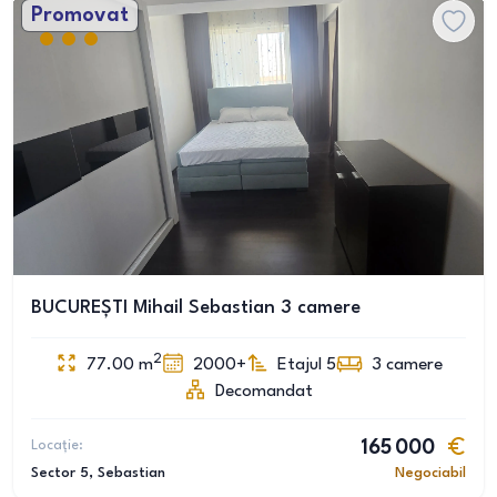
Promovat
BUCUREȘTI Mihail Sebastian 3 camere
2
77.00
m
2000+
Etajul 5
3
camere
Decomandat
Locație:
165 000
Sector 5
, Sebastian
Negociabil