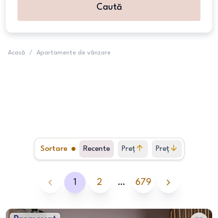
Caută
Acasă
/
Apartamente de vânzare
Sortare
Recente
Preț
Preț
crescător
descrescător
1
2
…
679