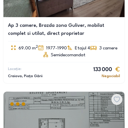
Ap 3 camere, Brazda zona Guliver, mobilat
complet si utilat, direct proprietar
2
69.00
m
1977-1990
Etajul 4
3
camere
Semidecomandat
Locație:
133 000
Craiova
, Piața Gării
Negociabil