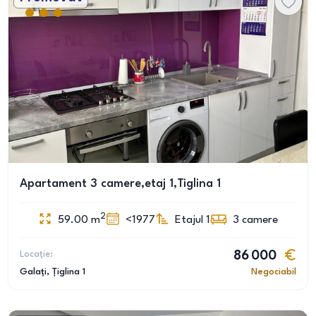
Apartament 3 camere,etaj 1,Tiglina 1
2
59.00
m
<1977
Etajul 1
3
camere
Locație:
86 000
Galați
, Țiglina 1
Negociabil