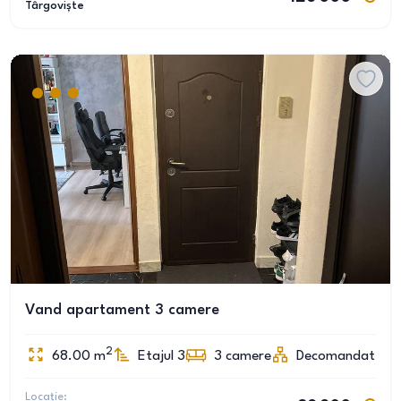
Târgoviște
Vand apartament 3 camere
2
68.00
m
Etajul 3
3
camere
Decomandat
Locație: