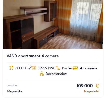
VAND apartament 4 camere
2
83.00
m
1977-1990
Parter
4+
camere
Decomandat
Locație:
109 000
Târgoviște
Negociabil