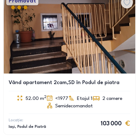
Promovat
Vând apartament 2cam,SD în Podul de piatra
2
52.00
m
<1977
Etajul 1
2
camere
Semidecomandat
Locație:
103 000
Iași
, Podul de Piatră