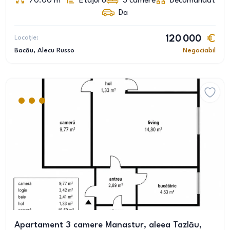
70.00
m
Etajul 6
3
camere
Decomandat
Da
Locație:
120 000
Bacău
, Alecu Russo
Negociabil
Apartament 3 camere Manastur, aleea Tazlău,