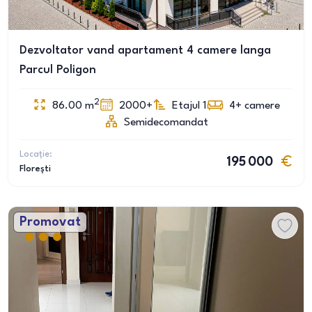
Dezvoltator vand apartament 4 camere langa
Parcul Poligon
2
86.00
m
2000+
Etajul 1
4+
camere
Semidecomandat
Locație:
195 000
Florești
Promovat