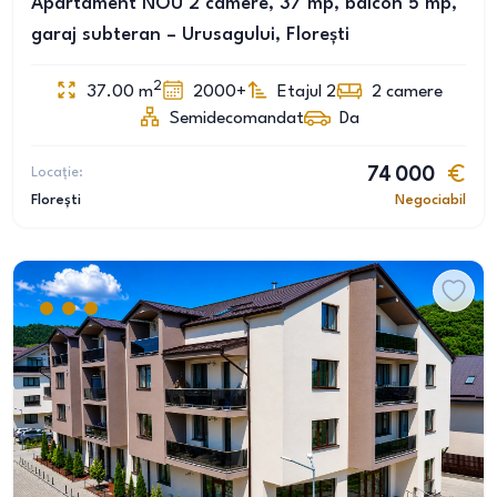
Apartament NOU 2 camere, 37 mp, balcon 5 mp,
garaj subteran – Urusagului, Florești
2
37.00
m
2000+
Etajul 2
2
camere
Semidecomandat
Da
Locație:
74 000
Florești
Negociabil