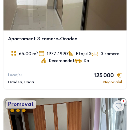
Apartament 3 camere-Oradea
2
65.00
m
1977-1990
Etajul 3
3
camere
Decomandat
Da
Locație:
125 000
Oradea
, Dacia
Negociabil
1
Promovat