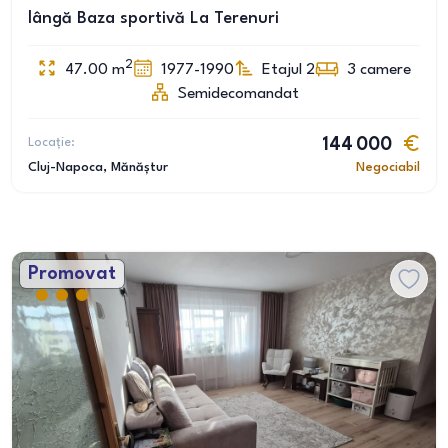
lângă Baza sportivă La Terenuri
2
47.00
m
1977-1990
Etajul 2
3
camere
Semidecomandat
Locație:
144 000
Cluj-Napoca
, Mănăștur
Negociabil
Promovat