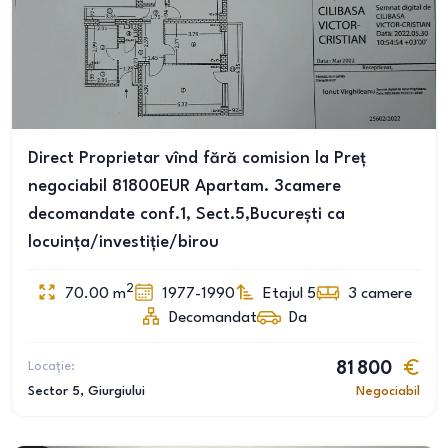
Direct Proprietar vînd fără comision la Preț
negociabil 81800EUR Apartam. 3camere
decomandate conf.1, Sect.5,București ca
locuința/investiție/birou
2
70.00
m
1977-1990
Etajul 5
3
camere
Decomandat
Da
Locație:
81 800
Sector 5
, Giurgiului
Negociabil