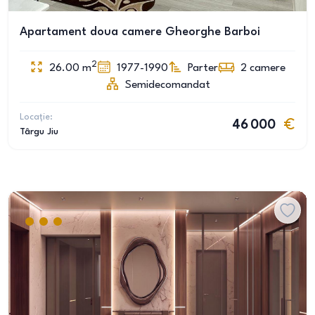
Apartament doua camere Gheorghe Barboi
2
26.00
m
1977-1990
Parter
2
camere
Semidecomandat
Locație:
46 000
Târgu Jiu