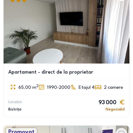
Apartament - direct de la proprietar
2
65.00
m
1990-2000
Etajul 4
2
camere
Locație:
93 000
Bistrița
Negociabil
Promovat