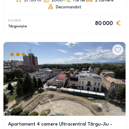
37.00
m
2000+
Parter
2
camere
Decomandat
Locație:
80 000
Târgoviște
Apartament 4 camere Ultracentral Târgu-Jiu -