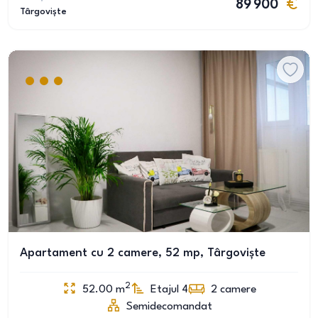
89 900
Târgoviște
Apartament cu 2 camere, 52 mp, Târgoviște
2
52.00
m
Etajul 4
2
camere
Semidecomandat