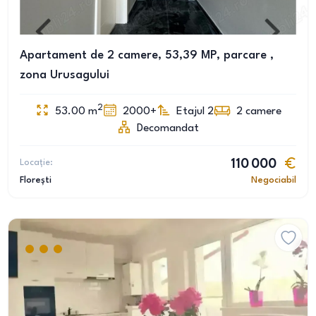
Apartament de 2 camere, 53,39 MP, parcare ,
zona Urusagului
2
53.00
m
2000+
Etajul 2
2
camere
Decomandat
Locație:
110 000
Florești
Negociabil