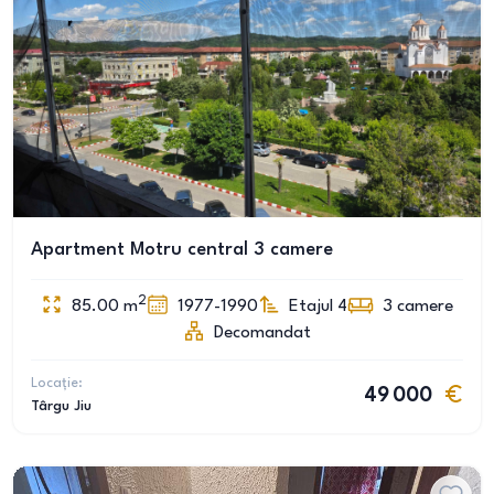
Apartment Motru central 3 camere
2
85.00
m
1977-1990
Etajul 4
3
camere
Decomandat
Locație:
49 000
Târgu Jiu