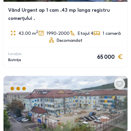
Vând Urgent ap 1 cam .43 mp langa registru
comerțului .
2
43.00
m
1990-2000
Etajul 4
1
cameră
Decomandat
Locație:
65 000
Bistrița