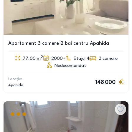
Apartament 3 camere 2 bai centru Apahida
2
77.00
m
2000+
Etajul 4
3
camere
Nedecomandat
Locație:
148 000
Apahida