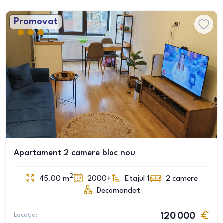
Promovat
Apartament 2 camere bloc nou
2
45.00
m
2000+
Etajul 1
2
camere
Decomandat
Locație:
120 000