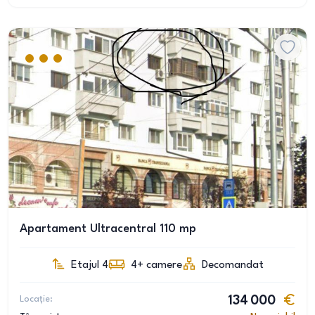
Apartament Ultracentral 110 mp
Etajul 4
4+
camere
Decomandat
Locație:
134 000