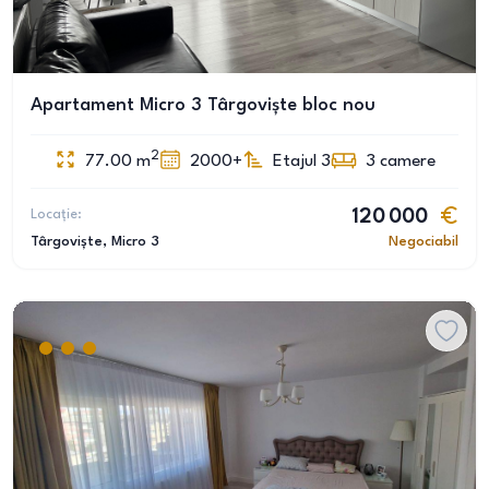
Apartament Micro 3 Târgoviște bloc nou
2
77.00
m
2000+
Etajul 3
3
camere
Locație:
120 000
Târgoviște
, Micro 3
Negociabil