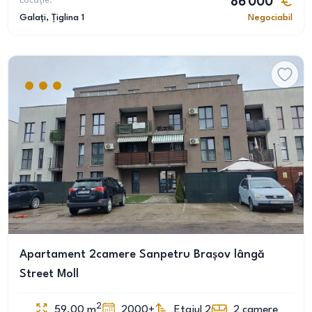
Locație:
86 000
Galați
, Țiglina 1
Negociabil
Apartament 2camere Sanpetru Brașov lângă
Street Moll
2
59.00
m
2000+
Etajul 2
2
camere