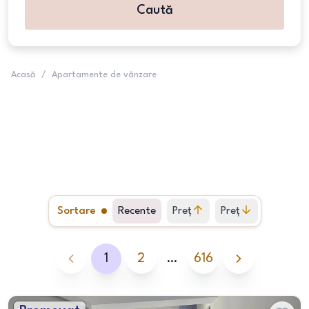
Caută
Acasă
/
Apartamente de vânzare
Sortare
Recente
Preț
Preț
crescător
descrescător
1
2
…
616