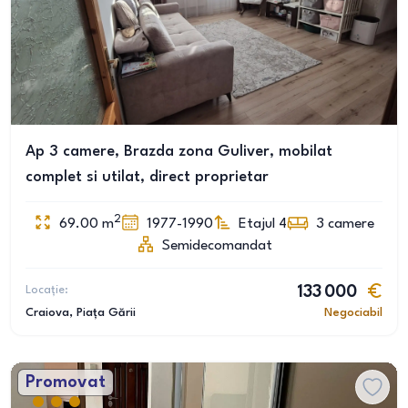
Ap 3 camere, Brazda zona Guliver, mobilat
complet si utilat, direct proprietar
2
69.00
m
1977-1990
Etajul 4
3
camere
Semidecomandat
Locație:
133 000
Craiova
, Piața Gării
Negociabil
Promovat