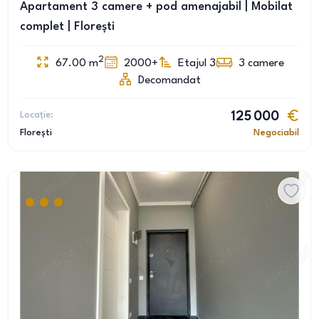
Apartament 3 camere + pod amenajabil | Mobilat
complet | Florești
2
67.00
m
2000+
Etajul 3
3
camere
Decomandat
Locație:
125 000
Florești
Negociabil