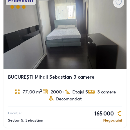
Promovat
BUCUREȘTI Mihail Sebastian 3 camere
2
77.00
m
2000+
Etajul 5
3
camere
Decomandat
Locație:
165 000
Sector 5
, Sebastian
Negociabil