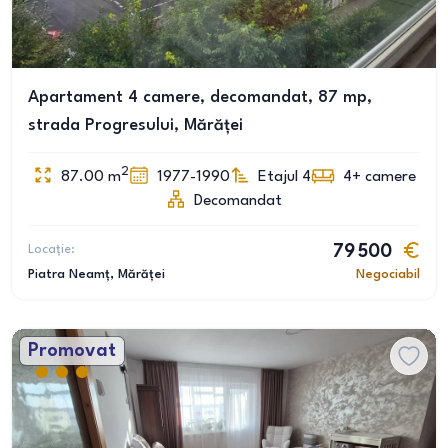
Apartament 4 camere, decomandat, 87 mp,
strada Progresului, Mărăței
2
87.00
m
1977-1990
Etajul 4
4+
camere
Decomandat
Locație:
79 500
Piatra Neamț
, Mărăței
Negociabil
Promovat