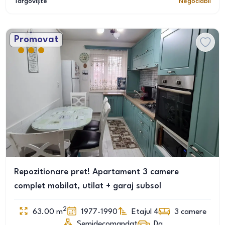
Târgoviște
Negociabil
Promovat
Repozitionare pret! Apartament 3 camere
complet mobilat, utilat + garaj subsol
2
63.00
m
1977-1990
Etajul 4
3
camere
Semidecomandat
Da