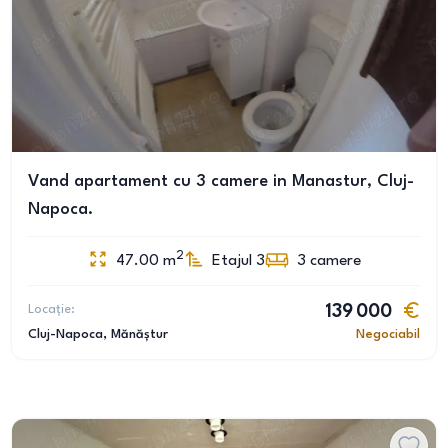
Vand apartament cu 3 camere in Manastur, Cluj-
Napoca.
2
47.00
m
Etajul 3
3
camere
Locație:
139 000
Cluj-Napoca
, Mănăștur
Negociabil