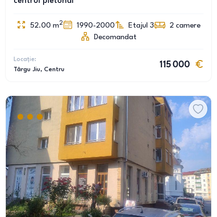
centrul pietonal
2
52.00
m
1990-2000
Etajul 3
2
camere
Decomandat
Locație:
115 000
Târgu Jiu
, Centru