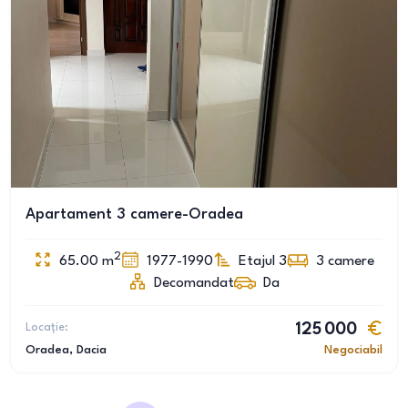
Apartament 3 camere-Oradea
2
65.00
m
1977-1990
Etajul 3
3
camere
Decomandat
Da
Locație:
125 000
Oradea
, Dacia
Negociabil