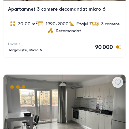
Apartamnet 3 camere decomandat micro 6
2
70.00
m
1990-2000
Etajul 7
3
camere
Decomandat
Locație:
90 000
Târgoviște
, Micro 6