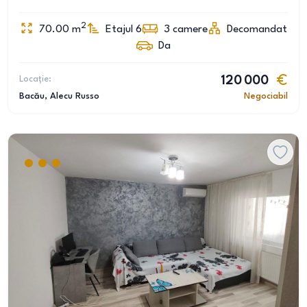
2
70.00
m
Etajul 6
3
camere
Decomandat
Da
Locație:
120 000
Bacău
, Alecu Russo
Negociabil