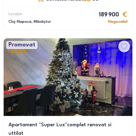
Locație:
189 900
Cluj-Napoca
, Mănăștur
Negociabil
Promovat
Apartament "Super Lux"complet renovat si
uttilat