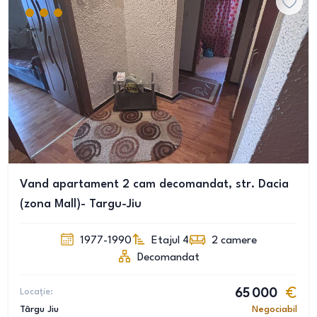
Vand apartament 2 cam decomandat, str. Dacia
(zona Mall)- Targu-Jiu
1977-1990
Etajul 4
2
camere
Decomandat
Locație:
65 000
Târgu Jiu
Negociabil