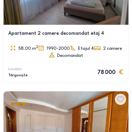
Apartament 2 camere decomandat etaj 4
2
58.00
m
1990-2000
Etajul 4
2
camere
Decomandat
Locație:
78 000
Târgoviște