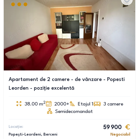
Apartament de 2 camere - de vânzare - Popesti
Leorden - poziție excelentă
2
38.00
m
2000+
Etajul 1
3
camere
Semidecomandat
Locație:
59 900
Popești-Leordeni
, Berceni
Negociabil