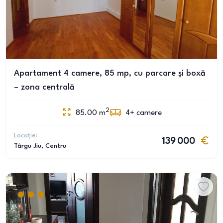
Apartament 4 camere, 85 mp, cu parcare și boxă
– zona centrală
2
85.00
m
4+
camere
Locație:
139 000
Târgu Jiu
, Centru