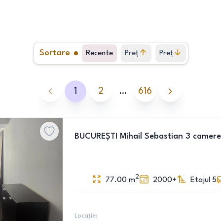
Sortare
Recente
Preț
Preț
crescător
descrescător
1
2
…
616
BUCUREȘTI Mihail Sebastian 3 camere
2
77.00
m
2000+
Etajul 5
Locație: