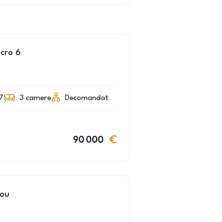
cro 6
7
3
camere
Decomandat
90 000
nou