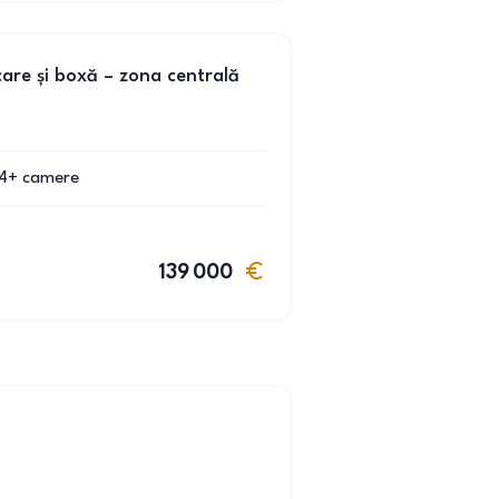
are și boxă – zona centrală
4+
camere
139 000