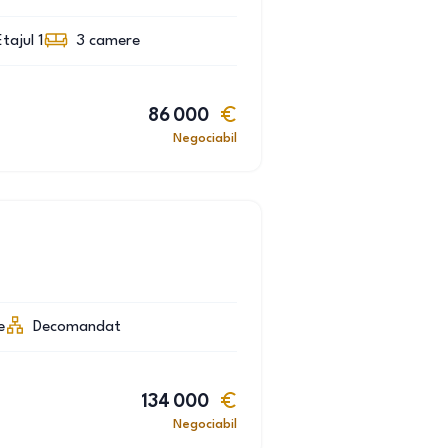
Etajul 1
3
camere
86 000
Negociabil
e
Decomandat
134 000
Negociabil