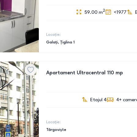
2
59.00
m
<1977
Locație:
Galați
, Țiglina 1
Apartament Ultracentral 110 mp
Etajul 4
4+
camer
Locație:
Târgoviște