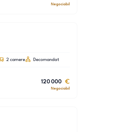
Negociabil
2
camere
Decomandat
120 000
Negociabil