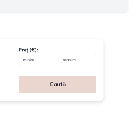
Preț (€):
Caută