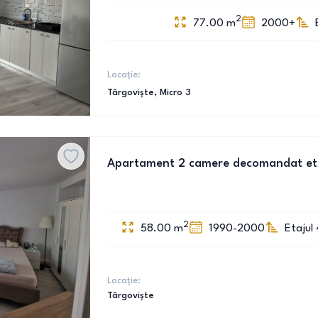
2
77.00
m
2000+
Locație:
Târgoviște
, Micro 3
Apartament 2 camere decomandat et
2
58.00
m
1990-2000
Etajul 
Locație:
Târgoviște