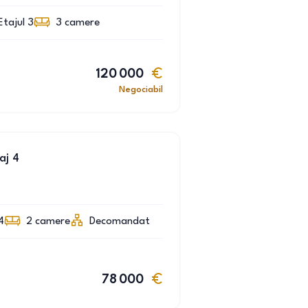
Etajul 3
3
camere
120 000
Negociabil
aj 4
4
2
camere
Decomandat
78 000