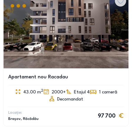
Apartament nou Racadau
2
43.00
m
2000+
Etajul 4
1
cameră
Decomandat
Locație:
97 700
Brașov
, Răcădău