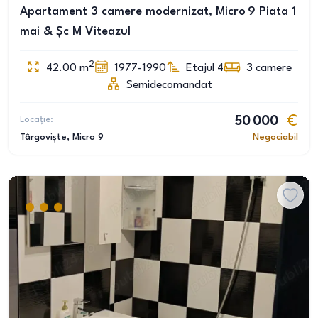
Apartament 3 camere modernizat, Micro 9 Piata 1
mai & Șc M Viteazul
2
42.00
m
1977-1990
Etajul 4
3
camere
Semidecomandat
Locație:
50 000
Târgoviște
, Micro 9
Negociabil