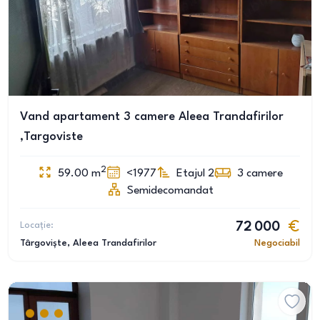
Vand apartament 3 camere Aleea Trandafirilor
,Targoviste
2
59.00
m
<1977
Etajul 2
3
camere
Semidecomandat
Locație:
72 000
Târgoviște
, Aleea Trandafirilor
Negociabil