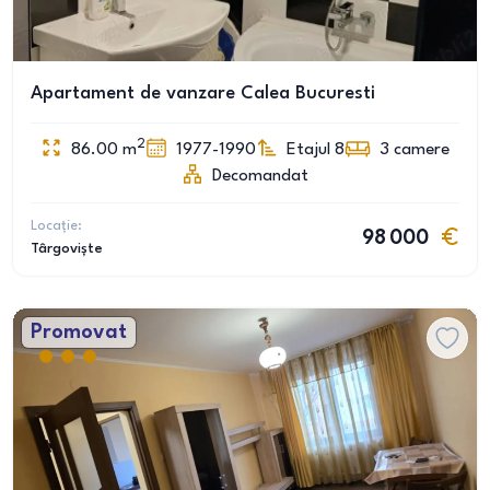
Apartament de vanzare Calea Bucuresti
2
86.00
m
1977-1990
Etajul 8
3
camere
Decomandat
Locație:
98 000
Târgoviște
Promovat