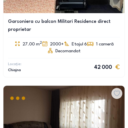
Garsoniera cu balcon Militari Residence direct
proprietar
2
27.00
m
2000+
Etajul 6
1
cameră
Decomandat
Locație:
42 000
Chiajna