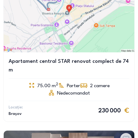
Apartament central STAR renovat complect de 74
m
2
75.00
m
Parter
2
camere
Nedecomandat
Locație:
230 000
Brașov