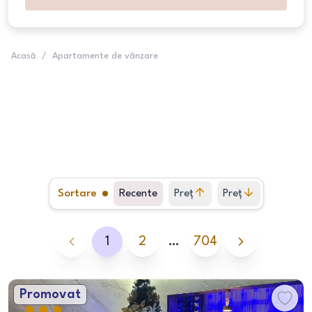
Acasă
/
Apartamente de vânzare
Sortare
Recente
Preț
Preț
crescător
descrescător
1
2
…
704
Promovat