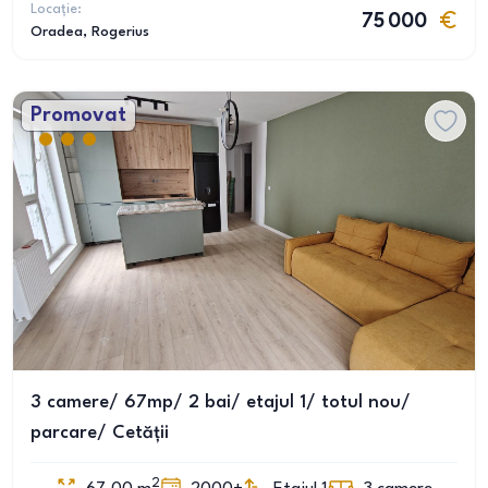
Locație:
75 000
Oradea
, Rogerius
Promovat
3 camere/ 67mp/ 2 bai/ etajul 1/ totul nou/
parcare/ Cetății
2