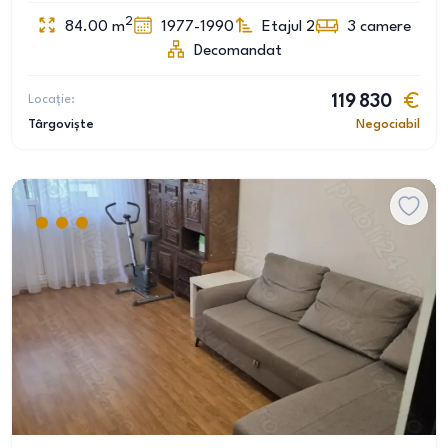
2
84.00
m
1977-1990
Etajul 2
3
camere
Decomandat
Locație:
119 830
Târgoviște
Negociabil