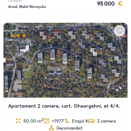
Locație:
95 000
Arad
, Malul Mureșului
Apartament 2 camere, cart. Gheorgehni, et 4/4.
2
50.00
m
<1977
Etajul 4
2
camere
Decomandat