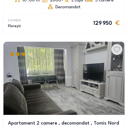
67.00
m
2000+
Etajul 1
3
camere
Decomandat
Locație:
129 950
Florești
Apartament 2 camere , decomandat , Tomis Nord