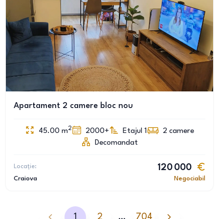
Apartament 2 camere bloc nou
2
45.00
m
2000+
Etajul 1
2
camere
Decomandat
Locație:
120 000
Craiova
Negociabil
1
2
…
704