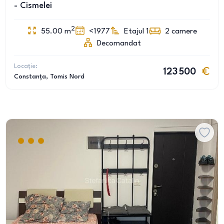
- Cismelei
2
55.00
m
<1977
Etajul 1
2
camere
Decomandat
Locație:
123 500
Constanța
, Tomis Nord