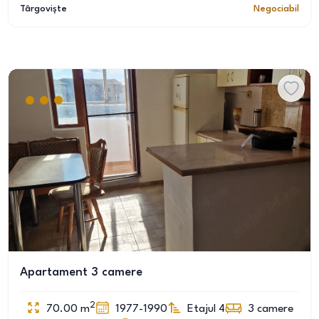
Târgoviște
Negociabil
Apartament 3 camere
2
70.00
m
1977-1990
Etajul 4
3
camere