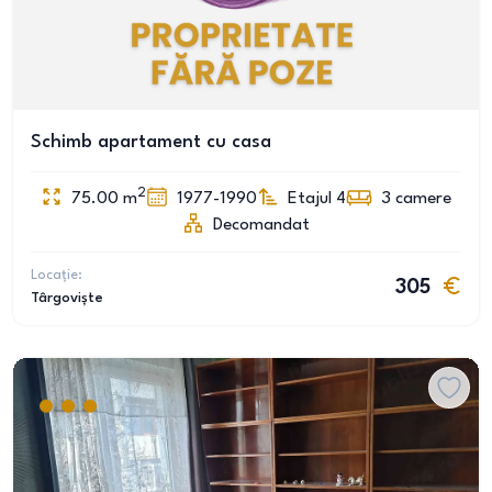
Schimb apartament cu casa
2
75.00
m
1977-1990
Etajul 4
3
camere
Decomandat
Locație:
305
Târgoviște