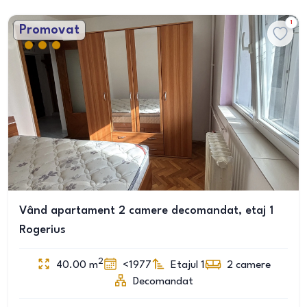
1
Promovat
Vând apartament 2 camere decomandat, etaj 1
Rogerius
2
40.00
m
<1977
Etajul 1
2
camere
Decomandat