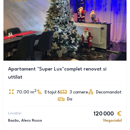
Apartament "Super Lux"complet renovat si
uttilat
2
70.00
m
Etajul 6
3
camere
Decomandat
Da
Locație:
120 000
Bacău
, Alecu Russo
Negociabil