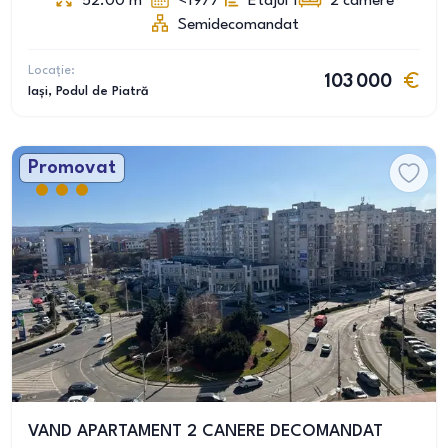
52.00
m
<1977
Etajul 1
2
camere
Semidecomandat
Locație:
103 000
Iași
, Podul de Piatră
Promovat
VAND APARTAMENT 2 CANERE DECOMANDAT