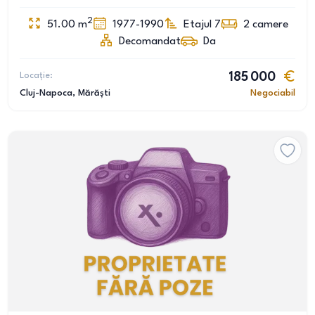
2
51.00
m
1977-1990
Etajul 7
2
camere
Decomandat
Da
Locație:
185 000
Cluj-Napoca
, Mărăști
Negociabil