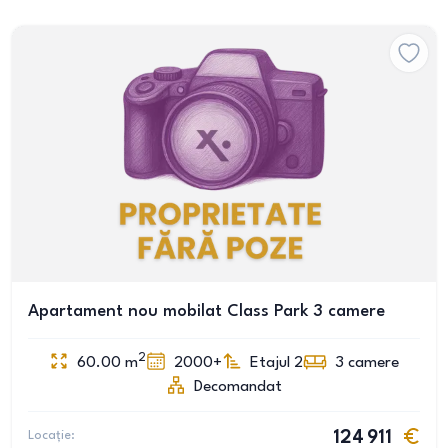
Apartament nou mobilat Class Park 3 camere
2
60.00
m
2000+
Etajul 2
3
camere
Decomandat
Locație:
124 911