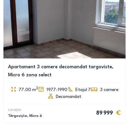
Apartament 3 camere decomandat targoviste,
Micro 6 zona select
2
77.00
m
1977-1990
Etajul 7
3
camere
Decomandat
Locație:
89 999
Târgoviște
, Micro 6