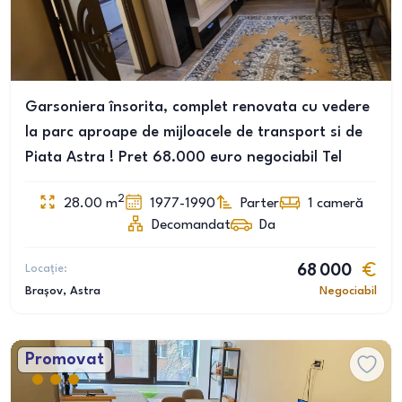
Garsoniera însorita, complet renovata cu vedere
la parc aproape de mijloacele de transport si de
Piata Astra ! Pret 68.000 euro negociabil Tel
2
28.00
m
1977-1990
Parter
1
cameră
Decomandat
Da
Locație:
68 000
Brașov
, Astra
Negociabil
Promovat