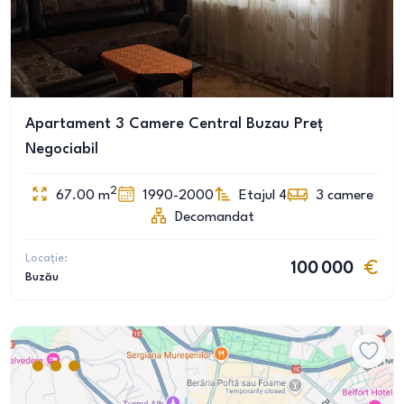
Apartament 3 Camere Central Buzau Preț
Negociabil
2
67.00
m
1990-2000
Etajul 4
3
camere
Decomandat
Locație:
100 000
Buzău