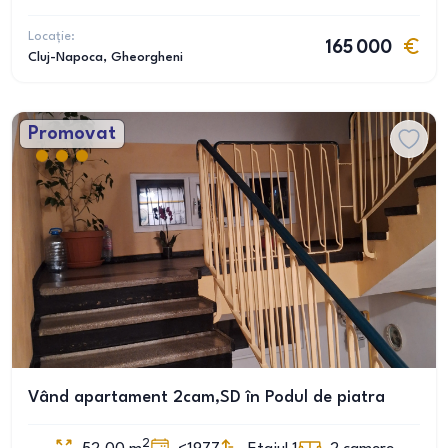
Locație:
165 000
Cluj-Napoca
, Gheorgheni
Promovat
Vând apartament 2cam,SD în Podul de piatra
2