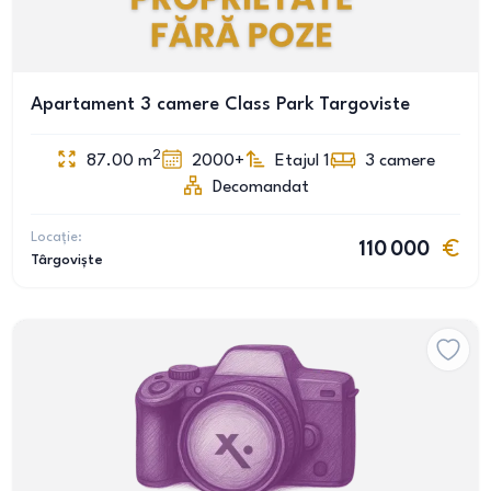
Apartament 3 camere Class Park Targoviste
2
87.00
m
2000+
Etajul 1
3
camere
Decomandat
Locație:
110 000
Târgoviște