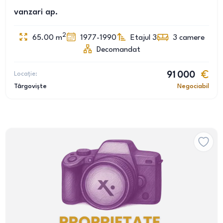
vanzari ap.
2
65.00
m
1977-1990
Etajul 3
3
camere
Decomandat
Locație:
91 000
Târgoviște
Negociabil