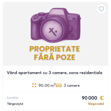
Vând apartament cu 3 camere, zona rezidentiala
2
90.00
m
3
camere
Locație:
90 000
Târgoviște
Negociabil