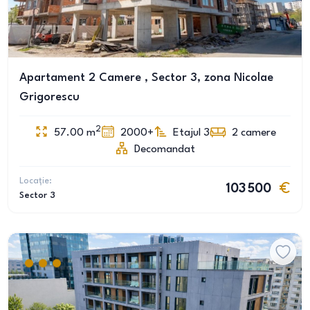
Apartament 2 Camere , Sector 3, zona Nicolae
Grigorescu
2
57.00
m
2000+
Etajul 3
2
camere
Decomandat
Locație:
103 500
Sector 3