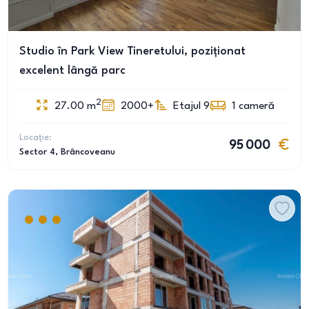
Studio în Park View Tineretului, poziționat
excelent lângă parc
2
27.00
m
2000+
Etajul 9
1
cameră
Locație:
95 000
Sector 4
, Brâncoveanu