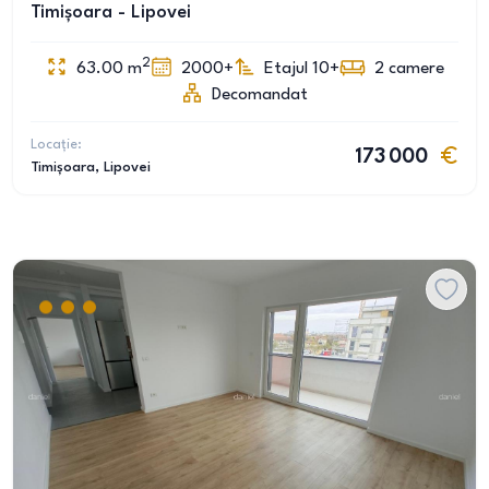
Timișoara - Lipovei
2
63.00
m
2000+
Etajul 10+
2
camere
Decomandat
Locație:
173 000
Timișoara
, Lipovei