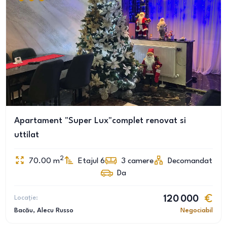
Apartament "Super Lux"complet renovat si
uttilat
2
70.00
m
Etajul 6
3
camere
Decomandat
Da
Locație:
120 000
Bacău
, Alecu Russo
Negociabil