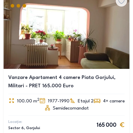
Vanzare Apartament 4 camere Piata Gorjului,
Militari - PRET 165.000 Euro
2
100.00
m
1977-1990
Etajul 2
4+
camere
Semidecomandat
Locație:
165 000
Sector 6
, Gorjului