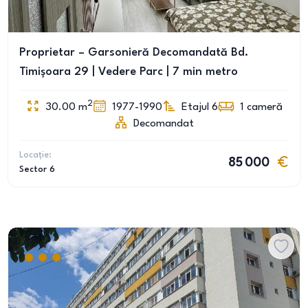
Proprietar – Garsonieră Decomandată Bd.
Timișoara 29 | Vedere Parc | 7 min metro
2
30.00
m
1977-1990
Etajul 6
1
cameră
Decomandat
Locație:
85 000
Sector 6