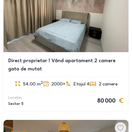
Direct proprietar ! Vând apartament 2 camere
gata de mutat
2
54.00
m
2000+
Etajul 4
2
camere
Locație:
80 000
Sector 5