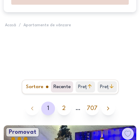
Acasă
/
Apartamente de vânzare
Sortare
Recente
Preț
Preț
crescător
descrescător
1
2
…
707
Promovat