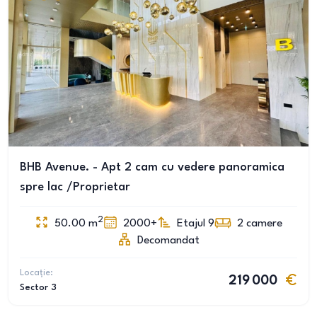
BHB Avenue. - Apt 2 cam cu vedere panoramica
spre lac /Proprietar
2
50.00
m
2000+
Etajul 9
2
camere
Decomandat
Locație:
219 000
Sector 3