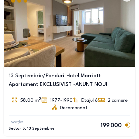
13 Septembrie/Panduri-Hotel Marriott
Apartament EXCLUSIVIST -ANUNT NOU!
2
58.00
m
1977-1990
Etajul 6
2
camere
Decomandat
Locație:
199 000
Sector 5
, 13 Septembrie