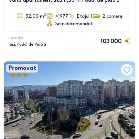
Vând apartament 2cam,SD în Podul de piatra
2
52.00
m
<1977
Etajul 1
2
camere
Semidecomandat
Locație:
103 000
Iași
, Podul de Piatră
Promovat