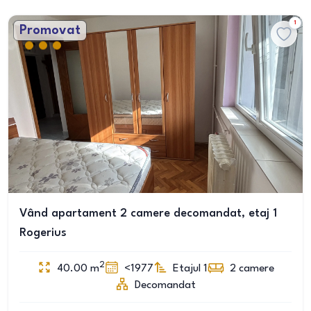
1
Promovat
Vând apartament 2 camere decomandat, etaj 1
Rogerius
2
40.00
m
<1977
Etajul 1
2
camere
Decomandat