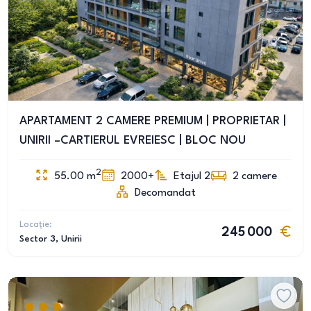
APARTAMENT 2 CAMERE PREMIUM | PROPRIETAR |
UNIRII –CARTIERUL EVREIESC | BLOC NOU
2
55.00
m
2000+
Etajul 2
2
camere
Decomandat
Locație:
245 000
Sector 3
, Unirii