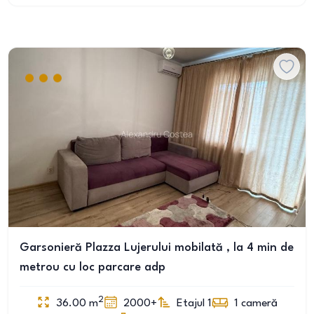
Garsonieră Plazza Lujerului mobilată , la 4 min de
metrou cu loc parcare adp
2
36.00
m
2000+
Etajul 1
1
cameră