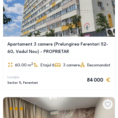
Apartament 3 camere (Prelungirea Ferentari 52-
60, Vadul Nou) - PROPRIETAR
2
60.00
m
Etajul 6
3
camere
Decomandat
Locație:
84 000
Sector 5
, Ferentari