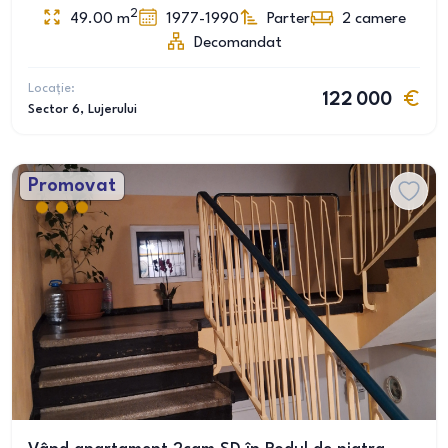
2
49.00
m
1977-1990
Parter
2
camere
Decomandat
Locație:
122 000
Sector 6
, Lujerului
Promovat