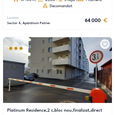
47.00
m
2000+
Etajul 1
1
cameră
Decomandat
Locație:
64 000
Sector 4
, Apărătorii Patriei
Platinum Residence,2 c,bloc nou,finalizat,direct