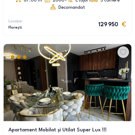
67.00
m
2000+
Etajul 1
3
camere
Decomandat
Locație:
129 950
Florești
Apartament Mobilat și Utilat Super Lux !!!