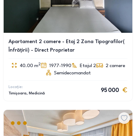
Apartament 2 camere - Etaj 2 Zona Tipografilor(
Înfrățirii) - Direct Proprietar
2
40.00
m
1977-1990
Etajul 2
2
camere
Semidecomandat
Locație:
95 000
Timișoara
, Medicină