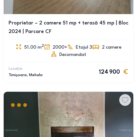
Proprietar – 2 camere 51 mp + terasă 45 mp | Bloc
2024 | Parcare CF
2
51.00
m
2000+
Etajul 3
2
camere
Decomandat
Locație:
124 900
Timișoara
, Mehala