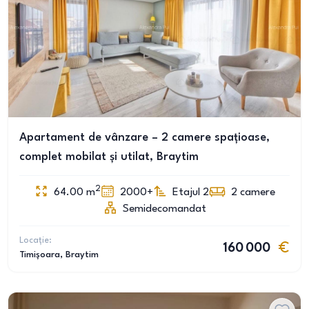
Apartament de vânzare – 2 camere spațioase,
complet mobilat și utilat, Braytim
2
64.00
m
2000+
Etajul 2
2
camere
Semidecomandat
Locație:
160 000
Timișoara
, Braytim