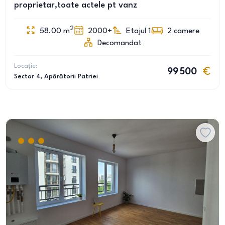
proprietar,toate actele pt vanz
2
58.00
m
2000+
Etajul 1
2
camere
Decomandat
Locație:
99 500
Sector 4
, Apărătorii Patriei