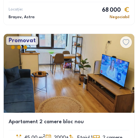
Locație:
68 000
Brașov
, Astra
Negociabil
Promovat
Apartament 2 camere bloc nou
2
45.00
m
2000+
Etajul 1
2
camere