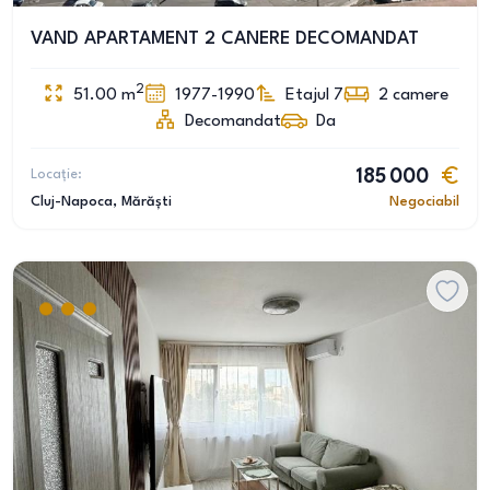
VAND APARTAMENT 2 CANERE DECOMANDAT
2
51.00
m
1977-1990
Etajul 7
2
camere
Decomandat
Da
Locație:
185 000
Cluj-Napoca
, Mărăști
Negociabil