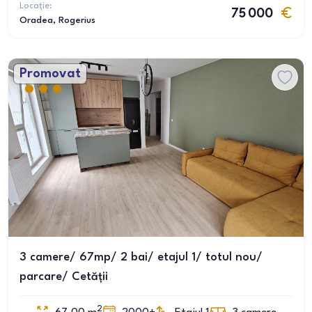
Locație:
75 000
Oradea
, Rogerius
Promovat
3 camere/ 67mp/ 2 bai/ etajul 1/ totul nou/
parcare/ Cetății
2