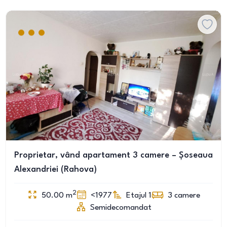
Proprietar, vând apartament 3 camere – Șoseaua
Alexandriei (Rahova)
2
50.00
m
<1977
Etajul 1
3
camere
Semidecomandat