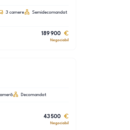
3
camere
Semidecomandat
189 900
Negociabil
cameră
Decomandat
43 500
Negociabil