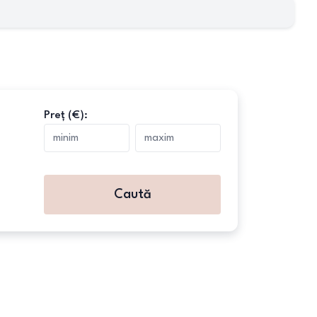
Preț (€):
Caută