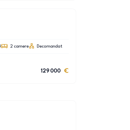
3
2
camere
Decomandat
129 000