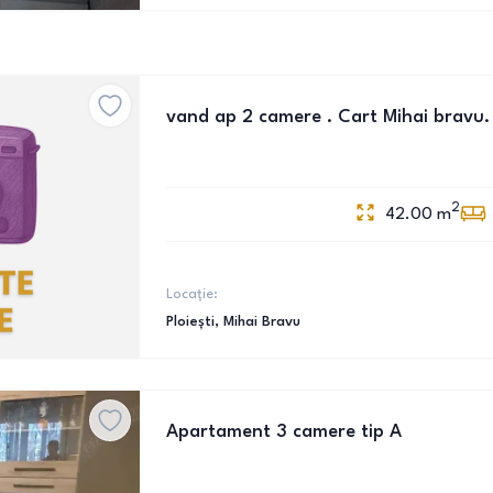
vand ap 2 camere . Cart Mihai bravu.
2
42.00
m
Locație:
Ploiești
, Mihai Bravu
Apartament 3 camere tip A