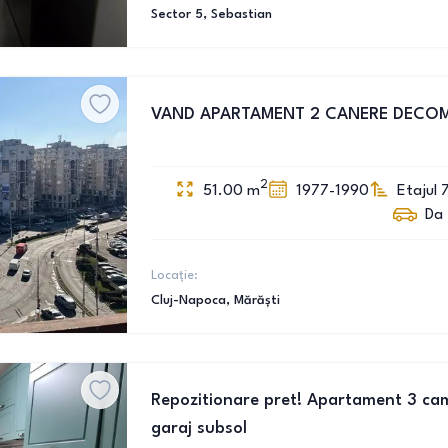
Sector 5
, Sebastian
VAND APARTAMENT 2 CANERE DECO
2
51.00
m
1977-1990
Etajul 
Da
Locație:
Cluj-Napoca
, Mărăști
Repozitionare pret! Apartament 3 cam
garaj subsol