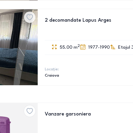
2 decomandate Lapus Arges
2
55.00
m
1977-1990
Etajul 
Locație:
Craiova
Vanzare garsoniera