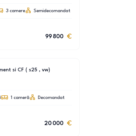
3
camere
Semidecomandat
99 800
nt si CF ( s25 , vw)
4
1
cameră
Decomandat
20 000