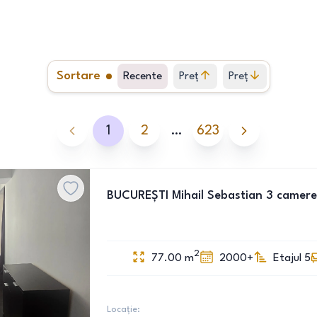
Sortare
Recente
Preț
Preț
crescător
descrescător
1
2
…
623
BUCUREȘTI Mihail Sebastian 3 camere
2
77.00
m
2000+
Etajul 5
Locație: