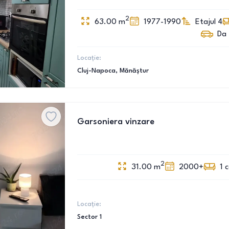
2
63.00
m
1977-1990
Etajul 4
Da
Locație:
Cluj-Napoca
, Mănăștur
Garsoniera vinzare
2
31.00
m
2000+
1
Locație:
Sector 1