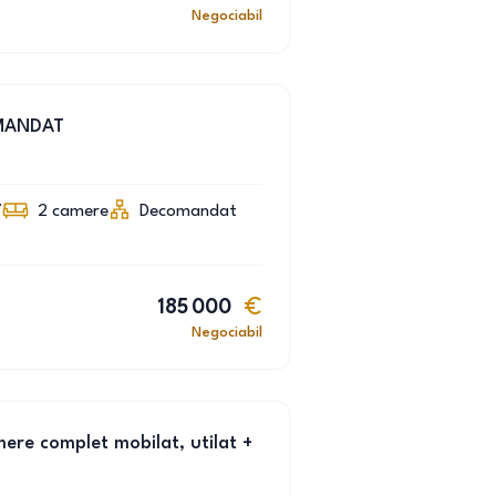
Negociabil
MANDAT
7
2
camere
Decomandat
185 000
Negociabil
ere complet mobilat, utilat +