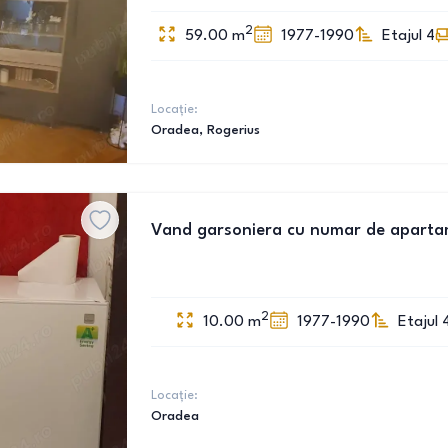
2
59.00
m
1977-1990
Etajul 4
Locație:
Oradea
, Rogerius
Vand garsoniera cu numar de apartame
2
10.00
m
1977-1990
Etajul 
Locație:
Oradea