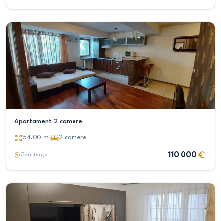
Apartament 2 camere
54.00
m²
2
camere
110 000
Constanța