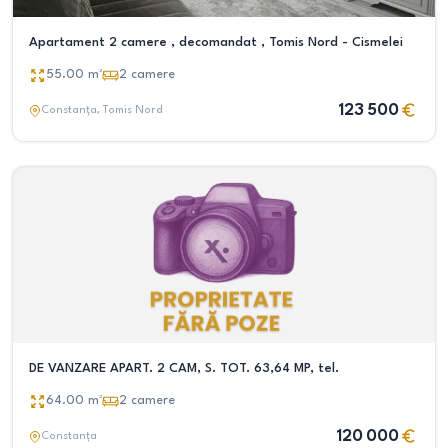
Apartament 2 camere , decomandat , Tomis Nord - Cismelei
55.00
m²
2
camere
123 500
Constanța
, Tomis Nord
DE VANZARE APART. 2 CAM, S. TOT. 63,64 MP, tel.
64.00
m²
2
camere
120 000
Constanța