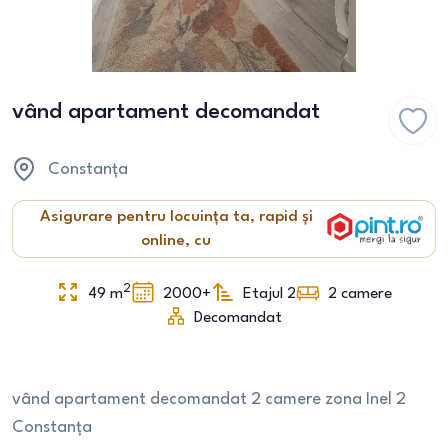
vând apartament decomandat
Constanța
Asigurare pentru locuința ta, rapid și
online, cu
2
49
m
2000+
Etajul 2
2
camere
Decomandat
vând apartament decomandat 2 camere zona Inel 2
Constanța