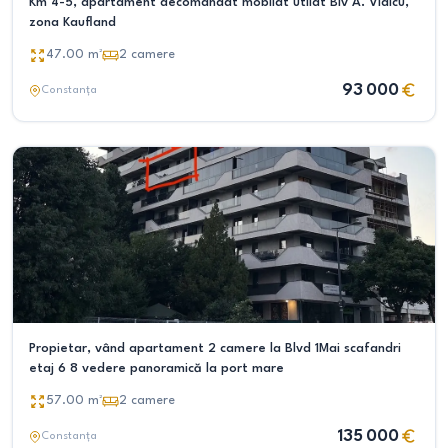
Km 4-5, apartament decomandat mobilat utilat Blv A. Vlaicu,
zona Kaufland
47.00
m²
2
camere
93 000
Constanța
Propietar, vând apartament 2 camere la Blvd 1Mai scafandri
etaj 6 8 vedere panoramică la port mare
57.00
m²
2
camere
135 000
Constanța