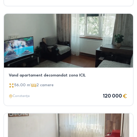
Vand apartament decomandat zona ICIL
56.00
m²
2
camere
120 000
Constanța