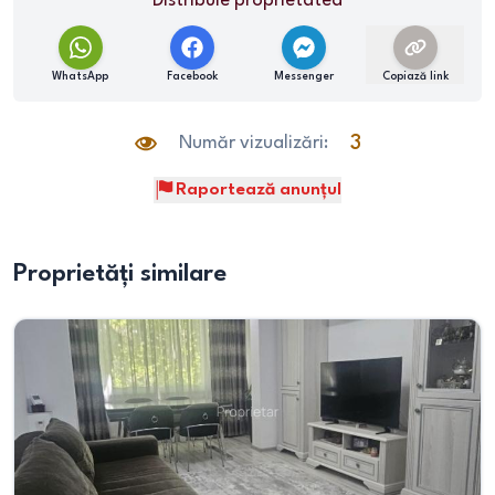
Distribuie proprietatea
WhatsApp
Facebook
Messenger
Copiază link
Număr vizualizări:
3
Raportează anunțul
Proprietăți similare