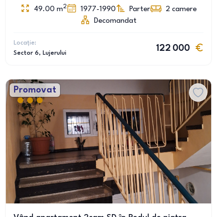
2
49.00
m
1977-1990
Parter
2
camere
Decomandat
Locație:
122 000
Sector 6
, Lujerului
Promovat