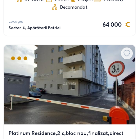
47.00
m
2000+
Etajul 1
1
cameră
Decomandat
Locație:
64 000
Sector 4
, Apărătorii Patriei
Platinum Residence,2 c,bloc nou,finalizat,direct