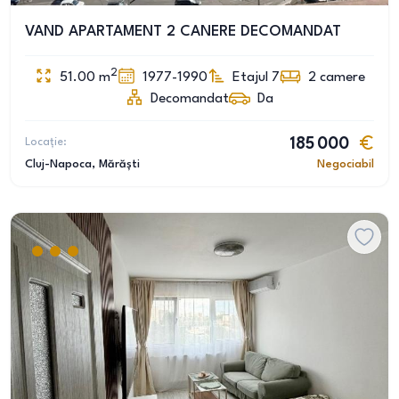
VAND APARTAMENT 2 CANERE DECOMANDAT
2
51.00
m
1977-1990
Etajul 7
2
camere
Decomandat
Da
Locație:
185 000
Cluj-Napoca
, Mărăști
Negociabil