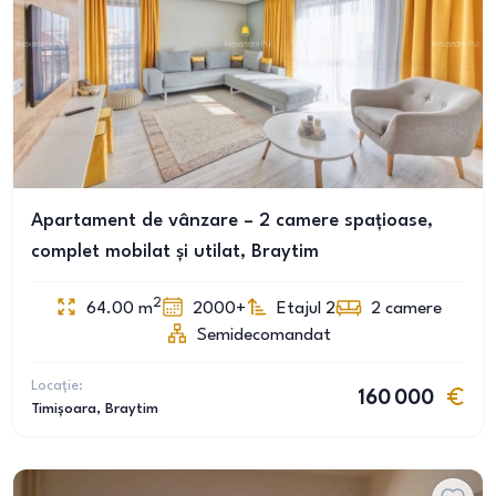
Apartament de vânzare – 2 camere spațioase,
complet mobilat și utilat, Braytim
2
64.00
m
2000+
Etajul 2
2
camere
Semidecomandat
Locație:
160 000
Timișoara
, Braytim