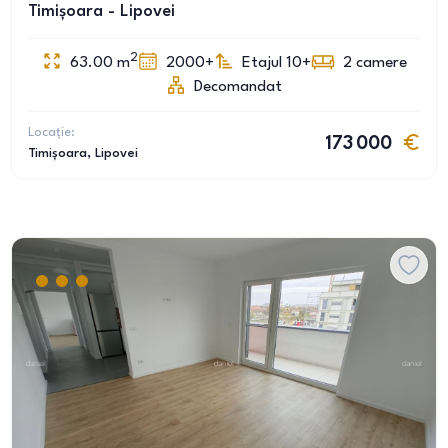
Timișoara - Lipovei
2
63.00
m
2000+
Etajul 10+
2
camere
Decomandat
Locație:
173 000
Timișoara
, Lipovei