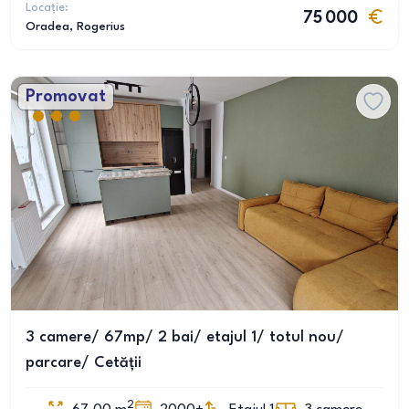
Locație:
75 000
Oradea
, Rogerius
Promovat
3 camere/ 67mp/ 2 bai/ etajul 1/ totul nou/
parcare/ Cetății
2