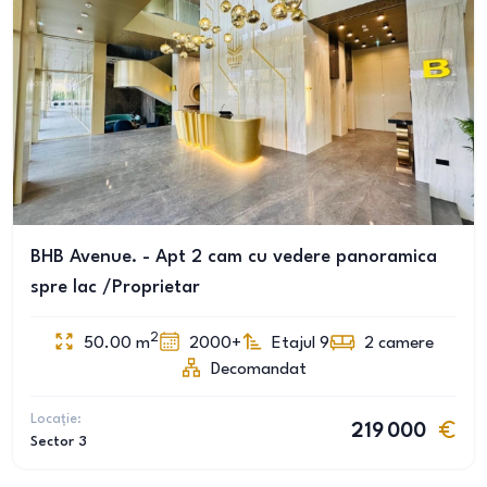
BHB Avenue. - Apt 2 cam cu vedere panoramica
spre lac /Proprietar
2
50.00
m
2000+
Etajul 9
2
camere
Decomandat
Locație:
219 000
Sector 3