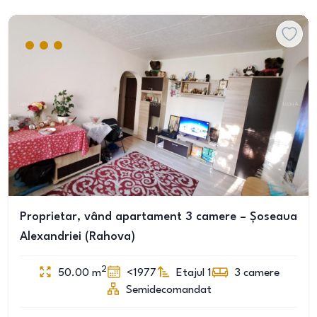
Proprietar, vând apartament 3 camere – Șoseaua
Alexandriei (Rahova)
2
50.00
m
<1977
Etajul 1
3
camere
Semidecomandat