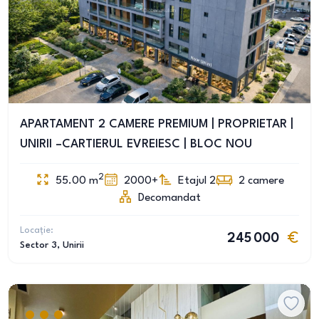
APARTAMENT 2 CAMERE PREMIUM | PROPRIETAR |
UNIRII –CARTIERUL EVREIESC | BLOC NOU
2
55.00
m
2000+
Etajul 2
2
camere
Decomandat
Locație:
245 000
Sector 3
, Unirii