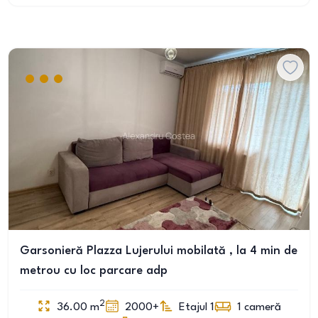
Garsonieră Plazza Lujerului mobilată , la 4 min de
metrou cu loc parcare adp
2
36.00
m
2000+
Etajul 1
1
cameră