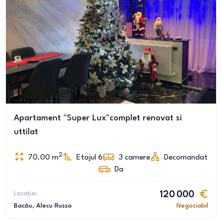
Apartament "Super Lux"complet renovat si
uttilat
2
70.00
m
Etajul 6
3
camere
Decomandat
Da
Locație:
120 000
Bacău
, Alecu Russo
Negociabil