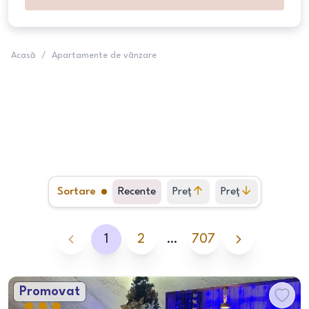
Acasă
/
Apartamente de vânzare
Sortare
Recente
Preț
Preț
crescător
descrescător
1
2
…
707
Promovat