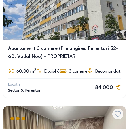
Apartament 3 camere (Prelungirea Ferentari 52-
60, Vadul Nou) - PROPRIETAR
2
60.00
m
Etajul 6
3
camere
Decomandat
Locație:
84 000
Sector 5
, Ferentari