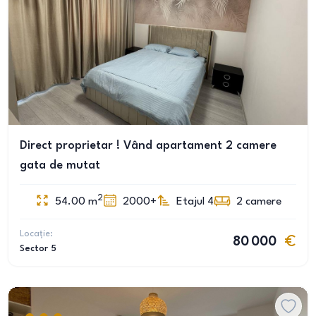
Direct proprietar ! Vând apartament 2 camere
gata de mutat
2
54.00
m
2000+
Etajul 4
2
camere
Locație:
80 000
Sector 5