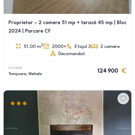
Proprietar – 2 camere 51 mp + terasă 45 mp | Bloc
2024 | Parcare CF
2
51.00
m
2000+
Etajul 3
2
camere
Decomandat
Locație:
124 900
Timișoara
, Mehala