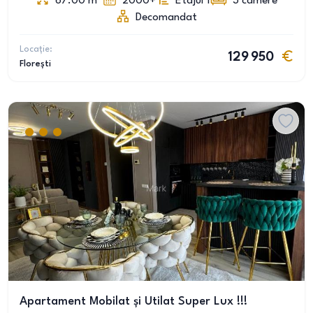
67.00
m
2000+
Etajul 1
3
camere
Decomandat
Locație:
129 950
Florești
Apartament Mobilat și Utilat Super Lux !!!