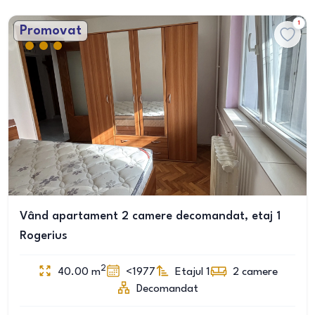
1
Promovat
Vând apartament 2 camere decomandat, etaj 1
Rogerius
2
40.00
m
<1977
Etajul 1
2
camere
Decomandat