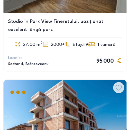
Studio în Park View Tineretului, poziționat
excelent lângă parc
2
27.00
m
2000+
Etajul 9
1
cameră
Locație:
95 000
Sector 4
, Brâncoveanu