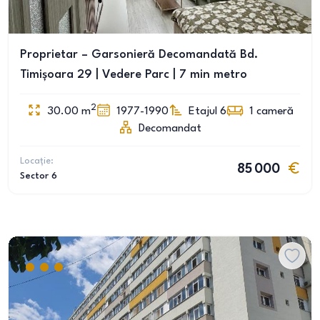
Proprietar – Garsonieră Decomandată Bd.
Timișoara 29 | Vedere Parc | 7 min metro
2
30.00
m
1977-1990
Etajul 6
1
cameră
Decomandat
Locație:
85 000
Sector 6