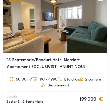
13 Septembrie/Panduri-Hotel Marriott
Apartament EXCLUSIVIST -ANUNT NOU!
2
58.00
m
1977-1990
Etajul 6
2
camere
Decomandat
Locație:
199 000
Sector 5
, 13 Septembrie