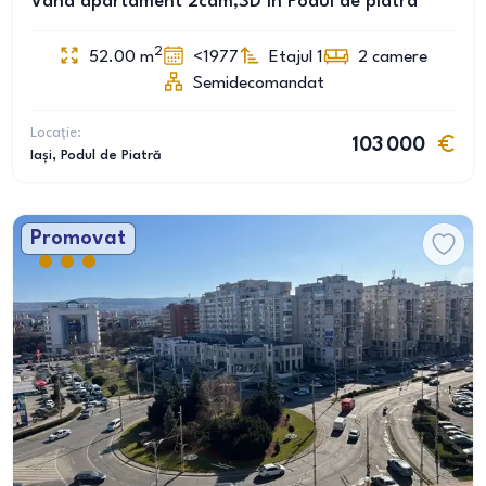
Vând apartament 2cam,SD în Podul de piatra
2
52.00
m
<1977
Etajul 1
2
camere
Semidecomandat
Locație:
103 000
Iași
, Podul de Piatră
Promovat