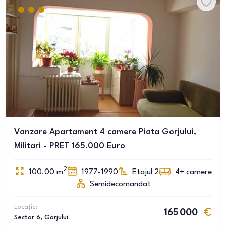
Vanzare Apartament 4 camere Piata Gorjului,
Militari - PRET 165.000 Euro
2
100.00
m
1977-1990
Etajul 2
4+
camere
Semidecomandat
Locație:
165 000
Sector 6
, Gorjului