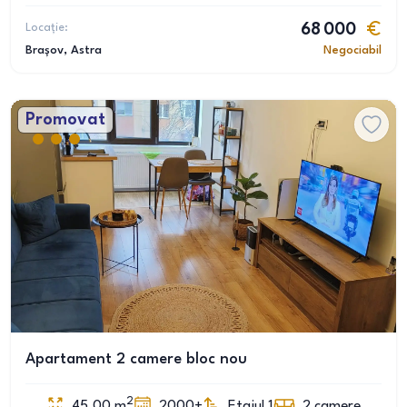
Locație:
68 000
Brașov
, Astra
Negociabil
Promovat
Apartament 2 camere bloc nou
2
45.00
m
2000+
Etajul 1
2
camere