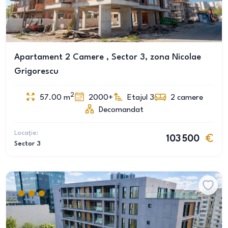
Apartament 2 Camere , Sector 3, zona Nicolae
Grigorescu
2
57.00
m
2000+
Etajul 3
2
camere
Decomandat
Locație:
103 500
Sector 3