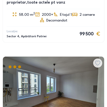
proprietar,toate actele pt vanz
2
58.00
m
2000+
Etajul 1
2
camere
Decomandat
Locație:
99 500
Sector 4
, Apărătorii Patriei