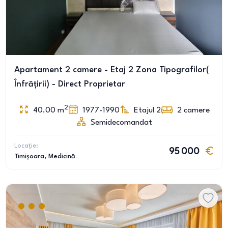
Apartament 2 camere - Etaj 2 Zona Tipografilor(
Înfrățirii) - Direct Proprietar
2
40.00
m
1977-1990
Etajul 2
2
camere
Semidecomandat
Locație:
95 000
Timișoara
, Medicină