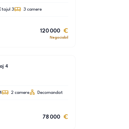
Etajul 3
3
camere
120 000
Negociabil
aj 4
4
2
camere
Decomandat
78 000