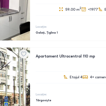
2
59.00
m
<1977
Locație:
Galați
, Țiglina 1
Apartament Ultracentral 110 mp
Etajul 4
4+
camer
Locație:
Târgoviște