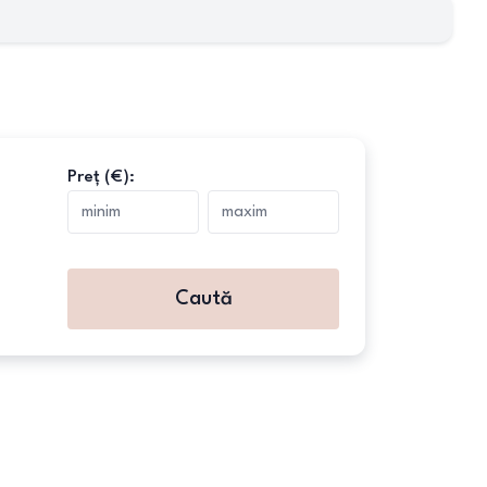
Preț (€):
Caută