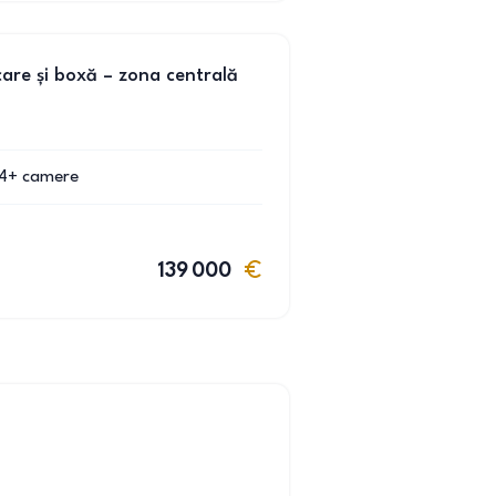
are și boxă – zona centrală
4+
camere
139 000