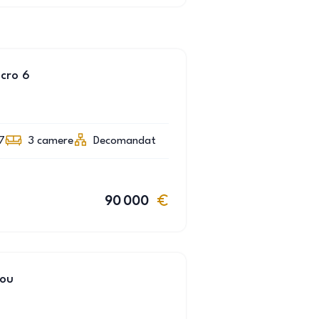
cro 6
7
3
camere
Decomandat
90 000
nou