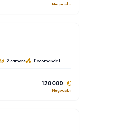
Negociabil
2
camere
Decomandat
120 000
Negociabil