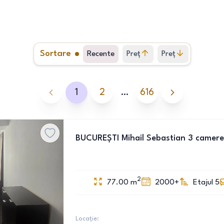
Sortare
Recente
Preț
Preț
crescător
descrescător
1
2
…
616
BUCUREȘTI Mihail Sebastian 3 camere
2
77.00
m
2000+
Etajul 5
Locație: