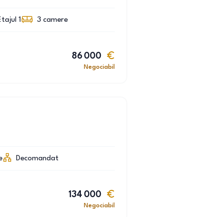
Etajul 1
3
camere
86 000
Negociabil
e
Decomandat
134 000
Negociabil