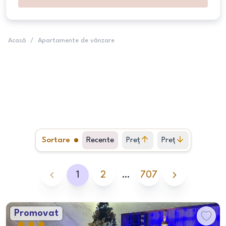
Acasă
/
Apartamente de vânzare
Sortare
Recente
Preț
Preț
crescător
descrescător
1
2
…
707
Promovat