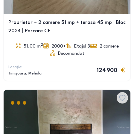
Proprietar – 2 camere 51 mp + terasă 45 mp | Bloc
2024 | Parcare CF
2
51.00
m
2000+
Etajul 3
2
camere
Decomandat
Locație:
124 900
Timișoara
, Mehala