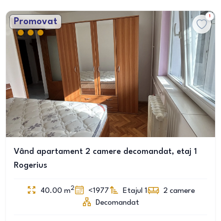
1
Promovat
Vând apartament 2 camere decomandat, etaj 1
Rogerius
2
40.00
m
<1977
Etajul 1
2
camere
Decomandat