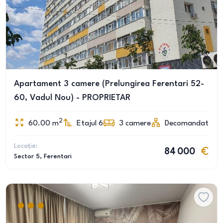
Apartament 3 camere (Prelungirea Ferentari 52-
60, Vadul Nou) - PROPRIETAR
2
60.00
m
Etajul 6
3
camere
Decomandat
Locație:
84 000
Sector 5
, Ferentari