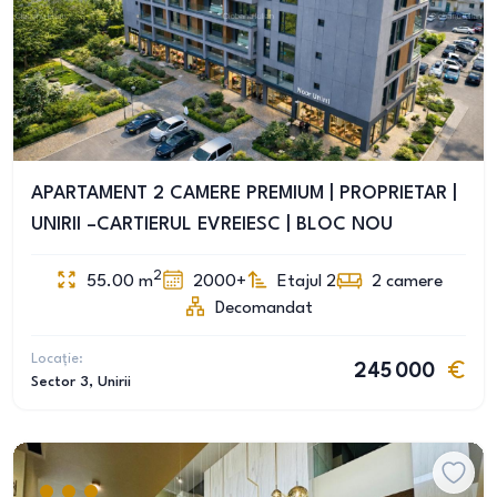
APARTAMENT 2 CAMERE PREMIUM | PROPRIETAR |
UNIRII –CARTIERUL EVREIESC | BLOC NOU
2
55.00
m
2000+
Etajul 2
2
camere
Decomandat
Locație:
245 000
Sector 3
, Unirii