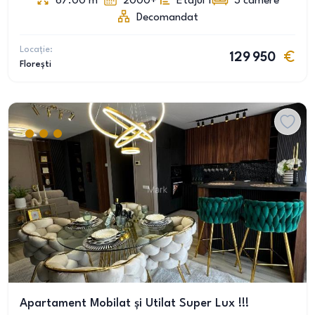
67.00
m
2000+
Etajul 1
3
camere
Decomandat
Locație:
129 950
Florești
Apartament Mobilat și Utilat Super Lux !!!