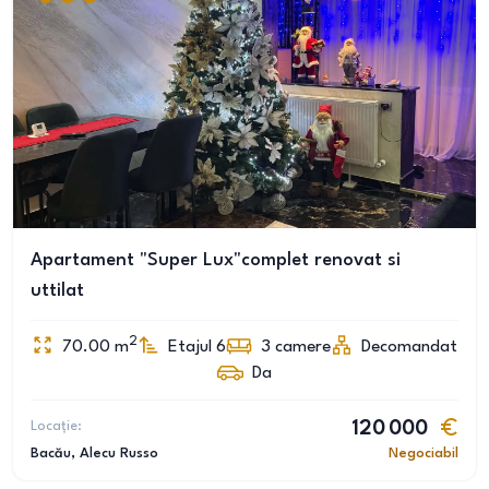
Apartament "Super Lux"complet renovat si
uttilat
2
70.00
m
Etajul 6
3
camere
Decomandat
Da
Locație:
120 000
Bacău
, Alecu Russo
Negociabil