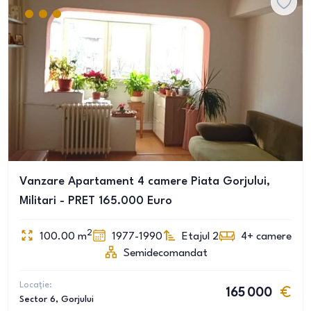
Vanzare Apartament 4 camere Piata Gorjului,
Militari - PRET 165.000 Euro
2
100.00
m
1977-1990
Etajul 2
4+
camere
Semidecomandat
Locație:
165 000
Sector 6
, Gorjului