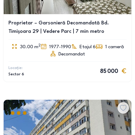
Proprietar – Garsonieră Decomandată Bd.
Timișoara 29 | Vedere Parc | 7 min metro
2
30.00
m
1977-1990
Etajul 6
1
cameră
Decomandat
Locație:
85 000
Sector 6