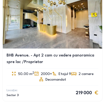
BHB Avenue. - Apt 2 cam cu vedere panoramica
spre lac /Proprietar
2
50.00
m
2000+
Etajul 9
2
camere
Decomandat
Locație:
219 000
Sector 3