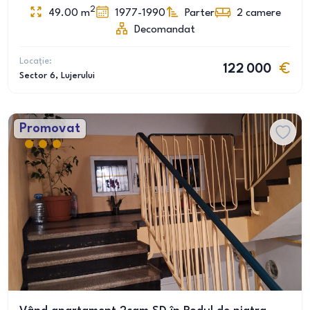
2
49.00
m
1977-1990
Parter
2
camere
Decomandat
Locație:
122 000
Sector 6
, Lujerului
Promovat