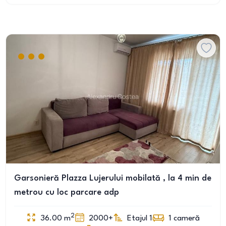
Garsonieră Plazza Lujerului mobilată , la 4 min de
metrou cu loc parcare adp
2
36.00
m
2000+
Etajul 1
1
cameră