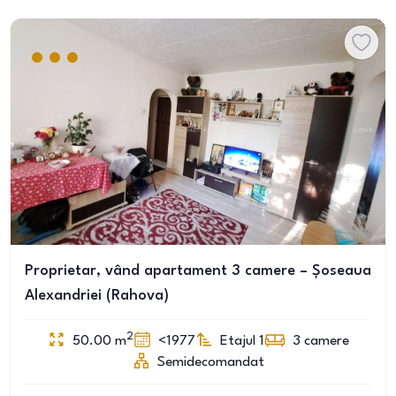
Proprietar, vând apartament 3 camere – Șoseaua
Alexandriei (Rahova)
2
50.00
m
<1977
Etajul 1
3
camere
Semidecomandat