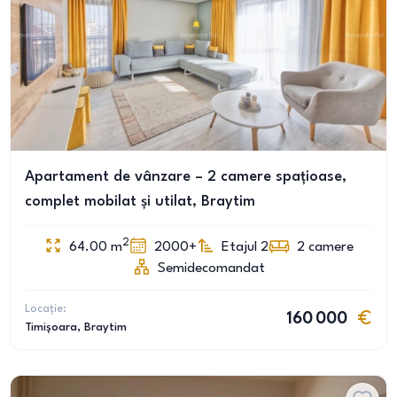
Apartament de vânzare – 2 camere spațioase,
complet mobilat și utilat, Braytim
2
64.00
m
2000+
Etajul 2
2
camere
Semidecomandat
Locație:
160 000
Timișoara
, Braytim