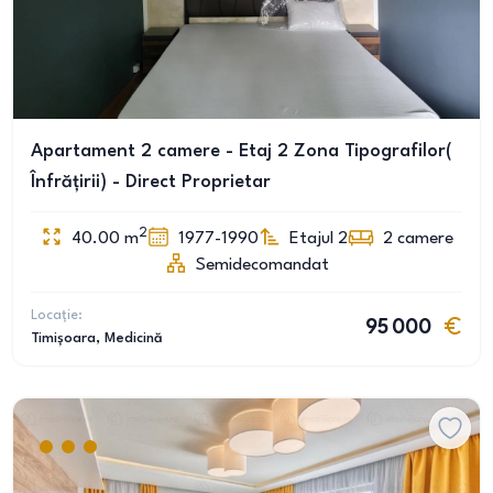
Apartament 2 camere - Etaj 2 Zona Tipografilor(
Înfrățirii) - Direct Proprietar
2
40.00
m
1977-1990
Etajul 2
2
camere
Semidecomandat
Locație:
95 000
Timișoara
, Medicină