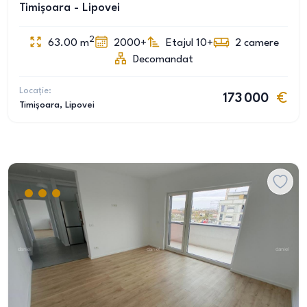
Timișoara - Lipovei
2
63.00
m
2000+
Etajul 10+
2
camere
Decomandat
Locație:
173 000
Timișoara
, Lipovei