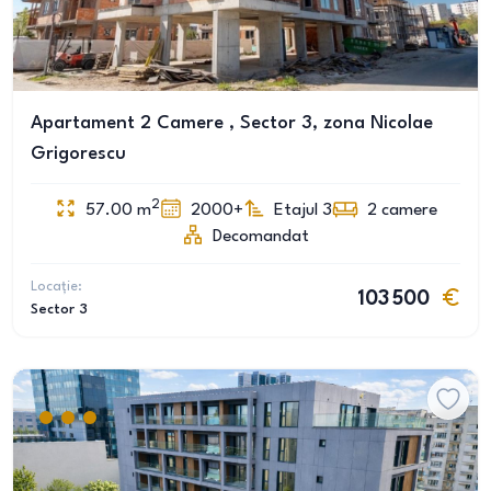
Apartament 2 Camere , Sector 3, zona Nicolae
Grigorescu
2
57.00
m
2000+
Etajul 3
2
camere
Decomandat
Locație:
103 500
Sector 3