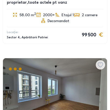
proprietar,toate actele pt vanz
2
58.00
m
2000+
Etajul 1
2
camere
Decomandat
Locație:
99 500
Sector 4
, Apărătorii Patriei