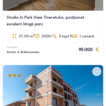
Studio în Park View Tineretului, poziționat
excelent lângă parc
2
27.00
m
2000+
Etajul 9
1
cameră
Locație:
95 000
Sector 4
, Brâncoveanu