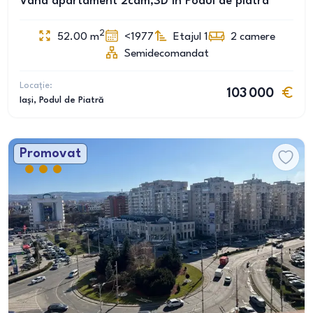
Vând apartament 2cam,SD în Podul de piatra
2
52.00
m
<1977
Etajul 1
2
camere
Semidecomandat
Locație:
103 000
Iași
, Podul de Piatră
Promovat