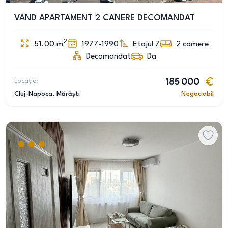
VAND APARTAMENT 2 CANERE DECOMANDAT
2
51.00
m
1977-1990
Etajul 7
2
camere
Decomandat
Da
Locație:
185 000
Cluj-Napoca
, Mărăști
Negociabil