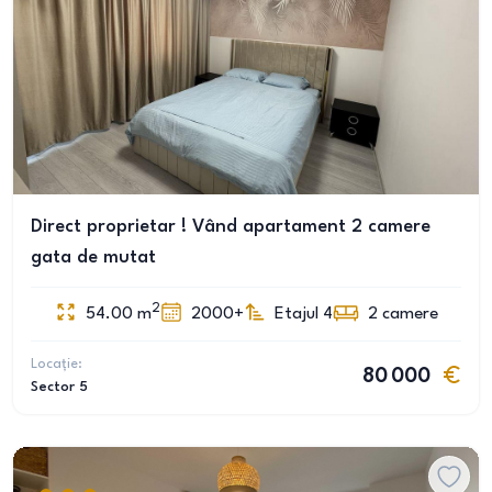
Direct proprietar ! Vând apartament 2 camere
gata de mutat
2
54.00
m
2000+
Etajul 4
2
camere
Locație:
80 000
Sector 5