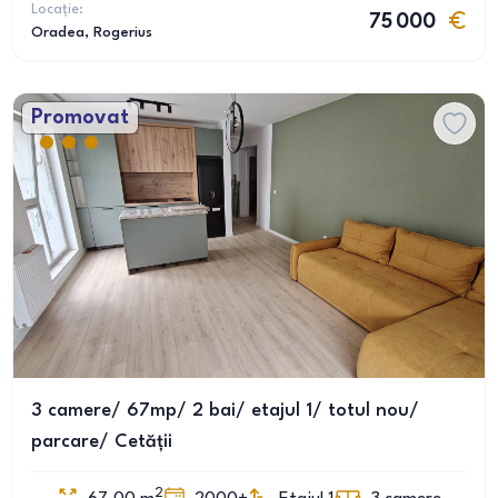
Locație:
75 000
Oradea
, Rogerius
Promovat
3 camere/ 67mp/ 2 bai/ etajul 1/ totul nou/
parcare/ Cetății
2