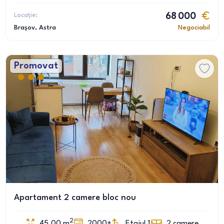
Locație:
68 000
Brașov
, Astra
Negociabil
Promovat
Apartament 2 camere bloc nou
2
45.00
m
2000+
Etajul 1
2
camere