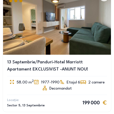
13 Septembrie/Panduri-Hotel Marriott
Apartament EXCLUSIVIST -ANUNT NOU!
2
58.00
m
1977-1990
Etajul 6
2
camere
Decomandat
Locație:
199 000
Sector 5
, 13 Septembrie