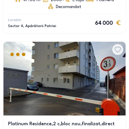
47.00
m
2000+
Etajul 1
1
cameră
Decomandat
Locație:
64 000
Sector 4
, Apărătorii Patriei
Platinum Residence,2 c,bloc nou,finalizat,direct