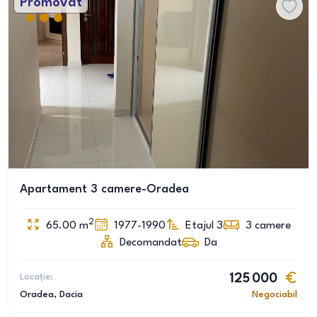
Promovat
Apartament 3 camere-Oradea
2
65.00
m
1977-1990
Etajul 3
3
camere
Decomandat
Da
Locație:
125 000
Oradea
, Dacia
Negociabil