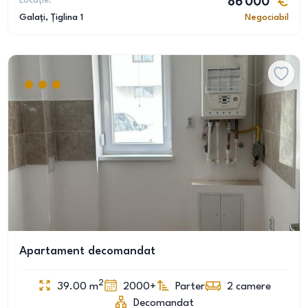
Locație:
86 000
Galați
, Țiglina 1
Negociabil
Apartament decomandat
2
39.00
m
2000+
Parter
2
camere
Decomandat