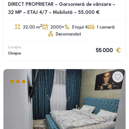
DIRECT PROPRIETAR – Garsonieră de vânzare –
32 MP – ETAJ 4/7 – Mobilată – 55.000 €
2
32.00
m
2000+
Etajul 4
1
cameră
Decomandat
Locație:
55 000
Chiajna