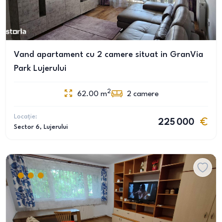
Vand apartament cu 2 camere situat in GranVia
Park Lujerului
2
62.00
m
2
camere
Locație:
225 000
Sector 6
, Lujerului