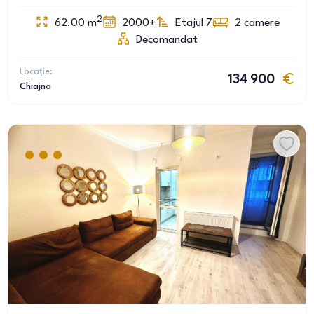
2
62.00
m
2000+
Etajul 7
2
camere
Decomandat
Locație:
134 900
Chiajna