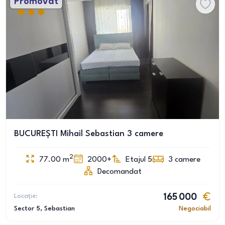
Promovat
BUCUREȘTI Mihail Sebastian 3 camere
2
77.00
m
2000+
Etajul 5
3
camere
Decomandat
Locație:
165 000
Sector 5
, Sebastian
Negociabil