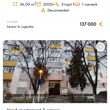
2
36.00
m
2000+
Etajul 1
1
cameră
Decomandat
Locație:
137 000
Sector 6
, Lujerului