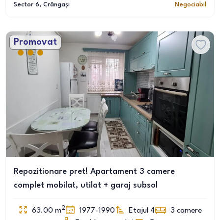
Sector 6
, Crângași
Negociabil
Promovat
Repozitionare pret! Apartament 3 camere
complet mobilat, utilat + garaj subsol
2
63.00
m
1977-1990
Etajul 4
3
camere