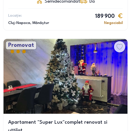
Semidecomandat
Da
Locație:
189 900
Cluj-Napoca
, Mănăștur
Negociabil
Promovat
Apartament "Super Lux"complet renovat si
uttilat