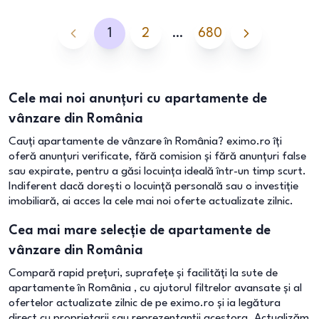
1
2
…
680
Cele mai noi anunțuri cu apartamente de
vânzare din România
Cauți apartamente de vânzare în România? eximo.ro îți
oferă anunțuri verificate, fără comision și fără anunțuri false
sau expirate, pentru a găsi locuința ideală într-un timp scurt.
Indiferent dacă dorești o locuință personală sau o investiție
imobiliară, ai acces la cele mai noi oferte actualizate zilnic.
Cea mai mare selecție de apartamente de
vânzare din România
Compară rapid prețuri, suprafețe și facilități la sute de
apartamente în România , cu ajutorul filtrelor avansate și al
ofertelor actualizate zilnic de pe eximo.ro și ia legătura
direct cu proprietarii sau reprezentanții acestora. Actualizăm