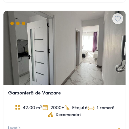
Garsonieră de Vanzare
2
42.00
m
2000+
Etajul 6
1
cameră
Decomandat
Locație: