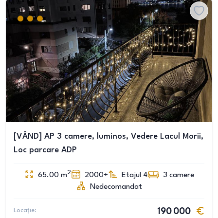
[VÂND] AP 3 camere, luminos, Vedere Lacul Morii,
Loc parcare ADP
2
65.00
m
2000+
Etajul 4
3
camere
Nedecomandat
Locație:
190 000