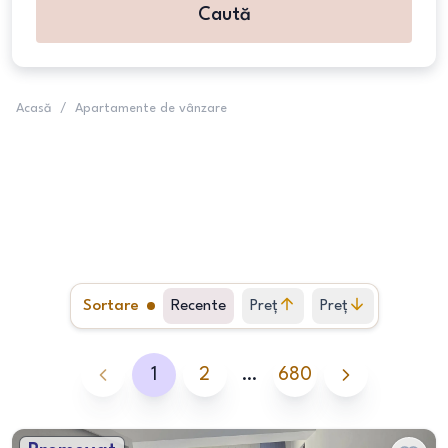
Caută
Acasă
/
Apartamente de vânzare
Sortare
Recente
Preț
Preț
crescător
descrescător
1
2
…
680