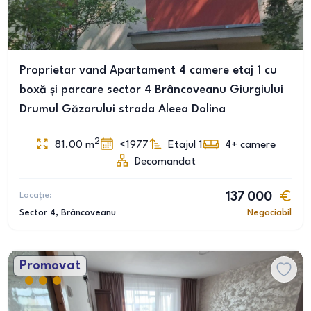
Proprietar vand Apartament 4 camere etaj 1 cu
boxă și parcare sector 4 Brâncoveanu Giurgiului
Drumul Găzarului strada Aleea Dolina
2
81.00
m
<1977
Etajul 1
4+
camere
Decomandat
Locație:
137 000
Sector 4
, Brâncoveanu
Negociabil
Promovat