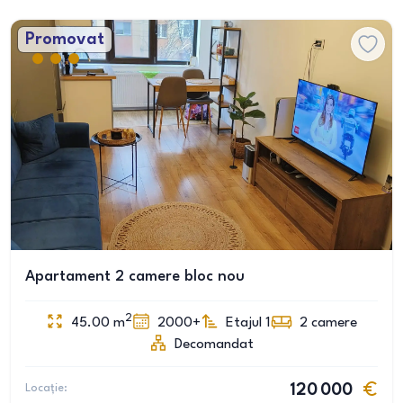
Promovat
Apartament 2 camere bloc nou
2
45.00
m
2000+
Etajul 1
2
camere
Decomandat
Locație:
120 000