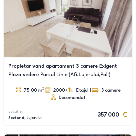
Propietar vand apartament 3 camere Exigent
Plaza vedere Parcul Liniei(Afi.Lujerului,Poli)
2
75.00
m
2000+
Etajul 1
3
camere
Decomandat
Locație:
357 000
Sector 6
, Lujerului