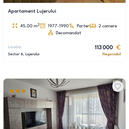
Apartament Lujerului
2
45.00
m
1977-1990
Parter
2
camere
Decomandat
Locație:
113 000
Sector 6
, Lujerului
Negociabil