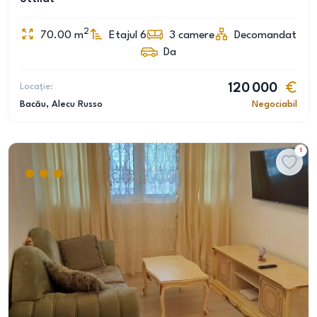
2
70.00
m
Etajul 6
3
camere
Decomandat
Da
Locație:
120 000
Bacău
, Alecu Russo
Negociabil
1