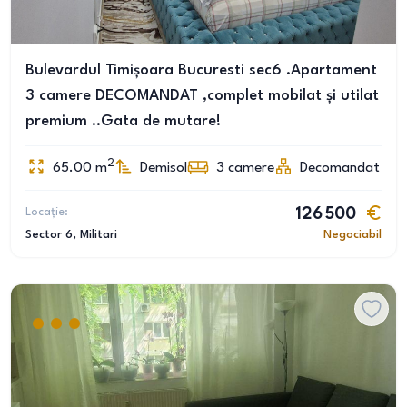
Bulevardul Timișoara Bucuresti sec6 .Apartament
3 camere DECOMANDAT ,complet mobilat și utilat
premium ..Gata de mutare!
2
65.00
m
Demisol
3
camere
Decomandat
Locație:
126 500
Sector 6
, Militari
Negociabil