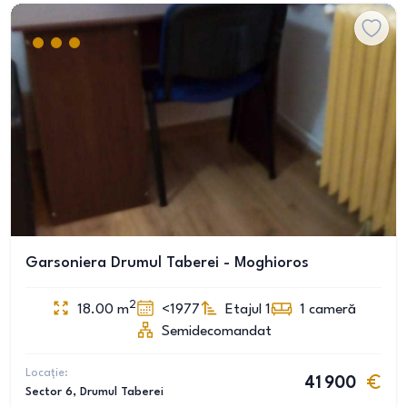
Garsoniera Drumul Taberei - Moghioros
2
18.00
m
<1977
Etajul 1
1
cameră
Semidecomandat
Locație:
41 900
Sector 6
, Drumul Taberei