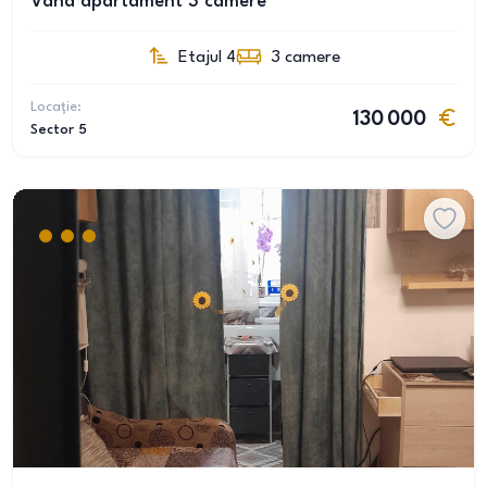
Vand apartament 3 camere
Etajul 4
3
camere
Locație:
130 000
Sector 5