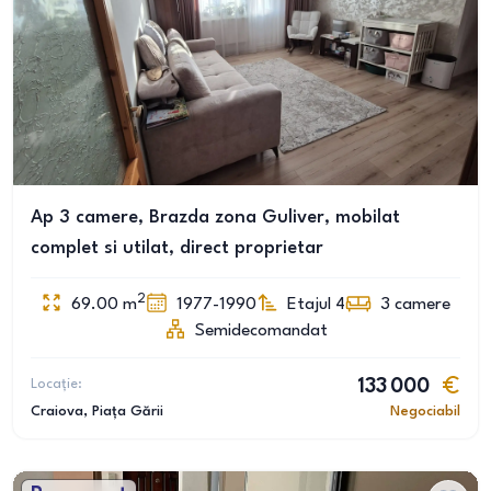
Ap 3 camere, Brazda zona Guliver, mobilat
complet si utilat, direct proprietar
2
69.00
m
1977-1990
Etajul 4
3
camere
Semidecomandat
Locație:
133 000
Craiova
, Piața Gării
Negociabil