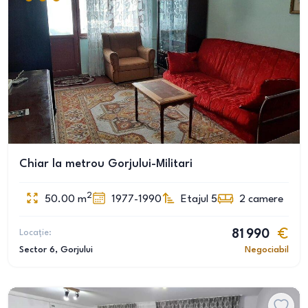
Chiar la metrou Gorjului-Militari
2
50.00
m
1977-1990
Etajul 5
2
camere
Locație:
81 990
Sector 6
, Gorjului
Negociabil