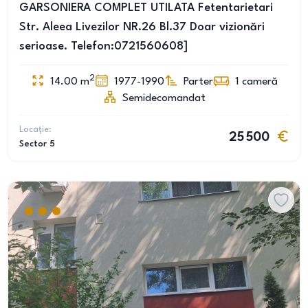
GARSONIERA COMPLET UTILATA Fetentarietari
Str. Aleea Livezilor NR.26 Bl.37 Doar vizionări
serioase. Telefon:0721560608]
2
14.00
m
1977-1990
Parter
1
cameră
Semidecomandat
Locație:
25 500
Sector 5