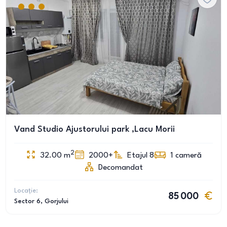
Vand Studio Ajustorului park ,Lacu Morii
2
32.00
m
2000+
Etajul 8
1
cameră
Decomandat
Locație:
85 000
Sector 6
, Gorjului