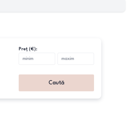
Preț (€):
Caută