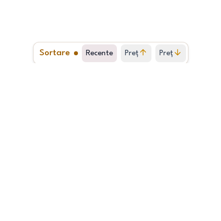
Sortare
Recente
Preț
Preț
crescător
descrescător
1
2
…
676
Vând apartament 2cam,SD în Podul d
2
52.00
m
<1977
Etajul 1
Locație: