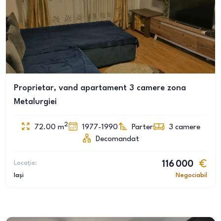
Proprietar, vand apartament 3 camere zona
Metalurgiei
2
72.00
m
1977-1990
Parter
3
camere
Decomandat
Locație:
116 000
Iași
Negociabil