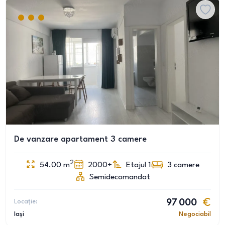
De vanzare apartament 3 camere
2
54.00
m
2000+
Etajul 1
3
camere
Semidecomandat
Locație:
97 000
Iași
Negociabil