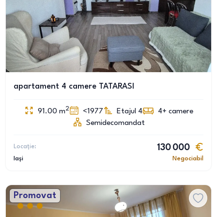
apartament 4 camere TATARASI
2
91.00
m
<1977
Etajul 4
4+
camere
Semidecomandat
Locație:
130 000
Iași
Negociabil
Promovat