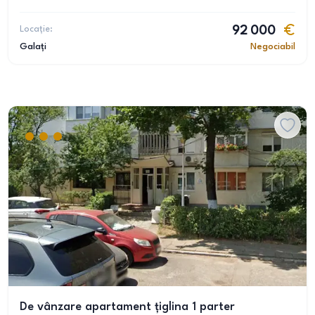
Locație:
92 000
Galați
Negociabil
De vânzare apartament țiglina 1 parter