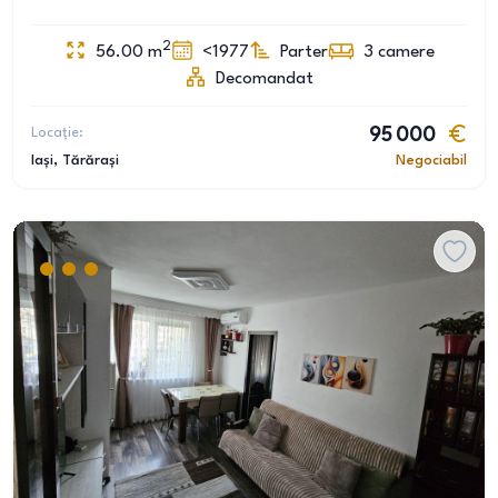
2
56.00
m
<1977
Parter
3
camere
Decomandat
Locație:
95 000
Iași
, Tărărași
Negociabil