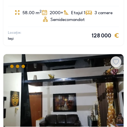
2
58.00
m
2000+
Etajul 1
3
camere
Semidecomandat
Locație:
128 000
Iași