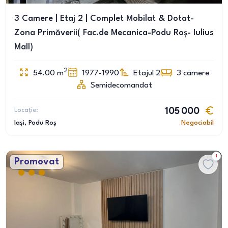
3 Camere | Etaj 2 | Complet Mobilat & Dotat-
Zona Primăverii( Fac.de Mecanica-Podu Roș- Iulius
Mall)
2
54.00
m
1977-1990
Etajul 2
3
camere
Semidecomandat
Locație:
105 000
Iași
, Podu Roș
Negociabil
1
Promovat