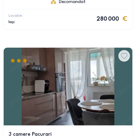
Decomandat
Locație:
280 000
Iași
3 camere Pacurari