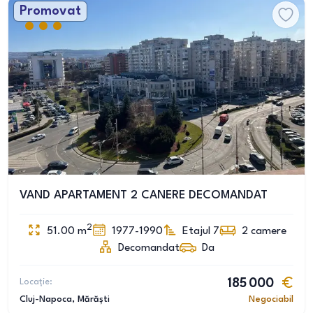
Promovat
VAND APARTAMENT 2 CANERE DECOMANDAT
2
51.00
m
1977-1990
Etajul 7
2
camere
Decomandat
Da
Locație:
185 000
Cluj-Napoca
, Mărăști
Negociabil