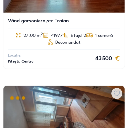
Vând garsoniera,str Traian
2
27.00
m
<1977
Etajul 2
1
cameră
Decomandat
Locație:
43 500
Pitești
, Centru