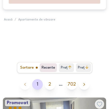
Acasă
/
Apartamente de vânzare
Sortare
Recente
Preț
Preț
crescător
descrescător
1
2
…
702
Promovat