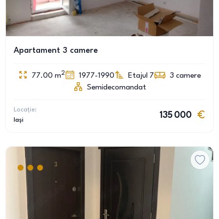
Apartament 3 camere
2
77.00
m
1977-1990
Etajul 7
3
camere
Semidecomandat
Locație:
135 000
Iași