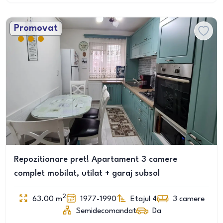
Promovat
Repozitionare pret! Apartament 3 camere
complet mobilat, utilat + garaj subsol
2
63.00
m
1977-1990
Etajul 4
3
camere
Semidecomandat
Da