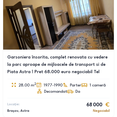
Garsoniera însorita, complet renovata cu vedere
la parc aproape de mijloacele de transport si de
Piata Astra ! Pret 68.000 euro negociabil Tel
2
28.00
m
1977-1990
Parter
1
cameră
Decomandat
Da
Locație:
68 000
Brașov
, Astra
Negociabil