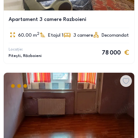
Apartament 3 camere Razboieni
2
60.00
m
Etajul 1
3
camere
Decomandat
Locație:
78 000
Pitești
, Războieni