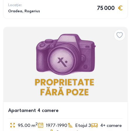
Locație:
75 000
Oradea
, Rogerius
Apartament 4 camere
2
95.00
m
1977-1990
Etajul 3
4+
camere