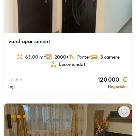
vand apartament
2
63.00
m
2000+
Parter
3
camere
Decomandat
Locație:
120 000
Iași
Negociabil