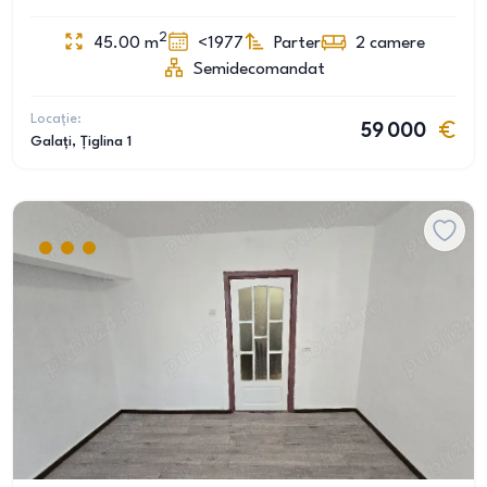
2
45.00
m
<1977
Parter
2
camere
Semidecomandat
Locație:
59 000
Galați
, Țiglina 1