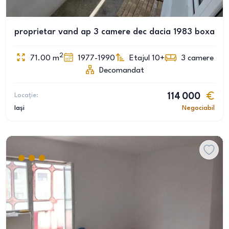
proprietar vand ap 3 camere dec dacia 1983 boxa
2
71.00
m
1977-1990
Etajul 10+
3
camere
Decomandat
Locație:
114 000
Iași
Negociabil