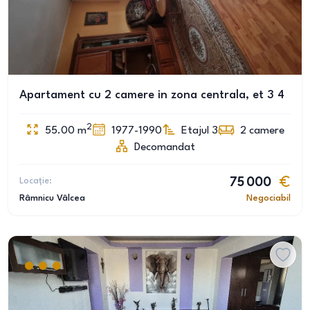
Apartament cu 2 camere in zona centrala, et 3 4
2
55.00
m
1977-1990
Etajul 3
2
camere
Decomandat
Locație:
75 000
Râmnicu Vâlcea
Negociabil