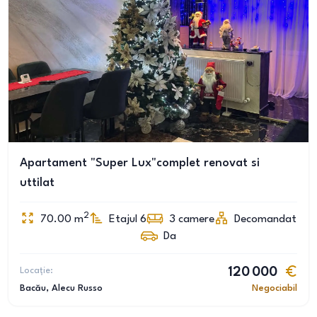
Apartament "Super Lux"complet renovat si
uttilat
2
70.00
m
Etajul 6
3
camere
Decomandat
Da
Locație:
120 000
Bacău
, Alecu Russo
Negociabil