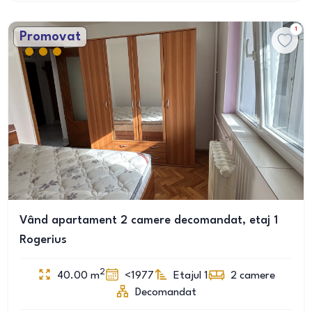
1
Promovat
Vând apartament 2 camere decomandat, etaj 1
Rogerius
2
40.00
m
<1977
Etajul 1
2
camere
Decomandat