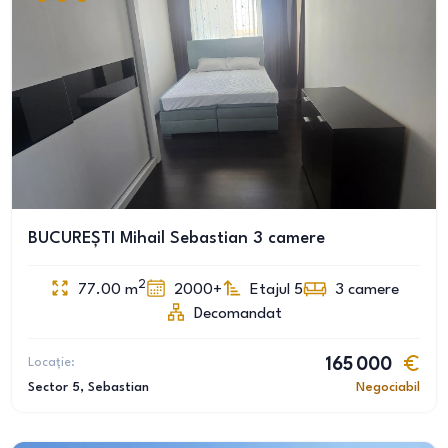
BUCUREȘTI Mihail Sebastian 3 camere
2
77.00
m
2000+
Etajul 5
3
camere
Decomandat
Locație:
165 000
Sector 5
, Sebastian
Negociabil