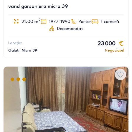
vand garsoniera micro 39
2
21.00
m
1977-1990
Parter
1
cameră
Decomandat
Locație:
23 000
Galați
, Micro 39
Negociabil