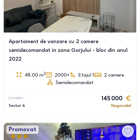
Apartament de vanzare cu 2 camere
semidecomandat in zona Gorjului - bloc din anul
2022
2
48.00
m
2000+
Etajul 1
2
camere
Semidecomandat
Locație:
145 000
Sector 6
Negociabil
Promovat