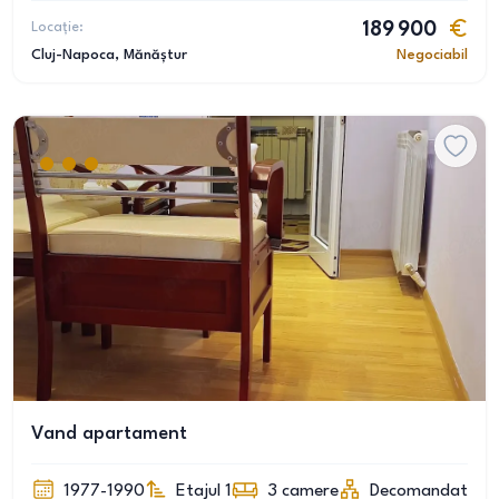
Locație:
189 900
Cluj-Napoca
, Mănăștur
Negociabil
Vand apartament
1977-1990
Etajul 1
3
camere
Decomandat