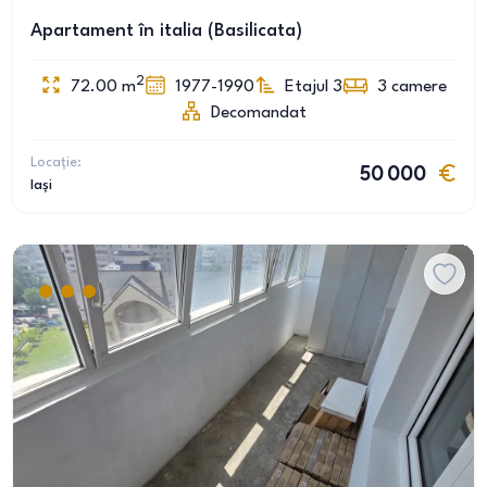
Apartament în italia (Basilicata)
2
72.00
m
1977-1990
Etajul 3
3
camere
Decomandat
Locație:
50 000
Iași