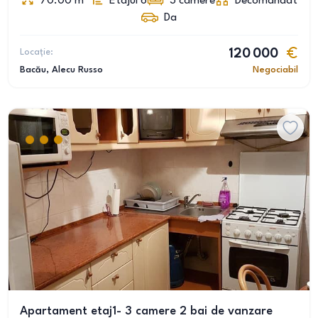
70.00
m
Etajul 6
3
camere
Decomandat
Da
Locație:
120 000
Bacău
, Alecu Russo
Negociabil
Apartament etaj1- 3 camere 2 bai de vanzare