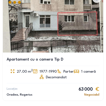
Apartament cu o camera Tip D
2
27.00
m
1977-1990
Parter
1
cameră
Decomandat
Locație:
63 000
Oradea
, Rogerius
Negociabil