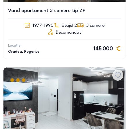
Vand apartament 3 camere tip ZP
1977-1990
Etajul 2
3
camere
Decomandat
Locație:
145 000
Oradea
, Rogerius