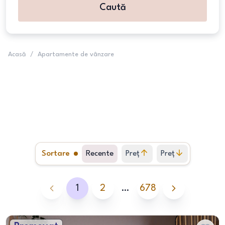
Caută
Acasă
/
Apartamente de vânzare
Sortare
Recente
Preț
Preț
crescător
descrescător
1
2
…
678