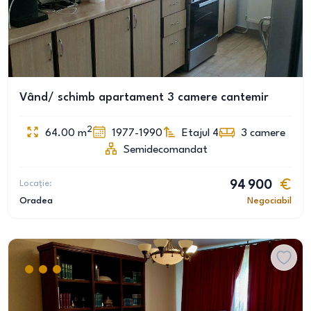
Vând/ schimb apartament 3 camere cantemir
2
64.00
m
1977-1990
Etajul 4
3
camere
Semidecomandat
Locație:
94 900
Oradea
Negociabil