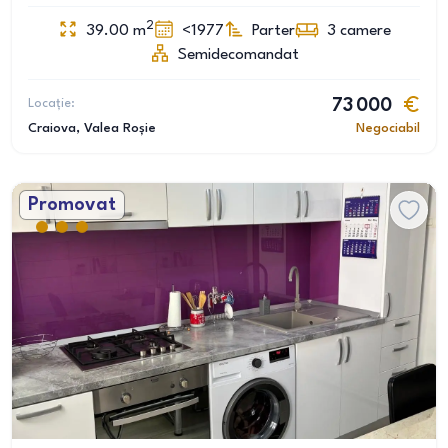
2
39.00
m
<1977
Parter
3
camere
Semidecomandat
Locație:
73 000
Craiova
, Valea Roșie
Negociabil
Promovat