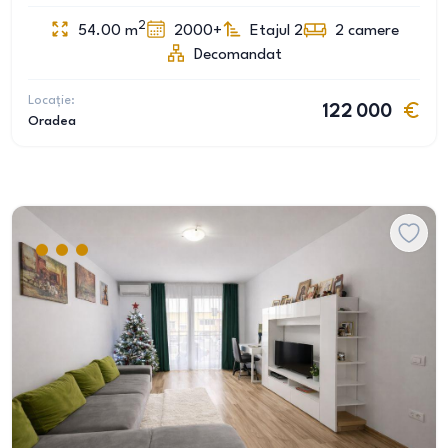
2
54.00
m
2000+
Etajul 2
2
camere
Decomandat
Locație:
122 000
Oradea