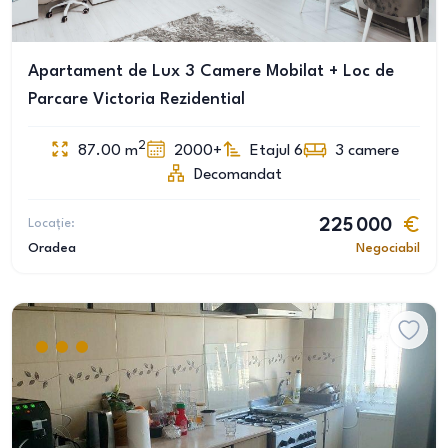
Apartament de Lux 3 Camere Mobilat + Loc de
Parcare Victoria Rezidential
2
87.00
m
2000+
Etajul 6
3
camere
Decomandat
Locație:
225 000
Oradea
Negociabil