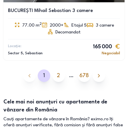
BUCUREȘTI Mihail Sebastian 3 camere
2
77.00
m
2000+
Etajul 5
3
camere
Decomandat
Locație:
165 000
Sector 5
, Sebastian
Negociabil
1
2
…
678
Cele mai noi anunțuri cu apartamente de
vânzare din România
Cauți apartamente de vânzare în România? eximo.ro îți
oferă anunțuri verificate, fără comision și fără anunțuri false