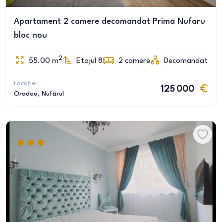
Apartament 2 camere decomandat Prima Nufaru
bloc nou
2
55.00
m
Etajul 8
2
camere
Decomandat
Locație:
125 000
Oradea
, Nufărul