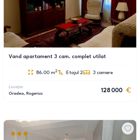
Vand apartament 3 cam. complet utilat
2
86.00
m
Etajul 2
3
camere
Locație:
128 000
Oradea
, Rogerius