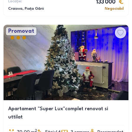
Locație:
133 000
Craiova
, Piața Gării
Negociabil
Promovat
Apartament "Super Lux"complet renovat si
uttilat
2