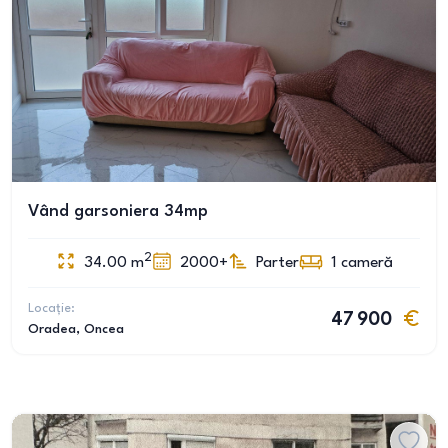
Vând garsoniera 34mp
2
34.00
m
2000+
Parter
1
cameră
Locație:
47 900
Oradea
, Oncea