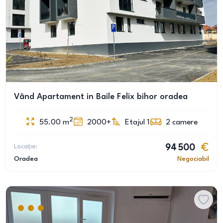
Vând Apartament in Baile Felix bihor oradea
2
55.00
m
2000+
Etajul 1
2
camere
Locație:
94 500
Oradea
Negociabil