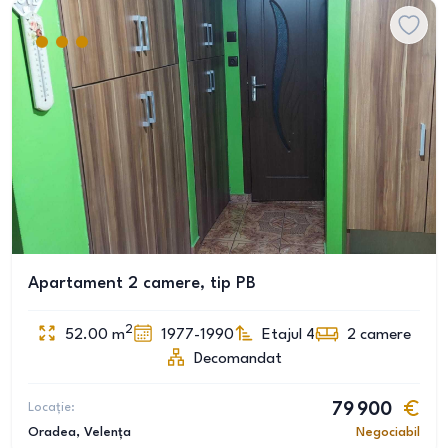
Apartament 2 camere, tip PB
2
52.00
m
1977-1990
Etajul 4
2
camere
Decomandat
Locație:
79 900
Oradea
, Velența
Negociabil