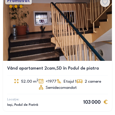
Promovat
Vând apartament 2cam,SD în Podul de piatra
2
52.00
m
<1977
Etajul 1
2
camere
Semidecomandat
Locație:
103 000
Iași
, Podul de Piatră