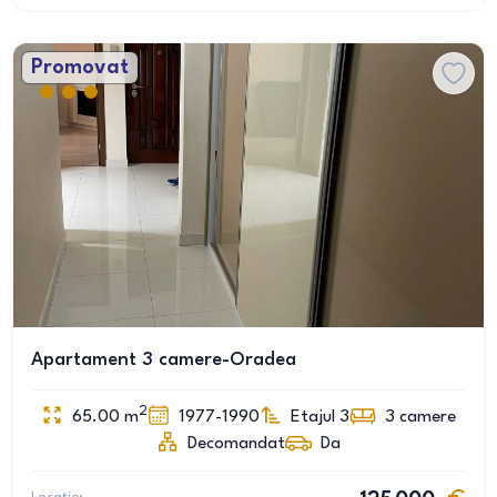
Promovat
Apartament 3 camere-Oradea
2
65.00
m
1977-1990
Etajul 3
3
camere
Decomandat
Da