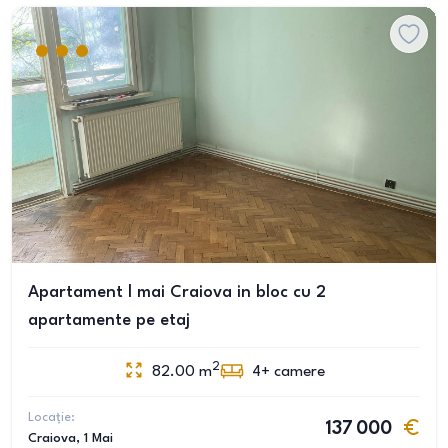
Apartament l mai Craiova in bloc cu 2
apartamente pe etaj
2
82.00
m
4+
camere
Locație:
137 000
Craiova
, 1 Mai