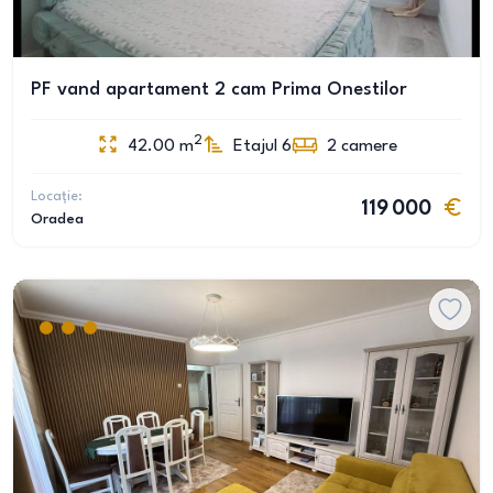
PF vand apartament 2 cam Prima Onestilor
2
42.00
m
Etajul 6
2
camere
Locație:
119 000
Oradea