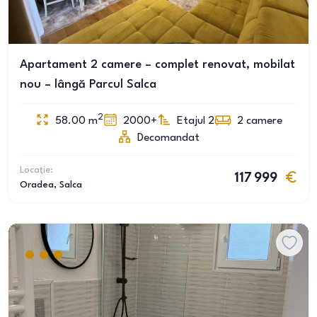
Apartament 2 camere – complet renovat, mobilat
nou – lângă Parcul Salca
2
58.00
m
2000+
Etajul 2
2
camere
Decomandat
Locație:
117 999
Oradea
, Salca