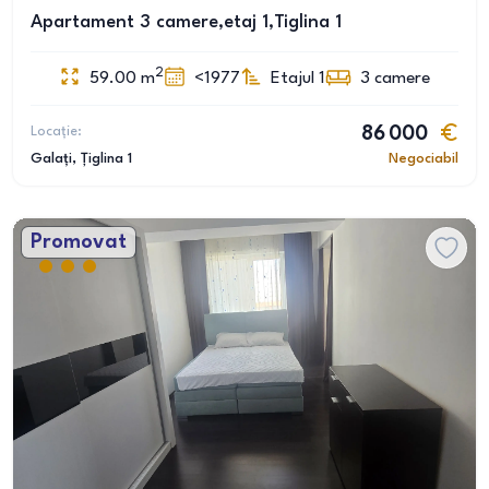
Apartament 3 camere,etaj 1,Tiglina 1
2
59.00
m
<1977
Etajul 1
3
camere
Locație:
86 000
Galați
, Țiglina 1
Negociabil
Promovat