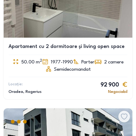
Apartament cu 2 dormitoare și living open space
2
50.00
m
1977-1990
Parter
2
camere
Semidecomandat
Locație:
92 900
Oradea
, Rogerius
Negociabil