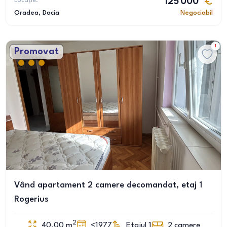
Locație:
125 000
Oradea
, Dacia
Negociabil
1
Promovat
Vând apartament 2 camere decomandat, etaj 1
Rogerius
2
40.00
m
<1977
Etajul 1
2
camere