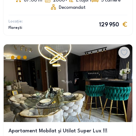
67.00
m
2000+
Etajul 1
3
camere
Decomandat
Locație:
129 950
Florești
Apartament Mobilat și Utilat Super Lux !!!