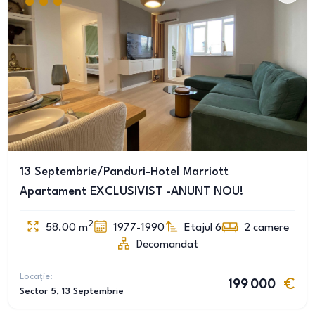
13 Septembrie/Panduri-Hotel Marriott
Apartament EXCLUSIVIST -ANUNT NOU!
2
58.00
m
1977-1990
Etajul 6
2
camere
Decomandat
Locație:
199 000
Sector 5
, 13 Septembrie