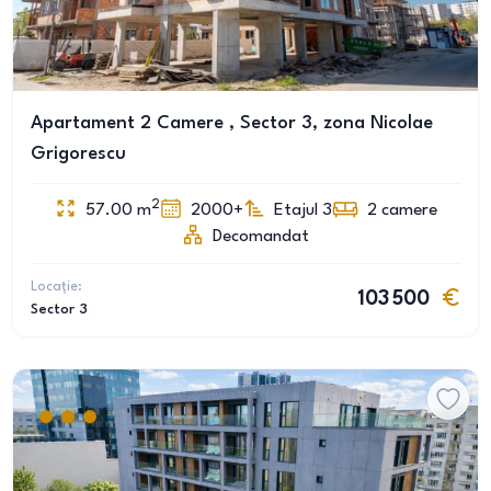
Apartament 2 Camere , Sector 3, zona Nicolae
Grigorescu
2
57.00
m
2000+
Etajul 3
2
camere
Decomandat
Locație:
103 500
Sector 3