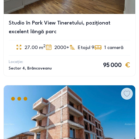
Studio în Park View Tineretului, poziționat
excelent lângă parc
2
27.00
m
2000+
Etajul 9
1
cameră
Locație:
95 000
Sector 4
, Brâncoveanu