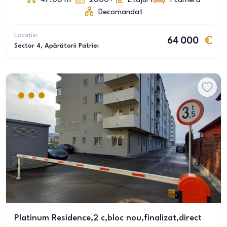
47.00
m
2000+
Etajul 1
1
cameră
Decomandat
Locație:
64 000
Sector 4
, Apărătorii Patriei
Platinum Residence,2 c,bloc nou,finalizat,direct