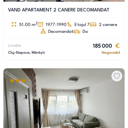
VAND APARTAMENT 2 CANERE DECOMANDAT
2
51.00
m
1977-1990
Etajul 7
2
camere
Decomandat
Da
Locație:
185 000
Cluj-Napoca
, Mărăști
Negociabil