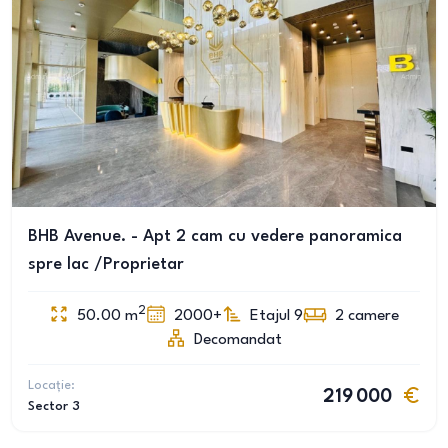
BHB Avenue. - Apt 2 cam cu vedere panoramica
spre lac /Proprietar
2
50.00
m
2000+
Etajul 9
2
camere
Decomandat
Locație:
219 000
Sector 3