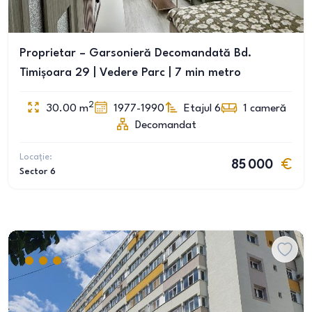
Proprietar – Garsonieră Decomandată Bd.
Timișoara 29 | Vedere Parc | 7 min metro
2
30.00
m
1977-1990
Etajul 6
1
cameră
Decomandat
Locație:
85 000
Sector 6