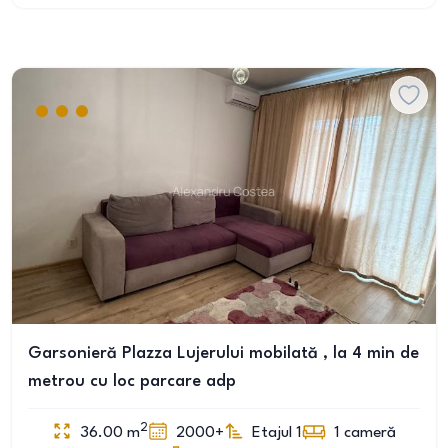
Garsonieră Plazza Lujerului mobilată , la 4 min de
metrou cu loc parcare adp
2
36.00
m
2000+
Etajul 1
1
cameră