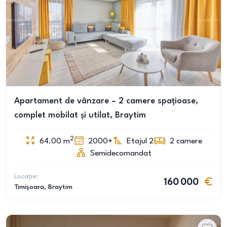
Apartament de vânzare – 2 camere spațioase,
complet mobilat și utilat, Braytim
2
64.00
m
2000+
Etajul 2
2
camere
Semidecomandat
Locație:
160 000
Timișoara
, Braytim