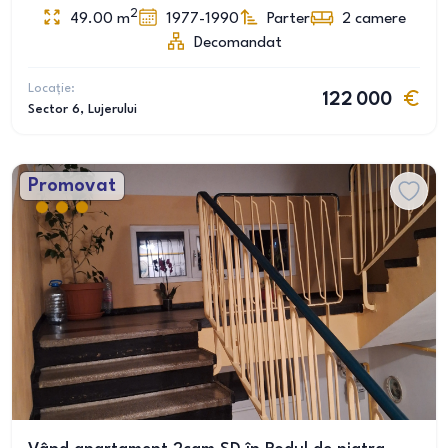
2
49.00
m
1977-1990
Parter
2
camere
Decomandat
Locație:
122 000
Sector 6
, Lujerului
Promovat