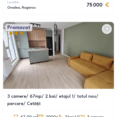
Locație:
75 000
Oradea
, Rogerius
Promovat
3 camere/ 67mp/ 2 bai/ etajul 1/ totul nou/
parcare/ Cetății
2