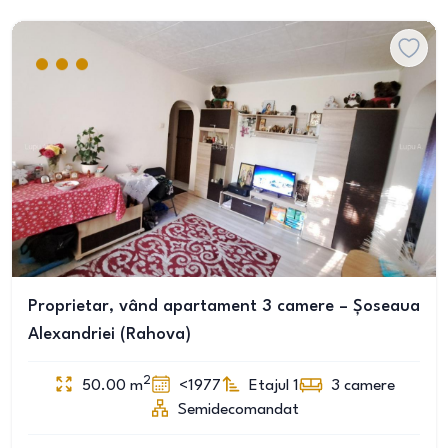
Proprietar, vând apartament 3 camere – Șoseaua
Alexandriei (Rahova)
2
50.00
m
<1977
Etajul 1
3
camere
Semidecomandat