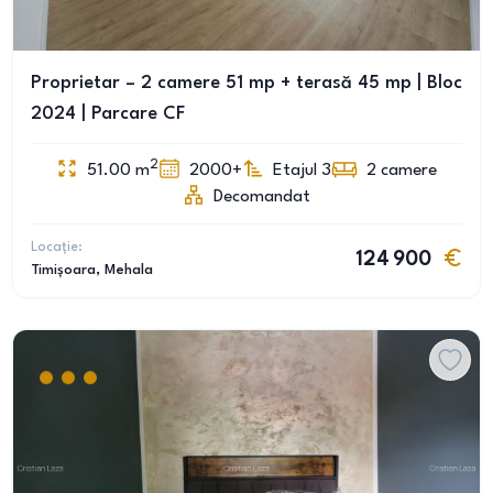
Proprietar – 2 camere 51 mp + terasă 45 mp | Bloc
2024 | Parcare CF
2
51.00
m
2000+
Etajul 3
2
camere
Decomandat
Locație:
124 900
Timișoara
, Mehala