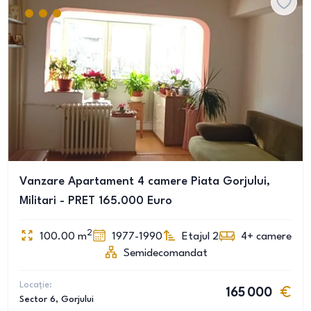
Vanzare Apartament 4 camere Piata Gorjului,
Militari - PRET 165.000 Euro
2
100.00
m
1977-1990
Etajul 2
4+
camere
Semidecomandat
Locație:
165 000
Sector 6
, Gorjului