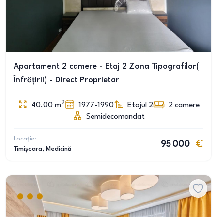
Apartament 2 camere - Etaj 2 Zona Tipografilor(
Înfrățirii) - Direct Proprietar
2
40.00
m
1977-1990
Etajul 2
2
camere
Semidecomandat
Locație:
95 000
Timișoara
, Medicină