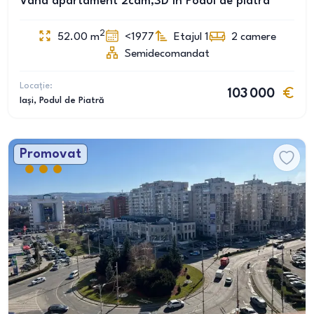
Vând apartament 2cam,SD în Podul de piatra
2
52.00
m
<1977
Etajul 1
2
camere
Semidecomandat
Locație:
103 000
Iași
, Podul de Piatră
Promovat