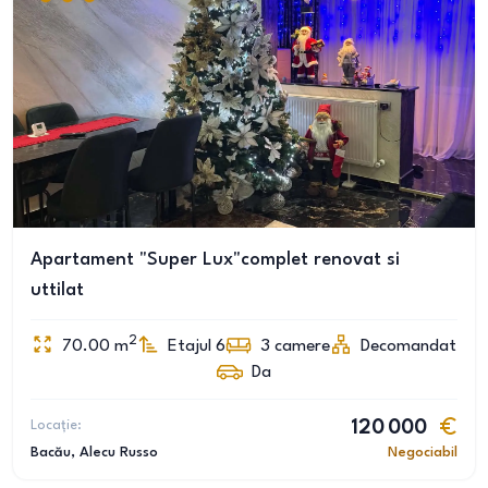
Apartament "Super Lux"complet renovat si
uttilat
2
70.00
m
Etajul 6
3
camere
Decomandat
Da
Locație:
120 000
Bacău
, Alecu Russo
Negociabil