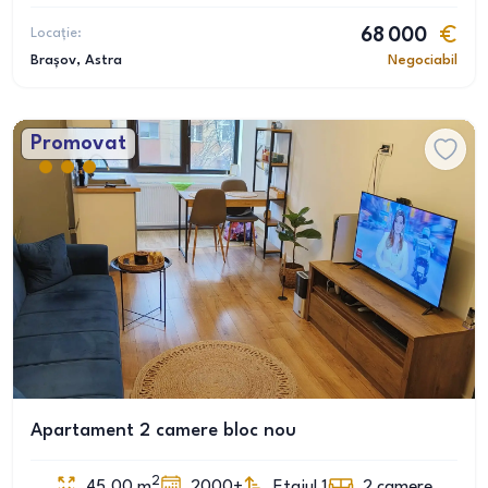
Locație:
68 000
Brașov
, Astra
Negociabil
Promovat
Apartament 2 camere bloc nou
2
45.00
m
2000+
Etajul 1
2
camere