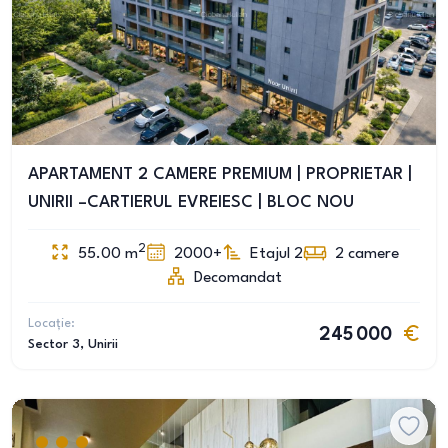
APARTAMENT 2 CAMERE PREMIUM | PROPRIETAR |
UNIRII –CARTIERUL EVREIESC | BLOC NOU
2
55.00
m
2000+
Etajul 2
2
camere
Decomandat
Locație:
245 000
Sector 3
, Unirii