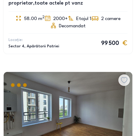
proprietar,toate actele pt vanz
2
58.00
m
2000+
Etajul 1
2
camere
Decomandat
Locație:
99 500
Sector 4
, Apărătorii Patriei