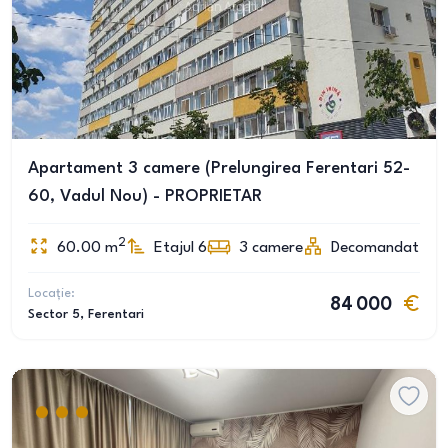
Apartament 3 camere (Prelungirea Ferentari 52-
60, Vadul Nou) - PROPRIETAR
2
60.00
m
Etajul 6
3
camere
Decomandat
Locație:
84 000
Sector 5
, Ferentari