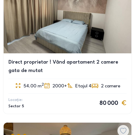
Direct proprietar ! Vând apartament 2 camere
gata de mutat
2
54.00
m
2000+
Etajul 4
2
camere
Locație:
80 000
Sector 5