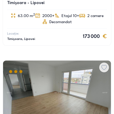
Timișoara - Lipovei
2
63.00
m
2000+
Etajul 10+
2
camere
Decomandat
Locație:
173 000
Timișoara
, Lipovei