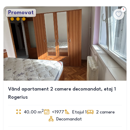
1
Promovat
Vând apartament 2 camere decomandat, etaj 1
Rogerius
2
40.00
m
<1977
Etajul 1
2
camere
Decomandat