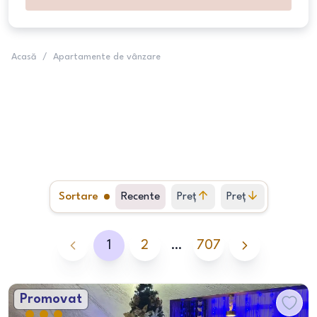
Acasă
/
Apartamente de vânzare
Sortare
Recente
Preț
Preț
crescător
descrescător
1
2
…
707
Promovat