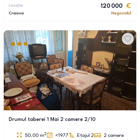
Locație:
120 000
Craiova
Negociabil
Drumul taberei 1 Mai 2 camere 2/10
2
50.00
m
<1977
Etajul 2
2
camere