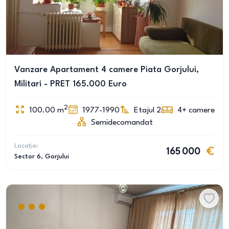
Vanzare Apartament 4 camere Piata Gorjului,
Militari - PRET 165.000 Euro
2
100.00
m
1977-1990
Etajul 2
4+
camere
Semidecomandat
Locație:
165 000
Sector 6
, Gorjului