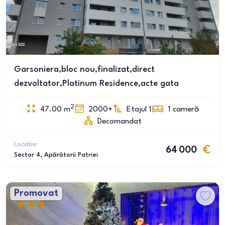
Garsoniera,bloc nou,finalizat,direct
dezvoltator,Platinum Residence,acte gata
2
47.00
m
2000+
Etajul 1
1
cameră
Decomandat
Locație:
64 000
Sector 4
, Apărătorii Patriei
Promovat