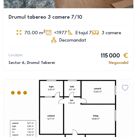
Drumul tabereo 3 camere 7/10
2
70.00
m
<1977
Etajul 7
3
camere
Decomandat
Locație:
115 000
Sector 6
, Drumul Taberei
Negociabil