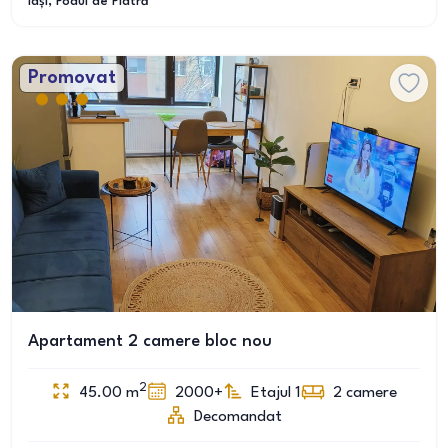
Iași
, Podul de Piatră
Promovat
Apartament 2 camere bloc nou
2
45.00
m
2000+
Etajul 1
2
camere
Decomandat