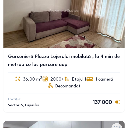
Garsonieră Plazza Lujerului mobilată , la 4 min de
metrou cu loc parcare adp
2
36.00
m
2000+
Etajul 1
1
cameră
Decomandat
Locație:
137 000
Sector 6
, Lujerului