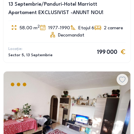
13 Septembrie/Panduri-Hotel Marriott
Apartament EXCLUSIVIST -ANUNT NOU!
2
58.00
m
1977-1990
Etajul 6
2
camere
Decomandat
Locație:
199 000
Sector 5
, 13 Septembrie