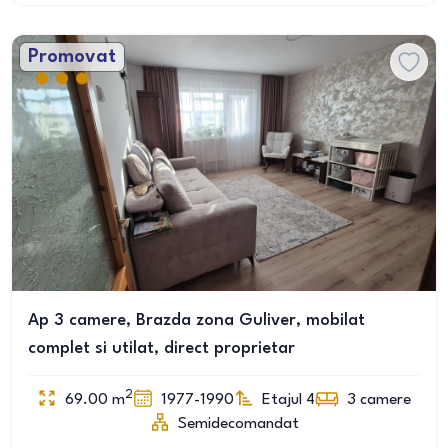
Promovat
Ap 3 camere, Brazda zona Guliver, mobilat
complet si utilat, direct proprietar
2
69.00
m
1977-1990
Etajul 4
3
camere
Semidecomandat