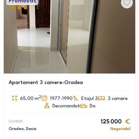
Promovat
Apartament 3 camere-Oradea
2
65.00
m
1977-1990
Etajul 3
3
camere
Decomandat
Da
Locație:
125 000
Oradea
, Dacia
Negociabil