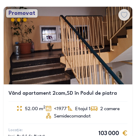
Promovat
Vând apartament 2cam,SD în Podul de piatra
2
52.00
m
<1977
Etajul 1
2
camere
Semidecomandat
Locație:
103 000