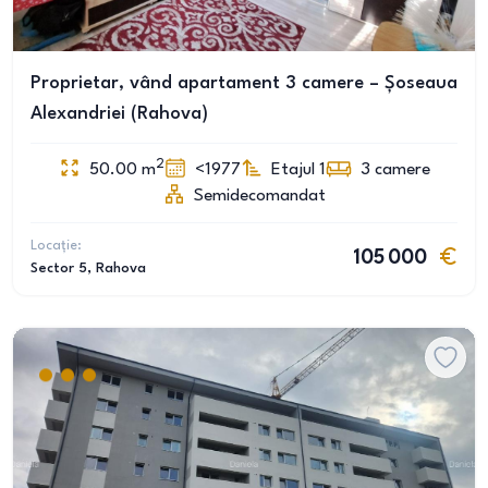
Proprietar, vând apartament 3 camere – Șoseaua
Alexandriei (Rahova)
2
50.00
m
<1977
Etajul 1
3
camere
Semidecomandat
Locație:
105 000
Sector 5
, Rahova