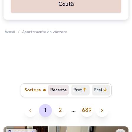
Caută
Acasă
/
Apartamente de vânzare
Sortare
Recente
Preț
Preț
crescător
descrescător
1
2
…
689