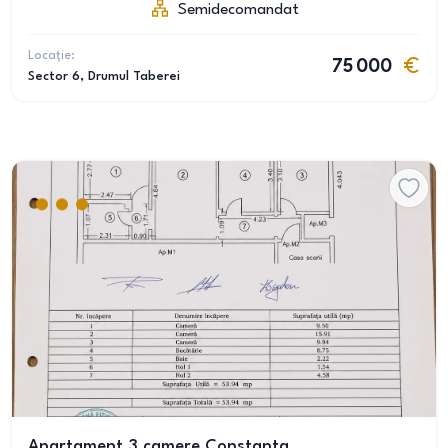
Semidecomandat
Locație:
75 000
Sector 6
, Drumul Taberei
Apartament 3 camere Constanta