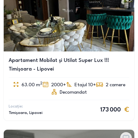
Apartament Mobilat și Utilat Super Lux !!!
Timișoara - Lipovei
2
63.00
m
2000+
Etajul 10+
2
camere
Decomandat
Locație:
173 000
Timișoara
, Lipovei