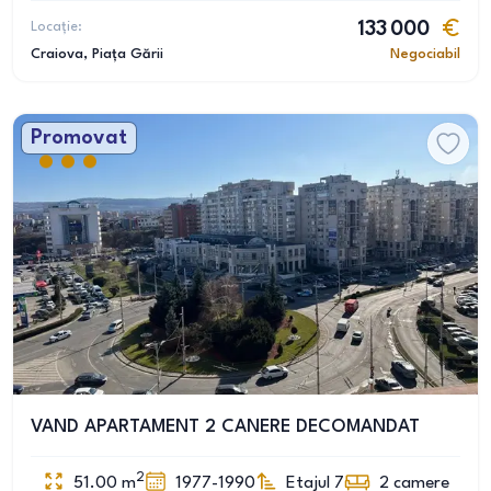
Locație:
133 000
Craiova
, Piața Gării
Negociabil
Promovat
VAND APARTAMENT 2 CANERE DECOMANDAT
2
51.00
m
1977-1990
Etajul 7
2
camere