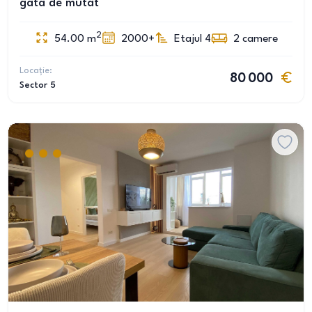
gata de mutat
2
54.00
m
2000+
Etajul 4
2
camere
Locație:
80 000
Sector 5