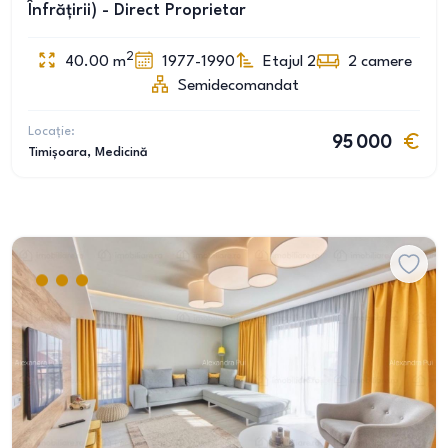
Înfrățirii) - Direct Proprietar
2
40.00
m
1977-1990
Etajul 2
2
camere
Semidecomandat
Locație:
95 000
Timișoara
, Medicină