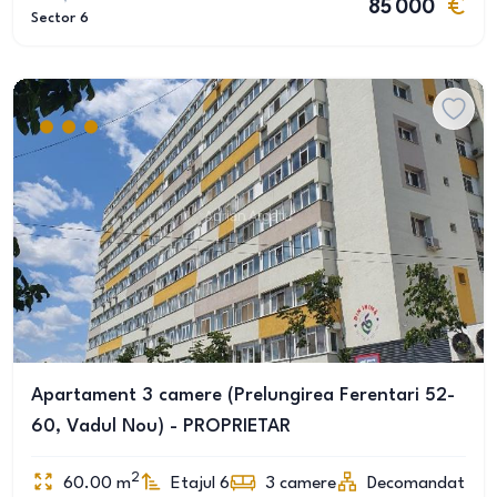
85 000
Sector 6
Apartament 3 camere (Prelungirea Ferentari 52-
60, Vadul Nou) - PROPRIETAR
2
60.00
m
Etajul 6
3
camere
Decomandat