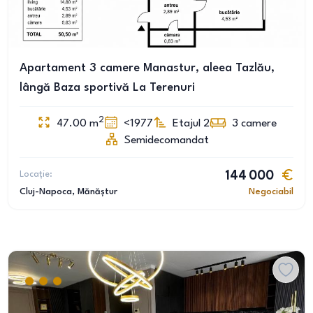
Apartament 3 camere Manastur, aleea Tazlău,
lângă Baza sportivă La Terenuri
2
47.00
m
<1977
Etajul 2
3
camere
Semidecomandat
Locație:
144 000
Cluj-Napoca
, Mănăștur
Negociabil