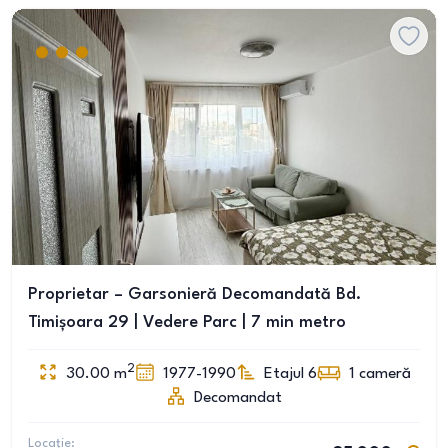
Proprietar – Garsonieră Decomandată Bd.
Timișoara 29 | Vedere Parc | 7 min metro
2
30.00
m
1977-1990
Etajul 6
1
cameră
Decomandat
Locație: