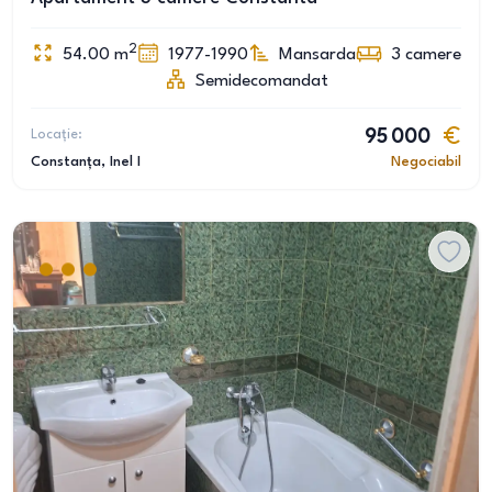
2
54.00
m
1977-1990
Mansarda
3
camere
Semidecomandat
Locație:
95 000
Constanța
, Inel I
Negociabil