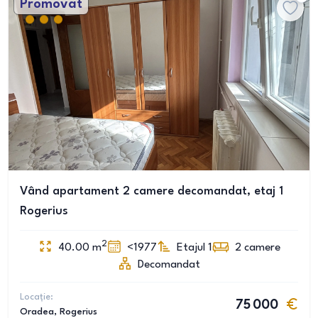
Promovat
Vând apartament 2 camere decomandat, etaj 1
Rogerius
2
40.00
m
<1977
Etajul 1
2
camere
Decomandat
Locație:
75 000
Oradea
, Rogerius