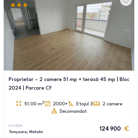
Proprietar – 2 camere 51 mp + terasă 45 mp | Bloc
2024 | Parcare CF
2
51.00
m
2000+
Etajul 3
2
camere
Decomandat
Locație:
124 900
Timișoara
, Mehala