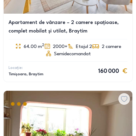
Apartament de vânzare – 2 camere spațioase,
complet mobilat și utilat, Braytim
2
64.00
m
2000+
Etajul 2
2
camere
Semidecomandat
Locație:
160 000
Timișoara
, Braytim