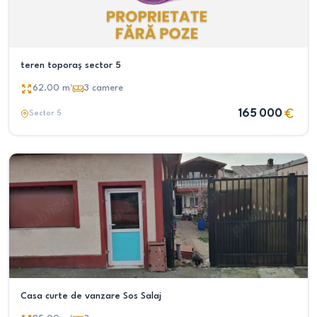
teren toporaș sector 5
62.00
m²
3
camere
165 000
Sector 5
Casa curte de vanzare Sos Salaj