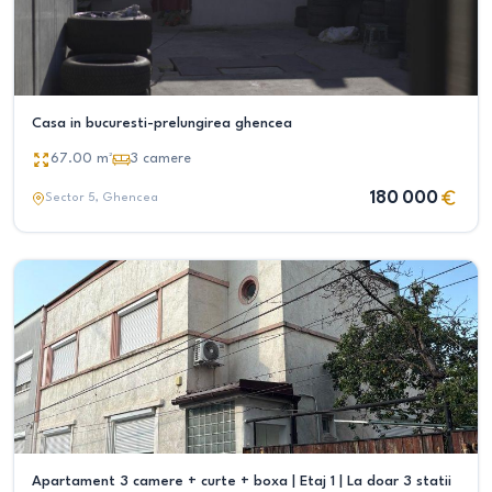
Casa in bucuresti-prelungirea ghencea
67.00
m²
3
camere
180 000
Sector 5
, Ghencea
Apartament 3 camere + curte + boxa | Etaj 1 | La doar 3 statii