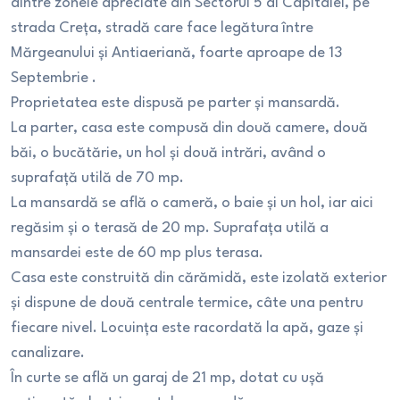
dintre zonele apreciate din Sectorul 5 al Capitalei, pe
strada Creța, stradă care face legătura între
Mărgeanului și Antiaeriană, foarte aproape de 13
Septembrie .
Proprietatea este dispusă pe parter și mansardă.
La parter, casa este compusă din două camere, două
băi, o bucătărie, un hol și două intrări, având o
suprafață utilă de 70 mp.
La mansardă se află o cameră, o baie și un hol, iar aici
regăsim și o terasă de 20 mp. Suprafața utilă a
mansardei este de 60 mp plus terasa.
Casa este construită din cărămidă, este izolată exterior
și dispune de două centrale termice, câte una pentru
fiecare nivel. Locuința este racordată la apă, gaze și
canalizare.
În curte se află un garaj de 21 mp, dotat cu ușă