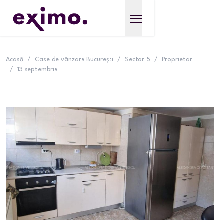
Acasă
/
Case de vânzare București
/
Sector 5
/
Proprietar
/
13 septembrie