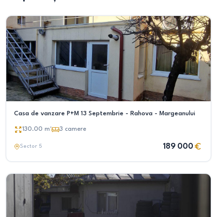
Casa de vanzare P+M 13 Septembrie - Rahova - Margeanului
130.00
m²
3
camere
189 000
Sector 5