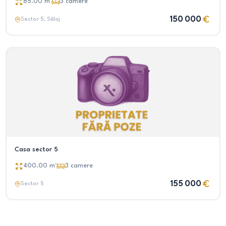
85.00
m²
3
camere
150 000
Sector 5
, Sălaj
Casa sector 5
400.00
m²
3
camere
155 000
Sector 5