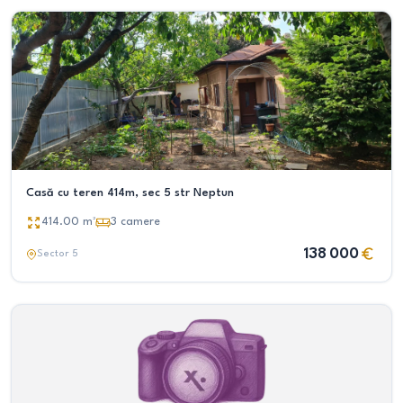
Casă cu teren 414m, sec 5 str Neptun
414.00
m²
3
camere
138 000
Sector 5