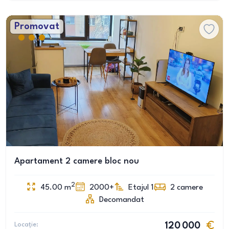
Promovat
Apartament 2 camere bloc nou
2
45.00
m
2000+
Etajul 1
2
camere
Decomandat
Locație:
120 000