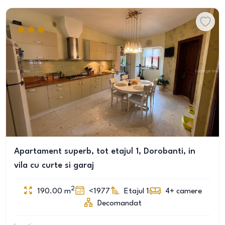
Apartament superb, tot etajul 1, Dorobanti, in
vila cu curte si garaj
2
190.00
m
<1977
Etajul 1
4+
camere
Decomandat