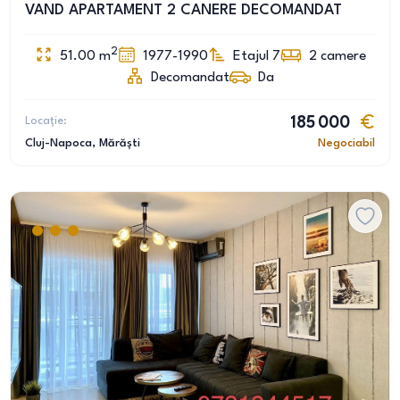
VAND APARTAMENT 2 CANERE DECOMANDAT
2
51.00
m
1977-1990
Etajul 7
2
camere
Decomandat
Da
Locație:
185 000
Cluj-Napoca
, Mărăști
Negociabil