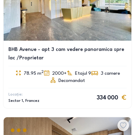
BHB Avenue - apt 3 cam vedere panoramica spre
lac /Proprietar
2
78.95
m
2000+
Etajul 9
3
camere
Decomandat
Locație:
334 000
Sector 1
, Francez