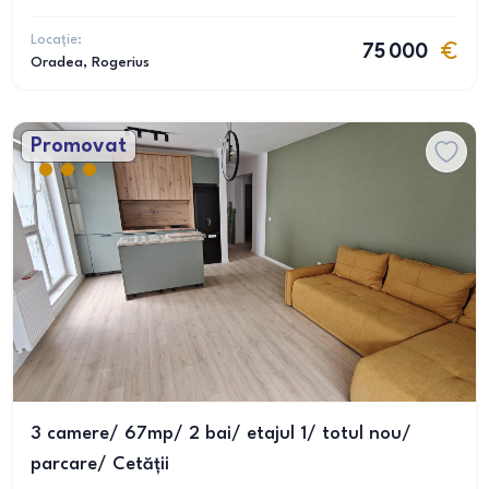
Locație:
75 000
Oradea
, Rogerius
Promovat
3 camere/ 67mp/ 2 bai/ etajul 1/ totul nou/
parcare/ Cetății