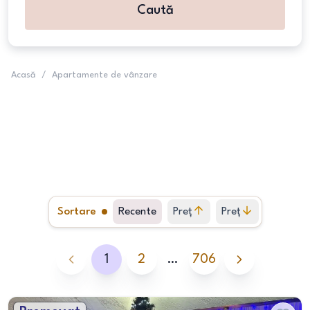
Caută
Acasă
/
Apartamente de vânzare
Sortare
Recente
Preț
Preț
crescător
descrescător
1
2
…
706