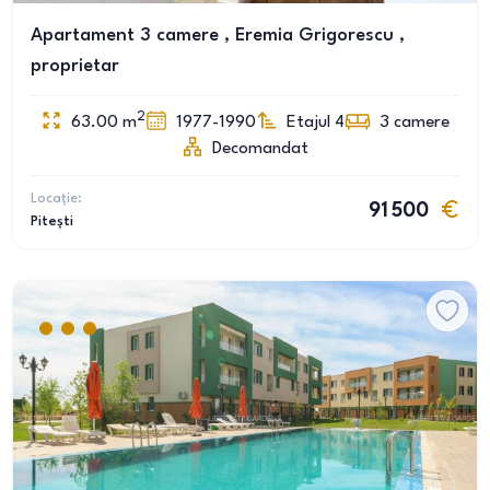
Apartament 3 camere , Eremia Grigorescu ,
proprietar
2
63.00
m
1977-1990
Etajul 4
3
camere
Decomandat
Locație:
91 500
Pitești