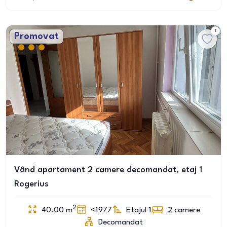
1
Promovat
Vând apartament 2 camere decomandat, etaj 1
Rogerius
2
40.00
m
<1977
Etajul 1
2
camere
Decomandat