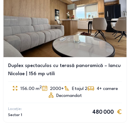
Duplex spectaculos cu terasă panoramică – Iancu
Nicolae | 156 mp utili
2
156.00
m
2000+
Etajul 2
4+
camere
Decomandat
Locație:
480 000
Sector 1