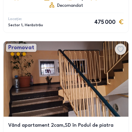
Decomandat
Locație:
475 000
Sector 1
, Herăstrău
Promovat
Vând apartament 2cam,SD în Podul de piatra