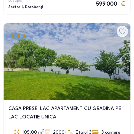
Locație:
599 000
Sector 1
, Dorobanți
CASA PRESEI LAC APARTAMENT CU GRADINA PE
LAC LOCATIE UNICA
2
105.00
m
2000+
Etajul 3
3
camere