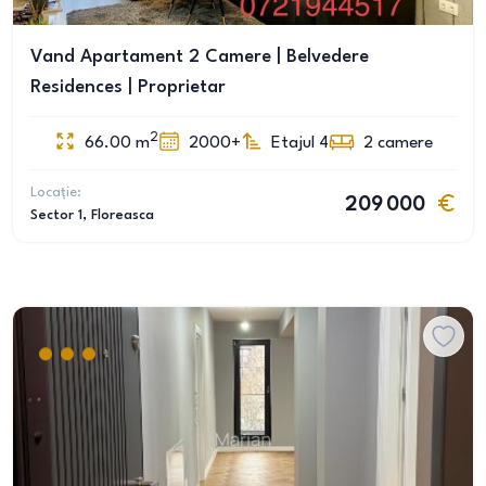
Vand Apartament 2 Camere | Belvedere
Residences | Proprietar
2
66.00
m
2000+
Etajul 4
2
camere
Locație:
209 000
Sector 1
, Floreasca