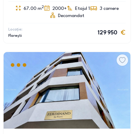
2
67.00
m
2000+
Etajul 1
3
camere
Decomandat
Locație:
129 950
Florești