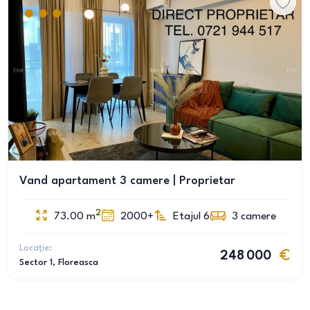
Vand apartament 3 camere | Proprietar
2
73.00
m
2000+
Etajul 6
3
camere
Locație:
248 000
Sector 1
, Floreasca