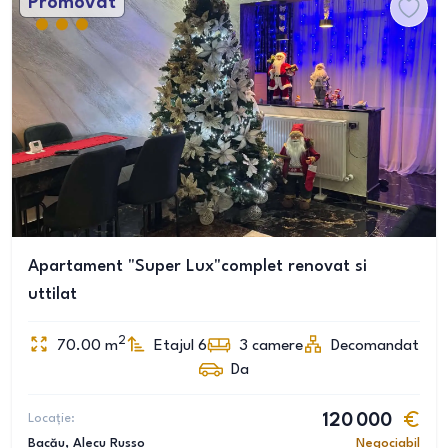
Promovat
Apartament "Super Lux"complet renovat si
uttilat
2
70.00
m
Etajul 6
3
camere
Decomandat
Da
Locație:
120 000
Bacău
, Alecu Russo
Negociabil