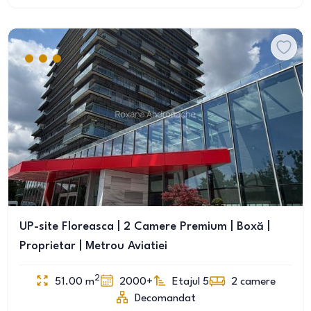
UP-site Floreasca | 2 Camere Premium | Boxă |
Proprietar | Metrou Aviatiei
2
51.00
m
2000+
Etajul 5
2
camere
Decomandat