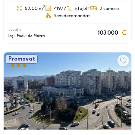
2
52.00
m
<1977
Etajul 1
2
camere
Semidecomandat
Locație:
103 000
Iași
, Podul de Piatră
Promovat