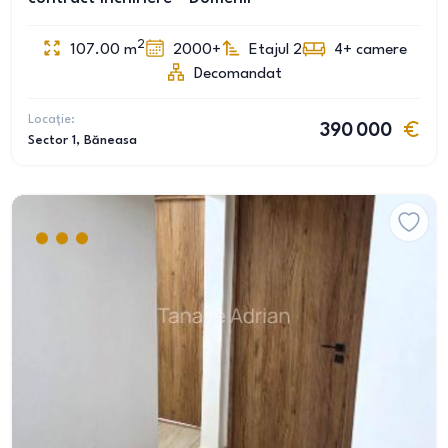
2
107.00
m
2000+
Etajul 2
4+
camere
Decomandat
Locație:
390 000
Sector 1
, Băneasa