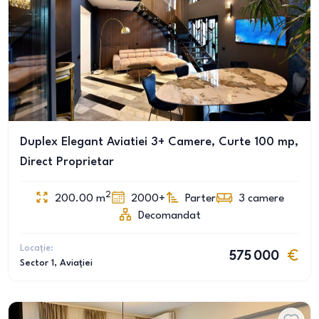
Duplex Elegant Aviatiei 3+ Camere, Curte 100 mp,
Direct Proprietar
2
200.00
m
2000+
Parter
3
camere
Decomandat
Locație:
575 000
Sector 1
, Aviației