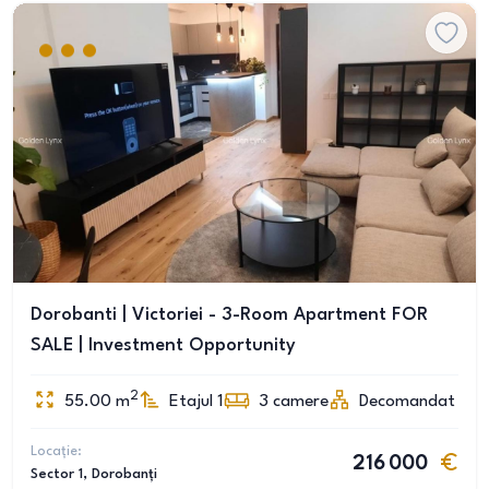
Dorobanti | Victoriei - 3-Room Apartment FOR
SALE | Investment Opportunity
2
55.00
m
Etajul 1
3
camere
Decomandat
Locație:
216 000
Sector 1
, Dorobanți