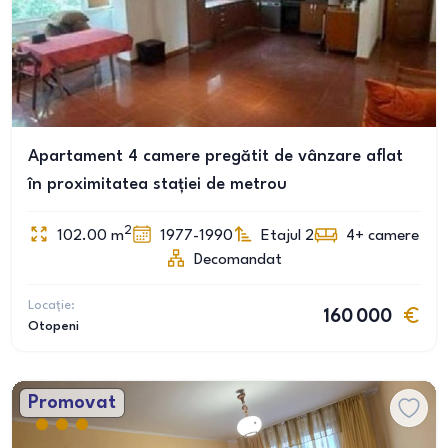
Apartament 4 camere pregătit de vânzare aflat
în proximitatea stației de metrou
2
102.00
m
1977-1990
Etajul 2
4+
camere
Decomandat
Locație:
160 000
Otopeni
Promovat