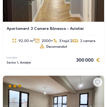
Apartament 3 Camere Băneasa - Aviatiei
2
92.00
m
2000+
Etajul 2
3
camere
Decomandat
Locație:
300 000
Sector 1
, Aviației