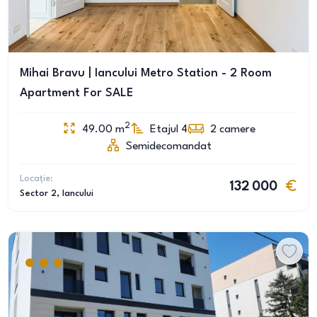
Mihai Bravu | Iancului Metro Station - 2 Room
Apartment For SALE
2
49.00
m
Etajul 4
2
camere
Semidecomandat
Locație:
132 000
Sector 2
, Iancului