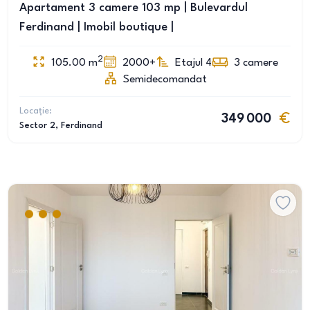
Apartament 3 camere 103 mp | Bulevardul
Ferdinand | Imobil boutique |
2
105.00
m
2000+
Etajul 4
3
camere
Semidecomandat
Locație:
349 000
Sector 2
, Ferdinand