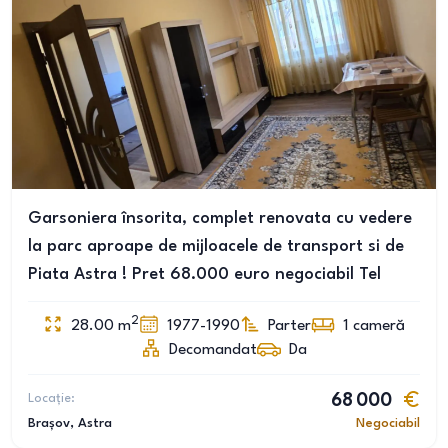
Garsoniera însorita, complet renovata cu vedere
la parc aproape de mijloacele de transport si de
Piata Astra ! Pret 68.000 euro negociabil Tel
2
28.00
m
1977-1990
Parter
1
cameră
Decomandat
Da
Locație:
68 000
Brașov
, Astra
Negociabil