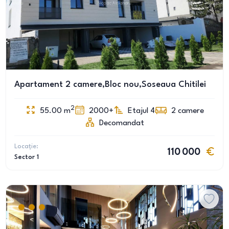
Apartament 2 camere,Bloc nou,Soseaua Chitilei
2
55.00
m
2000+
Etajul 4
2
camere
Decomandat
Locație:
110 000
Sector 1