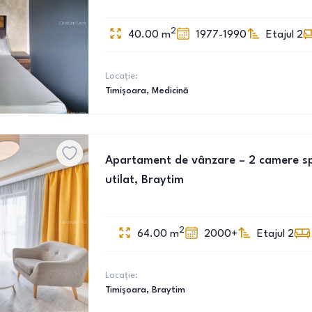
2
40.00
m
1977-1990
Etajul 2
Locație:
Timișoara
, Medicină
Apartament de vânzare – 2 camere spa
utilat, Braytim
2
64.00
m
2000+
Etajul 2
Locație:
Timișoara
, Braytim