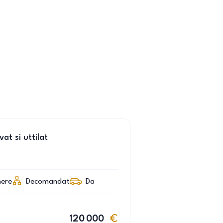
t si uttilat
ere
Decomandat
Da
120 000