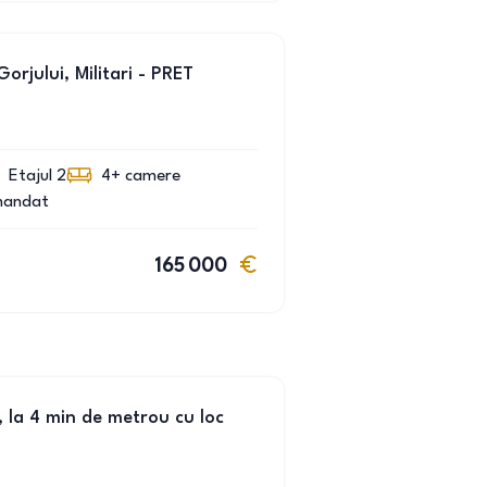
rjului, Militari - PRET
Etajul 2
4+
camere
mandat
165 000
, la 4 min de metrou cu loc