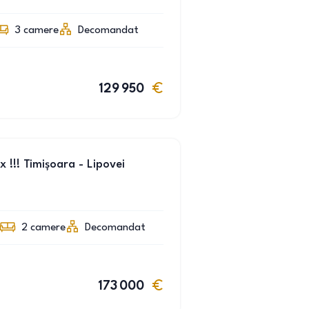
3
camere
Decomandat
129 950
 !!! Timișoara - Lipovei
2
camere
Decomandat
173 000