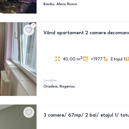
Bacău
, Alecu Russo
1
Vând apartament 2 camere decomanda
2
40.00
m
<1977
Etajul 1
Locație:
Oradea
, Rogerius
3 camere/ 67mp/ 2 bai/ etajul 1/ totu