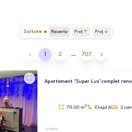
Sortare
Recente
Preț
Preț
crescător
descrescător
1
2
…
707
Apartament "Super Lux"complet renova
2
70.00
m
Etajul 6
3
cam
Locație: