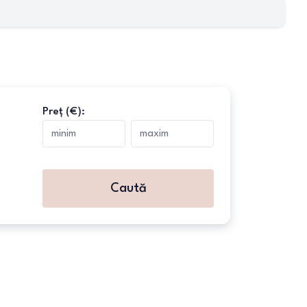
Preț (€):
Caută