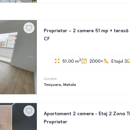
Proprietar – 2 camere 51 mp + terasă 
CF
2
51.00
m
2000+
Etajul 3
Locație:
Timișoara
, Mehala
Apartament 2 camere - Etaj 2 Zona Tipo
Proprietar