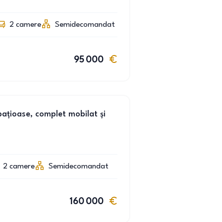
2
camere
Semidecomandat
95 000
țioase, complet mobilat și
2
camere
Semidecomandat
160 000