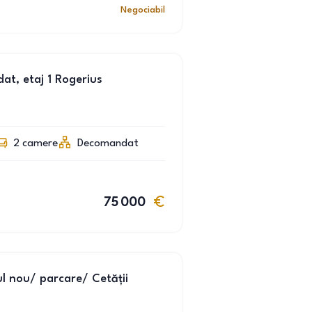
Negociabil
t, etaj 1 Rogerius
2
camere
Decomandat
75 000
l nou/ parcare/ Cetății