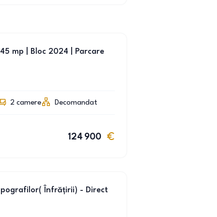
45 mp | Bloc 2024 | Parcare
2
camere
Decomandat
124 900
grafilor( Înfrățirii) - Direct