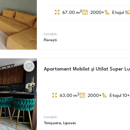
2
67.00
m
2000+
Etajul 1
Locație:
Florești
Apartament Mobilat și Utilat Super Lux
2
63.00
m
2000+
Etajul 10+
Locație:
Timișoara
, Lipovei