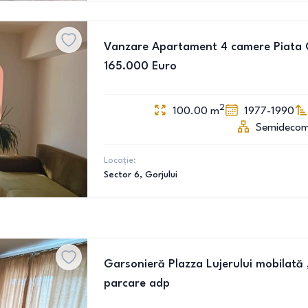
Vanzare Apartament 4 camere Piata Go
165.000 Euro
2
100.00
m
1977-1990
Semideco
Locație:
Sector 6
, Gorjului
Garsonieră Plazza Lujerului mobilată 
parcare adp