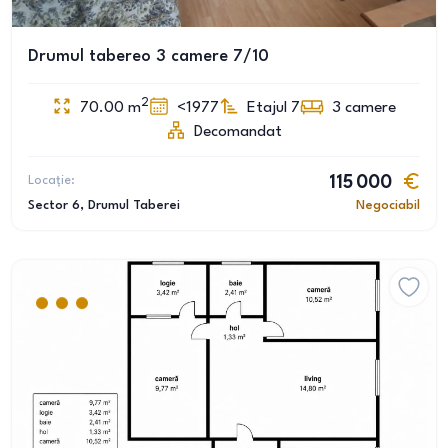
Drumul tabereo 3 camere 7/10
2
70.00
m
<1977
Etajul 7
3
camere
Decomandat
Locație:
115 000
Sector 6
, Drumul Taberei
Negociabil