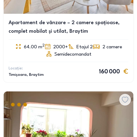
Apartament de vânzare – 2 camere spațioase,
complet mobilat și utilat, Braytim
2
64.00
m
2000+
Etajul 2
2
camere
Semidecomandat
Locație:
160 000
Timișoara
, Braytim