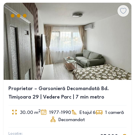
Proprietar – Garsonieră Decomandată Bd.
Timișoara 29 | Vedere Parc | 7 min metro
2
30.00
m
1977-1990
Etajul 6
1
cameră
Decomandat
Locație: