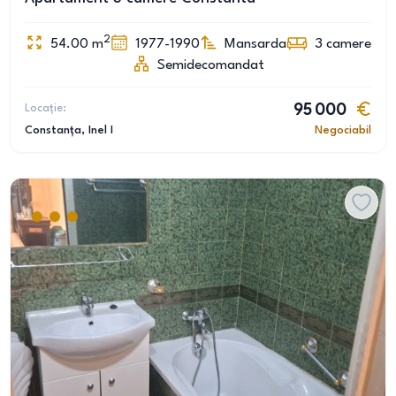
2
54.00
m
1977-1990
Mansarda
3
camere
Semidecomandat
Locație:
95 000
Constanța
, Inel I
Negociabil