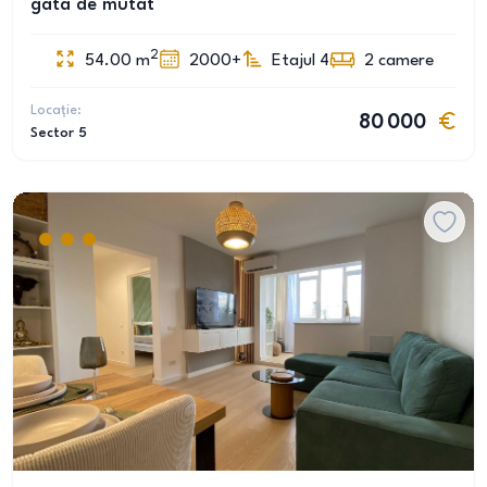
gata de mutat
2
54.00
m
2000+
Etajul 4
2
camere
Locație:
80 000
Sector 5