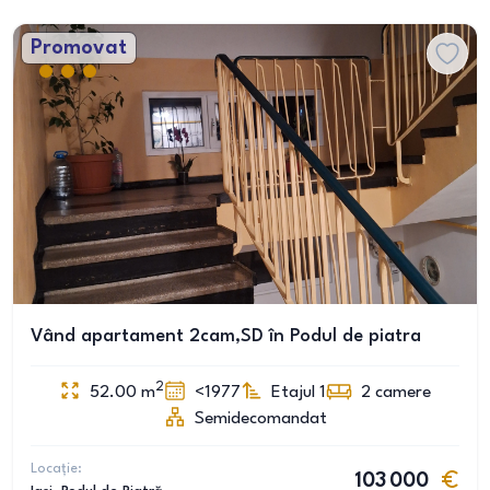
Promovat
Vând apartament 2cam,SD în Podul de piatra
2
52.00
m
<1977
Etajul 1
2
camere
Semidecomandat
Locație:
103 000