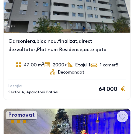
Garsoniera,bloc nou,finalizat,direct
dezvoltator,Platinum Residence,acte gata
2
47.00
m
2000+
Etajul 1
1
cameră
Decomandat
Locație:
64 000
Sector 4
, Apărătorii Patriei
Promovat