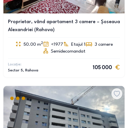
Proprietar, vând apartament 3 camere – Șoseaua
Alexandriei (Rahova)
2
50.00
m
<1977
Etajul 1
3
camere
Semidecomandat
Locație:
105 000
Sector 5
, Rahova