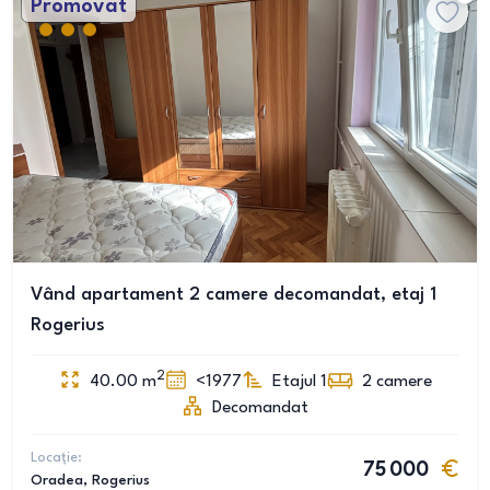
Promovat
Vând apartament 2 camere decomandat, etaj 1
Rogerius
2
40.00
m
<1977
Etajul 1
2
camere
Decomandat
Locație:
75 000
Oradea
, Rogerius