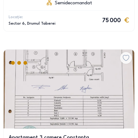
Semidecomandat
Locație:
75 000
Sector 6
, Drumul Taberei
Apartament 3 camere Constanta