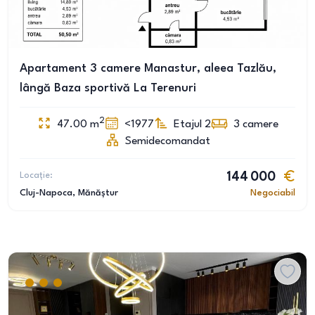
Apartament 3 camere Manastur, aleea Tazlău,
lângă Baza sportivă La Terenuri
2
47.00
m
<1977
Etajul 2
3
camere
Semidecomandat
Locație:
144 000
Cluj-Napoca
, Mănăștur
Negociabil