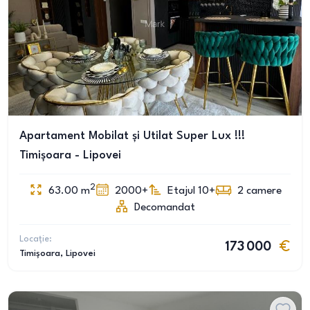
Apartament Mobilat și Utilat Super Lux !!!
Timișoara - Lipovei
2
63.00
m
2000+
Etajul 10+
2
camere
Decomandat
Locație:
173 000
Timișoara
, Lipovei