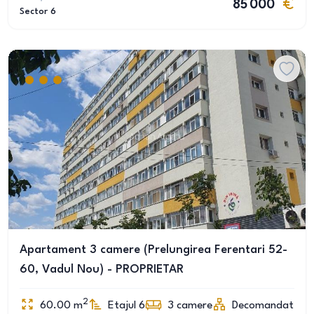
85 000
Sector 6
Apartament 3 camere (Prelungirea Ferentari 52-
60, Vadul Nou) - PROPRIETAR
2
60.00
m
Etajul 6
3
camere
Decomandat