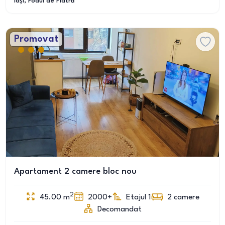
Iași
, Podul de Piatră
Promovat
Apartament 2 camere bloc nou
2
45.00
m
2000+
Etajul 1
2
camere
Decomandat