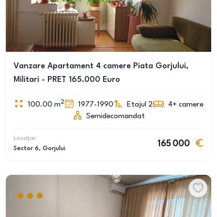
Vanzare Apartament 4 camere Piata Gorjului,
Militari - PRET 165.000 Euro
2
100.00
m
1977-1990
Etajul 2
4+
camere
Semidecomandat
Locație:
165 000
Sector 6
, Gorjului