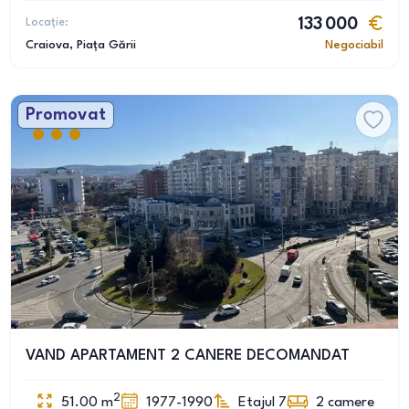
Locație:
133 000
Craiova
, Piața Gării
Negociabil
Promovat
VAND APARTAMENT 2 CANERE DECOMANDAT
2
51.00
m
1977-1990
Etajul 7
2
camere