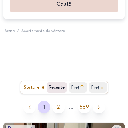
Caută
Acasă
/
Apartamente de vânzare
Sortare
Recente
Preț
Preț
crescător
descrescător
1
2
…
689