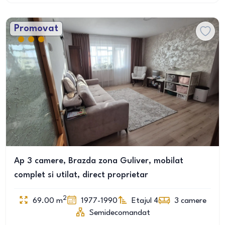
Promovat
Ap 3 camere, Brazda zona Guliver, mobilat
complet si utilat, direct proprietar
2
69.00
m
1977-1990
Etajul 4
3
camere
Semidecomandat