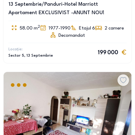
13 Septembrie/Panduri-Hotel Marriott
Apartament EXCLUSIVIST -ANUNT NOU!
2
58.00
m
1977-1990
Etajul 6
2
camere
Decomandat
Locație:
199 000
Sector 5
, 13 Septembrie