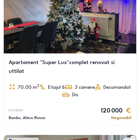
Apartament "Super Lux"complet renovat si
uttilat
2
70.00
m
Etajul 6
3
camere
Decomandat
Da
Locație:
120 000
Bacău
, Alecu Russo
Negociabil
1