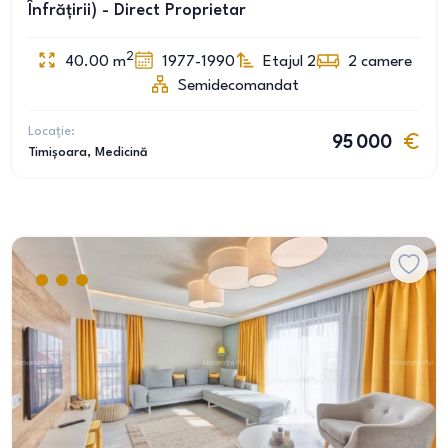
Înfrățirii) - Direct Proprietar
2
40.00
m
1977-1990
Etajul 2
2
camere
Semidecomandat
Locație:
95 000
Timișoara
, Medicină