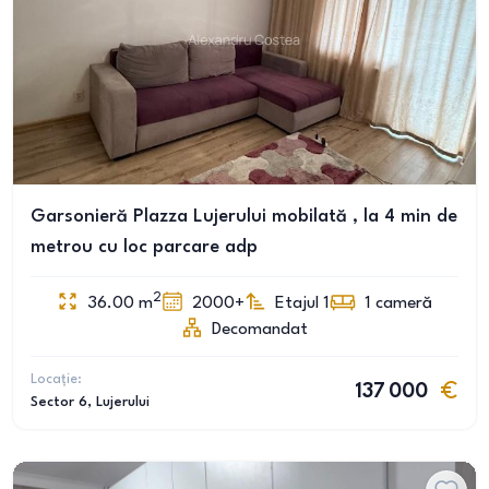
Garsonieră Plazza Lujerului mobilată , la 4 min de
metrou cu loc parcare adp
2
36.00
m
2000+
Etajul 1
1
cameră
Decomandat
Locație:
137 000
Sector 6
, Lujerului