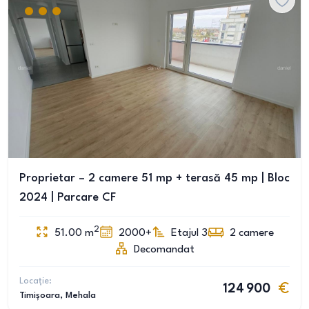
Proprietar – 2 camere 51 mp + terasă 45 mp | Bloc
2024 | Parcare CF
2
51.00
m
2000+
Etajul 3
2
camere
Decomandat
Locație:
124 900
Timișoara
, Mehala