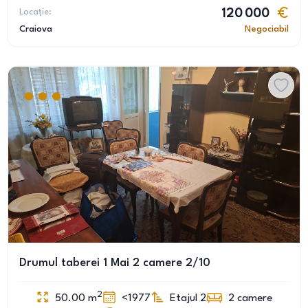
Locație:
120 000
Craiova
Negociabil
Drumul taberei 1 Mai 2 camere 2/10
2
50.00
m
<1977
Etajul 2
2
camere