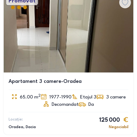
Promovat
Apartament 3 camere-Oradea
2
65.00
m
1977-1990
Etajul 3
3
camere
Decomandat
Da
Locație:
125 000
Oradea
, Dacia
Negociabil