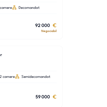
camere
Decomandat
92 000
Negociabil
er
2
camere
Semidecomandat
59 000