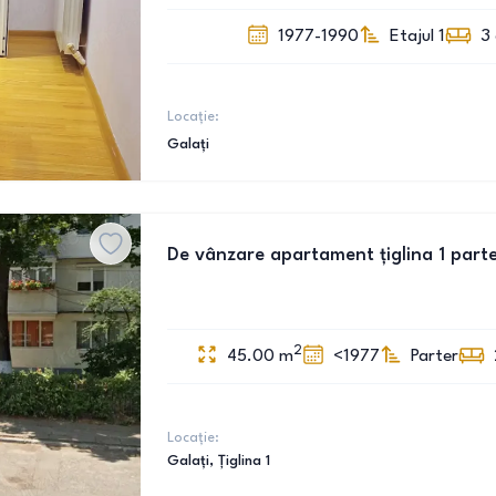
1977-1990
Etajul 1
3
Locație:
Galați
De vânzare apartament țiglina 1 part
2
45.00
m
<1977
Parter
Locație:
Galați
, Țiglina 1