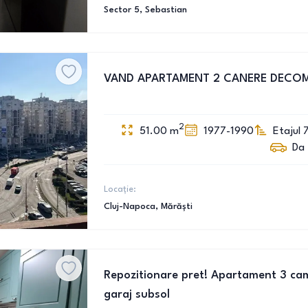
Sector 5
, Sebastian
VAND APARTAMENT 2 CANERE DECO
2
51.00
m
1977-1990
Etajul 
Da
Locație:
Cluj-Napoca
, Mărăști
Repozitionare pret! Apartament 3 cam
garaj subsol