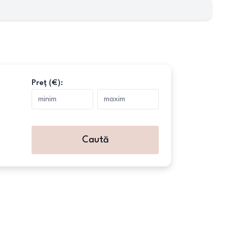
Preț (€):
Caută