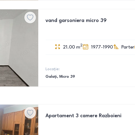
vand garsoniera micro 39
2
21.00
m
1977-1990
Parter
Locație:
Galați
, Micro 39
Apartament 3 camere Razboieni