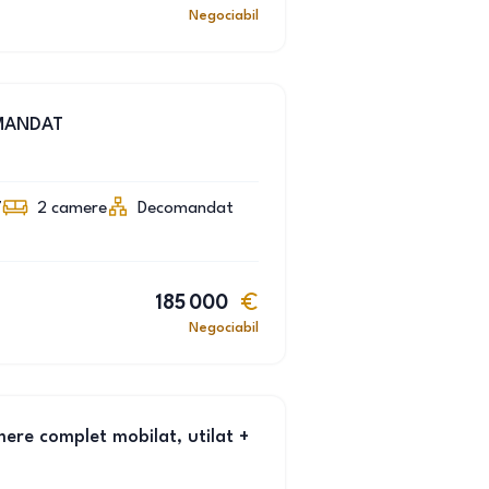
Negociabil
MANDAT
7
2
camere
Decomandat
185 000
Negociabil
ere complet mobilat, utilat +