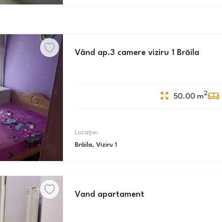
Vând ap.3 camere viziru 1 Brăila
2
50.00
m
Locație:
Brăila
, Viziru 1
Vand apartament