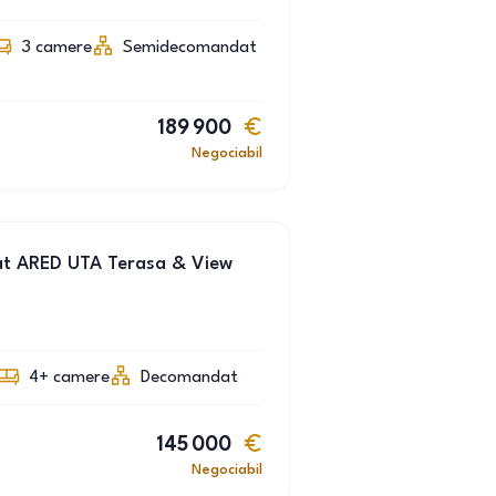
3
camere
Semidecomandat
189 900
Negociabil
t ARED UTA Terasa & View
4+
camere
Decomandat
145 000
Negociabil