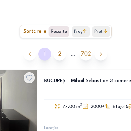
Sortare
Recente
Preț
Preț
crescător
descrescător
1
2
…
702
BUCUREȘTI Mihail Sebastian 3 camere
2
77.00
m
2000+
Etajul 5
Locație: