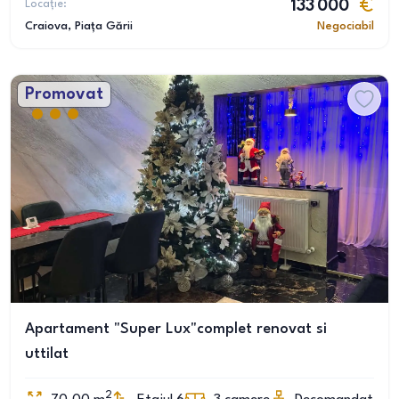
Locație:
133 000
Craiova
, Piața Gării
Negociabil
Promovat
Apartament "Super Lux"complet renovat si
uttilat
2