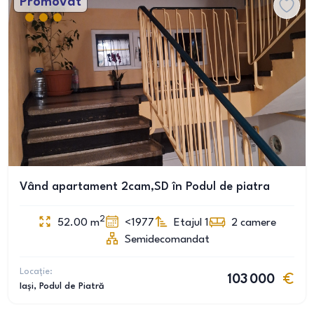
Promovat
Vând apartament 2cam,SD în Podul de piatra
2
52.00
m
<1977
Etajul 1
2
camere
Semidecomandat
Locație:
103 000
Iași
, Podul de Piatră