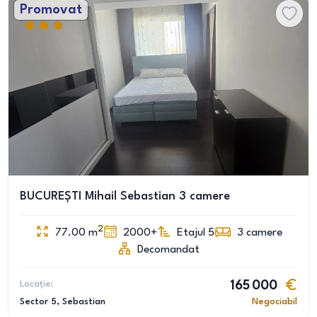
Promovat
BUCUREȘTI Mihail Sebastian 3 camere
2
77.00
m
2000+
Etajul 5
3
camere
Decomandat
Locație:
165 000
Sector 5
, Sebastian
Negociabil