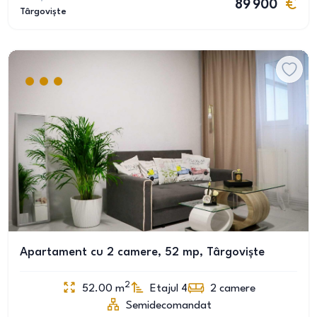
89 900
Târgoviște
Apartament cu 2 camere, 52 mp, Târgoviște
2
52.00
m
Etajul 4
2
camere
Semidecomandat