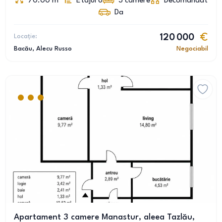
70.00
m
Etajul 6
3
camere
Decomandat
Da
Locație:
120 000
Bacău
, Alecu Russo
Negociabil
Apartament 3 camere Manastur, aleea Tazlău,