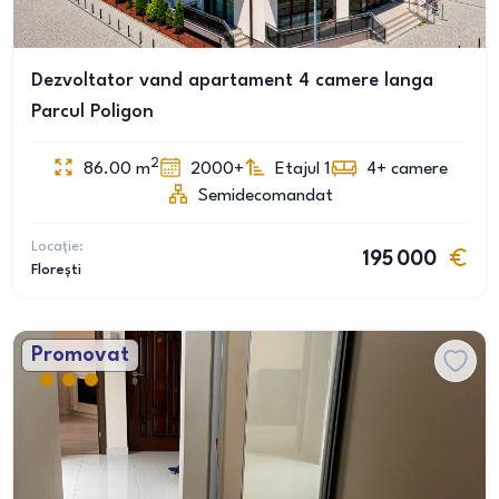
Dezvoltator vand apartament 4 camere langa
Parcul Poligon
2
86.00
m
2000+
Etajul 1
4+
camere
Semidecomandat
Locație:
195 000
Florești
Promovat