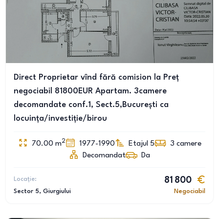
Direct Proprietar vînd fără comision la Preț
negociabil 81800EUR Apartam. 3camere
decomandate conf.1, Sect.5,București ca
locuința/investiție/birou
2
70.00
m
1977-1990
Etajul 5
3
camere
Decomandat
Da
Locație:
81 800
Sector 5
, Giurgiului
Negociabil