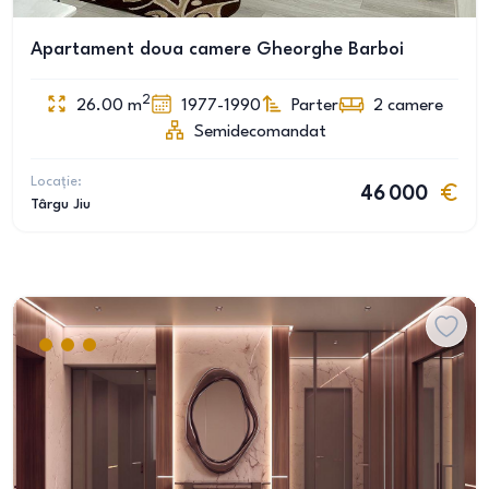
Apartament doua camere Gheorghe Barboi
2
26.00
m
1977-1990
Parter
2
camere
Semidecomandat
Locație:
46 000
Târgu Jiu