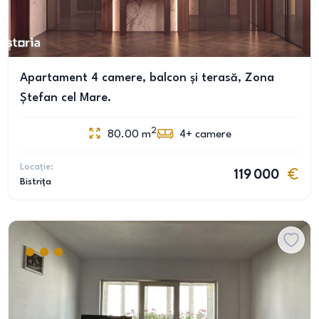
Apartament 4 camere, balcon și terasă, Zona
Ștefan cel Mare.
2
80.00
m
4+
camere
Locație:
119 000
Bistrița