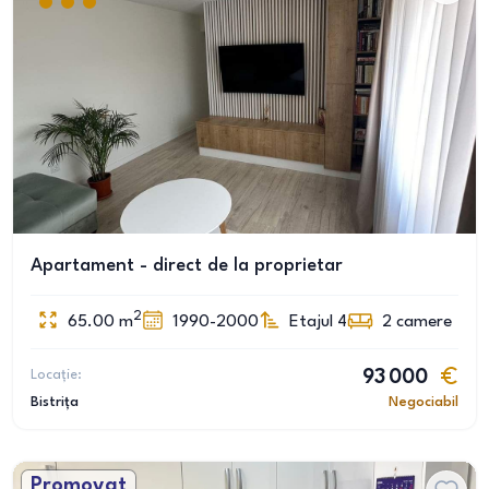
Apartament - direct de la proprietar
2
65.00
m
1990-2000
Etajul 4
2
camere
Locație:
93 000
Bistrița
Negociabil
Promovat