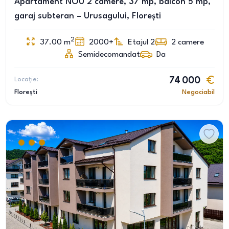
Apartament NOU 2 camere, 37 mp, balcon 5 mp,
garaj subteran – Urusagului, Florești
2
37.00
m
2000+
Etajul 2
2
camere
Semidecomandat
Da
Locație:
74 000
Florești
Negociabil