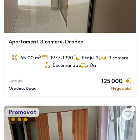
Apartament 3 camere-Oradea
2
65.00
m
1977-1990
Etajul 3
3
camere
Decomandat
Da
Locație:
125 000
Oradea
, Dacia
Negociabil
1
Promovat