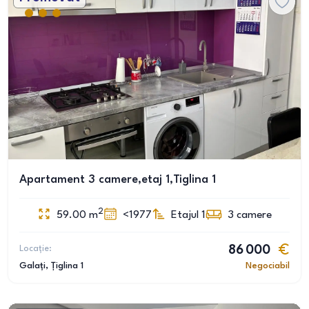
Apartament 3 camere,etaj 1,Tiglina 1
2
59.00
m
<1977
Etajul 1
3
camere
Locație:
86 000
Galați
, Țiglina 1
Negociabil