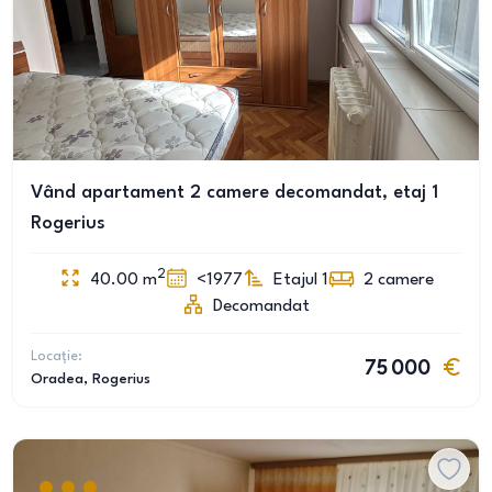
Vând apartament 2 camere decomandat, etaj 1
Rogerius
2
40.00
m
<1977
Etajul 1
2
camere
Decomandat
Locație:
75 000
Oradea
, Rogerius