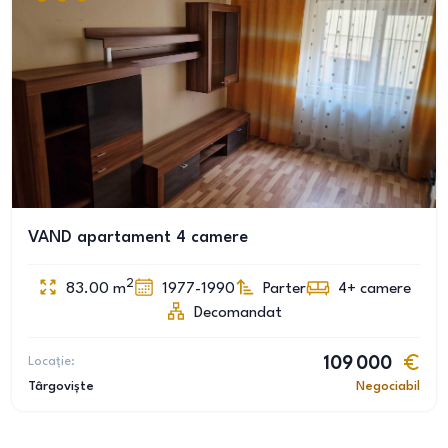
VAND apartament 4 camere
2
83.00
m
1977-1990
Parter
4+
camere
Decomandat
Locație:
109 000
Târgoviște
Negociabil