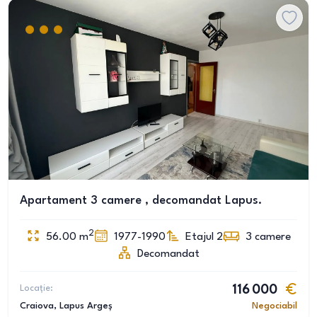
Apartament 3 camere , decomandat Lapus.
2
56.00
m
1977-1990
Etajul 2
3
camere
Decomandat
Locație:
116 000
Craiova
, Lapus Argeș
Negociabil