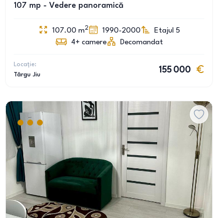
107 mp - Vedere panoramică
2
107.00
m
1990-2000
Etajul 5
4+
camere
Decomandat
Locație:
155 000
Târgu Jiu