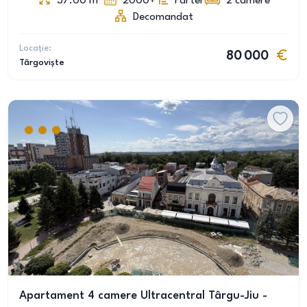
37.00
m
2000+
Parter
2
camere
Decomandat
Locație:
80 000
Târgoviște
Apartament 4 camere Ultracentral Târgu-Jiu -