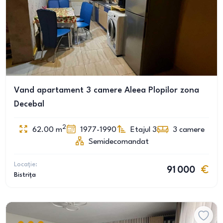
Vand apartament 3 camere Aleea Plopilor zona
Decebal
2
62.00
m
1977-1990
Etajul 3
3
camere
Semidecomandat
Locație:
91 000
Bistrița