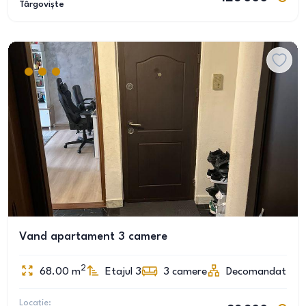
Târgoviște
Vand apartament 3 camere
2
68.00
m
Etajul 3
3
camere
Decomandat
Locație: