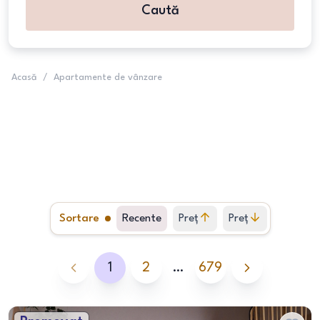
Caută
Acasă
/
Apartamente de vânzare
Sortare
Recente
Preț
Preț
crescător
descrescător
1
2
…
679