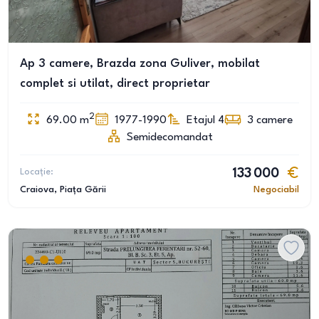
Ap 3 camere, Brazda zona Guliver, mobilat
complet si utilat, direct proprietar
2
69.00
m
1977-1990
Etajul 4
3
camere
Semidecomandat
Locație:
133 000
Craiova
, Piața Gării
Negociabil