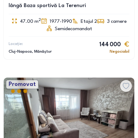
lângă Baza sportivă La Terenuri
2
47.00
m
1977-1990
Etajul 2
3
camere
Semidecomandat
Locație:
144 000
Cluj-Napoca
, Mănăștur
Negociabil
Promovat