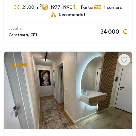
2
21.00
m
1977-1990
Parter
1
cameră
Decomandat
Locație:
34 000
Constanța
, CET