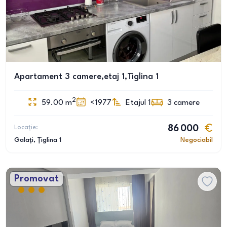
Apartament 3 camere,etaj 1,Tiglina 1
2
59.00
m
<1977
Etajul 1
3
camere
Locație:
86 000
Galați
, Țiglina 1
Negociabil
Promovat