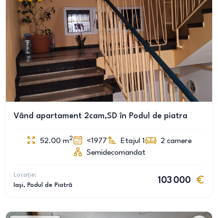
Vând apartament 2cam,SD în Podul de piatra
2
52.00
m
<1977
Etajul 1
2
camere
Semidecomandat
Locație:
103 000
Iași
, Podul de Piatră