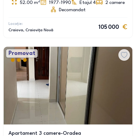
2
52.00
m
1977-1990
Etajul 4
2
camere
Decomandat
Locație:
105 000
Craiova
, Craiovița Nouă
Promovat
Apartament 3 camere-Oradea