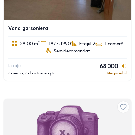
Vand garsoniera
2
29.00
m
1977-1990
Etajul 2
1
cameră
Semidecomandat
Locație:
68 000
Craiova
, Calea București
Negociabil