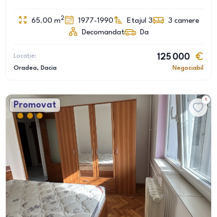
2
65.00
m
1977-1990
Etajul 3
3
camere
Decomandat
Da
Locație:
125 000
Oradea
, Dacia
Negociabil
1
Promovat