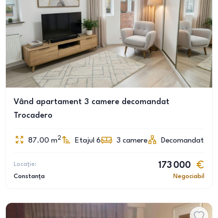
Vând apartament 3 camere decomandat
Trocadero
2
87.00
m
Etajul 6
3
camere
Decomandat
Locație:
173 000
Constanța
Negociabil