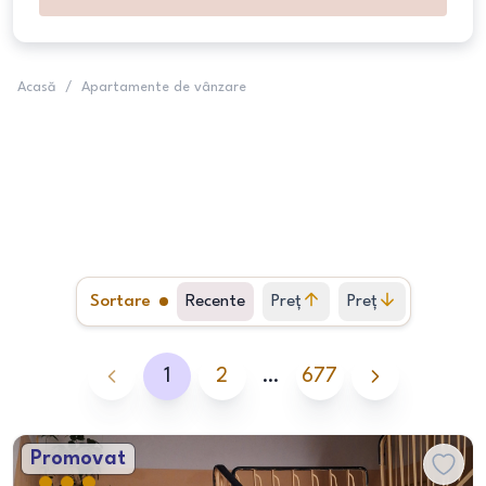
Acasă
/
Apartamente de vânzare
Sortare
Recente
Preț
Preț
crescător
descrescător
1
2
…
677
Promovat