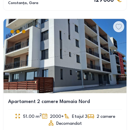
129 000
Constanța
, Gara
Apartament 2 camere Mamaia Nord
2
51.00
m
2000+
Etajul 3
2
camere
Decomandat