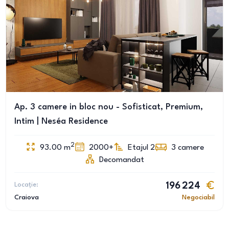
Ap. 3 camere in bloc nou - Sofisticat, Premium,
Intim | Neséa Residence
2
93.00
m
2000+
Etajul 2
3
camere
Decomandat
Locație:
196 224
Craiova
Negociabil