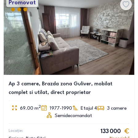
Promovat
Ap 3 camere, Brazda zona Guliver, mobilat
complet si utilat, direct proprietar
2
69.00
m
1977-1990
Etajul 4
3
camere
Semidecomandat
Locație:
133 000