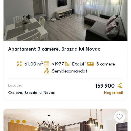
Apartament 3 camere, Brazda lui Novac
2
61.00
m
<1977
Etajul 1
3
camere
Semidecomandat
Locație:
159 900
Craiova
, Brazda lui Novac
Negociabil