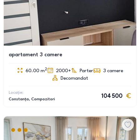
apartament 3 camere
2
60.00
m
2000+
Parter
3
camere
Decomandat
Locație:
104 500
Constanța
, Compozitori