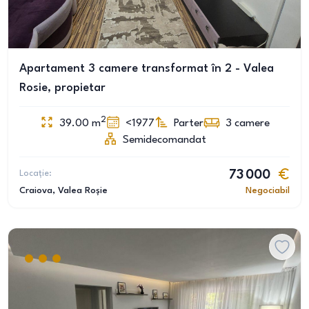
Apartament 3 camere transformat în 2 - Valea
Rosie, propietar
2
39.00
m
<1977
Parter
3
camere
Semidecomandat
Locație:
73 000
Craiova
, Valea Roșie
Negociabil