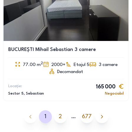
BUCUREȘTI Mihail Sebastian 3 camere
2
77.00
m
2000+
Etajul 5
3
camere
Decomandat
Locație:
165 000
Sector 5
, Sebastian
Negociabil
1
2
…
677