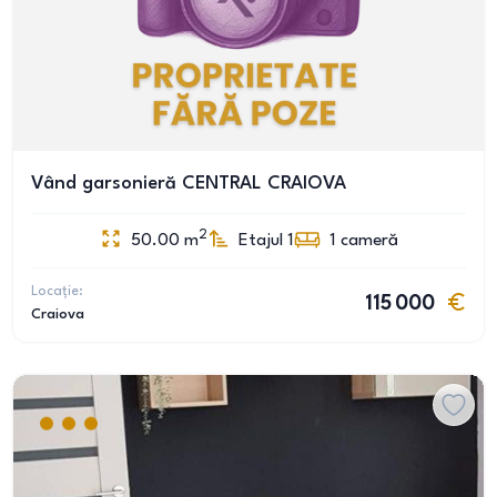
Vând garsonieră CENTRAL CRAIOVA
2
50.00
m
Etajul 1
1
cameră
Locație:
115 000
Craiova