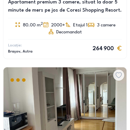
Apartament premium 3 camere, situat la doar 5
minute de mers pe jos de Coresi Shopping Resort.
2
80.00
m
2000+
Etajul 1
3
camere
Decomandat
Locație:
264 900
Brașov
, Astra