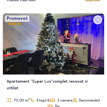
Craiova
, Piața Gării
Negociabil
Promovat
Apartament "Super Lux"complet renovat si
uttilat
2
70.00
m
Etajul 6
3
camere
Decomandat
Da