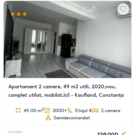
Apartament 2 camere, 49 m2 utili, 2020,nou,
complet utilat, mobilat,Icil - Kaufland, Constanța
2
49.00
m
2000+
Etajul 4
2
camere
Semidecomandat
Locație: