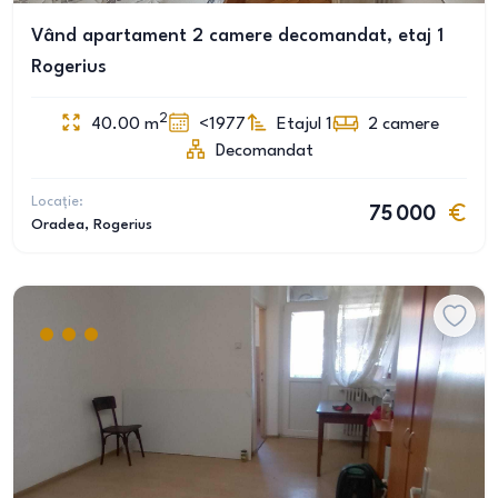
Vând apartament 2 camere decomandat, etaj 1
Rogerius
2
40.00
m
<1977
Etajul 1
2
camere
Decomandat
Locație:
75 000
Oradea
, Rogerius