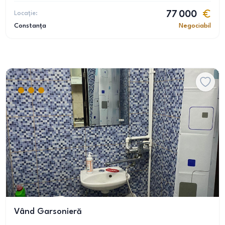
Locație:
77 000
Constanța
Negociabil
Vând Garsonieră