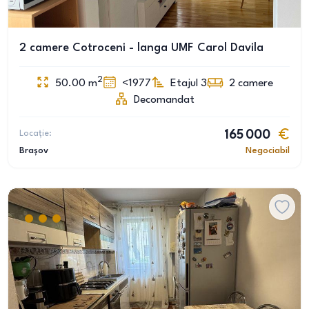
2 camere Cotroceni - langa UMF Carol Davila
2
50.00
m
<1977
Etajul 3
2
camere
Decomandat
Locație:
165 000
Brașov
Negociabil