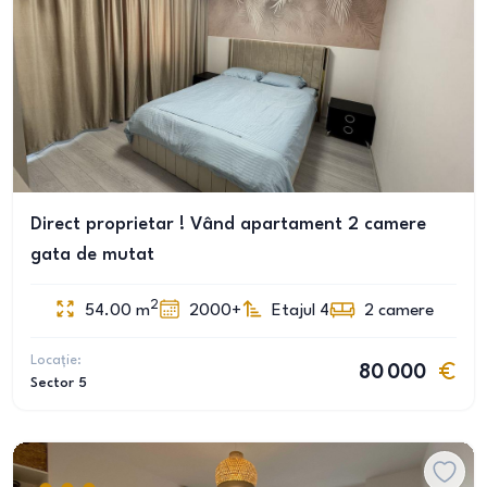
Direct proprietar ! Vând apartament 2 camere
gata de mutat
2
54.00
m
2000+
Etajul 4
2
camere
Locație:
80 000
Sector 5