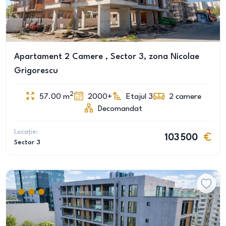
Apartament 2 Camere , Sector 3, zona Nicolae
Grigorescu
2
57.00
m
2000+
Etajul 3
2
camere
Decomandat
Locație:
103 500
Sector 3