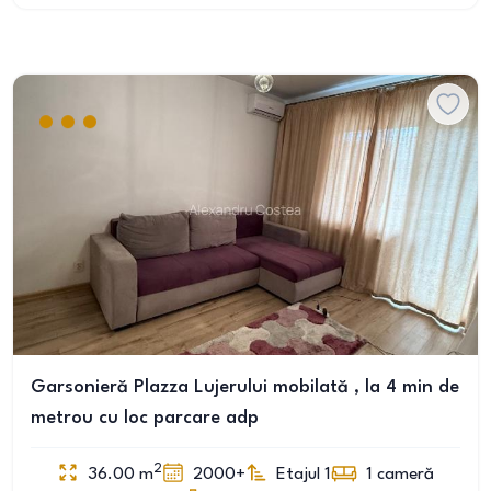
Garsonieră Plazza Lujerului mobilată , la 4 min de
metrou cu loc parcare adp
2
36.00
m
2000+
Etajul 1
1
cameră