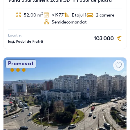
Vând apartament 2cam,SD în Podul de piatra
2
52.00
m
<1977
Etajul 1
2
camere
Semidecomandat
Locație:
103 000
Iași
, Podul de Piatră
Promovat