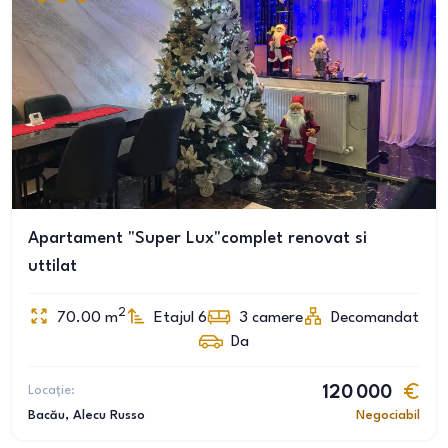
Apartament "Super Lux"complet renovat si
uttilat
2
70.00
m
Etajul 6
3
camere
Decomandat
Da
Locație:
120 000
Bacău
, Alecu Russo
Negociabil