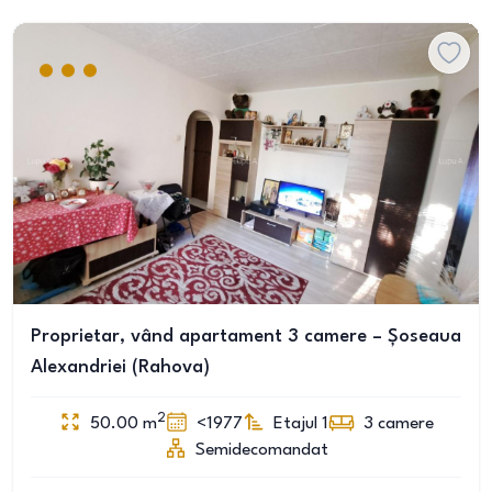
Proprietar, vând apartament 3 camere – Șoseaua
Alexandriei (Rahova)
2
50.00
m
<1977
Etajul 1
3
camere
Semidecomandat