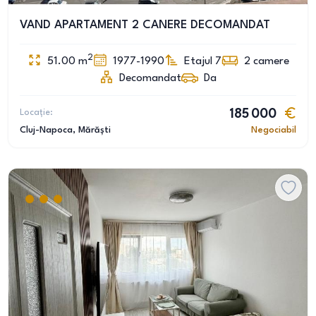
VAND APARTAMENT 2 CANERE DECOMANDAT
2
51.00
m
1977-1990
Etajul 7
2
camere
Decomandat
Da
Locație:
185 000
Cluj-Napoca
, Mărăști
Negociabil