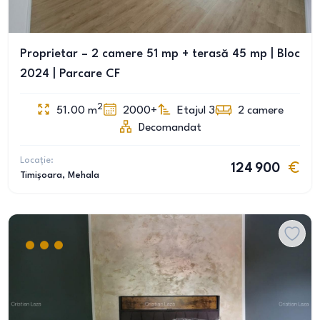
Proprietar – 2 camere 51 mp + terasă 45 mp | Bloc
2024 | Parcare CF
2
51.00
m
2000+
Etajul 3
2
camere
Decomandat
Locație:
124 900
Timișoara
, Mehala