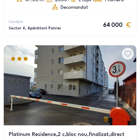
47.00
m
2000+
Etajul 1
1
cameră
Decomandat
Locație:
64 000
Sector 4
, Apărătorii Patriei
Platinum Residence,2 c,bloc nou,finalizat,direct