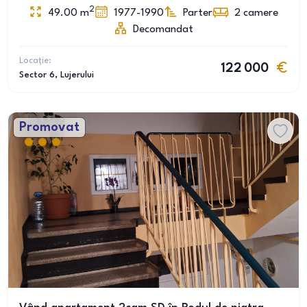
2
49.00
m
1977-1990
Parter
2
camere
Decomandat
Locație:
122 000
Sector 6
, Lujerului
Promovat