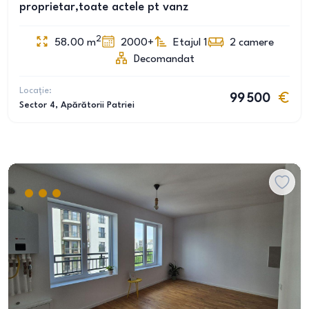
proprietar,toate actele pt vanz
2
58.00
m
2000+
Etajul 1
2
camere
Decomandat
Locație:
99 500
Sector 4
, Apărătorii Patriei