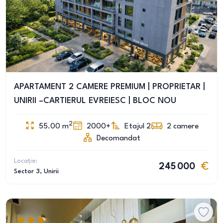
APARTAMENT 2 CAMERE PREMIUM | PROPRIETAR |
UNIRII –CARTIERUL EVREIESC | BLOC NOU
2
55.00
m
2000+
Etajul 2
2
camere
Decomandat
Locație:
245 000
Sector 3
, Unirii