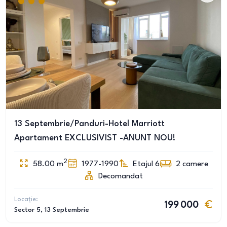
13 Septembrie/Panduri-Hotel Marriott
Apartament EXCLUSIVIST -ANUNT NOU!
2
58.00
m
1977-1990
Etajul 6
2
camere
Decomandat
Locație:
199 000
Sector 5
, 13 Septembrie