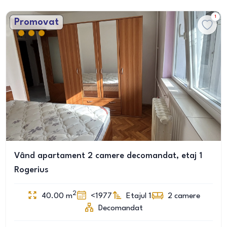
1
Promovat
Vând apartament 2 camere decomandat, etaj 1
Rogerius
2
40.00
m
<1977
Etajul 1
2
camere
Decomandat