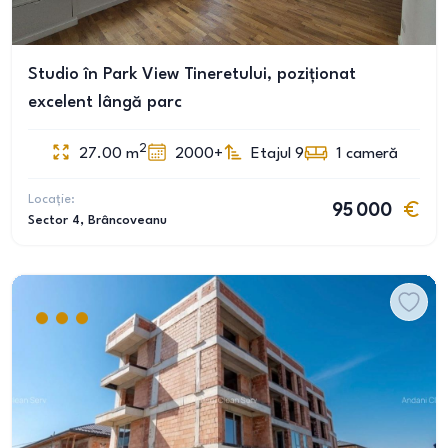
Studio în Park View Tineretului, poziționat
excelent lângă parc
2
27.00
m
2000+
Etajul 9
1
cameră
Locație:
95 000
Sector 4
, Brâncoveanu