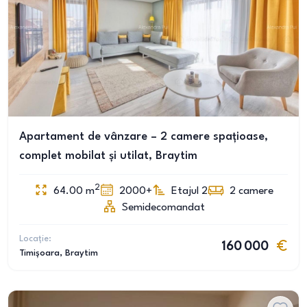
Apartament de vânzare – 2 camere spațioase,
complet mobilat și utilat, Braytim
2
64.00
m
2000+
Etajul 2
2
camere
Semidecomandat
Locație:
160 000
Timișoara
, Braytim