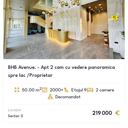
BHB Avenue. - Apt 2 cam cu vedere panoramica
spre lac /Proprietar
2
50.00
m
2000+
Etajul 9
2
camere
Decomandat
Locație:
219 000
Sector 3