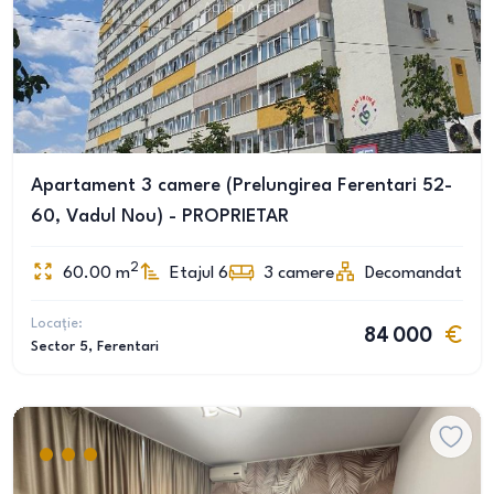
Apartament 3 camere (Prelungirea Ferentari 52-
60, Vadul Nou) - PROPRIETAR
2
60.00
m
Etajul 6
3
camere
Decomandat
Locație:
84 000
Sector 5
, Ferentari