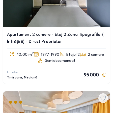
Apartament 2 camere - Etaj 2 Zona Tipografilor(
Înfrățirii) - Direct Proprietar
2
40.00
m
1977-1990
Etajul 2
2
camere
Semidecomandat
Locație:
95 000
Timișoara
, Medicină