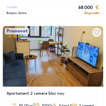
Locație:
68 000
Brașov
, Astra
Negociabil
Promovat
Apartament 2 camere bloc nou
2
45.00
m
2000+
Etajul 1
2
camere