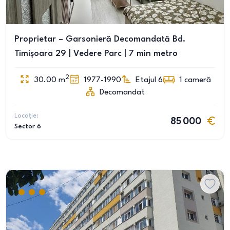
Proprietar – Garsonieră Decomandată Bd.
Timișoara 29 | Vedere Parc | 7 min metro
2
30.00
m
1977-1990
Etajul 6
1
cameră
Decomandat
Locație:
85 000
Sector 6