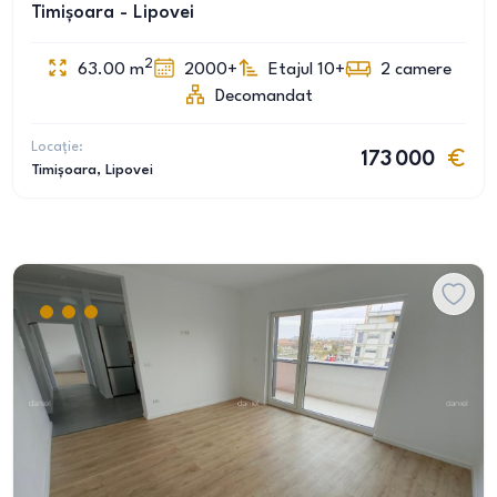
Timișoara - Lipovei
2
63.00
m
2000+
Etajul 10+
2
camere
Decomandat
Locație:
173 000
Timișoara
, Lipovei