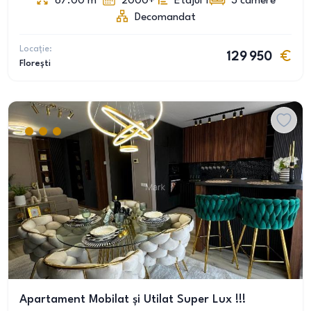
67.00
m
2000+
Etajul 1
3
camere
Decomandat
Locație:
129 950
Florești
Apartament Mobilat și Utilat Super Lux !!!