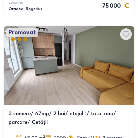
Locație:
75 000
Oradea
, Rogerius
Promovat
3 camere/ 67mp/ 2 bai/ etajul 1/ totul nou/
parcare/ Cetății
2