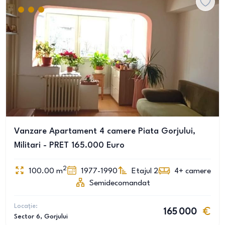
Vanzare Apartament 4 camere Piata Gorjului,
Militari - PRET 165.000 Euro
2
100.00
m
1977-1990
Etajul 2
4+
camere
Semidecomandat
Locație:
165 000
Sector 6
, Gorjului