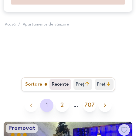
Acasă
/
Apartamente de vânzare
Sortare
Recente
Preț
Preț
crescător
descrescător
1
2
…
707
Promovat