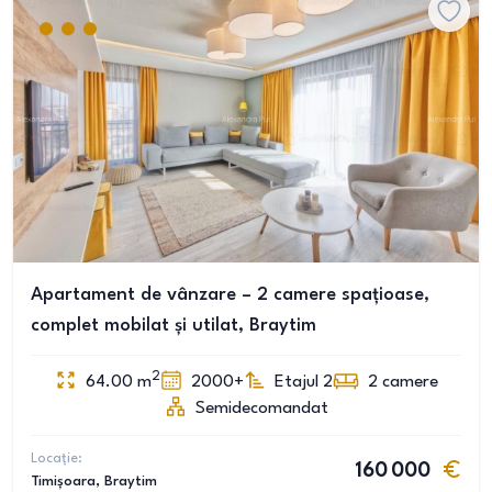
Apartament de vânzare – 2 camere spațioase,
complet mobilat și utilat, Braytim
2
64.00
m
2000+
Etajul 2
2
camere
Semidecomandat
Locație:
160 000
Timișoara
, Braytim