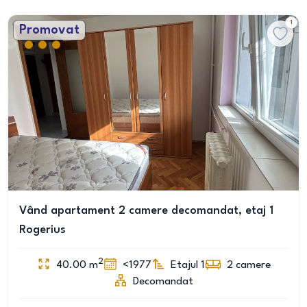
1
Promovat
Vând apartament 2 camere decomandat, etaj 1
Rogerius
2
40.00
m
<1977
Etajul 1
2
camere
Decomandat