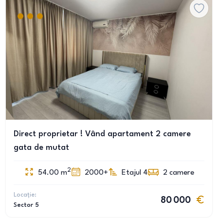
Direct proprietar ! Vând apartament 2 camere
gata de mutat
2
54.00
m
2000+
Etajul 4
2
camere
Locație:
80 000
Sector 5