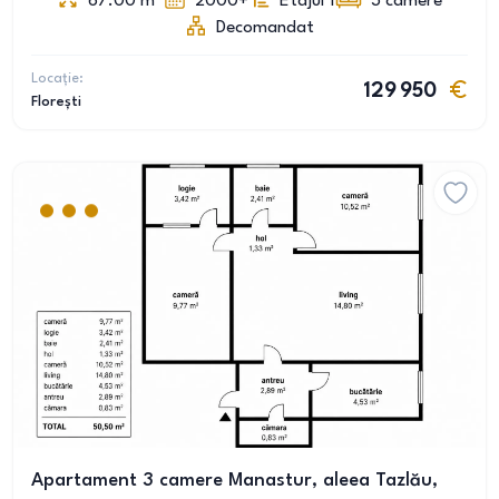
67.00
m
2000+
Etajul 1
3
camere
Decomandat
Locație:
129 950
Florești
Apartament 3 camere Manastur, aleea Tazlău,