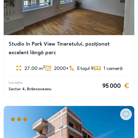
Studio în Park View Tineretului, poziționat
excelent lângă parc
2
27.00
m
2000+
Etajul 9
1
cameră
Locație:
95 000
Sector 4
, Brâncoveanu