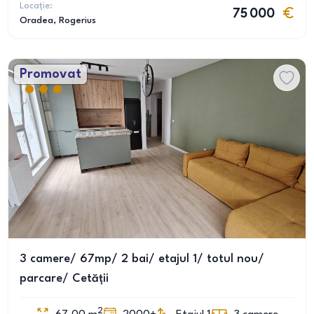
Locație:
75 000
Oradea
, Rogerius
Promovat
3 camere/ 67mp/ 2 bai/ etajul 1/ totul nou/
parcare/ Cetății
2