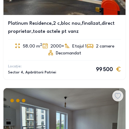
Platinum Residence,2 c,bloc nou,finalizat,direct
proprietar,toate actele pt vanz
2
58.00
m
2000+
Etajul 1
2
camere
Decomandat
Locație:
99 500
Sector 4
, Apărătorii Patriei