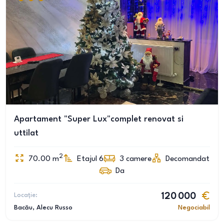
Apartament "Super Lux"complet renovat si
uttilat
2
70.00
m
Etajul 6
3
camere
Decomandat
Da
Locație:
120 000
Bacău
, Alecu Russo
Negociabil