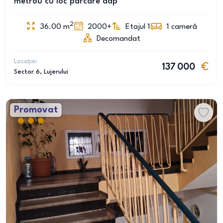
metrou cu loc parcare adp
2
36.00
m
2000+
Etajul 1
1
cameră
Decomandat
Locație:
137 000
Sector 6
, Lujerului
Promovat