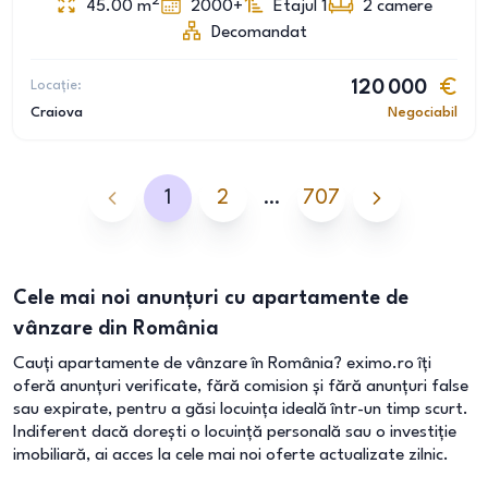
2
45.00
m
2000+
Etajul 1
2
camere
Decomandat
Locație:
120 000
Craiova
Negociabil
1
2
…
707
Cele mai noi anunțuri cu apartamente de
vânzare din România
Cauți apartamente de vânzare în România? eximo.ro îți
oferă anunțuri verificate, fără comision și fără anunțuri false
sau expirate, pentru a găsi locuința ideală într-un timp scurt.
Indiferent dacă dorești o locuință personală sau o investiție
imobiliară, ai acces la cele mai noi oferte actualizate zilnic.