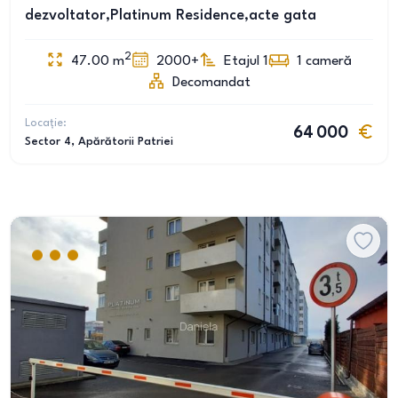
dezvoltator,Platinum Residence,acte gata
2
47.00
m
2000+
Etajul 1
1
cameră
Decomandat
Locație:
64 000
Sector 4
, Apărătorii Patriei