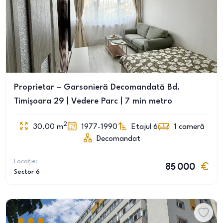
Proprietar – Garsonieră Decomandată Bd.
Timișoara 29 | Vedere Parc | 7 min metro
2
30.00
m
1977-1990
Etajul 6
1
cameră
Decomandat
Locație:
85 000
Sector 6