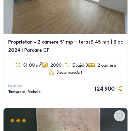
Proprietar – 2 camere 51 mp + terasă 45 mp | Bloc
2024 | Parcare CF
2
51.00
m
2000+
Etajul 3
2
camere
Decomandat
Locație:
124 900
Timișoara
, Mehala