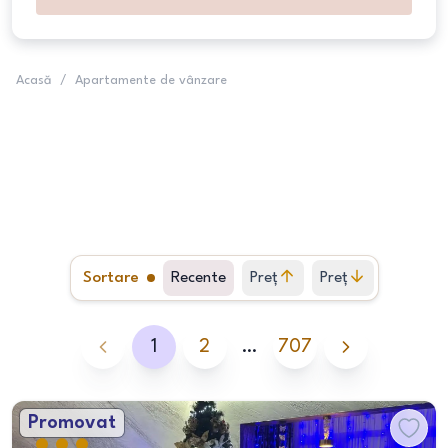
Acasă
/
Apartamente de vânzare
Sortare
Recente
Preț
Preț
crescător
descrescător
1
2
…
707
Promovat