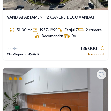
VAND APARTAMENT 2 CANERE DECOMANDAT
2
51.00
m
1977-1990
Etajul 7
2
camere
Decomandat
Da
Locație:
185 000
Cluj-Napoca
, Mărăști
Negociabil