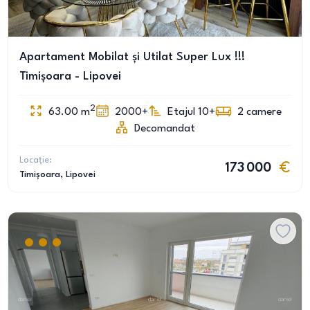
Apartament Mobilat și Utilat Super Lux !!!
Timișoara - Lipovei
2
63.00
m
2000+
Etajul 10+
2
camere
Decomandat
Locație:
173 000
Timișoara
, Lipovei