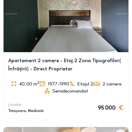
Apartament 2 camere - Etaj 2 Zona Tipografilor(
Înfrățirii) - Direct Proprietar
2
40.00
m
1977-1990
Etajul 2
2
camere
Semidecomandat
Locație:
95 000
Timișoara
, Medicină