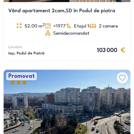
Vând apartament 2cam,SD în Podul de piatra
2
52.00
m
<1977
Etajul 1
2
camere
Semidecomandat
Locație:
103 000
Iași
, Podul de Piatră
Promovat