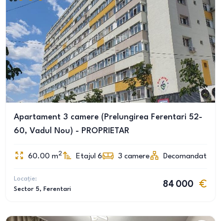
Apartament 3 camere (Prelungirea Ferentari 52-
60, Vadul Nou) - PROPRIETAR
2
60.00
m
Etajul 6
3
camere
Decomandat
Locație:
84 000
Sector 5
, Ferentari