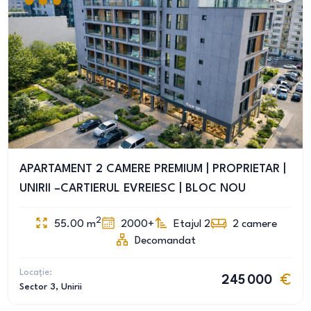
APARTAMENT 2 CAMERE PREMIUM | PROPRIETAR |
UNIRII –CARTIERUL EVREIESC | BLOC NOU
2
55.00
m
2000+
Etajul 2
2
camere
Decomandat
Locație:
245 000
Sector 3
, Unirii