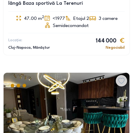
lângă Baza sportivă La Terenuri
2
47.00
m
<1977
Etajul 2
3
camere
Semidecomandat
Locație:
144 000
Cluj-Napoca
, Mănăștur
Negociabil