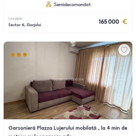
Semidecomandat
Locație:
165 000
Sector 6
, Gorjului
Garsonieră Plazza Lujerului mobilată , la 4 min de