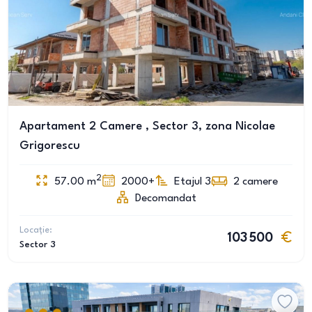
Apartament 2 Camere , Sector 3, zona Nicolae
Grigorescu
2
57.00
m
2000+
Etajul 3
2
camere
Decomandat
Locație:
103 500
Sector 3