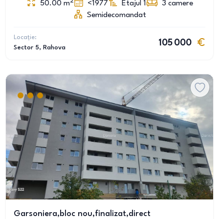
2
50.00
m
<1977
Etajul 1
3
camere
Semidecomandat
Locație:
105 000
Sector 5
, Rahova
Garsoniera,bloc nou,finalizat,direct