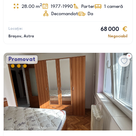
2
28.00
m
1977-1990
Parter
1
cameră
Decomandat
Da
Locație:
68 000
Brașov
, Astra
Negociabil
1
Promovat