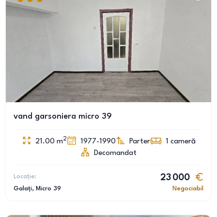
vand garsoniera micro 39
2
21.00
m
1977-1990
Parter
1
cameră
Decomandat
Locație:
23 000
Galați
, Micro 39
Negociabil