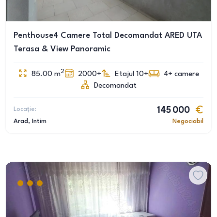
Penthouse4 Camere Total Decomandat ARED UTA
Terasa & View Panoramic
2
85.00
m
2000+
Etajul 10+
4+
camere
Decomandat
Locație:
145 000
Arad
, Intim
Negociabil