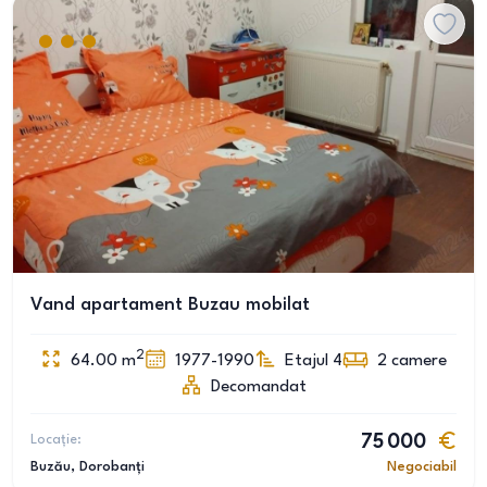
Vand apartament Buzau mobilat
2
64.00
m
1977-1990
Etajul 4
2
camere
Decomandat
Locație:
75 000
Buzău
, Dorobanți
Negociabil