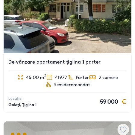
De vânzare apartament țiglina 1 parter
2
45.00
m
<1977
Parter
2
camere
Semidecomandat
Locație:
59 000
Galați
, Țiglina 1