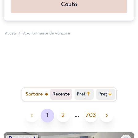
Caută
Acasă
/
Apartamente de vânzare
Sortare
Recente
Preț
Preț
crescător
descrescător
1
2
…
703