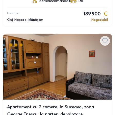
Semidecomandat
Da
Locație:
189 900
Cluj-Napoca
, Mănăștur
Negociabil
Apartament cu 2 camere, în Suceava, zona
George Enescu, la parter, de vânzare