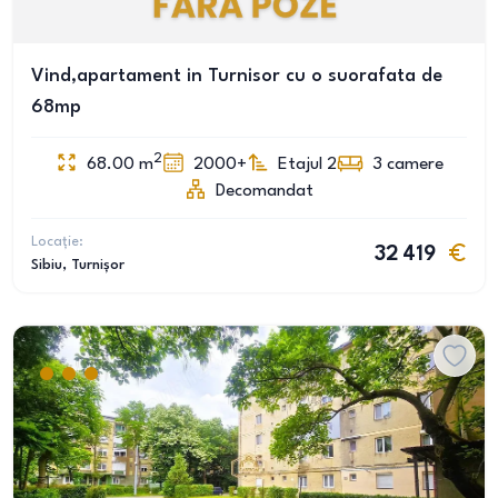
Vind,apartament in Turnisor cu o suorafata de
68mp
2
68.00
m
2000+
Etajul 2
3
camere
Decomandat
Locație:
32 419
Sibiu
, Turnișor