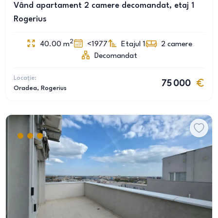
Vând apartament 2 camere decomandat, etaj 1
Rogerius
2
40.00
m
<1977
Etajul 1
2
camere
Decomandat
Locație:
75 000
Oradea
, Rogerius