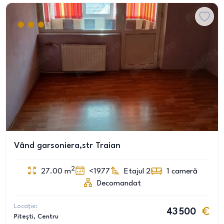
Vând garsoniera,str Traian
2
27.00
m
<1977
Etajul 2
1
cameră
Decomandat
Locație:
43 500
Pitești
, Centru