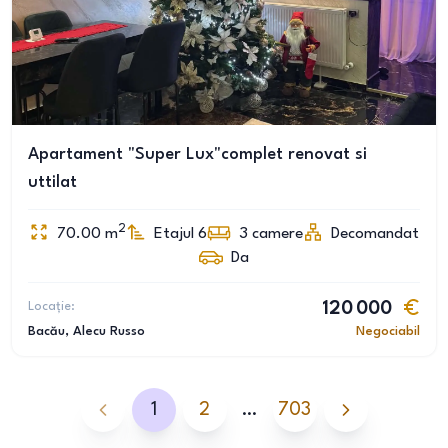
Apartament "Super Lux"complet renovat si
uttilat
2
70.00
m
Etajul 6
3
camere
Decomandat
Da
Locație:
120 000
Bacău
, Alecu Russo
Negociabil
1
2
…
703