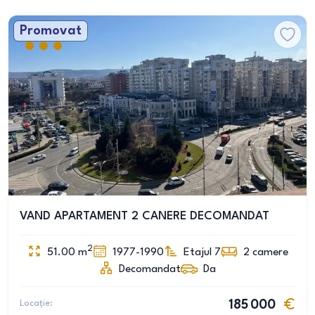
Promovat
VAND APARTAMENT 2 CANERE DECOMANDAT
2
51.00
m
1977-1990
Etajul 7
2
camere
Decomandat
Da
Locație:
185 000