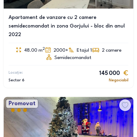
Apartament de vanzare cu 2 camere
semidecomandat in zona Gorjului - bloc din anul
2022
2
48.00
m
2000+
Etajul 1
2
camere
Semidecomandat
Locație:
145 000
Sector 6
Negociabil
Promovat