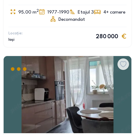
2
95.00
m
1977-1990
Etajul 3
4+
camere
Decomandat
Locație:
280 000
Iași