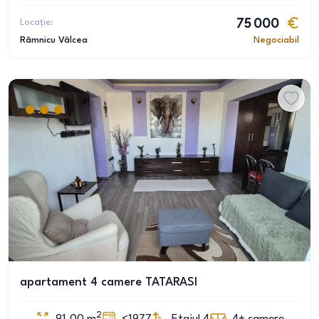
Locație:
75 000
Râmnicu Vâlcea
Negociabil
apartament 4 camere TATARASI
2