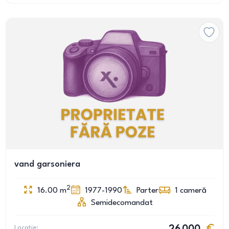
vand garsoniera
2
16.00
m
1977-1990
Parter
1
cameră
Semidecomandat
Locație: