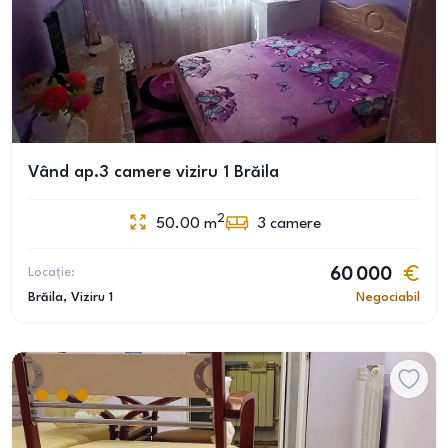
Vând ap.3 camere viziru 1 Brăila
2
50.00
m
3
camere
Locație:
60 000
Brăila
, Viziru 1
Negociabil