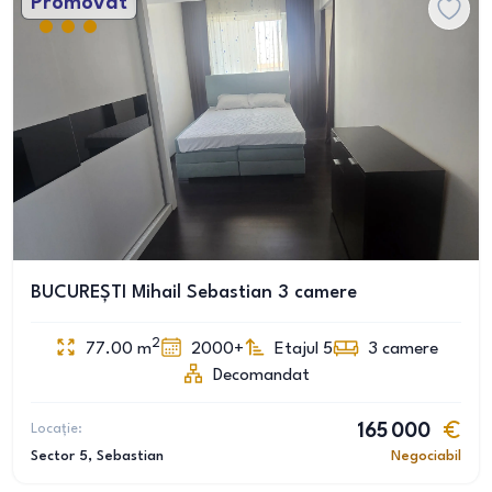
Promovat
BUCUREȘTI Mihail Sebastian 3 camere
2
77.00
m
2000+
Etajul 5
3
camere
Decomandat
Locație:
165 000
Sector 5
, Sebastian
Negociabil