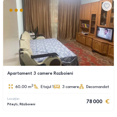
Apartament 3 camere Razboieni
2
60.00
m
Etajul 1
3
camere
Decomandat
Locație:
78 000
Pitești
, Războieni