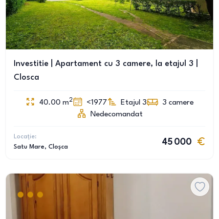
Investitie | Apartament cu 3 camere, la etajul 3 |
Closca
2
40.00
m
<1977
Etajul 3
3
camere
Nedecomandat
Locație:
45 000
Satu Mare
, Cloșca