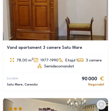
Vand apartament 3 camere Satu Mare
2
78.00
m
1977-1990
Etajul 1
3
camere
Semidecomandat
Locație:
90 000
Satu Mare
, Careiului
Negociabil