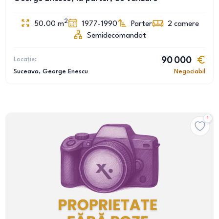
2
50.00
m
1977-1990
Parter
2
camere
Semidecomandat
Locație:
90 000
Suceava
, George Enescu
Negociabil
1