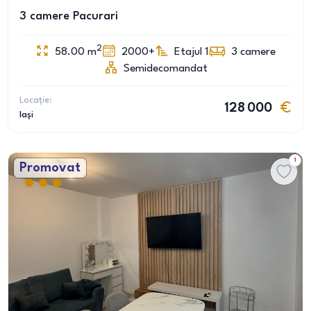
3 camere Pacurari
2
58.00
m
2000+
Etajul 1
3
camere
Semidecomandat
Locație:
128 000
Iași
1
Promovat