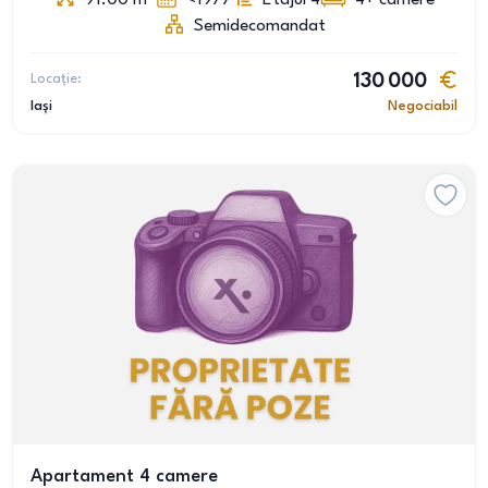
91.00
m
<1977
Etajul 4
4+
camere
Semidecomandat
Locație:
130 000
Iași
Negociabil
Apartament 4 camere