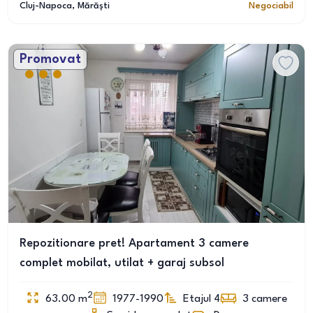
Cluj-Napoca
, Mărăști
Negociabil
Promovat
Repozitionare pret! Apartament 3 camere
complet mobilat, utilat + garaj subsol
2
63.00
m
1977-1990
Etajul 4
3
camere