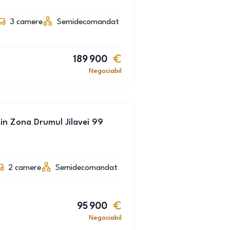
3
camere
Semidecomandat
189 900
Negociabil
in Zona Drumul Jilavei 99
2
camere
Semidecomandat
95 900
Negociabil