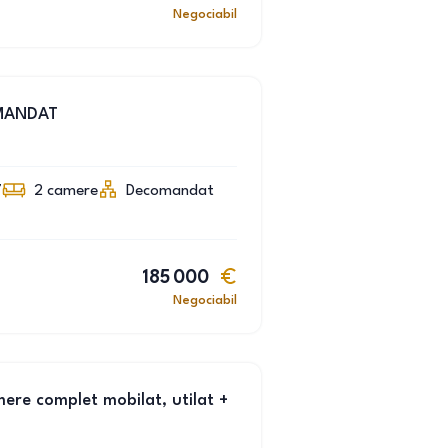
Negociabil
MANDAT
7
2
camere
Decomandat
185 000
Negociabil
ere complet mobilat, utilat +