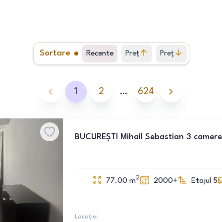
Sortare
Recente
Preț
Preț
crescător
descrescător
1
2
…
624
BUCUREȘTI Mihail Sebastian 3 camere
2
77.00
m
2000+
Etajul 5
Locație: