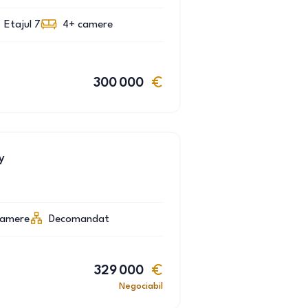
Etajul 7
4+
camere
300 000
y
camere
Decomandat
329 000
Negociabil