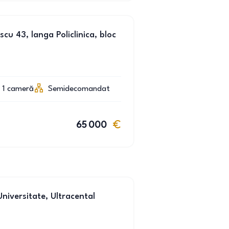
cu 43, langa Policlinica, bloc
1
cameră
Semidecomandat
65 000
niversitate, Ultracental