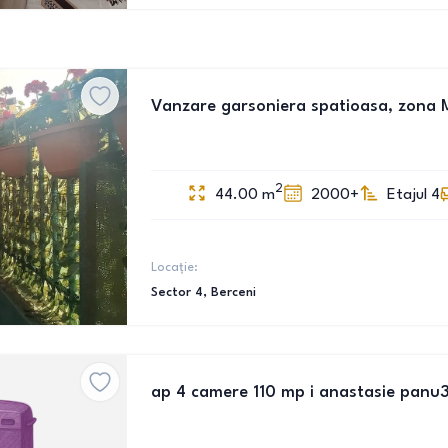
Vanzare garsoniera spatioasa, zona M
2
44.00
m
2000+
Etajul 4
Locație:
Sector 4
, Berceni
ap 4 camere 110 mp i anastasie panu