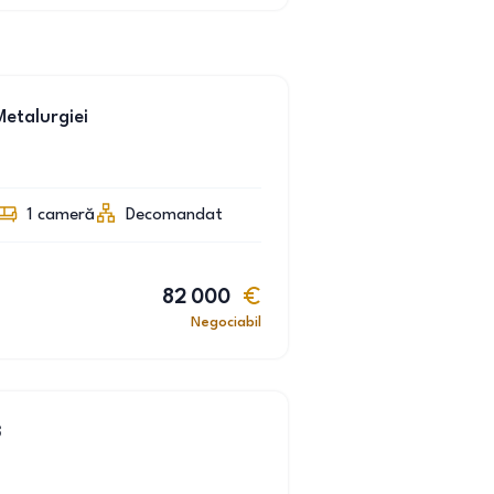
etalurgiei
1
cameră
Decomandat
82 000
Negociabil
3