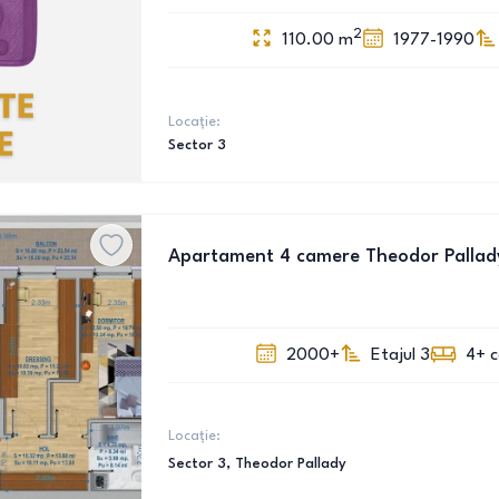
2
110.00
m
1977-1990
Locație:
Sector 3
Apartament 4 camere Theodor Pallad
2000+
Etajul 3
4+
Locație:
Sector 3
, Theodor Pallady