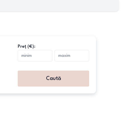
Preț (€):
Caută