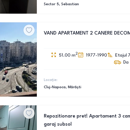
Sector 5
, Sebastian
VAND APARTAMENT 2 CANERE DECO
2
51.00
m
1977-1990
Etajul 
Da
Locație:
Cluj-Napoca
, Mărăști
Repozitionare pret! Apartament 3 cam
garaj subsol