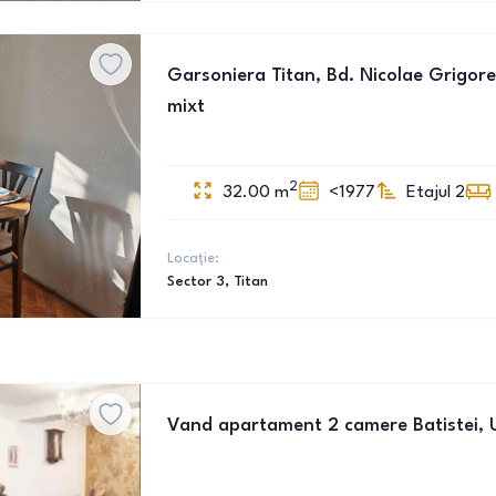
Garsoniera Titan, Bd. Nicolae Grigores
mixt
2
32.00
m
<1977
Etajul 2
Locație:
Sector 3
, Titan
Vand apartament 2 camere Batistei, U