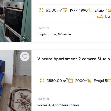
2
63.00
m
1977-1990
Etajul 4
Da
Locație:
Cluj-Napoca
, Mănăștur
Vinzare Apartament 2 camere Studio 
2
3880.00
m
2000+
Etajul 5
Locație:
Sector 4
, Apărătorii Patriei