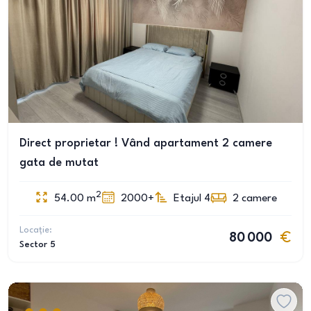
Direct proprietar ! Vând apartament 2 camere
gata de mutat
2
54.00
m
2000+
Etajul 4
2
camere
Locație:
80 000
Sector 5