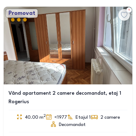
1
Promovat
Vând apartament 2 camere decomandat, etaj 1
Rogerius
2
40.00
m
<1977
Etajul 1
2
camere
Decomandat