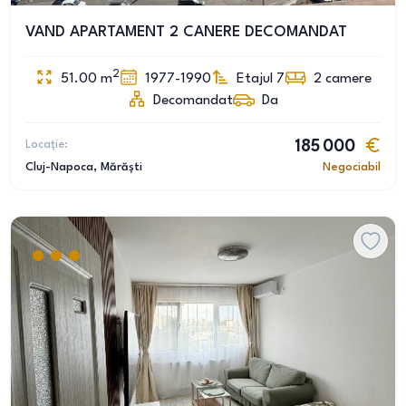
VAND APARTAMENT 2 CANERE DECOMANDAT
2
51.00
m
1977-1990
Etajul 7
2
camere
Decomandat
Da
Locație:
185 000
Cluj-Napoca
, Mărăști
Negociabil