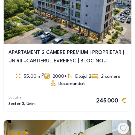
APARTAMENT 2 CAMERE PREMIUM | PROPRIETAR |
UNIRII –CARTIERUL EVREIESC | BLOC NOU
2
55.00
m
2000+
Etajul 2
2
camere
Decomandat
Locație:
245 000
Sector 3
, Unirii