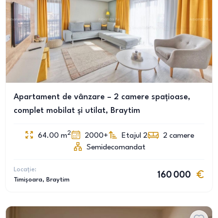
Apartament de vânzare – 2 camere spațioase,
complet mobilat și utilat, Braytim
2
64.00
m
2000+
Etajul 2
2
camere
Semidecomandat
Locație:
160 000
Timișoara
, Braytim