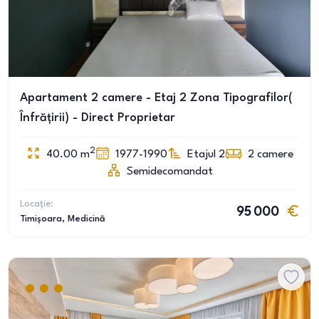
Apartament 2 camere - Etaj 2 Zona Tipografilor(
Înfrățirii) - Direct Proprietar
2
40.00
m
1977-1990
Etajul 2
2
camere
Semidecomandat
Locație:
95 000
Timișoara
, Medicină