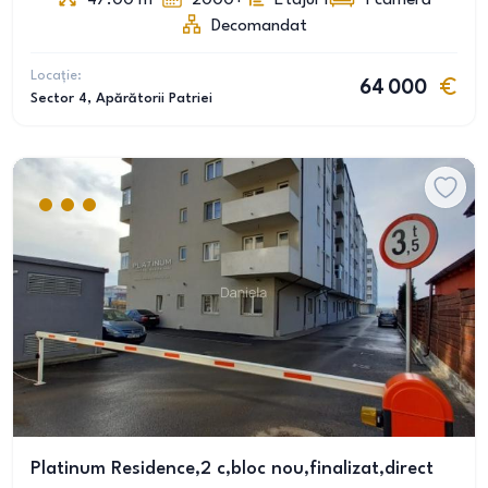
47.00
m
2000+
Etajul 1
1
cameră
Decomandat
Locație:
64 000
Sector 4
, Apărătorii Patriei
Platinum Residence,2 c,bloc nou,finalizat,direct