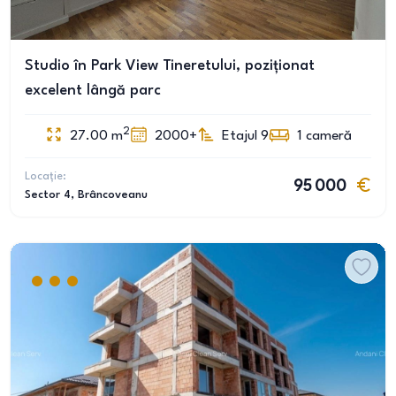
Studio în Park View Tineretului, poziționat
excelent lângă parc
2
27.00
m
2000+
Etajul 9
1
cameră
Locație:
95 000
Sector 4
, Brâncoveanu