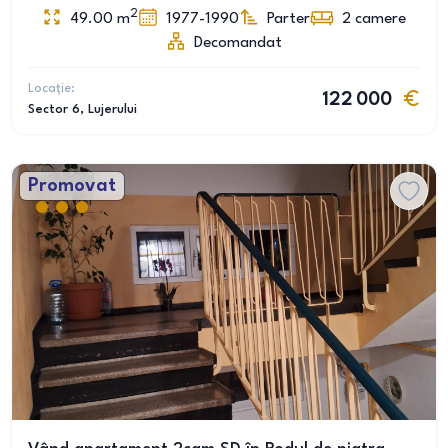
2
49.00
m
1977-1990
Parter
2
camere
Decomandat
Locație:
122 000
Sector 6
, Lujerului
Promovat