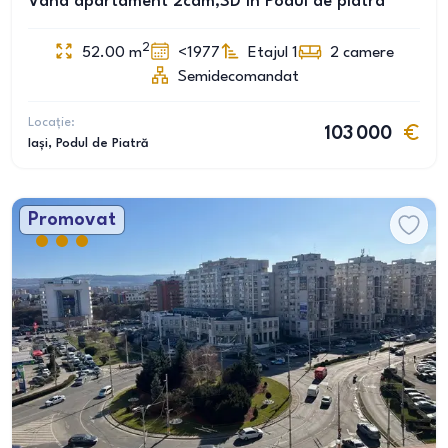
Vând apartament 2cam,SD în Podul de piatra
2
52.00
m
<1977
Etajul 1
2
camere
Semidecomandat
Locație:
103 000
Iași
, Podul de Piatră
Promovat