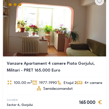
Vanzare Apartament 4 camere Piata Gorjului,
Militari - PRET 165.000 Euro
2
100.00
m
1977-1990
Etajul 2
4+
camere
Semidecomandat
Locație:
165 000
Sector 6
, Gorjului