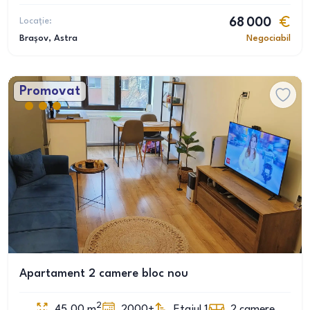
Locație:
68 000
Brașov
, Astra
Negociabil
Promovat
Apartament 2 camere bloc nou
2
45.00
m
2000+
Etajul 1
2
camere