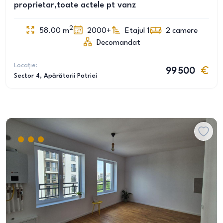
proprietar,toate actele pt vanz
2
58.00
m
2000+
Etajul 1
2
camere
Decomandat
Locație:
99 500
Sector 4
, Apărătorii Patriei