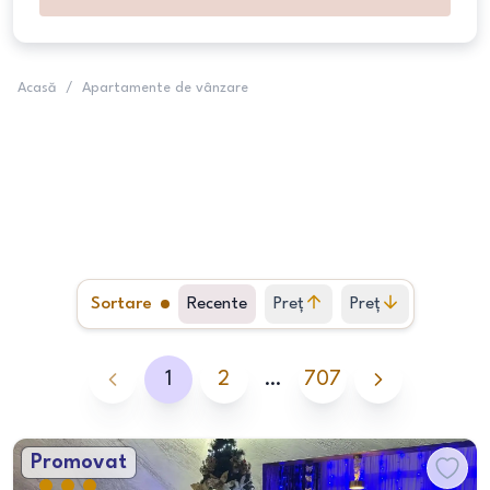
Acasă
/
Apartamente de vânzare
Sortare
Recente
Preț
Preț
crescător
descrescător
1
2
…
707
Promovat