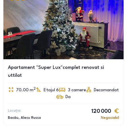
Apartament "Super Lux"complet renovat si
uttilat
2
70.00
m
Etajul 6
3
camere
Decomandat
Da
Locație:
120 000
Bacău
, Alecu Russo
Negociabil