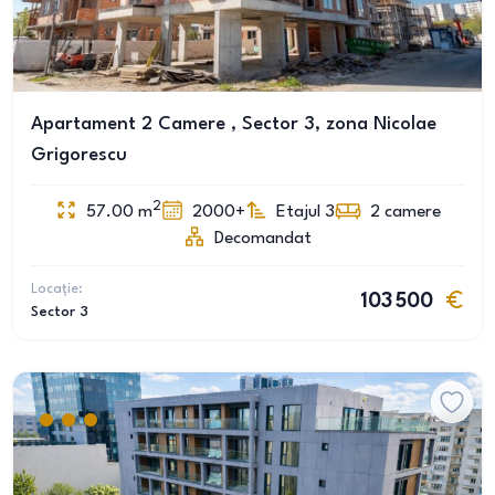
Apartament 2 Camere , Sector 3, zona Nicolae
Grigorescu
2
57.00
m
2000+
Etajul 3
2
camere
Decomandat
Locație:
103 500
Sector 3