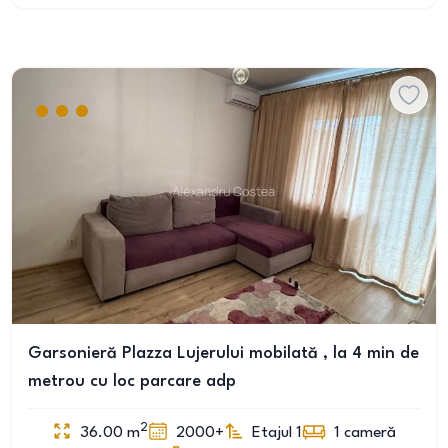
Garsonieră Plazza Lujerului mobilată , la 4 min de
metrou cu loc parcare adp
2
36.00
m
2000+
Etajul 1
1
cameră