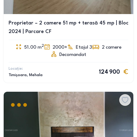
Proprietar – 2 camere 51 mp + terasă 45 mp | Bloc
2024 | Parcare CF
2
51.00
m
2000+
Etajul 3
2
camere
Decomandat
Locație:
124 900
Timișoara
, Mehala