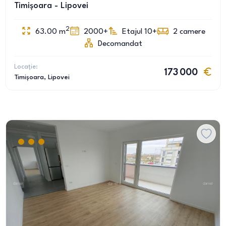
Timișoara - Lipovei
2
63.00
m
2000+
Etajul 10+
2
camere
Decomandat
Locație:
173 000
Timișoara
, Lipovei