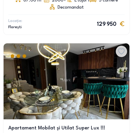
67.00
m
2000+
Etajul 1
3
camere
Decomandat
Locație:
129 950
Florești
Apartament Mobilat și Utilat Super Lux !!!