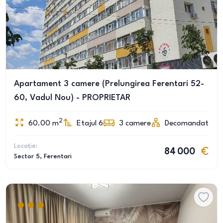
Apartament 3 camere (Prelungirea Ferentari 52-
60, Vadul Nou) - PROPRIETAR
2
60.00
m
Etajul 6
3
camere
Decomandat
Locație:
84 000
Sector 5
, Ferentari