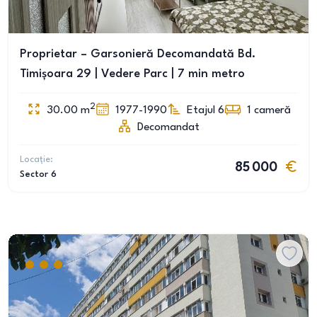
Proprietar – Garsonieră Decomandată Bd.
Timișoara 29 | Vedere Parc | 7 min metro
2
30.00
m
1977-1990
Etajul 6
1
cameră
Decomandat
Locație:
85 000
Sector 6