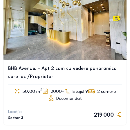
BHB Avenue. - Apt 2 cam cu vedere panoramica
spre lac /Proprietar
2
50.00
m
2000+
Etajul 9
2
camere
Decomandat
Locație:
219 000
Sector 3