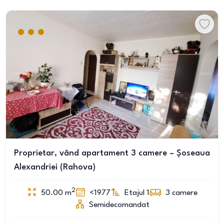
Proprietar, vând apartament 3 camere – Șoseaua
Alexandriei (Rahova)
2
50.00
m
<1977
Etajul 1
3
camere
Semidecomandat