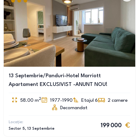
13 Septembrie/Panduri-Hotel Marriott
Apartament EXCLUSIVIST -ANUNT NOU!
2
58.00
m
1977-1990
Etajul 6
2
camere
Decomandat
Locație:
199 000
Sector 5
, 13 Septembrie