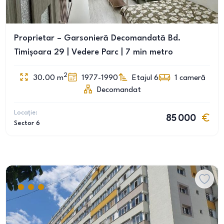
Proprietar – Garsonieră Decomandată Bd.
Timișoara 29 | Vedere Parc | 7 min metro
2
30.00
m
1977-1990
Etajul 6
1
cameră
Decomandat
Locație:
85 000
Sector 6