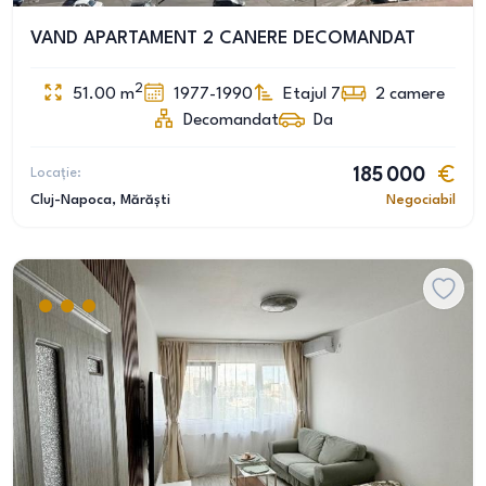
VAND APARTAMENT 2 CANERE DECOMANDAT
2
51.00
m
1977-1990
Etajul 7
2
camere
Decomandat
Da
Locație:
185 000
Cluj-Napoca
, Mărăști
Negociabil