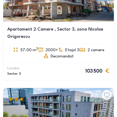
Apartament 2 Camere , Sector 3, zona Nicolae
Grigorescu
2
57.00
m
2000+
Etajul 3
2
camere
Decomandat
Locație:
103 500
Sector 3