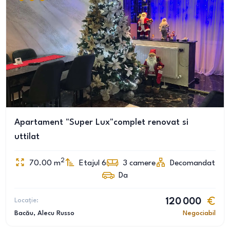
Apartament "Super Lux"complet renovat si
uttilat
2
70.00
m
Etajul 6
3
camere
Decomandat
Da
Locație:
120 000
Bacău
, Alecu Russo
Negociabil