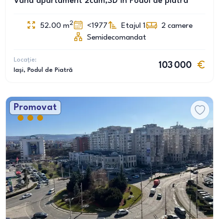
Vând apartament 2cam,SD în Podul de piatra
2
52.00
m
<1977
Etajul 1
2
camere
Semidecomandat
Locație:
103 000
Iași
, Podul de Piatră
Promovat