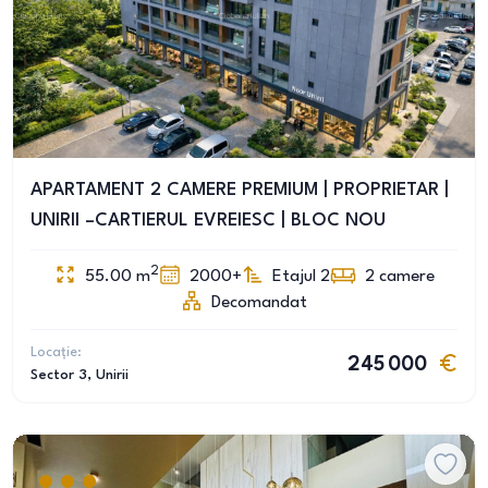
APARTAMENT 2 CAMERE PREMIUM | PROPRIETAR |
UNIRII –CARTIERUL EVREIESC | BLOC NOU
2
55.00
m
2000+
Etajul 2
2
camere
Decomandat
Locație:
245 000
Sector 3
, Unirii