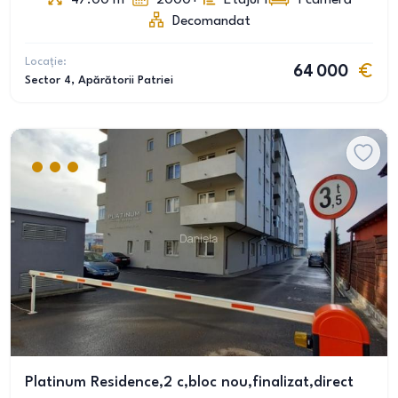
47.00
m
2000+
Etajul 1
1
cameră
Decomandat
Locație:
64 000
Sector 4
, Apărătorii Patriei
Platinum Residence,2 c,bloc nou,finalizat,direct