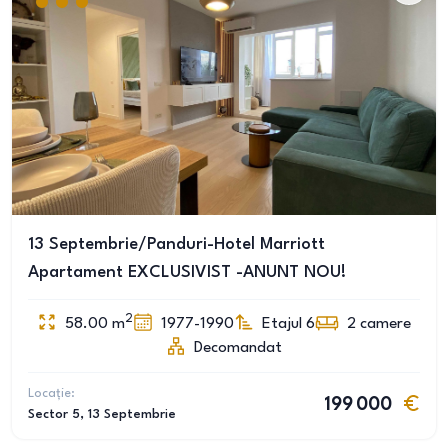
13 Septembrie/Panduri-Hotel Marriott
Apartament EXCLUSIVIST -ANUNT NOU!
2
58.00
m
1977-1990
Etajul 6
2
camere
Decomandat
Locație:
199 000
Sector 5
, 13 Septembrie