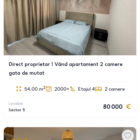
Direct proprietar ! Vând apartament 2 camere
gata de mutat
2
54.00
m
2000+
Etajul 4
2
camere
Locație:
80 000
Sector 5