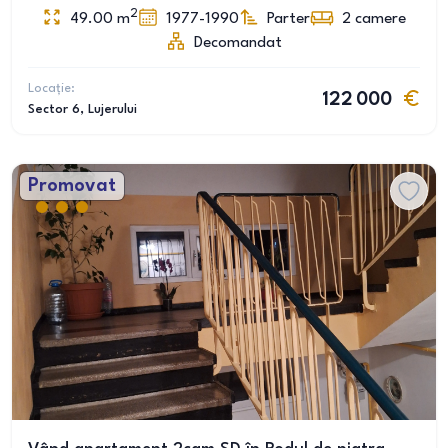
2
49.00
m
1977-1990
Parter
2
camere
Decomandat
Locație:
122 000
Sector 6
, Lujerului
Promovat