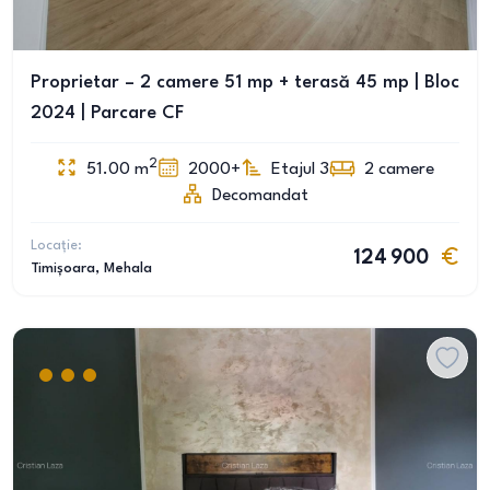
Proprietar – 2 camere 51 mp + terasă 45 mp | Bloc
2024 | Parcare CF
2
51.00
m
2000+
Etajul 3
2
camere
Decomandat
Locație:
124 900
Timișoara
, Mehala