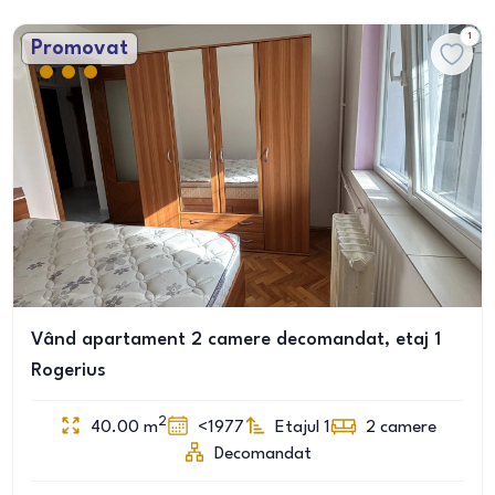
1
Promovat
Vând apartament 2 camere decomandat, etaj 1
Rogerius
2
40.00
m
<1977
Etajul 1
2
camere
Decomandat