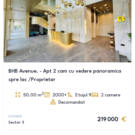
BHB Avenue. - Apt 2 cam cu vedere panoramica
spre lac /Proprietar
2
50.00
m
2000+
Etajul 9
2
camere
Decomandat
Locație:
219 000
Sector 3