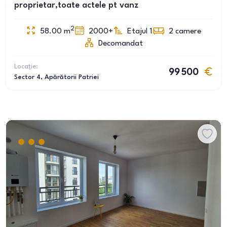
proprietar,toate actele pt vanz
2
58.00
m
2000+
Etajul 1
2
camere
Decomandat
Locație:
99 500
Sector 4
, Apărătorii Patriei