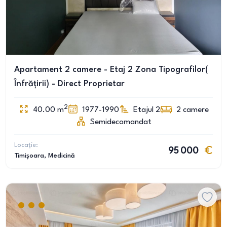
Apartament 2 camere - Etaj 2 Zona Tipografilor(
Înfrățirii) - Direct Proprietar
2
40.00
m
1977-1990
Etajul 2
2
camere
Semidecomandat
Locație:
95 000
Timișoara
, Medicină