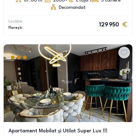
67.00
m
2000+
Etajul 1
3
camere
Decomandat
Locație:
129 950
Florești
Apartament Mobilat și Utilat Super Lux !!!