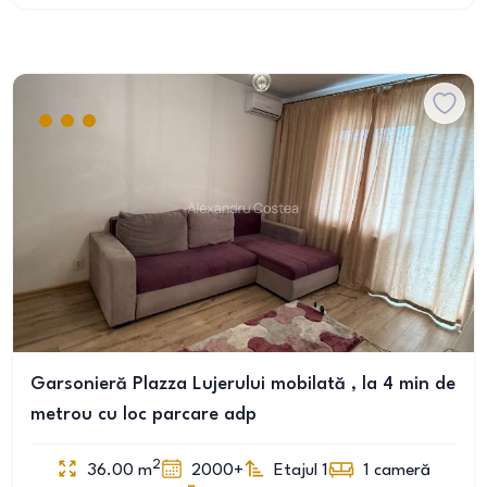
Garsonieră Plazza Lujerului mobilată , la 4 min de
metrou cu loc parcare adp
2
36.00
m
2000+
Etajul 1
1
cameră