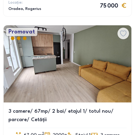
Locație:
75 000
Oradea
, Rogerius
Promovat
3 camere/ 67mp/ 2 bai/ etajul 1/ totul nou/
parcare/ Cetății
2