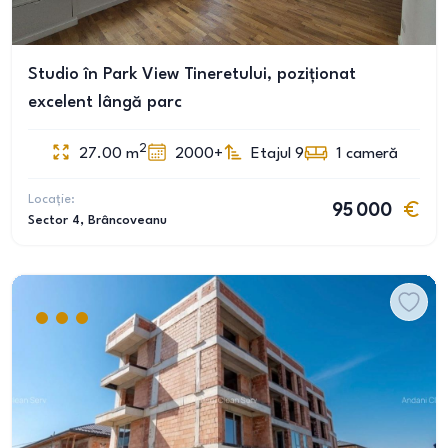
Studio în Park View Tineretului, poziționat
excelent lângă parc
2
27.00
m
2000+
Etajul 9
1
cameră
Locație:
95 000
Sector 4
, Brâncoveanu