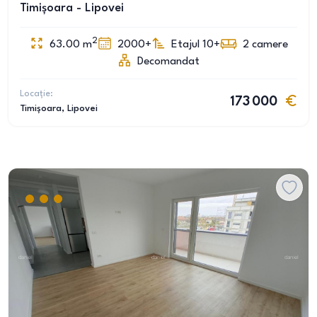
Timișoara - Lipovei
2
63.00
m
2000+
Etajul 10+
2
camere
Decomandat
Locație:
173 000
Timișoara
, Lipovei