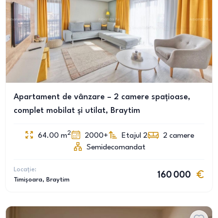
Apartament de vânzare – 2 camere spațioase,
complet mobilat și utilat, Braytim
2
64.00
m
2000+
Etajul 2
2
camere
Semidecomandat
Locație:
160 000
Timișoara
, Braytim