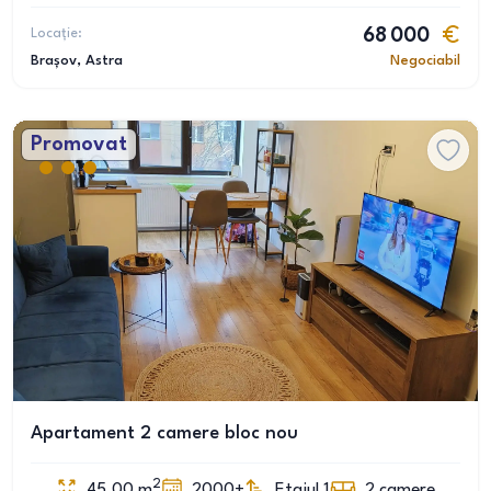
Locație:
68 000
Brașov
, Astra
Negociabil
Promovat
Apartament 2 camere bloc nou
2
45.00
m
2000+
Etajul 1
2
camere