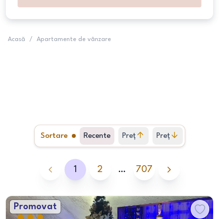
Acasă
/
Apartamente de vânzare
Sortare
Recente
Preț
Preț
crescător
descrescător
1
2
…
707
Promovat