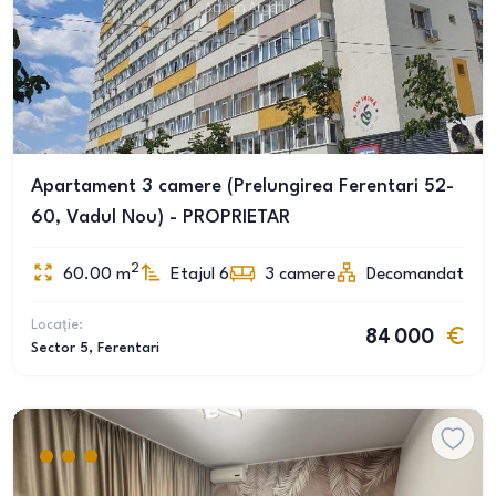
Apartament 3 camere (Prelungirea Ferentari 52-
60, Vadul Nou) - PROPRIETAR
2
60.00
m
Etajul 6
3
camere
Decomandat
Locație:
84 000
Sector 5
, Ferentari