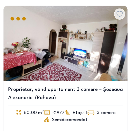
Proprietar, vând apartament 3 camere – Șoseaua
Alexandriei (Rahova)
2
50.00
m
<1977
Etajul 1
3
camere
Semidecomandat