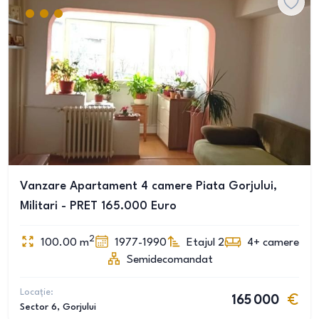
Vanzare Apartament 4 camere Piata Gorjului,
Militari - PRET 165.000 Euro
2
100.00
m
1977-1990
Etajul 2
4+
camere
Semidecomandat
Locație:
165 000
Sector 6
, Gorjului