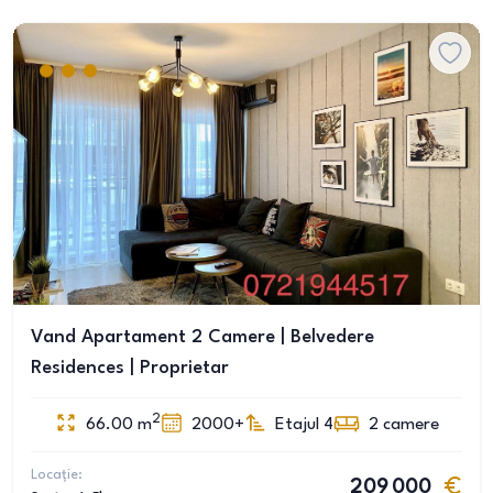
Vand Apartament 2 Camere | Belvedere
Residences | Proprietar
2
66.00
m
2000+
Etajul 4
2
camere
Locație:
209 000