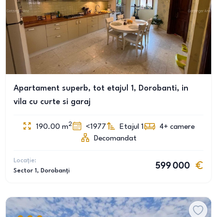
Apartament superb, tot etajul 1, Dorobanti, in
vila cu curte si garaj
2
190.00
m
<1977
Etajul 1
4+
camere
Decomandat
Locație:
599 000
Sector 1
, Dorobanți