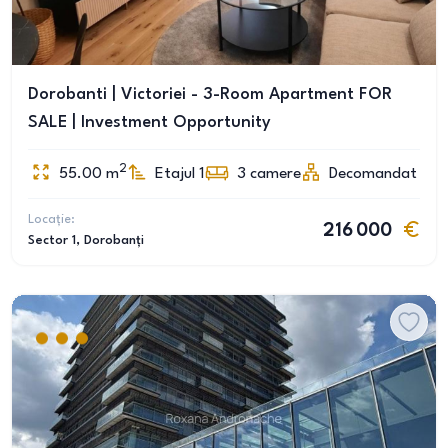
Dorobanti | Victoriei - 3-Room Apartment FOR
SALE | Investment Opportunity
2
55.00
m
Etajul 1
3
camere
Decomandat
Locație:
216 000
Sector 1
, Dorobanți