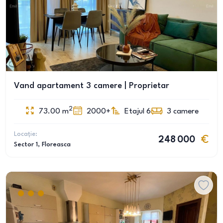
Vand apartament 3 camere | Proprietar
2
73.00
m
2000+
Etajul 6
3
camere
Locație:
248 000
Sector 1
, Floreasca