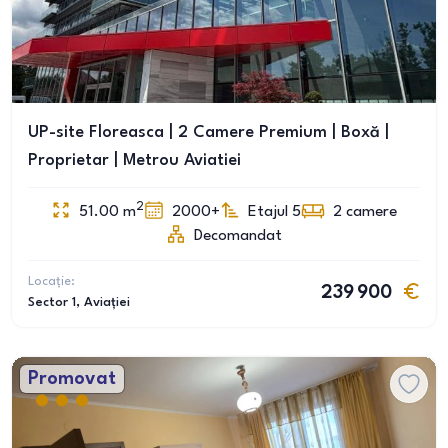
UP-site Floreasca | 2 Camere Premium | Boxă |
Proprietar | Metrou Aviatiei
2
51.00
m
2000+
Etajul 5
2
camere
Decomandat
Locație:
239 900
Sector 1
, Aviației
Promovat