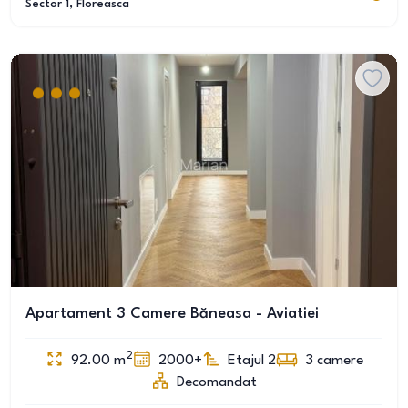
Sector 1
, Floreasca
Apartament 3 Camere Băneasa - Aviatiei
2
92.00
m
2000+
Etajul 2
3
camere
Decomandat