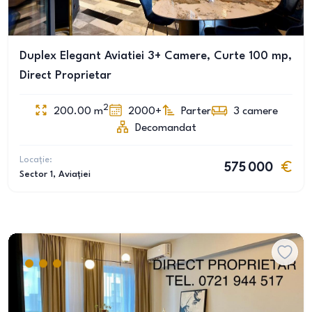
Duplex Elegant Aviatiei 3+ Camere, Curte 100 mp,
Direct Proprietar
2
200.00
m
2000+
Parter
3
camere
Decomandat
Locație:
575 000
Sector 1
, Aviației