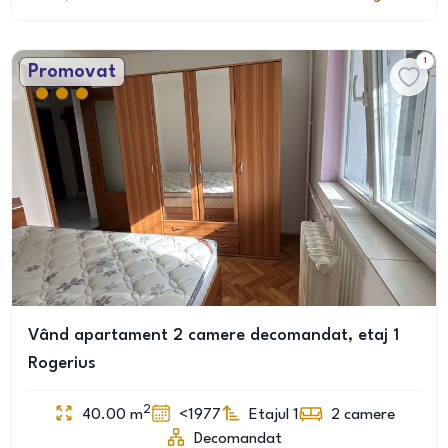
1
Promovat
Vând apartament 2 camere decomandat, etaj 1
Rogerius
2
40.00
m
<1977
Etajul 1
2
camere
Decomandat