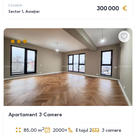
Locație:
300 000
Sector 1
, Aviației
Apartament 3 Camere
2
85.00
m
2000+
Etajul 2
3
camere