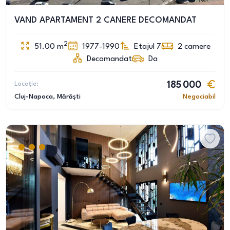
VAND APARTAMENT 2 CANERE DECOMANDAT
2
51.00
m
1977-1990
Etajul 7
2
camere
Decomandat
Da
Locație:
185 000
Cluj-Napoca
, Mărăști
Negociabil