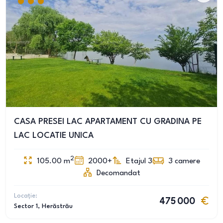
CASA PRESEI LAC APARTAMENT CU GRADINA PE
LAC LOCATIE UNICA
2
105.00
m
2000+
Etajul 3
3
camere
Decomandat
Locație:
475 000
Sector 1
, Herăstrău