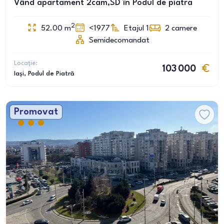
Vând apartament 2cam,SD în Podul de piatra
2
52.00
m
<1977
Etajul 1
2
camere
Semidecomandat
Locație:
103 000
Iași
, Podul de Piatră
Promovat