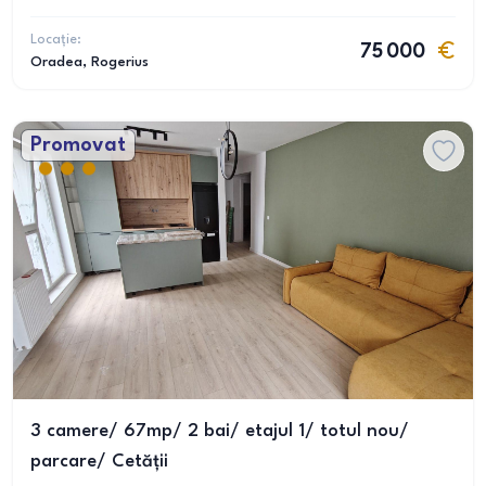
Locație:
75 000
Oradea
, Rogerius
Promovat
3 camere/ 67mp/ 2 bai/ etajul 1/ totul nou/
parcare/ Cetății