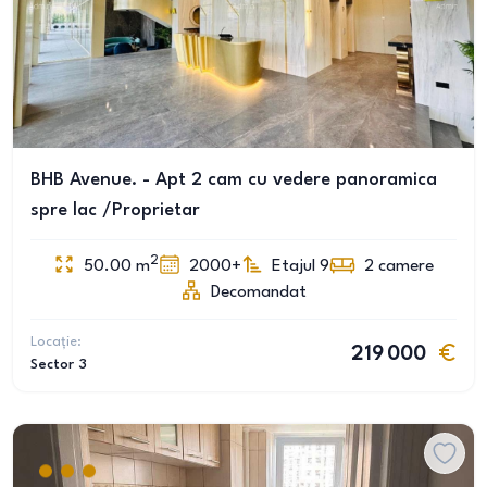
BHB Avenue. - Apt 2 cam cu vedere panoramica
spre lac /Proprietar
2
50.00
m
2000+
Etajul 9
2
camere
Decomandat
Locație:
219 000
Sector 3