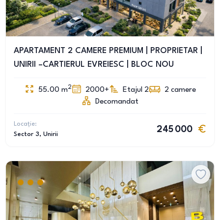
APARTAMENT 2 CAMERE PREMIUM | PROPRIETAR |
UNIRII –CARTIERUL EVREIESC | BLOC NOU
2
55.00
m
2000+
Etajul 2
2
camere
Decomandat
Locație:
245 000
Sector 3
, Unirii