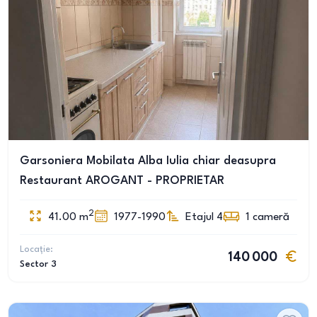
Garsoniera Mobilata Alba Iulia chiar deasupra
Restaurant AROGANT - PROPRIETAR
2
41.00
m
1977-1990
Etajul 4
1
cameră
Locație:
140 000
Sector 3