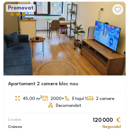
Promovat
Apartament 2 camere bloc nou
2
45.00
m
2000+
Etajul 1
2
camere
Decomandat
Locație:
120 000
Craiova
Negociabil