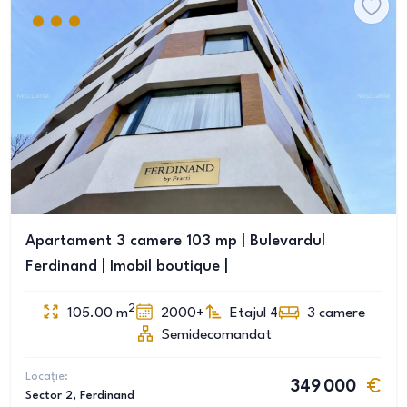
Apartament 3 camere 103 mp | Bulevardul
Ferdinand | Imobil boutique |
2
105.00
m
2000+
Etajul 4
3
camere
Semidecomandat
Locație:
349 000
Sector 2
, Ferdinand