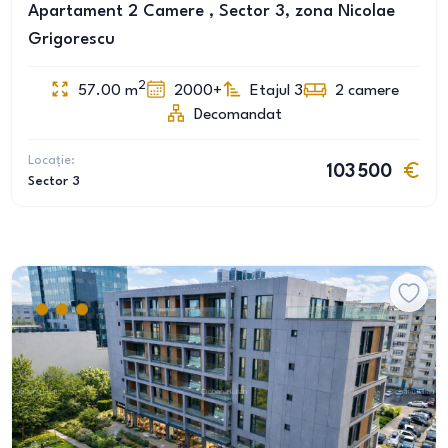
Apartament 2 Camere , Sector 3, zona Nicolae
Grigorescu
2
57.00
m
2000+
Etajul 3
2
camere
Decomandat
Locație:
103 500
Sector 3