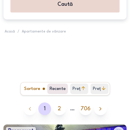
Caută
Acasă
/
Apartamente de vânzare
Sortare
Recente
Preț
Preț
crescător
descrescător
1
2
…
706