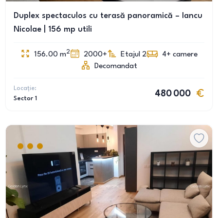
Duplex spectaculos cu terasă panoramică – Iancu
Nicolae | 156 mp utili
2
156.00
m
2000+
Etajul 2
4+
camere
Decomandat
Locație:
480 000
Sector 1