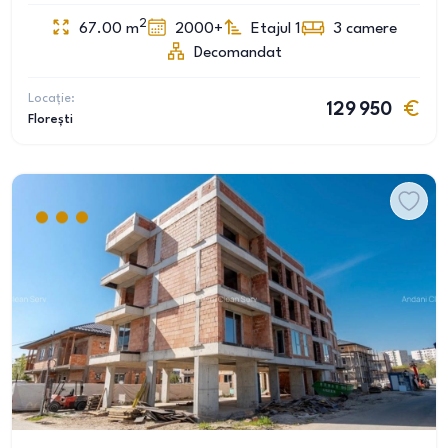
2
67.00
m
2000+
Etajul 1
3
camere
Decomandat
Locație:
129 950
Florești