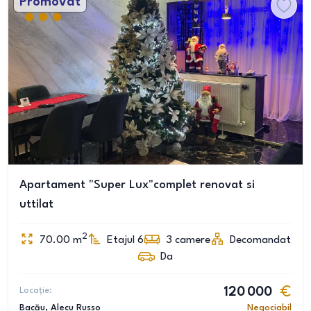
Promovat
Apartament "Super Lux"complet renovat si
uttilat
2
70.00
m
Etajul 6
3
camere
Decomandat
Da
Locație:
120 000
Bacău
, Alecu Russo
Negociabil