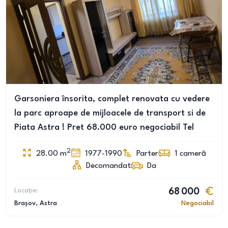
Garsoniera însorita, complet renovata cu vedere
la parc aproape de mijloacele de transport si de
Piata Astra ! Pret 68.000 euro negociabil Tel
2
28.00
m
1977-1990
Parter
1
cameră
Decomandat
Da
Locație:
68 000
Brașov
, Astra
Negociabil