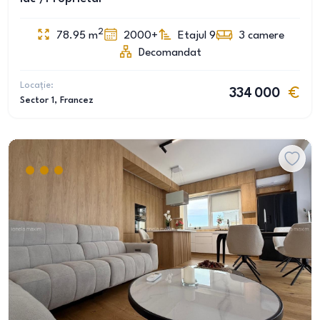
2
78.95
m
2000+
Etajul 9
3
camere
Decomandat
Locație:
334 000
Sector 1
, Francez