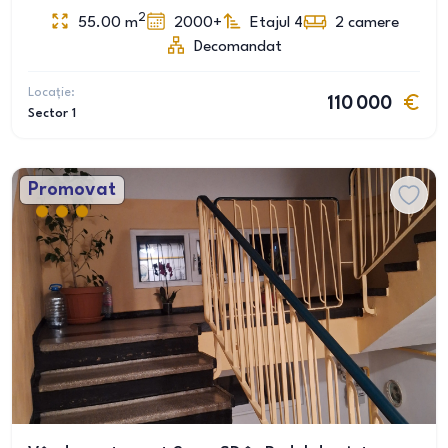
2
55.00
m
2000+
Etajul 4
2
camere
Decomandat
Locație:
110 000
Sector 1
Promovat