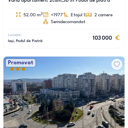
Vând apartament 2cam,SD în Podul de piatra
2
52.00
m
<1977
Etajul 1
2
camere
Semidecomandat
Locație:
103 000
Iași
, Podul de Piatră
Promovat