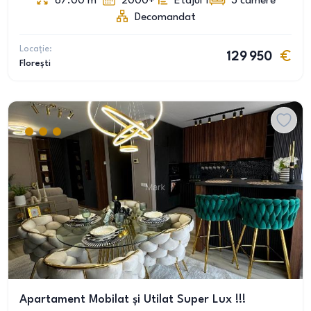
67.00
m
2000+
Etajul 1
3
camere
Decomandat
Locație:
129 950
Florești
Apartament Mobilat și Utilat Super Lux !!!