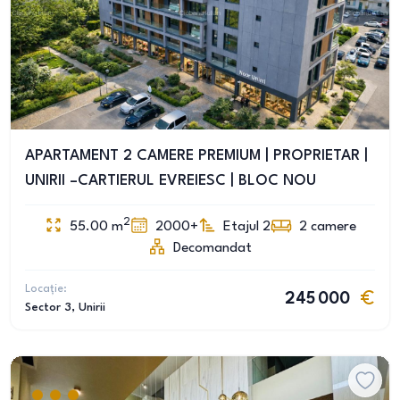
APARTAMENT 2 CAMERE PREMIUM | PROPRIETAR |
UNIRII –CARTIERUL EVREIESC | BLOC NOU
2
55.00
m
2000+
Etajul 2
2
camere
Decomandat
Locație:
245 000
Sector 3
, Unirii