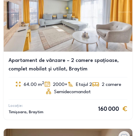
Apartament de vânzare – 2 camere spațioase,
complet mobilat și utilat, Braytim
2
64.00
m
2000+
Etajul 2
2
camere
Semidecomandat
Locație:
160 000
Timișoara
, Braytim