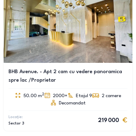
BHB Avenue. - Apt 2 cam cu vedere panoramica
spre lac /Proprietar
2
50.00
m
2000+
Etajul 9
2
camere
Decomandat
Locație:
219 000
Sector 3