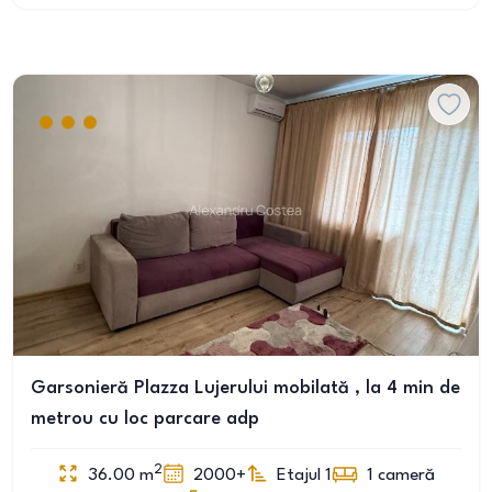
Garsonieră Plazza Lujerului mobilată , la 4 min de
metrou cu loc parcare adp
2
36.00
m
2000+
Etajul 1
1
cameră