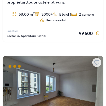
proprietar,toate actele pt vanz
2
58.00
m
2000+
Etajul 1
2
camere
Decomandat
Locație:
99 500
Sector 4
, Apărătorii Patriei