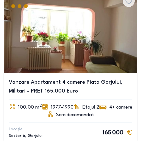
Vanzare Apartament 4 camere Piata Gorjului,
Militari - PRET 165.000 Euro
2
100.00
m
1977-1990
Etajul 2
4+
camere
Semidecomandat
Locație:
165 000
Sector 6
, Gorjului