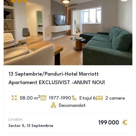
13 Septembrie/Panduri-Hotel Marriott
Apartament EXCLUSIVIST -ANUNT NOU!
2
58.00
m
1977-1990
Etajul 6
2
camere
Decomandat
Locație:
199 000
Sector 5
, 13 Septembrie