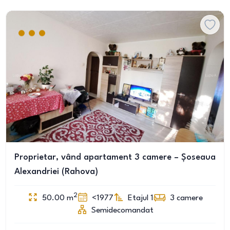
Proprietar, vând apartament 3 camere – Șoseaua
Alexandriei (Rahova)
2
50.00
m
<1977
Etajul 1
3
camere
Semidecomandat