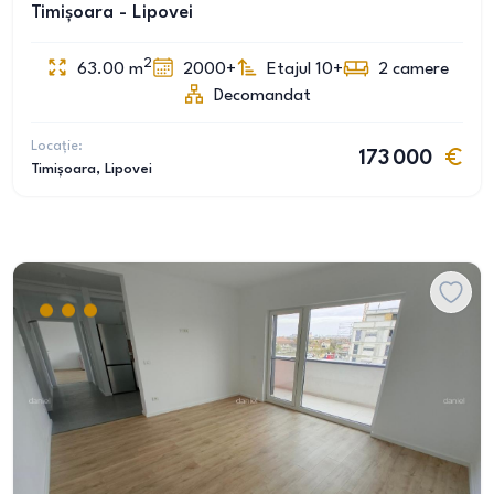
Timișoara - Lipovei
2
63.00
m
2000+
Etajul 10+
2
camere
Decomandat
Locație:
173 000
Timișoara
, Lipovei