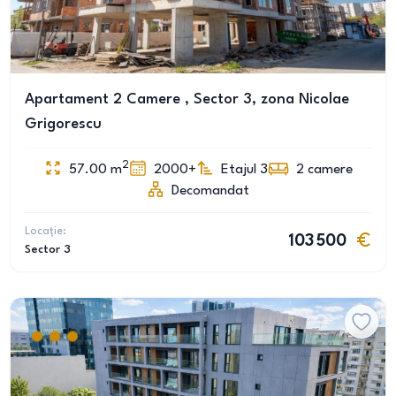
Apartament 2 Camere , Sector 3, zona Nicolae
Grigorescu
2
57.00
m
2000+
Etajul 3
2
camere
Decomandat
Locație:
103 500
Sector 3