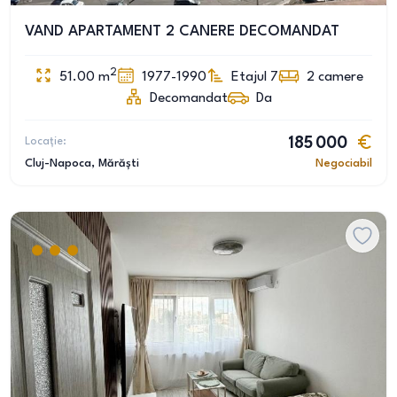
VAND APARTAMENT 2 CANERE DECOMANDAT
2
51.00
m
1977-1990
Etajul 7
2
camere
Decomandat
Da
Locație:
185 000
Cluj-Napoca
, Mărăști
Negociabil