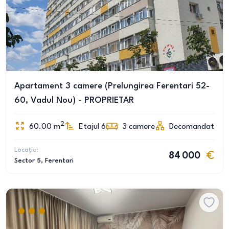
Apartament 3 camere (Prelungirea Ferentari 52-
60, Vadul Nou) - PROPRIETAR
2
60.00
m
Etajul 6
3
camere
Decomandat
Locație:
84 000
Sector 5
, Ferentari