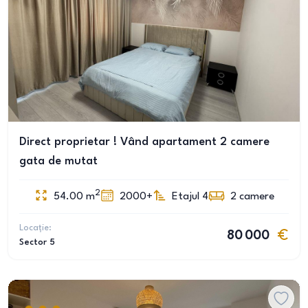
Direct proprietar ! Vând apartament 2 camere
gata de mutat
2
54.00
m
2000+
Etajul 4
2
camere
Locație:
80 000
Sector 5