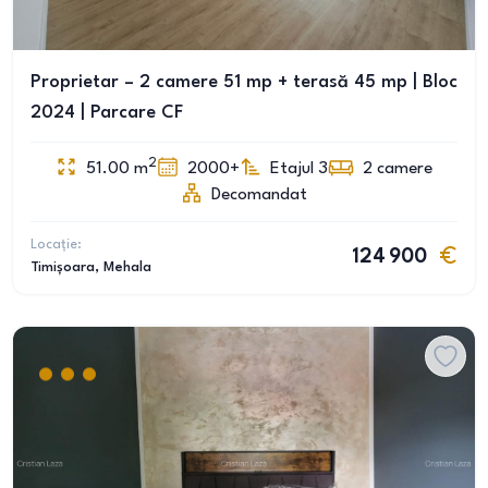
Proprietar – 2 camere 51 mp + terasă 45 mp | Bloc
2024 | Parcare CF
2
51.00
m
2000+
Etajul 3
2
camere
Decomandat
Locație:
124 900
Timișoara
, Mehala