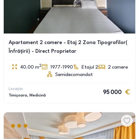
Apartament 2 camere - Etaj 2 Zona Tipografilor(
Înfrățirii) - Direct Proprietar
2
40.00
m
1977-1990
Etajul 2
2
camere
Semidecomandat
Locație:
95 000
Timișoara
, Medicină