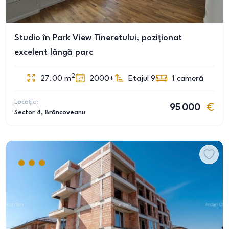
Studio în Park View Tineretului, poziționat
excelent lângă parc
2
27.00
m
2000+
Etajul 9
1
cameră
Locație:
95 000
Sector 4
, Brâncoveanu