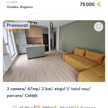
Locație:
75 000
Oradea
, Rogerius
Promovat
3 camere/ 67mp/ 2 bai/ etajul 1/ totul nou/
parcare/ Cetății
2