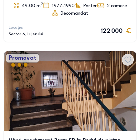
2
49.00
m
1977-1990
Parter
2
camere
Decomandat
Locație:
122 000
Sector 6
, Lujerului
Promovat