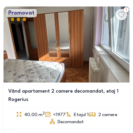
1
Promovat
Vând apartament 2 camere decomandat, etaj 1
Rogerius
2
40.00
m
<1977
Etajul 1
2
camere
Decomandat