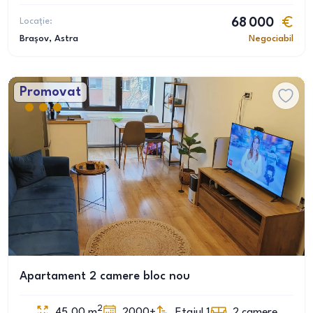
Locație:
68 000
Brașov
, Astra
Negociabil
Promovat
Apartament 2 camere bloc nou
2
45.00
m
2000+
Etajul 1
2
camere