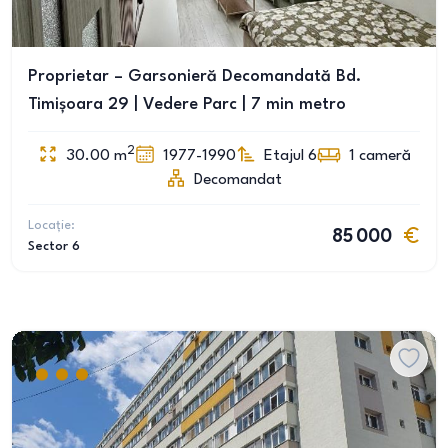
Proprietar – Garsonieră Decomandată Bd.
Timișoara 29 | Vedere Parc | 7 min metro
2
30.00
m
1977-1990
Etajul 6
1
cameră
Decomandat
Locație:
85 000
Sector 6