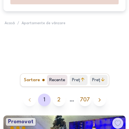
Acasă
/
Apartamente de vânzare
Sortare
Recente
Preț
Preț
crescător
descrescător
1
2
…
707
Promovat