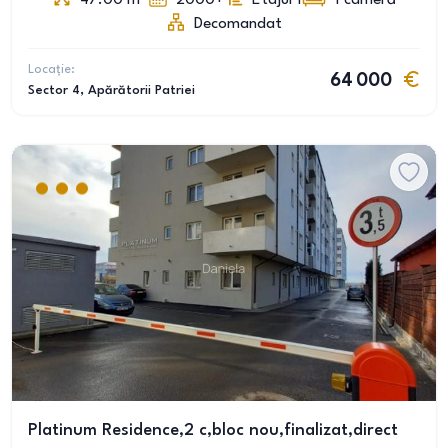
47.00
m
2000+
Etajul 1
1
cameră
Decomandat
Locație:
64 000
Sector 4
, Apărătorii Patriei
Platinum Residence,2 c,bloc nou,finalizat,direct