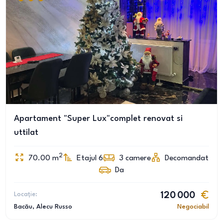
Apartament "Super Lux"complet renovat si
uttilat
2
70.00
m
Etajul 6
3
camere
Decomandat
Da
Locație:
120 000
Bacău
, Alecu Russo
Negociabil