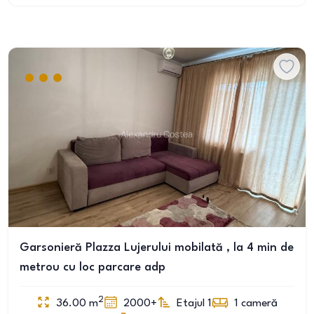
Garsonieră Plazza Lujerului mobilată , la 4 min de
metrou cu loc parcare adp
2
36.00
m
2000+
Etajul 1
1
cameră