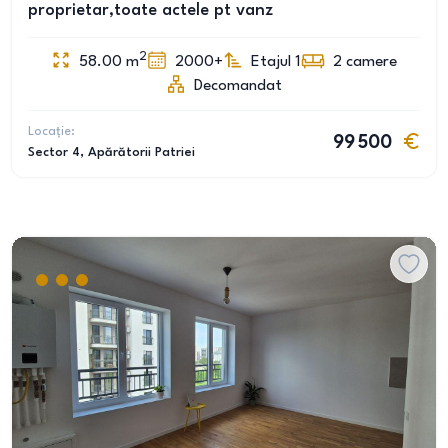
proprietar,toate actele pt vanz
2
58.00
m
2000+
Etajul 1
2
camere
Decomandat
Locație:
99 500
Sector 4
, Apărătorii Patriei