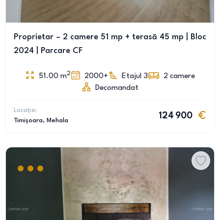
Proprietar – 2 camere 51 mp + terasă 45 mp | Bloc
2024 | Parcare CF
2
51.00
m
2000+
Etajul 3
2
camere
Decomandat
Locație:
124 900
Timișoara
, Mehala