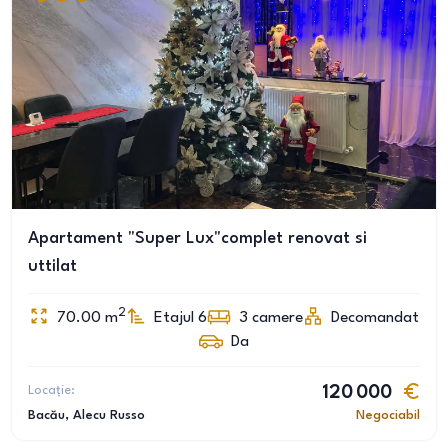
Apartament "Super Lux"complet renovat si
uttilat
2
70.00
m
Etajul 6
3
camere
Decomandat
Da
Locație:
120 000
Bacău
, Alecu Russo
Negociabil