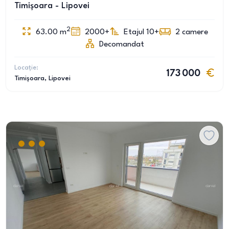
Timișoara - Lipovei
2
63.00
m
2000+
Etajul 10+
2
camere
Decomandat
Locație:
173 000
Timișoara
, Lipovei