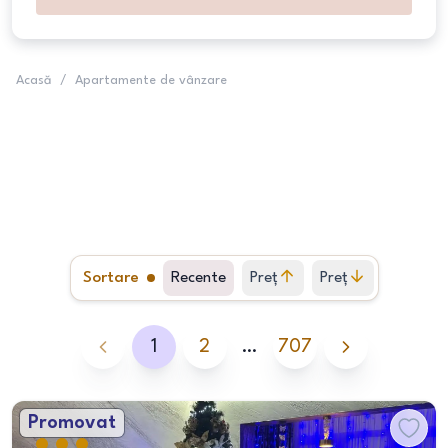
Acasă
/
Apartamente de vânzare
Sortare
Recente
Preț
Preț
crescător
descrescător
1
2
…
707
Promovat