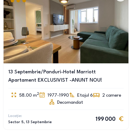
13 Septembrie/Panduri-Hotel Marriott
Apartament EXCLUSIVIST -ANUNT NOU!
2
58.00
m
1977-1990
Etajul 6
2
camere
Decomandat
Locație:
199 000
Sector 5
, 13 Septembrie