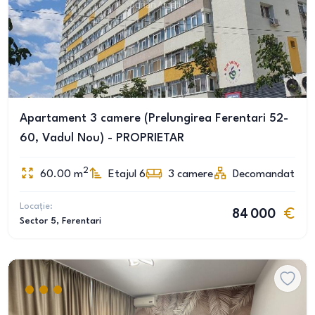
Apartament 3 camere (Prelungirea Ferentari 52-
60, Vadul Nou) - PROPRIETAR
2
60.00
m
Etajul 6
3
camere
Decomandat
Locație:
84 000
Sector 5
, Ferentari