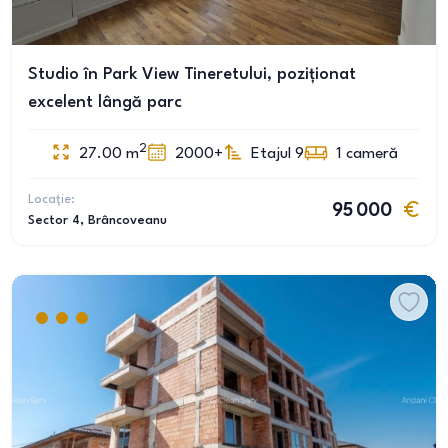
Studio în Park View Tineretului, poziționat
excelent lângă parc
2
27.00
m
2000+
Etajul 9
1
cameră
Locație:
95 000
Sector 4
, Brâncoveanu