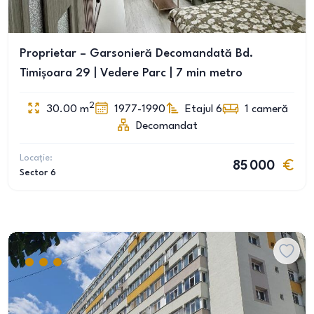
Proprietar – Garsonieră Decomandată Bd.
Timișoara 29 | Vedere Parc | 7 min metro
2
30.00
m
1977-1990
Etajul 6
1
cameră
Decomandat
Locație:
85 000
Sector 6