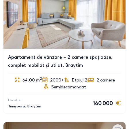
Apartament de vânzare – 2 camere spațioase,
complet mobilat și utilat, Braytim
2
64.00
m
2000+
Etajul 2
2
camere
Semidecomandat
Locație:
160 000
Timișoara
, Braytim