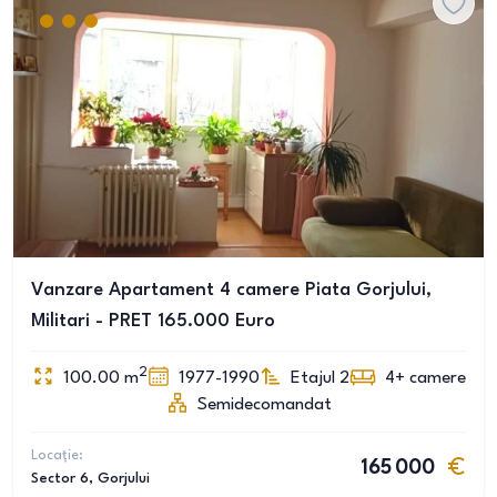
Vanzare Apartament 4 camere Piata Gorjului,
Militari - PRET 165.000 Euro
2
100.00
m
1977-1990
Etajul 2
4+
camere
Semidecomandat
Locație:
165 000
Sector 6
, Gorjului