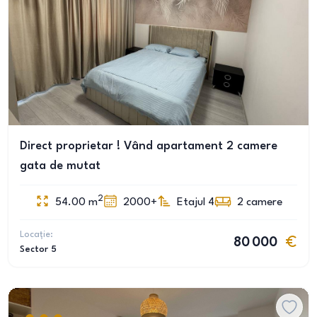
Direct proprietar ! Vând apartament 2 camere
gata de mutat
2
54.00
m
2000+
Etajul 4
2
camere
Locație:
80 000
Sector 5