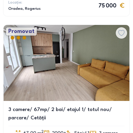
Locație:
75 000
Oradea
, Rogerius
Promovat
3 camere/ 67mp/ 2 bai/ etajul 1/ totul nou/
parcare/ Cetății
2