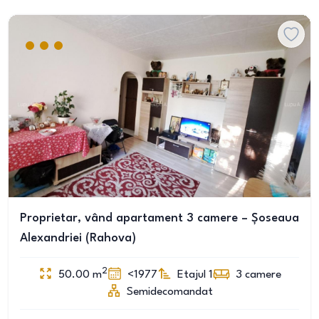
Proprietar, vând apartament 3 camere – Șoseaua
Alexandriei (Rahova)
2
50.00
m
<1977
Etajul 1
3
camere
Semidecomandat