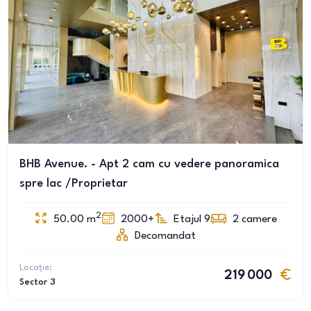
BHB Avenue. - Apt 2 cam cu vedere panoramica
spre lac /Proprietar
2
50.00
m
2000+
Etajul 9
2
camere
Decomandat
Locație:
219 000
Sector 3