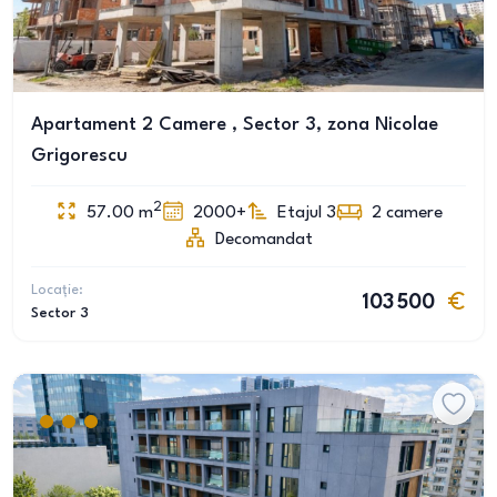
Apartament 2 Camere , Sector 3, zona Nicolae
Grigorescu
2
57.00
m
2000+
Etajul 3
2
camere
Decomandat
Locație:
103 500
Sector 3