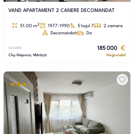
VAND APARTAMENT 2 CANERE DECOMANDAT
2
51.00
m
1977-1990
Etajul 7
2
camere
Decomandat
Da
Locație:
185 000
Cluj-Napoca
, Mărăști
Negociabil