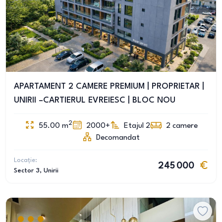
APARTAMENT 2 CAMERE PREMIUM | PROPRIETAR |
UNIRII –CARTIERUL EVREIESC | BLOC NOU
2
55.00
m
2000+
Etajul 2
2
camere
Decomandat
Locație:
245 000
Sector 3
, Unirii