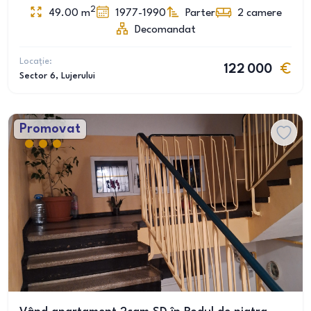
2
49.00
m
1977-1990
Parter
2
camere
Decomandat
Locație:
122 000
Sector 6
, Lujerului
Promovat