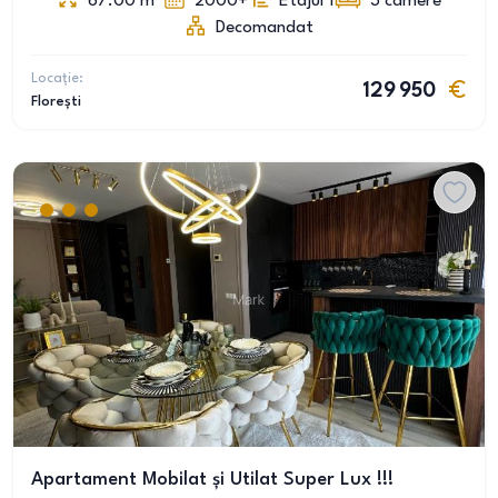
67.00
m
2000+
Etajul 1
3
camere
Decomandat
Locație:
129 950
Florești
Apartament Mobilat și Utilat Super Lux !!!