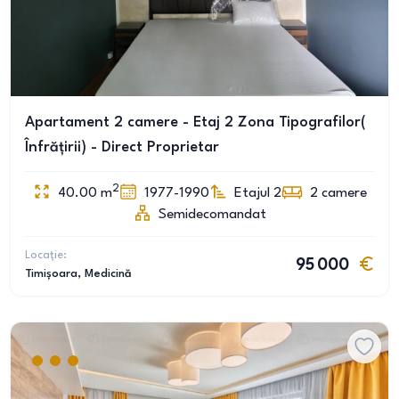
Apartament 2 camere - Etaj 2 Zona Tipografilor(
Înfrățirii) - Direct Proprietar
2
40.00
m
1977-1990
Etajul 2
2
camere
Semidecomandat
Locație:
95 000
Timișoara
, Medicină