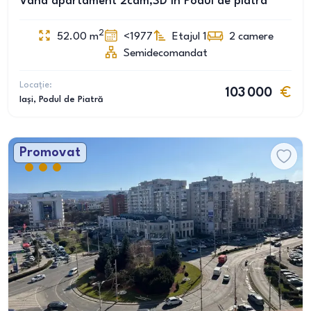
Vând apartament 2cam,SD în Podul de piatra
2
52.00
m
<1977
Etajul 1
2
camere
Semidecomandat
Locație:
103 000
Iași
, Podul de Piatră
Promovat