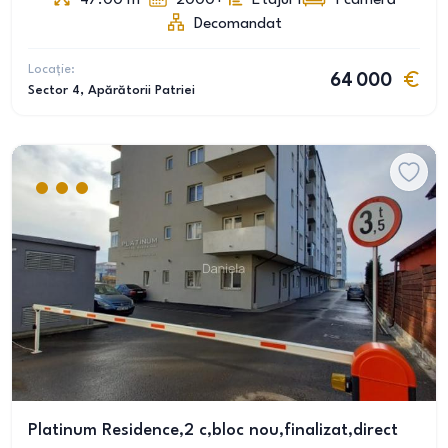
47.00
m
2000+
Etajul 1
1
cameră
Decomandat
Locație:
64 000
Sector 4
, Apărătorii Patriei
Platinum Residence,2 c,bloc nou,finalizat,direct