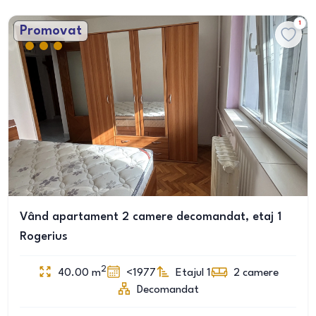
1
Promovat
Vând apartament 2 camere decomandat, etaj 1
Rogerius
2
40.00
m
<1977
Etajul 1
2
camere
Decomandat