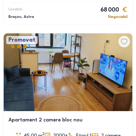
Locație:
68 000
Brașov
, Astra
Negociabil
Promovat
Apartament 2 camere bloc nou
2
45.00
m
2000+
Etajul 1
2
camere