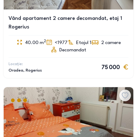
Vând apartament 2 camere decomandat, etaj 1
Rogerius
2
40.00
m
<1977
Etajul 1
2
camere
Decomandat
Locație:
75 000
Oradea
, Rogerius