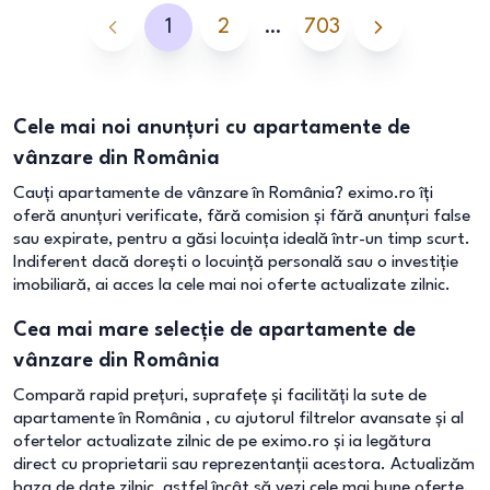
1
2
…
703
Cele mai noi anunțuri cu apartamente de
vânzare din România
Cauți apartamente de vânzare în România? eximo.ro îți
oferă anunțuri verificate, fără comision și fără anunțuri false
sau expirate, pentru a găsi locuința ideală într-un timp scurt.
Indiferent dacă dorești o locuință personală sau o investiție
imobiliară, ai acces la cele mai noi oferte actualizate zilnic.
Cea mai mare selecție de apartamente de
vânzare din România
Compară rapid prețuri, suprafețe și facilități la sute de
apartamente în România , cu ajutorul filtrelor avansate și al
ofertelor actualizate zilnic de pe eximo.ro și ia legătura
direct cu proprietarii sau reprezentanții acestora. Actualizăm
baza de date zilnic, astfel încât să vezi cele mai bune oferte.