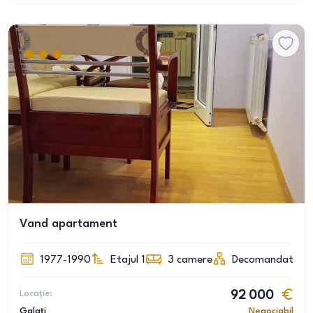
Vand apartament
1977-1990
Etajul 1
3
camere
Decomandat
Locație:
92 000
Galați
Negociabil