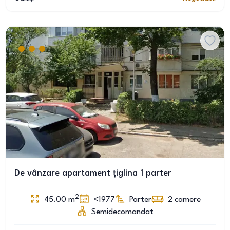
De vânzare apartament țiglina 1 parter
2
45.00
m
<1977
Parter
2
camere
Semidecomandat