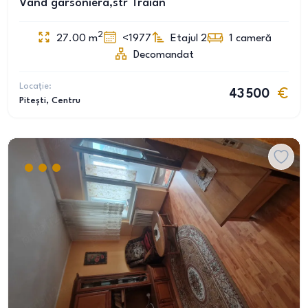
Vând garsoniera,str Traian
2
27.00
m
<1977
Etajul 2
1
cameră
Decomandat
Locație:
43 500
Pitești
, Centru