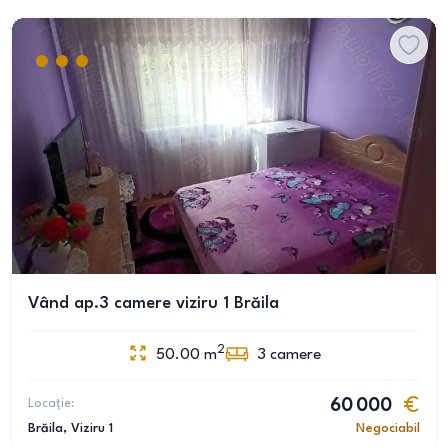
Vând ap.3 camere viziru 1 Brăila
2
50.00
m
3
camere
Locație:
60 000
Brăila
, Viziru 1
Negociabil