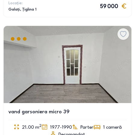
Locație:
59 000
Galați
, Țiglina 1
vand garsoniera micro 39
2
21.00
m
1977-1990
Parter
1
cameră
Decomandat