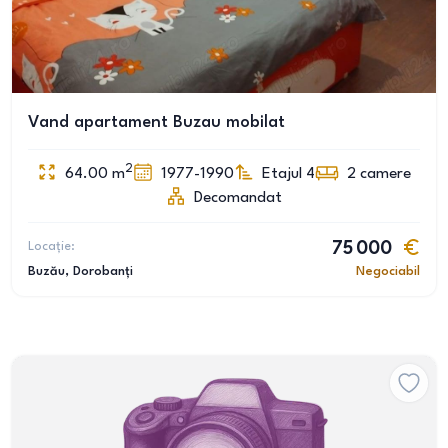
Vand apartament Buzau mobilat
2
64.00
m
1977-1990
Etajul 4
2
camere
Decomandat
Locație:
75 000
Buzău
, Dorobanți
Negociabil