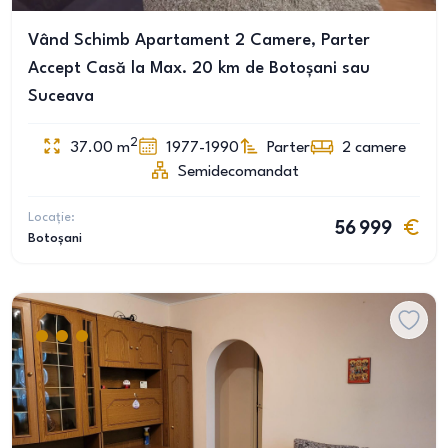
Vând Schimb Apartament 2 Camere, Parter
Accept Casă la Max. 20 km de Botoșani sau
Suceava
2
37.00
m
1977-1990
Parter
2
camere
Semidecomandat
Locație:
56 999
Botoșani