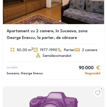
Apartament cu 2 camere, în Suceava, zona
George Enescu, la parter, de vânzare
2
50.00
m
1977-1990
Parter
2
camere
Semidecomandat
Locație:
90 000
Suceava
, George Enescu
Negociabil
1