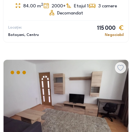
2
84.00
m
2000+
Etajul 1
3
camere
Decomandat
Locație:
115 000
Botoșani
, Centru
Negociabil