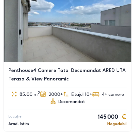
Penthouse4 Camere Total Decomandat ARED UTA
Terasa & View Panoramic
2
85.00
m
2000+
Etajul 10+
4+
camere
Decomandat
Locație:
145 000
Arad
, Intim
Negociabil