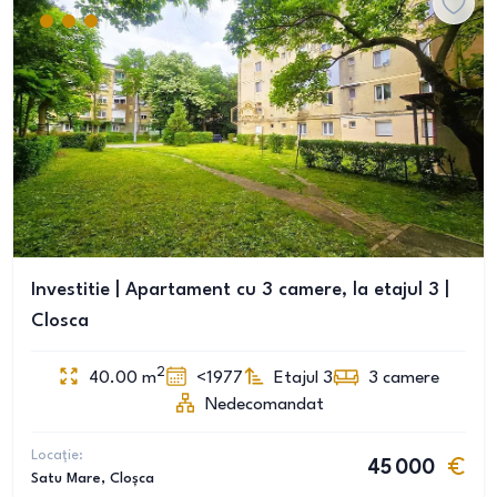
Investitie | Apartament cu 3 camere, la etajul 3 |
Closca
2
40.00
m
<1977
Etajul 3
3
camere
Nedecomandat
Locație:
45 000
Satu Mare
, Cloșca