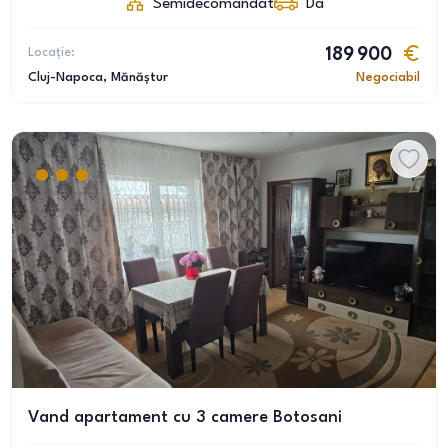
Semidecomandat
Da
Locație:
189 900
Cluj-Napoca
, Mănăștur
Negociabil
Vand apartament cu 3 camere Botosani