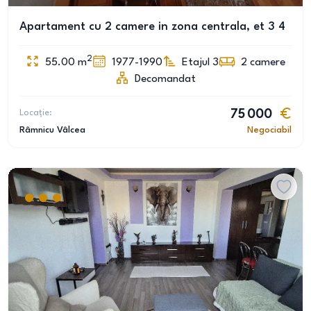
Apartament cu 2 camere in zona centrala, et 3 4
2
55.00
m
1977-1990
Etajul 3
2
camere
Decomandat
Locație:
75 000
Râmnicu Vâlcea
Negociabil