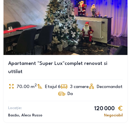
Apartament "Super Lux"complet renovat si
uttilat
2
70.00
m
Etajul 6
3
camere
Decomandat
Da
Locație:
120 000
Bacău
, Alecu Russo
Negociabil