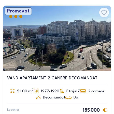
Promovat
VAND APARTAMENT 2 CANERE DECOMANDAT
2
51.00
m
1977-1990
Etajul 7
2
camere
Decomandat
Da
Locație:
185 000