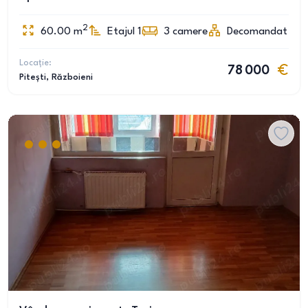
2
60.00
m
Etajul 1
3
camere
Decomandat
Locație:
78 000
Pitești
, Războieni