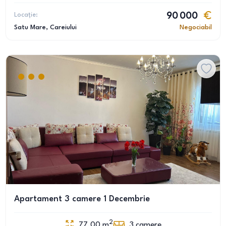
Locație:
90 000
Satu Mare
, Careiului
Negociabil
Apartament 3 camere 1 Decembrie
2
77.00
m
3
camere