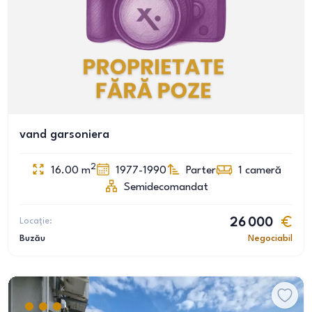
vand garsoniera
2
16.00
m
1977-1990
Parter
1
cameră
Semidecomandat
Locație:
26 000
Buzău
Negociabil