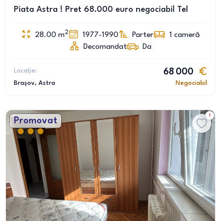
Piata Astra ! Pret 68.000 euro negociabil Tel
2
28.00
m
1977-1990
Parter
1
cameră
Decomandat
Da
Locație:
68 000
Brașov
, Astra
Negociabil
1
Promovat