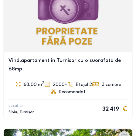
Vind,apartament in Turnisor cu o suorafata de
68mp
2
68.00
m
2000+
Etajul 2
3
camere
Decomandat
Locație:
32 419
Sibiu
, Turnișor