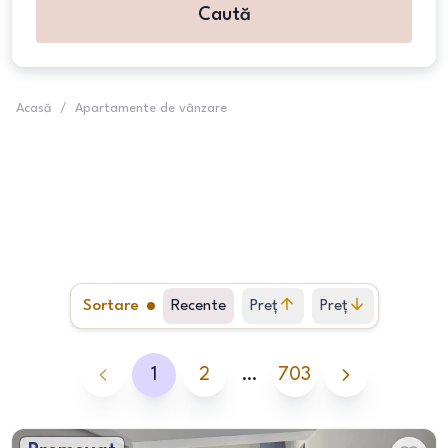
Caută
Acasă
/
Apartamente de vânzare
Sortare
Recente
Preț
Preț
crescător
descrescător
1
2
…
703