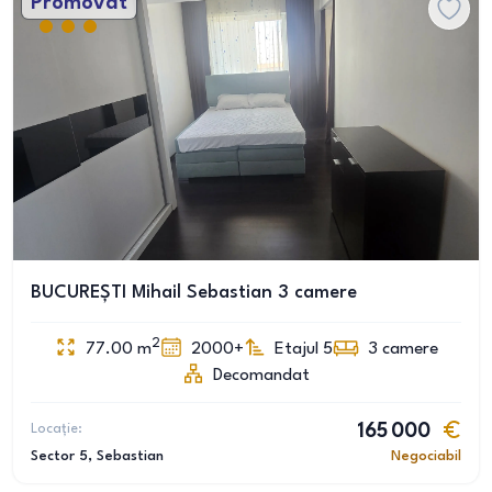
Promovat
BUCUREȘTI Mihail Sebastian 3 camere
2
77.00
m
2000+
Etajul 5
3
camere
Decomandat
Locație:
165 000
Sector 5
, Sebastian
Negociabil