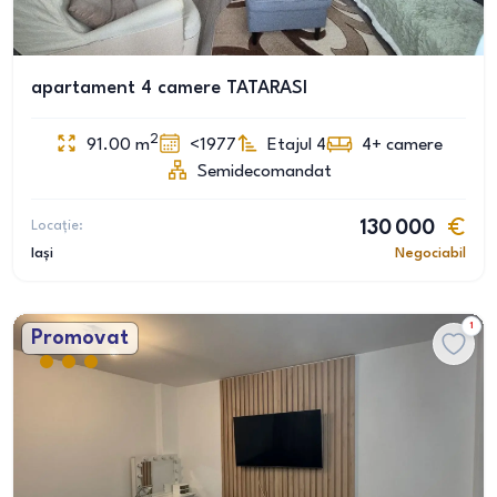
apartament 4 camere TATARASI
2
91.00
m
<1977
Etajul 4
4+
camere
Semidecomandat
Locație:
130 000
Iași
Negociabil
1
Promovat