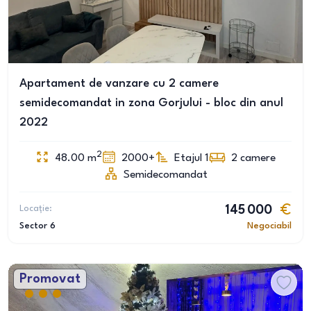
Apartament de vanzare cu 2 camere
semidecomandat in zona Gorjului - bloc din anul
2022
2
48.00
m
2000+
Etajul 1
2
camere
Semidecomandat
Locație:
145 000
Sector 6
Negociabil
Promovat